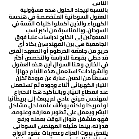
الناس.
بالنسبة لإيجاد الحلول هذه مسؤولية
العقول السودانية المتخصصة في هندسة
الكهرباء والذين أكملوا كليات القمة في
السودان، وبالمناسبة من أكبر نسب
المبعوثين إلى الخارج لدراسات عليا فوق
الجامعية هي بين المهندسين يكاد أي
خريج من جامعة الخرطوم أو المعهد الفني
قد حظي بفرصة للدراسة والتخصص أكثر
في الخارج. وهنا السؤال أين هذه العقول
والشهادات؟ استعمل هذه الأيام جهازاً
بسيطاً من الصين، عبارة عن مروحة تخزن
التيار الكهربائي أثناء وجوده ثم تستعمل
عند انقطاع التيار. وبالتأكيد هذا الاختراع
لمهندس صيني عادي لم يبعث إلى بريطانيا
أو أمريكا ولكنه يوظف علمه لحل مشاكل
البشر ويعمل على تطوير معارفه وعلومه،
فهو منشغل طوال الوقت بعمله ورفع
قدراته، بينما مثيله المهندس السوداني
يلاحق بيوت العزاء وعصريات عقود الزواج.