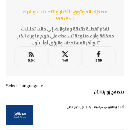
مصدرُك الموثوق للأخبار والتحليلات والآراء
الدقيقة!
نقدّم تغطية دقيقة ومتوازنة، إلى جانب تحليلات
معمّقة وآراء متنوعة تساعدك على فهم ما وراء الخبر.
تابع آخر المستجدات والرؤى أولًا بأول.
5.5K
140
3.5K
Select Language
▼
يتصفح زوارنا الآن
أحلام وهلاويس سياسية .. بقلم: نورالدين مدني