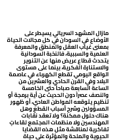
مازال المشهد السريالي يسيطر على
الأوضاع في السودان في كل مجالات الحياة
بمعنى غياب العقل والمنطق والمعرفة
العلمية والسببية، فالنخبة السودانية
يتحدث قطاع عريض منها عن التنوير
والاستنارة الفكرية، بينما على مستوى
الواقع اليومي تقطع الكهرباء في عاصمة
البلاد وفي القرن الحادي والعشرين من
الساعة السابعة صباحاً حتى الخامسة
والنصف عصراً دون الحديث عن أية برمجة أو
تنظيم يتوقعه المواطن العادي، أو ظهور
المسؤولين وشرح أسباب القطع وهل
هناك حلول ممكنة؟ ولا تعقد نقابات
المهندسين ولا منظمات المجتمع لقاءاتٍ
تفاكرية لمناقشة مثل هذه القضايا
الحيوية والملحة والمؤثرة على حياة