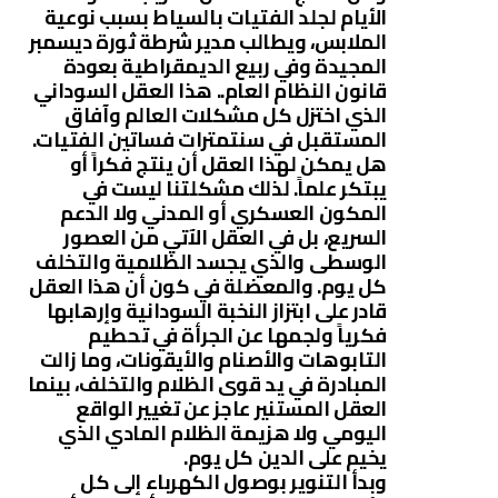
الأيام لجلد الفتيات بالسياط بسبب نوعية
الملابس، ويطالب مدير شرطة ثورة ديسمبر
المجيدة وفي ربيع الديمقراطية بعودة
قانون النظام العام.. هذا العقل السوداني
الذي اختزل كل مشكلات العالم وآفاق
المستقبل في سنتمترات فساتين الفتيات.
هل يمكن لهذا العقل أن ينتج فكراً أو
يبتكر علماً. لذلك مشكلتنا ليست في
المكون العسكري أو المدني ولا الدعم
السريع، بل في العقل الآتي من العصور
الوسطى والذي يجسد الظلامية والتخلف
كل يوم. والمعضلة في كون أن هذا العقل
قادر على ابتزاز النخبة السودانية وإرهابها
فكرياً ولجمها عن الجرأة في تحطيم
التابوهات والأصنام والأيقونات، وما زالت
المبادرة في يد قوى الظلام والتخلف، بينما
العقل المستنير عاجز عن تغيير الواقع
اليومي ولا هزيمة الظلام المادي الذي
يخيم على الدين كل يوم.
وبدأ التنوير بوصول الكهرباء إلى كل