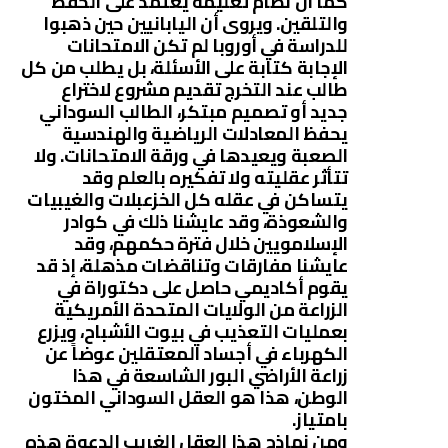
كما أن نظام تعليمه يعتمد على الحفظ
والتلقين. ويروى أن اليابانيين حين ذهبوا
للدراسة في أوروبا لم تكن الامتحانات
الإجابة كتابة على الأسئلة، بل يطلب من كل
طالب عند التخرج تقديم مشروع لاختراع
جديد أو تصميم مبتكر، الطالب السوداني
يحفظ المعادلات الرياضية والهندسية
الصعبة ويعيدها في ورقة الامتحانات. ولا
تتأثر عقليته ولا تفكيره بالعلم وقد
يتساكن في عقله كل الخزعبلات والغيبيات
والشعوذة، وقد عايشنا ذلك في كوادر
الإسلامويين خلال فترة حكمهم، وقد
عايشنا مفارقات وتناقضات مذهلة، إذ قد
يقوم أكاديمي حاصل على دكتوراة في
الزراعة من الولايات المتحدة الأمريكية
بعمليات التعذيب في بيوت الأشباح، ويزرع
الكهرباء في أجساد المعتقلين عوضاً عن
زراعة الأراضي البور الشاسعة في هذا
الوطن، هذا هو العقل السوداني المختون
بامتياز.
ومن نماذج هذا العقل الغريب الدعوة هذه