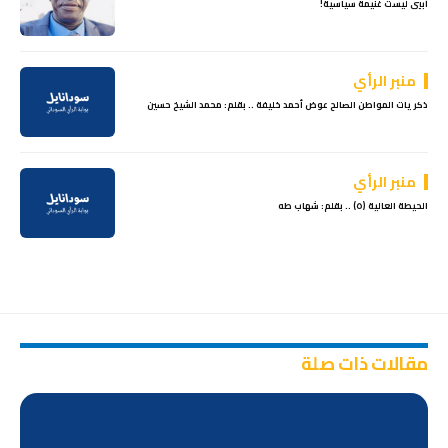
أبيي ليست غنيمة سياسية!
منبر الرأي
ذكريات المواطن الصالح عوض أحمد خليفة .. بقلم: محمد الشيخ حسين
منبر الرأي
الحيطة العالية (٥) .. بقلم: شهاب طه
مقالات ذات صلة