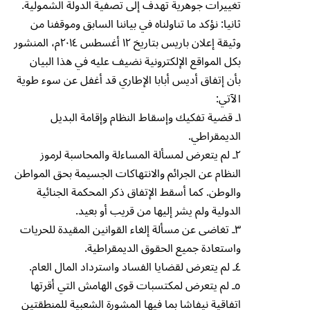
تغييرات جوهرية تهدف إلى تصفية الدولة الشمولية.
ثانيا: نؤكد ما تناولناه في بياننا السابق وموقفنا من
وثيقة إعلان باريس بتاريخ ١٢ أغسطس ٢٠١٤م، المنشور
بكل المواقع الإلكترونية نضيف عليه في هذا البيان
بأن إتفاق أديس أبابا الإطاري قد أغفل عن سوء طوية
الآتي:
١ـ قضية تفكيك وإسقاط النظام وإقامة البديل
الديمقراطي.
٢ـ لم يتعرض لمسألة المساءلة والمحاسبة لرموز
النظام عن الجرائم والانتهاكات الجسيمة بحق المواطن
والوطن. كما أسقط الإتفاق ذكر المحكمة الجنائية
الدولية ولم يشر إليها من قريب أو بعيد.
۳ـ تغاضى عن مسألة إلغاء القوانين المقيدة للحريات
واستعادة جميع الحقوق الديمقراطية.
٤ـ لم يتعرض لقضايا الفساد واسترداد المال العام.
٥ـ لم يتعرض لمكتسبات قوى الهامش التي أقرتها
اتفاقية نيفاشا بما فيها المشورة الشعبية للمنطقتين