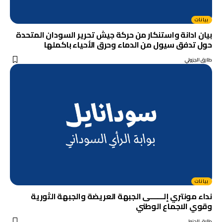
بيانات
بيان ادانة واستنكار من حركة جيش تحرير السودان المتحدة
حول تدفق سيول من الدماء وحرق الأحياء باكملها
طارق الجزولي
بيانات
نداء مونتري إلـــــــى الجبهة العريضة والجبهة الثورية
وقوي الاجماع الوطني
طارق الجزولي