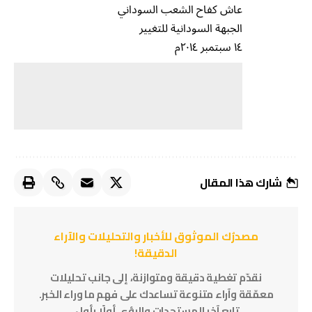
عاش كفاح الشعب السوداني
الجبهة السودانية للتغيير
١٤ سبتمبر ٢٠١٤م
شارك هذا المقال
مصدرُك الموثوق للأخبار والتحليلات والآراء
الدقيقة!
نقدّم تغطية دقيقة ومتوازنة، إلى جانب تحليلات
معمّقة وآراء متنوعة تساعدك على فهم ما وراء الخبر.
تابع آخر المستجدات والرؤى أولًا بأول.