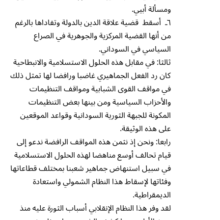
ومسألة أبيي.
٦ـ أسقط قضية علاقة الدين بالدولة وتفاداها بالرغم
من أنها القضية المركزية والجوهرية في الصراع
السياسي في السوداني.
ثالثا: في مقابل هذه الحلول الاستسلامية والانبطاحية
كان رد الفعل الجماهيري غاضبا ورافضا لها تمثل ذلك
في مواقف القوى الشبابية ومواقف التنظيمات
والأحزاب السياسية ومن بينها بعض التنظيمات
المكونة للجبهة الثورية السودانية وقواعد الموقعين
على هذه الوثيقة.
رابعا: ونحن إذ نثمن هذه المواقف الرافضة ندعو إلى
قيام تحالف أوسع مناهضا لهذه الحلول الاستسلامية
في سبيل استنهاض جماهير شعبنا بمختلف قطاعاتها
وفئاتها لإسقاط هذا النظام الشمولي واستعادة
الديمقراطية.
لقد وفر هذا النظام الإنقلابي أسباب الثورة عليه منذ