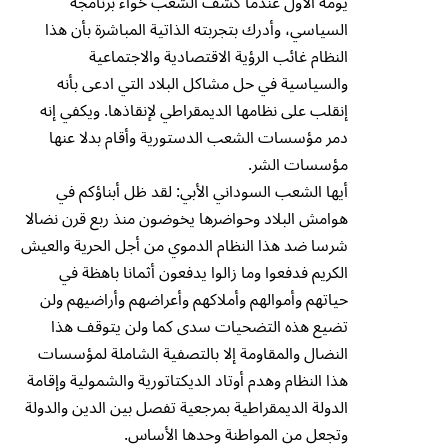
يومه الأول عندما كشف الشعب خواء برنامجه
السياسي، وأدرك بتجربته الذاتية المباشرة بأن هذا
النظام غائب الرؤية الاقتصادية والاجتماعية
والسياسية في حل مشاكل البلاد التي ادعى بأنه
إنقلب على نظامها الديمقراطي لإنقاذها. ويكفي إنه
دمر مؤسسات الشعب الدستورية وأقام بدلا عنها
مؤسسات الشر.
أيها الشعب السوداني الأبي: لقد ظل أبناؤكم في
هوامش البلاد وحواضرها يخوضون منذ ربع قرن نضالا
شرسا ضد هذا النظام الدموي من أجل الحرية والعيش
الكريم فدفعوا وما زالوا يدفعون أثمانا باهظة في
حياتهم وأموالهم وأملاكهم وأعراضهم وأراضيهم ولن
تضيع هذه التضحيات سدى كما ولن يتوقف هذا
النضال والمقاومة إلا بالتصفية الشاملة لمؤسسات
هذا النظام وهدم أوتاد الديكتاتورية والشمولية وإقامة
الدولة الديمقراطية بمرجعية تفصل بين الدين والدولة
وتجعل من المواطنة وحدها الأساس.