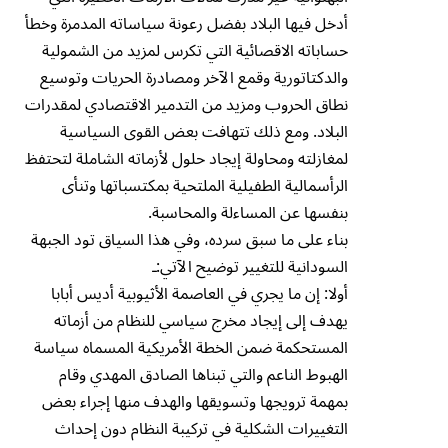
أدخل فيها البلاد بفضل رعونة سياساته المدمرة وخطأ
حساباته الاقصائية التي تكرس لمزيد من الشمولية
والدكتاتورية وقمع الآخر ومصادرة الحريات وتوسيع
نطاق الحروب ومزيد من التدمير الاقتصادي لمقدرات
البلاد. ومع ذلك تتهافت بعض القوى السياسية
لمغازلته ومحاولة إيجاد حلول لأزماته الشاملة لتحتفظ
الرأسمالية الطفيلية الملتحية بمكتسباتها وتنأى
بنفسها عن المساءلة والمحاسبة.
بناء على ما سبق سرده، وفي هذا السياق تود الجبهة
السودانية للتغيير توضيح الآتي:ـ
أولا: إن ما يجري في العاصمة الأثيوبية أديس أبابا
يهدف إلى إيجاد مخرج سياسي للنظام من أزماته
المستحكمة ضمن الخطة الأمريكية المسماه سياسة
الهبوط الناعم والتي تبناها الصادق المهدي وقام
بمهمة ترويجها وتسويقها والهدف منها إجراء بعض
التغييرات الشكلية في تركيبة النظام دون إحداث