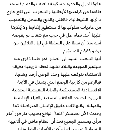
عابرة للدول والحدود مسكونة بالعنف والدماء تستمد
بقاءها من كراهيتها لأوطانها والشعوب التي تقع خارج
دائرتها الشيطانية، فالقتل والذبح والسحل والتعذيب
من عاديات سلوكياتها لا تستطيع إنكارها ولا يُنكرها
عليها أحد. نظام ظل في حرب مع شعب لم يفوضه
أمره منذ أن سطا على السلطة في ليل الثلاثين من
يونيو ١٩۸٩م المشؤوم.
أيها الشعب السوداني الصابر: تمر علينا ذكرى هبة
سبتمبر المجيدة والبلاد تشهد لحظة تاريخية دقيقة
الاستثناء تتوقف عليها وحدة الوطن أرضا وشعبا،
فبالرغم من كارثية الوضع الذي يتمثل في الأزمة
الاقتصادية المستحكمة والحالة المعيشية المتدنية
التي وصلت حد الفاقة والمسغبة والعزلة الإقليمية
والدولية، وانتهاكات حقوق الإنسان المتواصلة كما
يحدث الآن بمعسكر “كلما” الواقع بجنوب دار فور أمام
مرأى ومسمع الجميع نجد أن النظام ماض في ألاعيبه
البهلوانية غير مدرك لمآلات الأزمات الخطيرة التي