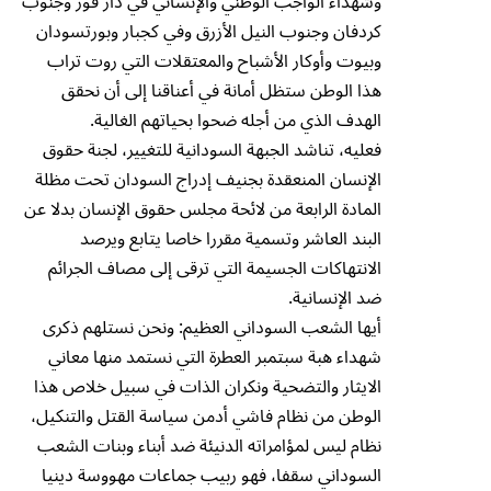
وشهداء الواجب الوطني والإنساني في دار فور وجنوب
كردفان وجنوب النيل الأزرق وفي كجبار وبورتسودان
وبيوت وأوكار الأشباح والمعتقلات التي روت تراب
هذا الوطن ستظل أمانة في أعناقنا إلى أن نحقق
الهدف الذي من أجله ضحوا بحياتهم الغالية.
فعليه، تناشد الجبهة السودانية للتغيير، لجنة حقوق
الإنسان المنعقدة بجنيف إدراج السودان تحت مظلة
المادة الرابعة من لائحة مجلس حقوق الإنسان بدلا عن
البند العاشر وتسمية مقررا خاصا يتابع ويرصد
الانتهاكات الجسيمة التي ترقى إلى مصاف الجرائم
ضد الإنسانية.
أيها الشعب السوداني العظيم: ونحن نستلهم ذكرى
شهداء هبة سبتمبر العطرة التي نستمد منها معاني
الايثار والتضحية ونكران الذات في سبيل خلاص هذا
الوطن من نظام فاشي أدمن سياسة القتل والتنكيل،
نظام ليس لمؤامراته الدنيئة ضد أبناء وبنات الشعب
السوداني سقفا، فهو ربيب جماعات مهووسة دينيا