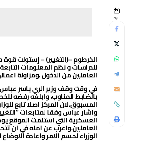
شارك
الخرطوم –(التغيير) – إستولت قوة م
للدراسات و نظم المعلومات التابعة ل
العاملين من الدخول ،ومزاولة اعمال
في وقت وقف وزير الري ياسر عباس يو
بالضابط المناوب، وابلغه رفضه للخطو
المسبوق،لان المركز اصلا تابع للوزار
واشار عباس وفقا لمتابعات “التغيير 
العسكرية التي استلمت الموقع يوض
العاملين،واعرب عن امله في ان ت
الوزراء لحسم الامر واعادة الاوضاع ل