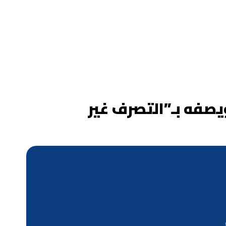
صفه بـ”التصرف غير