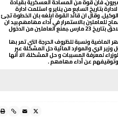
غيرون، فان قوة من المساحة العسكرية بقيادة
دارة بتاريخ السابع من يناير و استلمت ادارة
الوكيل. وقال ان قائد القوة ابلغه بان الخطوة تجئ
ح للعاملين بالاستمرار في أداء مھامھم،بيد ان
الامر شهد تطورا ملحوظا في وقت لاحق بتاريخ 23 مارس ،بمنع العاملين من الدخول
ھر الماضية ونسبة للظروف الحرجة التي تمر بھا
 وزير الري والموارد المائية حل المشكلة عبر
زراء لمعرفة المسببات و حل المشكلة، الا أنها
وتوقيفهم عن أداء مھامھم .