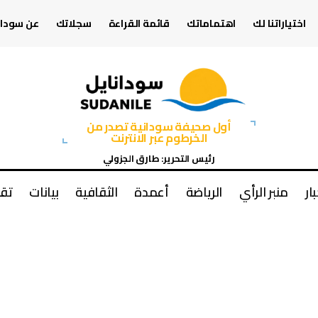
اختياراتنا لك
اهتماماتك
قائمة القراءة
سجلاتك
عن سودان
أول صحيفة سودانية تصدر من
الخرطوم عبر الانترنت
رئيس التحرير: طارق الجزولي
بار
منبر الرأي
الرياضة
أعمدة
الثقافية
بيانات
تقا