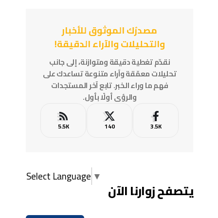
مصدرُك الموثوق للأخبار
والتحليلات والآراء الدقيقة!
نقدّم تغطية دقيقة ومتوازنة، إلى جانب
تحليلات معمّقة وآراء متنوعة تساعدك على
فهم ما وراء الخبر. تابع آخر المستجدات
والرؤى أولًا بأول.
5.5K
140
3.5K
Select Language
▼
يتصفح زوارنا الآن