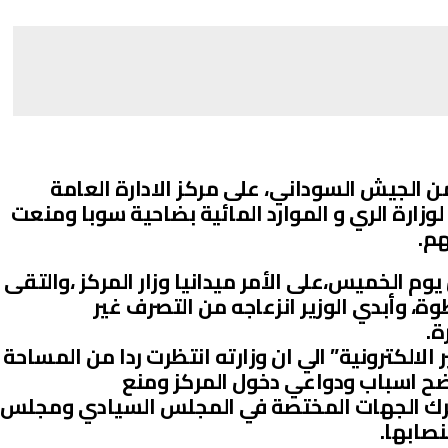
ن الجيش السوداني، على مركز الادارة العامة
وزارة الري و الموارد المائية بضاحية سوبا ومنعت
هم.
م الخميس،على الأمر ميدانيا وزار المركز ،والتقى
ة، وأبدي الوزير انزعاجه من التصرف غير
ة.
الالكترونية” الي ان وزارته انتظرت ردا من المساحة
ح اسباب ودواعي دخول المركز ومنع
تحرك الجهات المختصة في المجلس السيادي ومجلس
نصابها.