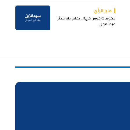
منبر الرأي
حكومات قوس قزح!! .. بقلم: طه مدثر
عبدالمولى