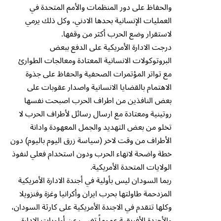
والحفاظ على دور المنظمات والأمم المتحدة في
العمليات الإنسانية بحدها الادني، وكل ذلك يرمي
لاستقرار وضع الحرب أكثر من وقفها.
درجت الادارة الأمريكية على الدفع ببعض
البروتوكولات الانسانية المعتادة ومعالجات الطوارئ
مع تواتر المؤتمرات الصحفية والحفاظ على جذوة
الاهتمام بالقضايا الانسانية واصدار عقوبات على
بعض النافذين من اطراف الحرب اصبحت نفسها
روتينية ومعتادة مع ارسال رسائل لأطراف الحرب لا
تخلو من بعض التهديد والجمل المعهودة وادانة
الأطراف من وقت لاخر (سياسة زرق اليوم باليوم) دون
خطة واضحة لانهاء الحرب ودون استخدام فعلي لنفوذ
الولايات المتحدة الأمريكية.
ربما السودان ليس بأولية في أجندة الادارة الأمريكية
المزدحمة طاولتها بحرب ايران وأكرانيا وغزة وفنزويلا
وكلها تتقدم في الاجندة الأمريكية على كارثة السودان،
والأجندة الأفريقية عموماً تغيب عن أولويات الادارة