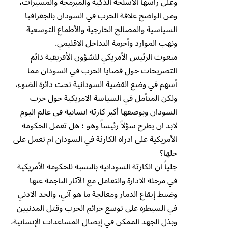
وعلى رأسها الأسلحة الذكية والمبرمجة والمسيرات،
ومن الواضح علاقة الحرب في السودان بالجغرافيا
السياسية والمصالح الخارجية والأطماع التوسعية
ونهب الموارد وأحزمة التداخل الاقليمي.
مبعوث الرئيس الأمريكي للشؤون الأفريقية دائم
التصريحات حول قضايا الحرب في السودان مما
أسهم في وضع القضية السودانية تحت دائرة الضوء،
ولكن المتأمل في السياسة الامريكية حول حرب
السودان وبوصفها أكبر كارثة انسانية في عالم اليوم
لابد ان يطرح سؤلاً رئيساً وهو ؛ هل تعمل الحكومة
الأمريكية على ادراة الكارثة في السودان ام تعمل على
حلها؟
جلياً ان الكارثة السودانية بالنسبة للحكومة الأمريكية
في مرحلة الادارة والتعامل مع الآثار الناجمة عنها
وضبط إيقاع الدمار ومعالجة ما هو آني، والحد الادني
في السيطرة على توسع جرائم الحرب وقتل المدنيين
وبذل الجهد الممكن في إيصال المساعدات الإنسانية،