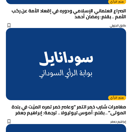
منبر الرأي
الصراع العلماني الإسلامي ودوره في إقعاد الأمة عن ركب
الأمم .. بقلم: رمضان أحمد
طارق الجزولي
منبر الرأي
مغامرات شارب خمر التمر “وعاصر خمر تمره الميّت في بلدة
الموتى” .. بقلم: أموس تيوتيولا .. ترجمة: إبراهيم جعفر
إبراهيم جعفر