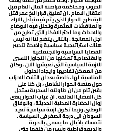
بموجبه الحوار ، وكنا ننتظر من خلاله وقف
الحروب ومحاكمة قراصنة المال العام قبل
اعتقال الامام . ان تعليق قرار الاخ عمر قتل
آلية طرح الحوار الذى يتم فيه تبادل الاراء
والمناقشات المثمرة وتحلل فيه الاوضاع
والاحداث وما اكثر الافكار التى تطرح من
اجل المعالجة . بالتالى يتضح لنا انه ليس
هناك استراتيجية سياسية واضحة لتدبير
القضايا السياسية والاجتماعية
والاقتصادية تمكنها من التجاوز النسبى
للازمة السياسية التى نعيشها الان . وكان
من الممكن تفاديها وايجاد الحلول
المناسبة لها ، خاصة بعد ان التفت الاحزاب
حول منصة الحوار الشامل ، بل كنا على
يقين تام من ان طاولته السحرية ستحل
كل القضايا العالقة . ان غياب الحوار يعنى
زوال الحضارة المدنية الحديثة ، والوفاق
الوطنى وربما تكون ازمة سياسية تعيد
السودان الى درجة الصفر فى السياسة .
نتمسك باذيال ما يسمى بالحرية
والديموقراطية ونسير من خلفها حتى