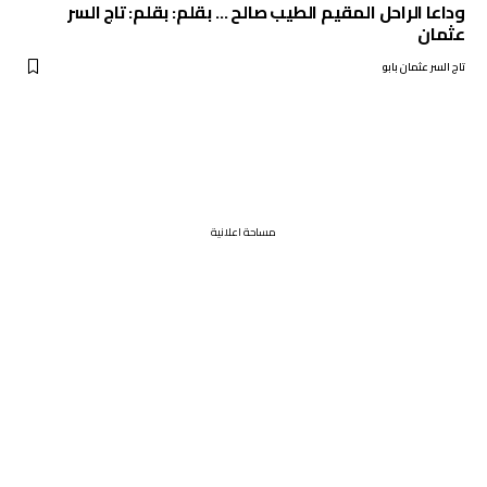
وداعا الراحل المقيم الطيب صالح … بقلم: بقلم: تاج السر
عثمان
تاج السر عثمان بابو
مساحة اعلانية