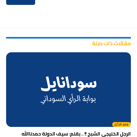
مقالات ذات صلة
منبر الرأي
الرجل الخليجي الشبح !! .. بقلم: سيف الدولة حمدناالله