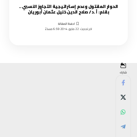
الحوار المقتول وعدم إستراتيجية التجاوز النسبي ..
بقلم: أ .د / صلاح الدين خليل عثمان أبوريان
اخر تحديث: 22 مايو, 2014 6:59 مساءً
شارك