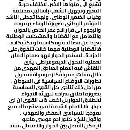
تشيع الى مثواها الاخير ، لاختفاء حرية
التعبير وتجهيل الشعب باساليب مختلفة
وغياب الضمير الوطنى . ولهذا تجدنى اناشد
المؤتمر الوطنى بضرورة الوفاء بوعوده
والرجوع الى قرار الاخ عمر الخاص بالحوار ،
والتعامل مع القضايا والمشكلات الوطنية
بعيدا عن مصالحة ومكاسبه او تكتيكاته .
فالقضايا الوطنية مهما كانت تتفوق على
الحزبية . ليستمر الحوار فهو صمام الامان
لعملية التحول الديموقراطى يثرى
النقاش فيه الامام الصادق المهدى من
خلال مفاهيمه وافكاره ومواقفه حول
تطورات الاوضاع السياسية فى السودان .
من اجل ذلك تنادى كل القوى السياسية
بضرورة اطلاق سراحه لتهيئة الاجواء
لانطلاق الحوار بل اكدت ذات القوى ان اى
حوار. بلا الامام لا قيمة له .ويعتبره الجميع
نموذجا للسياسى المفكر والمهذب .
واقول للاخ د كتور ادم موسى مادبو
لايمكن الفصل بين الحوار والاعتقال ، فقد