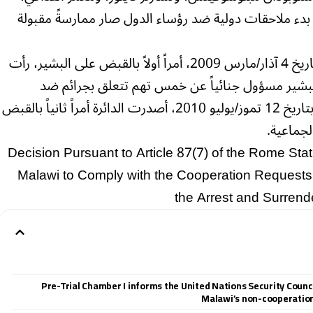
ن بدء ملاحقات دولية ضد رؤساء الدول صار ممارسةً مقبولة
وكانت الدائرة التمهيدية الأولى أصدرت، بتاريخ 4 آذار/مارس 2009، أمراً أولاً بالقبض على البشير، رأت
ن البشير مسؤول جنائياً عن خمس تهم تتعلق بجرائم ضد
الإنسانية وتهمتين تتعلقان بجرائم حرب. وبتاريخ 12 تموز/يوليو 2010، أصدرت الدائرة أمراً ثانياً بالقبض
لجماعية.
Decision Pursuant to Article 87(7) of the Rome Stat
Malawi to Comply with the Cooperation Requests 
the Arrest and Surren
Pre-Trial Chamber I informs the United Nations Security Counc
Malawi’s non-cooperation 