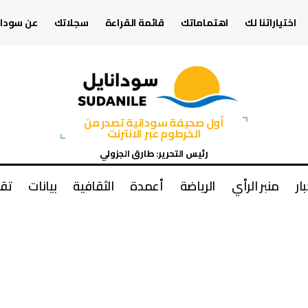
اختياراتنا لك
اهتماماتك
قائمة القراءة
سجلاتك
عن سودان
أول صحيفة سودانية تصدر من
الخرطوم عبر الانترنت
رئيس التحرير: طارق الجزولي
بار
منبر الرأي
الرياضة
أعمدة
الثقافية
بيانات
تقا