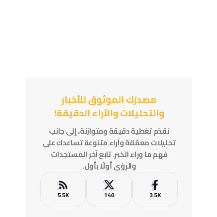
مصدرُك الموثوق للأخبار
والتحليلات والآراء الدقيقة!
نقدّم تغطية دقيقة ومتوازنة، إلى جانب
تحليلات معمّقة وآراء متنوعة تساعدك على
فهم ما وراء الخبر. تابع آخر المستجدات
والرؤى أولًا بأول.
5.5K
140
3.5K