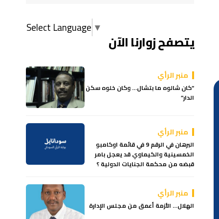
Select Language
▼
يتصفح زوارنا الآن
منبر الرأي
“كان شالوه ما بتشال… وكان خلوه سكن
الدار”
منبر الرأي
البرهان في الرقم 9 في قائمة اوكامبو
الخمسينية والكيماوي قد يعجل بامر
قبضه من محكمة الجنايات الدولية ؟
منبر الرأي
الهلال… الأزمة أعمق من مجلس الإدارة