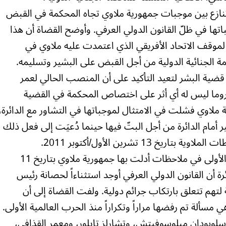
نازع بين موجبات جمهورية ملاوي تجاه المحكمة في القبض
اتها في ظلّ القانون الدولي العرفي. وأوضح القضاة أن هذا
 لموقف الاتحاد الأفريقي الذي اعتمدت عليه ملاوي في
ة الجنائية الدولية من أجل القبض على البشير وتسليمه.
 قضية البشر لتعيد التأكيد على أن المنصب الحالي لعمر
 روما ليس له أي أثر على اختصاص المحكمة في القضية
 ملاوي فشلت في الامتثال لموجباتها في التشاور مع الدائرة،
 أمام الدائرة من أجل البتّ فيها حينما دُعيَت إلى فعل ذلك
13 تشرين الأول/أكتوبر 2011.
وفي قرارها اليوم، نظرت الدائرة التمهيدية الأولى في ملاحظات أدلت بها جمهورية ملاوي بتاريخ 11
2011، واعتبرت الدائرة أن القانون الدولي العرفي أوجد استثناءاً لحصانة رئيس
 لتهم تتعلق بارتكاب جرائم دولية. ولفت القضاة إلى أن
 مسألة تم رفضها مراراً وتكراراً منذ الحرب العالمية الأولى.
 سلوبودان مبلوسوفيتش، وتشارلز تايلور، ومعمر القذافي،