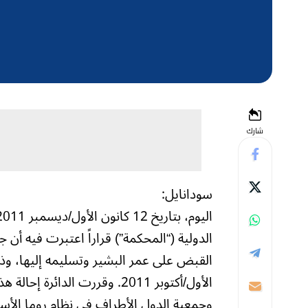
شارك
سودانايل:
الدولية (“المحكمة”) قراراً اعتبرت فيه أ
الأول/أكتوبر 2011. وقررت الد
وجمعية الدول الأطراف في نظام روما الأساس