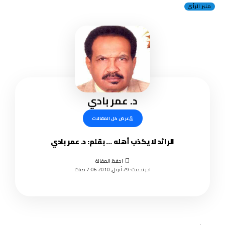
منبر الرأي
د. عمر بادي
عرض كل المقالات
الرائد لا يكذب أهله … بقلم: د. عمر بادي
اخر تحديث: 29 أبريل, 2010 7:06 صباحًا