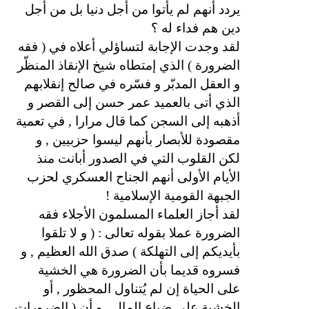
يردد أنهم لم يأتوا من أجل دنيا بل من أجل
دين هم فداء له ؟
لقد وجدت الإجابة لتساؤلي أعلاه في ( فقه
الضرورة ) الذي إمتطاه شيخ الإنقاذ المنظّر
و العقل المدبّر و فسّره في صالح إنقلابهم
الذي أتى بالعميد عمر حسن إلى القصر و
أذهبه إلى السجن كما قال مرارا , في تعمية
مقصودة للأبصار بأنهم ليسوا حزبيين , و
لكن القلوب التي في الصدور أبانت منذ
الأيام الأولى أنهم الجناح العسكري لحزب
الجبهة القومية الإسلامية !
لقد أجاز العلماء المسلمون الأجلاء فقه
الضرورة عملا بقوله تعالى : ( و لا تلقوا
بأيديكم إلى التهلكة ) صدق الله العظيم , و
فسروه قديما بأن الضرورة هي الخشية
على الحياة إن لم يُتناول المحظور , أو
الخشية على ضياع المال , و أن ( الضرورات