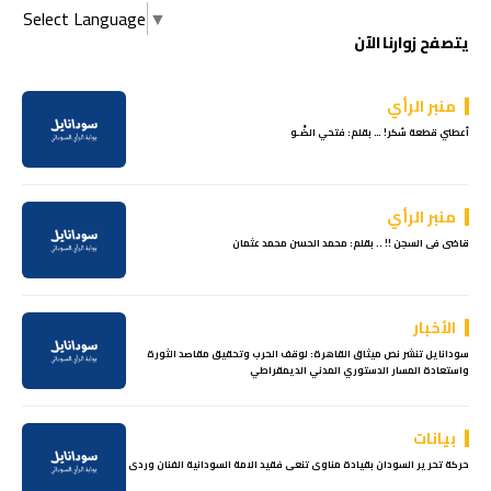
Select Language
▼
يتصفح زوارنا الآن
منبر الرأي
أعطني قطعة سُكر! … بقلم: فتحي الضَّـو
منبر الرأي
قاضى فى السجن !! .. بقلم: محمد الحسن محمد عثمان
الأخبار
سودانايل تنشر نص ميثاق القاهرة: لوقف الحرب وتحقيق مقاصد الثورة
واستعادة المسار الدستوري المدني الديمقراطي
بيانات
حركة تحرير السودان بقيادة مناوى تنعى فقيد الامة السودانية الفنان وردى