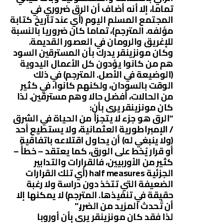
تماما، إلا أنه أضاف أن الرق ضروري في
المجتمع المسلم اليوم (أي عند تاريخ كتابة
مؤلفه. المترجم)، تماما كان ضروريا بالنسبة
للإغريق والرومان في العصور القديمة.
وكان مونزينقر يدرك بأن المسترقين السود
هم من كانوا يؤدون كل الأعمال اليدوية
(الوضيعة في الأصل. المترجم) في ذلك
الوقت بالسودان، ولكنهم كانوا، في كثير
من الحالات، أفضل حالا وهم مسترقين. لذا
كان مونزينقر يرى بأن:
“الرق هو جزء لا يتجزأ من الحياة في الشرق
/ الإمبراطورية العثمانية، ولا يستطيع أحد
(ولا ينبغي له) أن يحاول اقتلاعه باتفاقية
أو قرار يُخط على الورق، كما يعتقد – خطأً –
كثير من الأوربيين، فالقرارات والتدابير
الجزئية half measures (أي تلك القرارات
الضعيفة التي تتخذ دون دراسة ولا رغبة
حقيقة في تنفيذها. المترجم) لا يمكنها إلا
أن تُحدث المزيد من الضرر.”
لذا فقد كان مونزينقر يرى بأن أوروبا