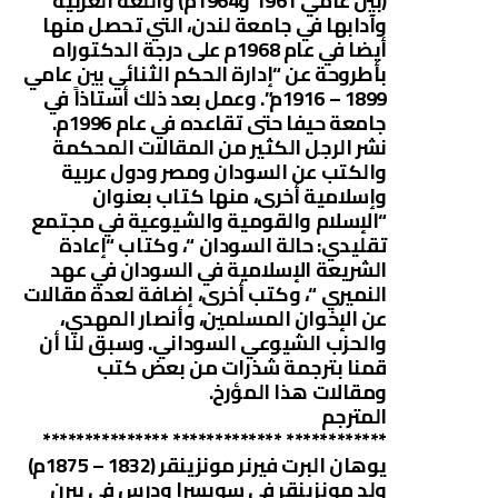
(بين عامي 1961 و1964م) واللغة العربية
وآدابها في جامعة لندن، التي تحصل منها
أيضا في عام 1968م على درجة الدكتوراه
بأطروحة عن “إدارة الحكم الثنائي بين عامي
1899 – 1916م”. وعمل بعد ذلك أستاذاً في
جامعة حيفا حتى تقاعده في عام 1996م.
نشر الرجل الكثير من المقالات المحكمة
والكتب عن السودان ومصر ودول عربية
وإسلامية أخرى، منها كتاب بعنوان
“الإسلام والقومية والشيوعية في مجتمع
تقليدي: حالة السودان “، وكتاب “إعادة
الشريعة الإسلامية في السودان في عهد
النميري “، وكتب أخرى، إضافة لعدة مقالات
عن الإخوان المسلمين، وأنصار المهدي،
والحزب الشيوعي السوداني. وسبق لنا أن
قمنا بترجمة شذرات من بعض كتب
ومقالات هذا المؤرخ.
المترجم
************ ************* ***************
يوهان البرت فيرنر مونزينقر (1832 – 1875م)
ولد مونزينقر في سويسرا ودرس في بيرن