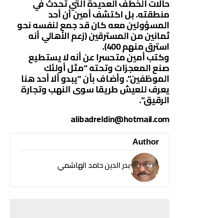
حالات الخطف العديدة التي تحدث في
منطقته. بل اكتشف أمين أن أحد
المسؤولين معه كان قد جمع لنفسه نحو
ثمانين من المسترقين (زعم الأهالي أنه
استرق منهم 400).
وكتب أمين متحسرا عن أنه لا يستطيع
صنع المعجزات وتحته “مثل أولئك
الموظفين”. وأضاف بأن “يبدو ألا أحد هنا
يعرف للعيش طريقا سوى النهب وتجارة
الرقيق”.
alibadreldin@hotmail.com
Author
بدر الدين حامد الهاشمي