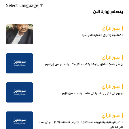
Select Language
▼
يتصفح زوارنا الآن
منبر الرأي
الخماسيه واغراق العمليه السياسيه
منبر الرأي
بل هو شعبٌ عملاق (يا رشا) يتقدمه أقزام!! .. بقلم: عيسى إبراهيم
منبر الرأي
عينهم في الفيل يطعنوا في ضله … بقلم: حسين الزبير
منبر الرأي
النظم الوطنية والظروف الاستثنائية: الأبواب المغلقة (1/3) .. عرض: محمد
علي خوجلي