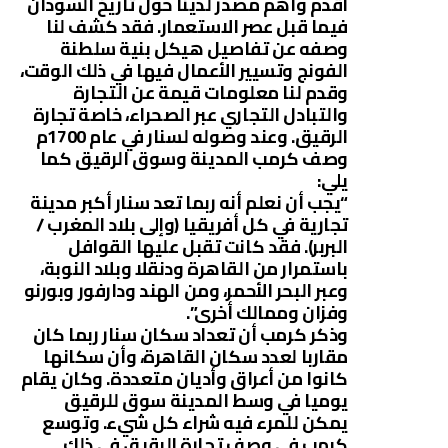
أقدم وأهم مصدر لدينا حول تاريخ السودان
فيما قبل عصر الاستعمار. فقد كشف لنا
وصفه عن تفاصيل هيكل بنية سلطنة
الفونج وتسيير الأعمال فيها في ذلك الوقت،
وقدم لنا معلومات قيمة عن التجارة
والتبادل التجاري عبر الصحراء، خاصة تجارة
الرقيق. وعند وصوله لسنار في عام 1700م
وصف كرمب المدينة وسوق الرقيق كما
يلي:
“يجب أن نعلم أنه ربما تعد سنار أكبر مدينة
تجارية في كل أفريقيا (وإلى بلاد المغرب /
البربر). فقد كانت تقبل عليها القوافل
باستمرار من القاهرة ودنقلا وبلاد النوبة،
وعبر البحر الأحمر، ومن الهند ودارفور وبورنو
وفزان وممالك أخرى”.
وذكر كرمب أن تعداد سكان سنار ربما كان
مقاربا لعدد سكان القاهرة، وأن سكانها
كانوا من أعراق وأديان متعددة. وكان يقام
يوميا في وسط المدينة سوق للرقيق
يمكن للمرء فيه شراء كل شيء. وتوسع
كرمب في وصف تجارة الرقيق في ذلك