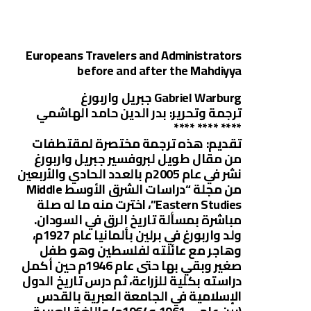
Europeans Travelers and Administrators
before and after the Mahdiyya
Gabriel Warburg جبريل واربورغ
ترجمة وتحرير: بدر الدين حامد الهاشمي
**** **** ****
تقديم: هذه ترجمة مختصرة لمقتطفات
من مقال طويل لبروفسير جبريل واربورغ
نشر في عام 2005م بالعدد الحادي والأربعين
من مجلة “دراسات الشرق الأوسط Middle
Eastern Studies”، اخترت منه ما له صلة
مباشرة بمسألة تاريخ الرق في السودان.
ولد واربورغ في برلين بألمانيا عام 1927م،
وهاجر مع عائلته لفلسطين وهو طفل
صغير وبقي بها حتى عام 1946م حين أكمل
دراسته بكلية للزراعة، ثم درس تاريخ الدول
الإسلامية في الجامعة العبرية بالقدس