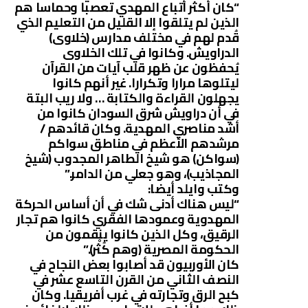
“كان أكثر أتباع المهدي تعصبا وحماسا هم
الذين لم يتلقوا إلا القليل من التعليم الذي
قُدم لهم في مختلف مدارس (خلاوى)
الدراويش. وكانوا في تلك الخلاوى
يُحفظون عن ظهر قلب آيات من القرآن
ليتلوها مرارا وتكرارا. غير أنهم كانوا
يجهلون القراءة والكتابة … ولا ريب البتة
في أن دراويش شرق السودان كانوا من
أشد مناصري المهدية. وكان قائدهم /
مرشدهم الأعظم في مناطق سواكم
(سواكن) هو شيخ الطاهر المجدوب (شيخ
المجاذيب)، وهو جعلي من الدامر.”
وكتب وايلد أيضا:
“ليس هناك أدنى شك في أن أساس الحركة
المهدوية وعمودها الفقري كانوا هم تجار
الرقيق، وكل الذين كانوا ينقمون من
الحكومة المصرية (وهم كُثْر).”
كان الأوربيون قد أصابوا بعض النجاح في
النصف الثاني من القرن التاسع عشر في
كبح الرق وتجارته في غرب أفريقيا. وكان