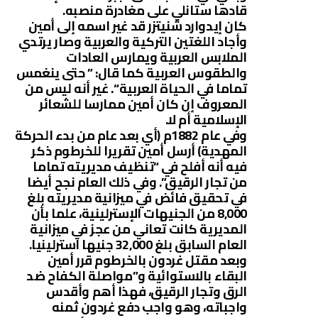
قادها ستانلي على مغادرة منصبه.
كان إيدوارد شنيتزر قد غير اسمه إلى أمين
وأجاد اللغتين التركية والعربية وصار يرتدي
الملابس العربية ويمارس العادات
والطقوس العربية كما قال: ” حتى ينغمس
تماما في الحياة العربية “. غير أنه ليس من
المعروف إن كان أمين ممارسا للشعائر
الإسلامية أم لا.
وفي عام 1882م (أي بعد عام من بدء الحركة
المهدية) أرسل أمين تقريرا للخرطوم ذكر
فيه أنه أفلح في “تنظيف مديريته تماما
من تجار الرقيق”. وفي ذلك العام نجح أيضا
في تحقيق فائض في ميزانية مديريته بلغ
8,000 من الجنيهات الإسترلينية، علما بأن
المديرية كانت تعاني من عجز في ميزانية
العام السابق بلغ 32,000 جنيها استرلينيا.
وبعد مقتل غردون بالخرطوم قرر أمين
البقاء بالاستوائية و”مواصلة الكفاح ضد
الرق وتجار الرقيق، فهذا أهم وأقدس
واجباته، وهو واجب دفع غردون ثمنه