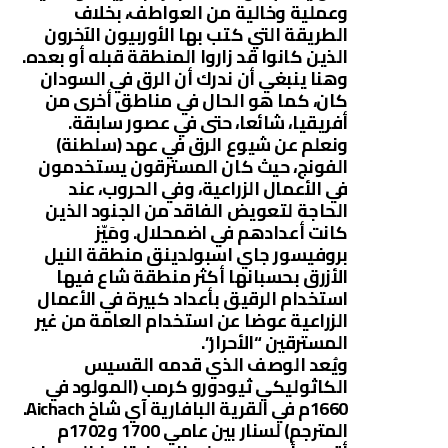
وعملية وخالية من العواطف، بخلاف
الطريقة التي كتب بها الأوربيون الآخرون
الذين كانوا قد زاروا المنطقة قبله أو بعده.
وهنا ينبغي أن ندرك أن الرق في السودان
كان، كما هو الحال في مناطق أخرى من
أفريقيا، شائعا، حتى في عصور سابقة.
ونعلم عن شيوع الرق في عهد (سلطنة)
الفونج، حيث كان المسترقون يستخدمون
في الأعمال الزراعية، وفي الحروب، عند
الحاجة لتعويض الفاقد من الجنود الذين
كانت أعدادهم في اضمحلال. ومَيّز
بروفيسور جاي اسبولدينق منطقة النيل
الأزرق بحسبانها أكثر منطقة شاع فيها
استخدام الرقيق بأعداد كبيرة في الأعمال
الزراعية عوضا عن استخدام العامة من غير
المسترقين “الأحرار”.
ويُعد الوصف الذي قدمه القسيس
الكاثوليكي ثيودورو كرمب (المولود في
1660م في القرية البافارية آي شاخ Aichach.
المترجم) لسنار بين عامي 1700 و1702م