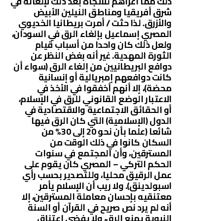
ذلك مما أغراهم للاتجاه بعد ذلك لإلغائه في
شرق أفريقيا ومناطق النيلين الأبيض
والأزرق. لذا حثت / أمرت بريطانيا الخديوي
المصري إسماعيل بإلغاء الرق في السودان،
ولعل ذلك كان واحدا من أسباب قيام
الثورة المهدية. غير أنه بغض النظر عن
دوافع البريطانيين من إلغاء الرق (سواء أن
كانت دوافعهم إمبريالية أو إنسانية
محضة)، إلا أنهم أخفقوا في الأخذ في
الاعتبار الوضع القانوني للرق في الإسلام،
أو الحقائق الاجتماعية والاقتصادية في
الدول (الإسلامية) التي كان الرق فيها
شائعا (علما بأن نحو 20 إلى 30% من
السكان كانوا في ذلك الوقت من
المسترقين، وأن المجتمع في سنوات
الحكم التركي – المصري كان يقوم على
عمل الرقيق محليا، وللتصدير بحسب رأي
اسبولدينق). ولا ريب أن الإسلام يأمر
معتنقيه بإحسان معاملة المسترقين، إلا
أنه لم يرد نص صريح في القرآن أو السنة
النبوية يمنع الرق، ولا يفضي اعتناق