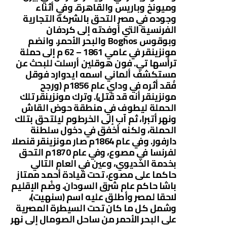
وميونخ وباريس والقاهرة. وفي أثناء
وجوده في مصر التحق بالشركة التجارية
الفرنسية التي أوفدته إلى كردفان
وبوقوس Boghos والبحر الأحمر. وانضم
مونزينقر في عامي 1861 – 62 م إلى حملة
ترأسها تي. فون هوقلين أرسلت للبحث عن
مستكشف ألماني اسمه ايدوارد فوقل
فُقد أثره في وداي عام 1856م (ورجح
مونزينقر أنه قد قتل). وترك مونزينقر تلك
الحملة ليطوف في منطقة حوض القاش
ونهر أتبرا، ثم آب إلى الخرطوم ليلتحق بتلك
الحملة، ولكنه أخفق في دخول سلطنة
دارفور. وفي عام 1864م صار مونزينقر قنصلا
لفرنسا في مصوع، وفي عام 1870م التحق
بخدمة الخديوي، وعين في العام التالي
حاكما على مصوع، تحت قيادة أحمد ممتاز
باشا حاكم عام شرق السودان. وضُم الإقليم
لاحقا لمصر وأطلق عليه اسم (سنهيت)،
وشمل كل ما كان تحت السيطرة المصرية
على البحر الأحمر من ساحل الصومال إلى نهر