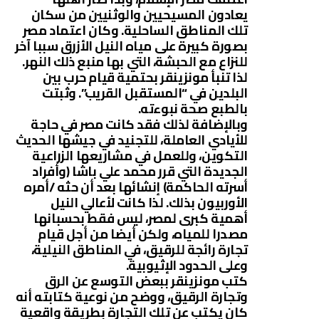
يعادون المسيحيين والوثنيين من سكان
تلك المناطق الساحلية. وكان اعتماد مصر
بصورة كبيرة على مياه النيل الأزرق سببا آخر
للنزاع مع الحبشة، التي بها منبع ذلك النهر.
لذا تنبأ مونزينقر بحتمية قيام حرب بين
البلدين في “المستقبل القريب”. وثبتت
بالطبع صحة نبوءته.
وبالإضافة لذلك فقد كانت مصر في حاجة
للأيادي العاملة، للتجنيد في جيشها الحديث
التكوين، وللعمل في مشاريعها الزراعية
الجديدة التي قرر محمد علي باشا (وأفراد
أسرته الحاكمة) إنشائها بعد أن حثه /أمره
الأوربيون بذلك. لذا كانت لأعالي النيل
أهمية كبرى لمصر، ليس فقط بحسبانها
مصدرا للمياه، ولكن أيضا من أجل قيام
تجارة رائجة للرقيق، في المناطق النيلية،
وعلى الحدود الإثيوبية.
كتب مونزينقر ببعض التوسع عن الرق
وتجارة الرقيق، ووضح من نوعية كتابته أنه
كان يكتب عن تلك التجارة بطريقة واقعية