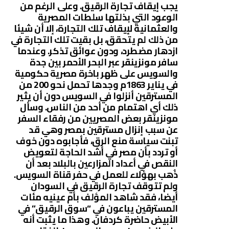
يجب إيقاف تجارة الرقيق. وعلى الرغم من
الوعود التي بذلتها سلطات المصرية
والعثمانية لإيقاف تلك التجارة، إلا أن شيئا
من ذلك لم يتحقق، بل بقيت تلك التجارة في
ازدهار مضطرد، ودون عوائق تذكر. وعندما
سافر مونزينقر عبر البحر الأحمر بين جدة
والسويس على ظهر باخرة مصرية حكومية
في يناير 1863م وجدها تحمل نحو 200 من
المسترقين أنزلوا في السويس دون أن يثير
ذلك أي اهتمام من أحد من الناس. وسأل
مونزينقر بعض المصريين من رفقاء السفر
عن سبب إنزال مسترقين بمصر وهي قد
تبنت سياسة منع الرق، فأجابوه دون خوف
أو تردد بأن مصر في أشد الحاجة لتعويض
النقص في أعداد المزارعين بالبلاد بعد أن
ذُهب بهؤلاء للعمل في حفر قناة السويس.
ولم تتوقف تجارة الرقيق في السودان
أيضا، فقد شاهد المؤلف بأم عينيه مئات
المسترقين يباعون في “سوق الرقيق” في
الأبيض حاضرة كردفان. وهذا ما يثبت أنه