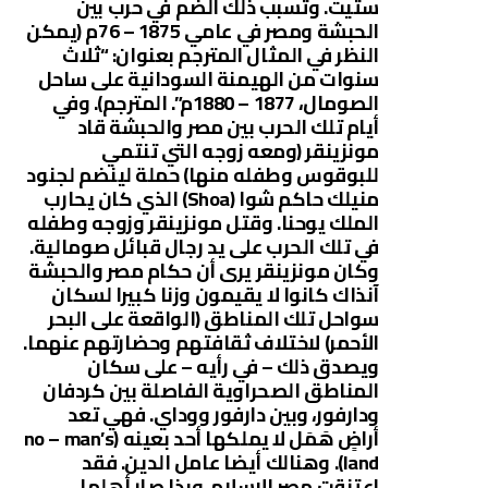
ستيت. وتسبب ذلك الضم في حرب بين
الحبشة ومصر في عامي 1875 – 76م (يمكن
النظر في المثال المترجم بعنوان: “ثلاث
سنوات من الهيمنة السودانية على ساحل
الصومال، 1877 – 1880م”. المترجم). وفي
أيام تلك الحرب بين مصر والحبشة قاد
مونزينقر (ومعه زوجه التي تنتمي
للبوقوس وطفله منها) حملة لينضم لجنود
منيلك حاكم شوا (Shoa) الذي كان يحارب
الملك يوحنا. وقتل مونزينقر وزوجه وطفله
في تلك الحرب على يد رجال قبائل صومالية.
وكان مونزينقر يرى أن حكام مصر والحبشة
آنذاك كانوا لا يقيمون وزنا كبيرا لسكان
سواحل تلك المناطق (الواقعة على البحر
الأحمر) لاختلاف ثقافتهم وحضارتهم عنهما.
ويصدق ذلك – في رأيه – على سكان
المناطق الصحراوية الفاصلة بين كردفان
ودارفور، وبين دارفور ووداي. فهي تعد
أراضٍ هَمَل لا يملكها أحد بعينه (no – man’s
land). وهنالك أيضا عامل الدين. فقد
اعتنقت مصر الإسلام، وبذا صار أهلها