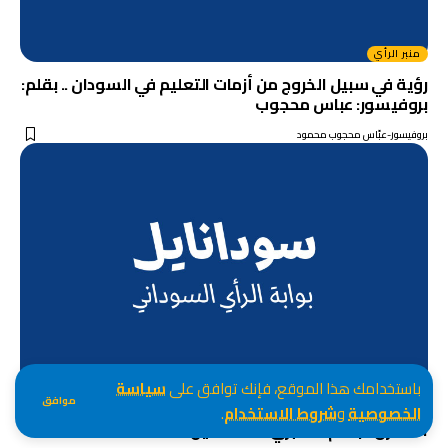
منبر الرأي
رؤية في سبيل الخروج من أزمات التعليم في السودان .. بقلم:
بروفيسور: عباس محجوب
بروفيسور-عبّاس محجوب محمود
منبر الرأي
باستخدامك هذا الموقع، فإنك توافق على
سياسة
موافق
مفهوم الديموقراطيه التوافقية في الفكر السياسى
الخصوصية
و
شروط الاستخدام
.
المقارن .. بقلم: د.صبري محمد خليل