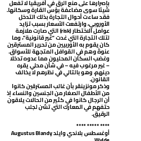
بإصرارها على منع الرق في أفريقيا لا تفعل
شيئا سوى مضاعفة بؤس القارة وسكانها.
فقد ساءت أحوال التجارة بذلك التدخل
الأوروبي، وارتفعت الأسعار بسبب تزايد
عوامل الاختطار (risk) التي صارت ملازمة
لتلك التجارة التي غدت “غير قانونية”، وما
كان يقوم به الأوربيين من تحرير المسترقين
عنوةً وهم في القوافل المتجهة للأسواق.
وغضب السكان المحليون مما عدوه تدخلا
– غير مرغوب فيه – في شأن محلي يقره
دينهم، وهو بالتالي في نظرهم لا يخالف
القانون.
وذكر مونزينقر بأن غالب المسترقين كانوا
من الأطفال الصغار من الجنسين والنساء إذ
أن الرجال كانوا في كثير من الحالات يلاقون
حتفهم في المعارك التي تشن لجلب
الرقيق.
**** ***** ****
أوغسطس بلاندي وايلد Augustus Blandy
Wylde.