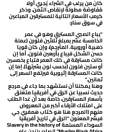
كان من يرغب في الشراء يُجري أولا
مُفَاوَضَة مطولة لإنقاص الثمن. وذكر
كرمب الأسعار التالية للمسترقين المباعين
في سوق سنار:
“يباع الصبي المسترق وهو في عمر
الخامسة عشر بمبلغ ثلاثين فلورن (عملة
ذهبية أوروبية. المترجم)، وإن كان قويا
حسن الشكل فيباع بأربعين فلورن. أما إن
كانت مسترقة في ذلك العمر فتباع بخمسين
أو ستين فلورن (بحسب لون بشرتها). إما إن
كانت المسترقة إثيوبية فيرتفع السعر إلى
ثمانين.”
وهنا يمكننا أن نستشهد بما جاء في مرجع
حديث نسبيا عن الرق في أفريقيا متعلق
بأسعار المسترقين، خاصة بعد أن غدا الطلب
على امتلاك الأرقاء أكبر من المعروض
منهم (المرجع هنا هو كتاب همفري جي
فيشر المعنون “الرق في تاريخ أفريقيا
السوداء المسلمة Slavery in the history of
Muslim Black Africa” الصادر بلندن عام