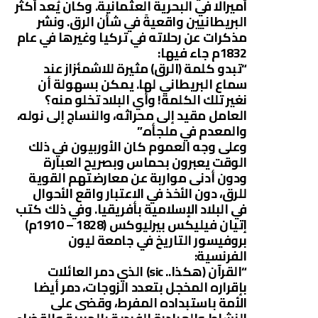
أميرالا في البحرية العثمانية. وكان يُعد أكثر
البريطانيين واقعيةً في شأن الرق. ونشر
مذكرات عن رحلاته في تركيا وغيرها في عام
1832م جاء فيها:
“تبدو كلمة (الرق) مثيرة للاشمئزاز عند
سماع البريطاني لها. يمكن بسهولة أن
نغير تلك الكلمة! وأي البلاد تخلو منه؟
العامل مقيد إلى محراثه، والنساج إلى نوله،
والمعدم في ملجأه.”
وعلى وجه العموم كان الأوربيون في ذلك
الوقت يعبرون بحماس وبصريح العبارة
ودون أدنى مواربة عن معارضتهم القوية
للرق، دون الأخذ في الاعتبار واقع الأحوال
في البلاد الإسلامية بأفريقيا. وفي ذلك كتب
إتيان فيليكس بيرليوكس (1828 – 1910م)
بروفيسور التاريخ في جامعة ليون
الفرنسية:
“القرآن (هكذا.. sic) الذي دمر العائلات
بإقراره المخجل بتعدد الزوجات، دمر أيضا
الأمة باستبداده المفرط، وقضى على