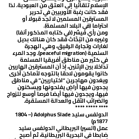
الإسلام تلقائيا إلى العتق من العبودية. لذا
فقد كانت رغبة الأوربيين في تحرير
المسترقين المسلمين لا تجد قبولا أو
احتراما (في البلاد المسلمة).
ومن رأي فيشر (في كتابه المذكور آنفا)
وغيره من البُحَّاث فقد كان هنالك بديل
لغارات وتجارة الرقيق، وهي الهجرة
السلمية (peaceful migration). وجد المرء
في كثير من مناطق أفريقيا المسلمة
تداخلا بين الإثنين، إذ أن المسترقين الهاربين
كانوا يقومون لاحقا بالتوجه لأماكن أخرى
ويغدون مهاجرين “اختياريين” في مناطق
يجدون فيها أراضٍ يفلحونها ويسكنون
فيها، ويجدون فيها أيضا فرصا أوسع للزواج
والضرائب الأقل والعدالة المستقرة.
**** ***** ****
الدولفس سليد Adolphus Slade (1804 –
1877م)
عمل (السير) البريطاني الدولفس سليد
ضابطا في البحرية البريطانية، ثم أصبح