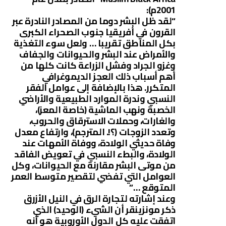
2001م):
“لقد ظل البشر دوما من المصادر النادرة عبر
القرون في أفريقيا جنوب الصحراء الكبرى
بكل المناطق تقريبا … ولعل سوء التغذية
والأمراض عند البشر والحيوانات والجفاف
وغزو الجراد وفشل الزراعة كانت كلها من
أهم أسباب ذلك العجز الديموغرافي
المتكرر. هذا بالإضافة إلى عوامل الفقر
النسبي وندرة الموارد الطبيعية والأراضي
الخصبة ونهب الماشية (خاصة المعز)،
والغارات، وحملات الاسترقاق والحروب،
وتعدد الزوجات (؟!. المترجم)، وارتفاع معدل
وفاة حديثي الولادة، ووفاة الأمهات عند
الولادة، والبطء النسبي في تعويض الفاقد
من موتى البشر مقارنة مع الحيوانات، وكل
العوامل التي تفضي لتقصير متوسط العمر
المتوقع …”
وعند إشارته لتجارة الرق في النيل الأزرق
ذكر مونزينقر أن الشيء (الوحيد) الذي
اتفقت عليه كل الدول الأوروبية هو أنه