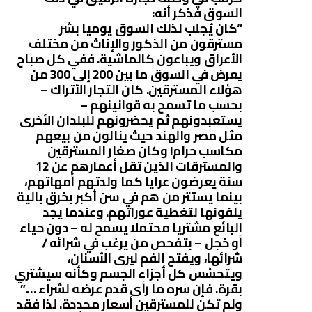
السوق فذكر أنه:
“كان يُجلب لذلك السوق يوميا بشر
مسترقون من الذكور والإناث من مختلف
الأعراق ويباعون كالماشية. ففي كل صباح
يعرض في السوق ما بين 200 إلى 300 من
هؤلاء المسترقين. كان التجار الأتراك –
بحسب ما تسمح به قوانينهم –
يستعبدونهم ثم يحضرونهم للبلدان الأخرى
مثل مصر والهند حيث ينالون من بيعهم
مكاسب حرام! وكان صغار المسترقين
والمسترقات الذين تقل أعمارهم عن 12
سنة يعرضون عرايا كما ولدتهم أمهاتهم،
بينما يستتر من هم في سن أكبر بخرق بالية
يلفونها لتغطية عوراتهم. وعندما يجد
البائع مشتريا محتملا يسمح له – دون حياء
أو خجل – بتفحص من يرغب في شرائه /
شرائها، ويفتح الفم ليرى الأسنان،
ويتَحَسَّسَ كل أجزاء الجسم وكأنه سيشتري
بقرة. فإن سره ما رأى قدم عرضه لشراء ….”
ولم تكن للمسترقين أسعار محددة. لذا فقد