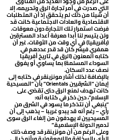
على الرغم من وجود العديد من الفتاوى
التي صدرت في أمر تجارة الرق وتحريمه، إلا
أن شيئا من ذلك لم يتحقق إذ أن المتطلبات
الاقتصادية والعادات الاجتماعية كانت قد
فرضت استمرار تلك التجارة دون معوقات.
ولن يتيسر لنا أبدا معرفة أعداد المسترقين
(بأفريقيا) في أي وقت من الأوقات. غير أن
همفري فيشر كان قد قدر عددهم في
كتابه المعنون (الرق في تاريخ أفريقيا
السوداء المسلمة) بما يساوي أو يفوق
نصف عدد السكان.
بالإضافة لذلك أشار مونزينقر في كتابه إلى
إيمان “الشرقيين Orientals” بأن “المسيحية
كانت تهدف لمنع الرق حتى تقضي على
الإسلام”، حين ذكر في كتابه أنه:
“ينبغي أن نتذكر ما يسود في الشرق من
رأي – رغم أنه قد يبدو غريبا – يذهب إلى أن
المسيحيين لا يهدفون من إلغاء الرق سوى
تدمير الدولة الإسلامية.”
وعلى الرغم من أن مونزينقر قد وصف ذلك
الرأي بالسخافة واللامعقولية وبأنه خيالي