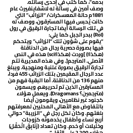
بدمه”، كما كتب في إحدى رسائله.
وصف أمين في رسالة له لاشفاينفيرث عام
1881م حالة المعسكرات/ “الزرائب” التي
كانت يُحبس فيها المسترقون، ووصف له
في تلك الرسالة أيضا تجارة الرقيق في رول
(Rol) ببحر الجبل كما يلي:
“يقوم على شؤون تلك “الزرائب” ويتحكم
فيها بصورة حصرية رجال من الدناقلة
(هكذا!) ]وردت (هكذا!sci) هذه في النص
الأصلي. المترجم[. وفي هذه المديرية تتم
تجارة الرقيق بصورة علنية ومنهجية. ويبلغ
عدد الرجال المقيمين بتلك الزرائب 455 فردا،
منهم 136 من الدناقلة. أما البقية فهم من
المسترقين الذين تم تحريرهم، ويسمون
(مترجمين؟ Dragomans). ويعمل هؤلاء
كجنود غير نظاميين، ويقومون أيضا
بالتفاوض مع الأهالي المحليين لمعرفتهم
بلغتهم. وكان لكل رجل في “الزريبة” حوالي
أربع نساء وأطفال يخدمونه كزوجات
وخليلات أو خدم. وكان تعداد (زَنَابِقَ الْحَقْل)
هؤلاء 2,200 على الأقل.”