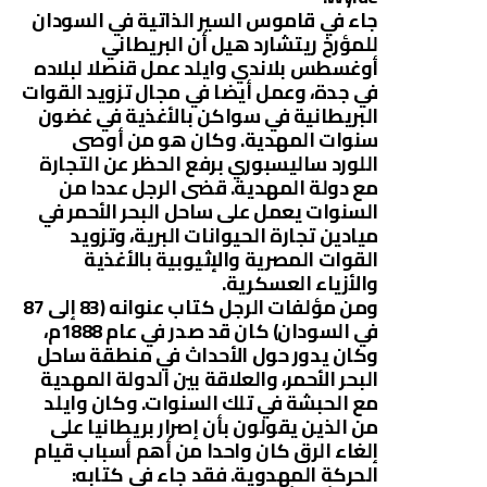
جاء في قاموس السير الذاتية في السودان
للمؤرخ ريتشارد هيل أن البريطاني
أوغسطس بلاندي وايلد عمل قنصلا لبلاده
في جدة، وعمل أيضا في مجال تزويد القوات
البريطانية في سواكن بالأغذية في غضون
سنوات المهدية. وكان هو من أوصى
اللورد ساليسبوري برفع الحظر عن التجارة
مع دولة المهدية. قضى الرجل عددا من
السنوات يعمل على ساحل البحر الأحمر في
ميادين تجارة الحيوانات البرية، وتزويد
القوات المصرية والإثيوبية بالأغذية
والأزياء العسكرية.
ومن مؤلفات الرجل كتاب عنوانه (83 إلى 87
في السودان) كان قد صدر في عام 1888م،
وكان يدور حول الأحداث في منطقة ساحل
البحر الأحمر، والعلاقة بين الدولة المهدية
مع الحبشة في تلك السنوات. وكان وايلد
من الذين يقولون بأن إصرار بريطانيا على
إلغاء الرق كان واحدا من أهم أسباب قيام
الحركة المهدوية. فقد جاء في كتابه: