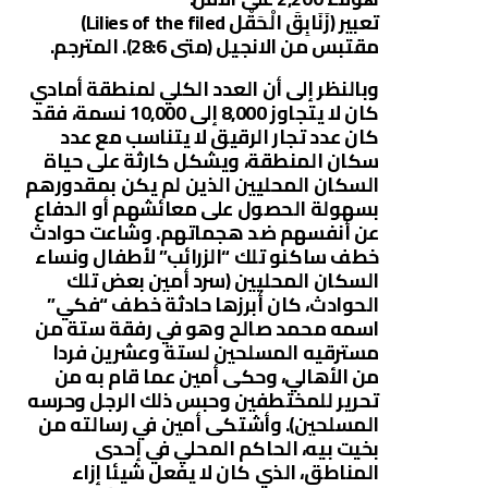
تعبير (زَنَابِقَ الْحَقْل Lilies of the filed)
مقتبس من الانجيل (متى 28:6). المترجم.
وبالنظر إلى أن العدد الكلي لمنطقة أمادي
كان لا يتجاوز 8,000 إلى 10,000 نسمة، فقد
كان عدد تجار الرقيق لا يتناسب مع عدد
سكان المنطقة، ويشكل كارثة على حياة
السكان المحليين الذين لم يكن بمقدورهم
بسهولة الحصول على معائشهم أو الدفاع
عن أنفسهم ضد هجماتهم. وشاعت حوادث
خطف ساكنو تلك “الزرائب” لأطفال ونساء
السكان المحليين (سرد أمين بعض تلك
الحوادث، كان أبرزها حادثة خطف “فكي”
اسمه محمد صالح وهو في رفقة ستة من
مسترقيه المسلحين لستة وعشرين فردا
من الأهالي، وحكى أمين عما قام به من
تحرير للمختطفين وحبس ذلك الرجل وحرسه
المسلحين). وأشتكى أمين في رسالته من
بخيت بيه، الحاكم المحلي في إحدى
المناطق، الذي كان لا يفعل شيئا إزاء