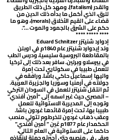
النشاط والمبادرة الفردية بالجبرية والقضاء
والقدر (fatalism). ومهد كل ذلك الطريق
للرق، الذي أكمل ما بدأه ذلك الدين من
قضاء على القيم الأخلاق (morals)، وهو ما
حكم على الشرق بالجمود والموت …”.
**** ***** ****
إدوارد شنيتزر Eduard Schnitzer
ولد إيدوارد شنيتزر عام 1840م في اوبلن
بالمقاطعة البروسية سليسيا، ودرس الطب
في بيرسلاو وبرلين. سافر بعد ذلك إلى تركيا
للعمل طبيبا في سكوتاري تحت إمرة
واليها إسماعيل حاكي باشا. ورافقه في
جولاته في أرمنيا وسوريا والجزيرة العربية.
ثم انتقل شنيتزر للعمل في السودان التركي
– المصري حيث غير اسمه إلى “أمين أفندي”
وتوجه إلى المديرية الاستوائية للعمل
طبيبا بها، تحت إمرة قائدها غردون باشا.
وعقب ذهاب غردون للخرطوم لتولي منصب
الحكمدار عام 1877م عُين ” أمين أفندي”
حاكما على الاستوائية في العام التالي،
وبقي في منصبه حتى أجبرته حملة لإنقاذه