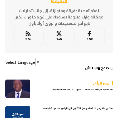
الدقيقة!
نقدّم تغطية دقيقة ومتوازنة، إلى جانب تحليلات
معمّقة وآراء متنوعة تساعدك على فهم ما وراء الخبر.
تابع آخر المستجدات والرؤى أولًا بأول.
5.5K
140
3.5K
Select Language
▼
يتصفح زوارنا الآن
منبر الرأي
الخماسية لم تعُد مظلة محايدة لرعاية العملية السياسية
منتدي دافوس الاقصادي من التفاؤل الي اليأس بعد عودة ترامب