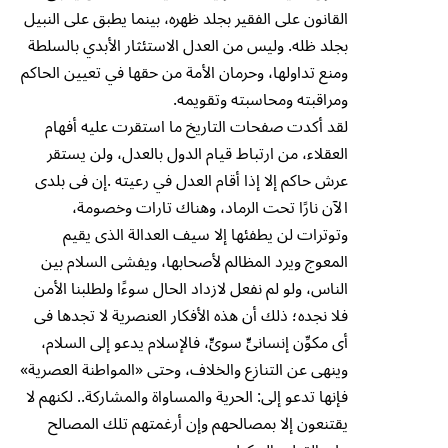
القانون على الفقير بجلد ظهره، بينما يطبق على النبيل
بجلد ظله. وليس من العدل الاستئثار الأبدي بالسلطة
ومنع تداولها، وحرمان الأمة من حقها في تعيين الحاكم
ومراقبته ومحاسبته وتقويمه.
لقد أكدت صفحات التاريخ ما استقرت عليه أفهام
العقلاء، من ارتباط قيام الدول بالعدل، ولن يستقر
عرش حاكم إلا إذا أقام العدل في رعيته .إن فى بلدى
الآن نارًا تحت الرماد، وهناك تارات وخصومة،
وتوترات لن يطفئها إلا سيف العدالة الذى يقيم
المعوج ويرد المظالم لأصحابها، ويفشى السلام بين
الناس، ولو لم نفعل لازداد الحال سوءًا ولطلبنا الأمن
فلا نجده؛ ذلك أن هذه الأفكار العنصرية لا تجدها فى
أى مكوِّن إنسانىٍّ سوىٍّ، فالإسلام يدعو إلى السلام،
وينهى عن التنازع والخلاف، وحتى «المواطنة العصرية»
فإنها تدعو إلى: الحرية والمساواة والمشاركة.. لكنهم لا
يقتنعون إلا بمصالحهم وإن أرغمتهم تلك المصالح