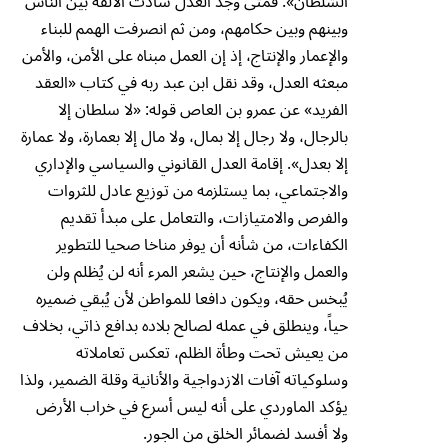
السُّلْطَانُ». فمتى وجد العدل سادت الألفة بين الناس
وبينهم وبين حكامهم، ومن ثم انصرفت الهمم للبناء
والإعمار والإنتاج، إذ إن العمل مبناه على الأمن، والأمن
مبعثه العدل، وقد نقل ابن عبد ربه في كتاب «العقد
الفريد» عن عمرو بن العاص قوله: «لا سلطان إلا
بالرجال، ولا رجال إلا بمال، ولا مال إلا بعمارة، ولا عمارة
إلا بعدل». إقامة العدل القانوني والسياسي والإداري
والاجتماعي، بما يستلزمه من توزيع عادل للثروات
والفرص والامتيازات، والتعامل على مبدأ تقديم
الكفاءات، من شأنه أن يوفر مناخا صحيا للتطوير
والعمل والإنتاج، حين يشعر المرء أنه لن يُظلم ولن
يُبخس حقه، ويكون دافعا للمواطن لأن يُبقي ضميره
حياً، وينطلق في عمله لصالح بلاده بدافع ذاتي، بخلاف
من يعيش تحت وطأة الظلم، تعكس تعاملاته
وسلوكياته آفات الازدواجية والأنانية وقلة الضمير، ولذا
يؤكد الماوردي على أنه ليس أسرع في خراب الأرض
ولا أفسد لضمائر الخلق من الجور.