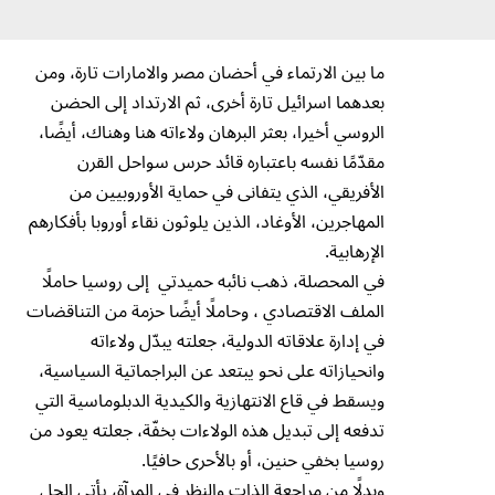
ما بين الارتماء في أحضان مصر والامارات تارة، ومن
بعدهما اسرائيل تارة أخرى، ثم الارتداد إلى الحضن
الروسي أخيرا، بعثر البرهان ولاءاته هنا وهناك، أيضًا،
مقدّمًا نفسه باعتباره قائد حرس سواحل القرن
الأفريقي، الذي يتفانى في حماية الأوروبيين من
المهاجرين، الأوغاد، الذين يلوثون نقاء أوروبا بأفكارهم
الإرهابية.
في المحصلة، ذهب نائبه حميدتي إلى روسيا حاملًا
الملف الاقتصادي ، وحاملًا أيضًا حزمة من التناقضات
في إدارة علاقاته الدولية، جعلته يبدّل ولاءاته
وانحيازاته على نحو يبتعد عن البراجماتية السياسية،
ويسقط في قاع الانتهازية والكيدية الدبلوماسية التي
تدفعه إلى تبديل هذه الولاءات بخفّة، جعلته يعود من
روسيا بخفي حنين، أو بالأحرى حافيًا.
وبدلًا من مراجعة الذات والنظر في المرآة، يأتي الحل