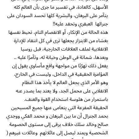
الأسهل، كالعادة، في تفسير ما جرى بأن العالم كله
يتآمر على البرهان، والبشرية كلها تحسد السودان على
جنرالها العبقري وتحقد عليه!!
هذه الحالة من الإنكار، أو الانفصام التام، تحيط نفسها
بغشاء من الابتزاز يجعلها ترى في كل انتقاد للإدارة
الانقلابية لملف العلاقات الخارجية، قبل روسيا
وبعدها، شماتة في الوطن وخيانة له، وتآمرًا عليه ..
يفعل ذلك تهرّبًا من مواجهة واقع مأساوي يقول إن
المؤامرة الحقيقية في الداخل، وليست في الخارج،
وهو الأمر الذي يجعل العالم لا يأخذ هذا النظام
الانقلابي على محمل الجد، ولا يعتد بما يصدر عنه
باستمرار من هلوسة استخدام القوة والعنف.
الحقيقة المفزعة التي يتعامى عنها جميع المسبحين
بحمد الجنرال أن ما بين البرهان و محمد الفكي ووجدي
صالح وخالد سلك خلاف يرقى إلى مستوى الخصومة
الشخصية ويمتد ليصل إلى عائلاتهم وعائلات غيرهم (