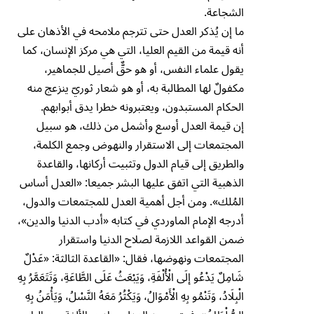
الشجاعة.
ما إن يُذكر العدل حتى تترجم ملامحه في الأذهان على
أنه قيمة من القيم العليا، التي هي مركز الإنسان، كما
يقول علماء النفس، أو هو حقٌّ أصيل للجماهير،
مكفولٌ لها المطالبة به، أو هو شعار ثوريّ ينزعج منه
الحكام المستبدون، ويعتبرونه خطرا يدق أبوابهم.
إن قيمة العدل أوسع وأشمل من ذلك، هو سبيل
المجتمعات إلى الاستقرار والنهوض وجمع الكلمة،
والطريق إلى قيام الدول وتثبيت أركانها، والقاعدة
الذهبية التي اتفق عليها البشر جميعا: «العدل أساس
المُلك». ومن أجل أهمية العدل للمجتمعات والدول،
أدرجه الإمام الماوردي في كتابه «أدب الدنيا والدين»،
ضمن القواعد اللازمة لصلاح الدنيا واستقرار
المجتمعات ونهوضها، فقال: «القاعدة الثالثة: «عَدْلٌ
شَامِلٌ يَدْعُو إلَى الْأُلْفَةِ، وَيَبْعَثُ عَلَى الطَّاعَةِ، وَتَتَعَمَّرُ بِهِ
الْبِلَادُ، وَتَنْمُو بِهِ الْأَمْوَالُ، وَيَكْثُرُ مَعَهُ النَّسْلُ، وَيَأْمَنُ بِهِ