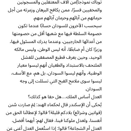
توباك نموذجاً)من آلاف المعتقلين والمسجونين
والمخفيين قسرًا، ممن يكافح البرهان وزمرته من أجل
حرمانهم من آبائهم وحرمان آبائهم منهم.
سيحسب الآخرون للسودان حسابًا عندما تكون
خصومة السلطة فيها مع شعبها أقل من خصومتها
من أعدائها الخارجيين، وعندما يدرك المسئول فيها،
وزيرًا كان أم ضابطًا، أنه ليس الوطن، وليس مالكه
الوحيد، وحين يعرف قطيع المصفقين للفشل
الملتحف بالاستبداد والطغيان أنهم ليسوا معيار
الوطنية، وأنهم ليسوا السودان، بل هم، مع الأسف،
ليسوا سوى ملامح القبح التي تسللت إلى وجه
السودان.
العدل أساس الملك…هل حقا هو كذلك؟
يُحكى أن الإسكندر قال لحكماء الهند: لِمَ صارت سُنن
(قوانين وشرائع) بلادكم قليلة؟ قالوا: لإعطائنا الحق من
أنفسنا، ولعدل ملوكنا فينا، فقال لهم: أيهما أفضل،
العدل أم الشجاعة؟ قالوا: إذا استُعمل العدل أغنى عن