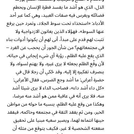
الذل، الذي هو أشد ما يفسد فطرة الإنسان ويحطم
فضائله ويغرس فيه صفات العبيد، وهي كما عبر أحد
الأدباء: «استخذاء تحت سوط الجلاد، وتمرد حين يرفع
عنها السوط»، فهؤلاء الذين يعانون الازدواجية ولا
تثبت لهم قدم على مبدأ، أنى لهم أن يكونوا أدوات بناء
في مجتمعاتهم؟ من شأن الجور أن يحجب عن الفرد –
الذي يقع عليه الظلم ـ رؤية أي شيء إيجابي في حياته،
لأن وقْع الظلم يجعله لا يرى غيره، ولا يهتم لسواه، ولا
ينصرف تفكيره إلا إليه، وقد حُكي أن رجلا قال في
حضرة أعرابي: ما أشد وجع الضرس، فقال الأعرابي:
«كل داء أشد داء»، فصاحب الداء لا يرى شيئا أشد
منه، فلا يرى أنه في عافية ممن هو أشد منه مرضا،
وهكذا من وقع عليه الظلم، ينسيه ما حوله من مواطن
الخير، ومن ثم يفقد الثقة في مجتمعه وحاكمه، فيفقد
حينها انتماءه لهما، ويصير سعيه مبنيا على تحقيق
منفعته الشخصية لا غير، فكيف يتوقع من مثله أن