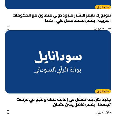
منبر الرأي
نيويورك تايمز البشير منبوذ دولي متعاون مع الحكومات
الغربية .. بقلم: محمد فضل علي .. كندا
محمد فضل علي
منبر الرأي
جالية كارديف تفشل في إقامة حفلة وتنجح في فرتقت
تجمعنا .. بقلم: فاضل يسن عثمان
طارق الجزولي