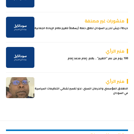
منشورات غير مصنفة
حركة/ جيش تحرير السودان تطلق حملة (يسقط) لتغيير نظام الإبادة الجماعية
منبر الرأي
100 يوم من عمر “التغيير” .. بقلم: إمام محمد إمام
منبر الرأي
الانغلاق المؤسسي والحرمان النسبي:‏ نحو تفسير تشظي التنظيمات السياسية
في السودان