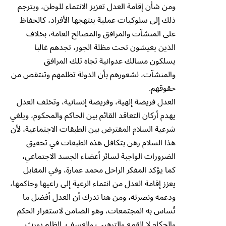
ومن شأن إقامة العدل تعزيز الانتماء للوطن، ويترجم
ذلك إلى سلوكيات عملية ينتهجها الأفراد، كالحفاظ
على المنشآت والمرافق والمصالح العامة، بخلاف
الذين يعيشون تحت مظلة الجور، تجدهم غالبا
يسلكون مسالك عدوانية تجاه تلك المرافق
والمنشآت، لشعورهم بأن الدولة تظلمهم وتنتقص من
حقوقهم.
العدل فريضة إلهية، وفريضة إنسانية، وتخلف العدل
يهدم أركان التعاقد القائم بين الحاكم والمحكوم، ويلغي
شرعية السلام المفترض بين الطبقات الاجتماعية، لأن
هذا السلام رهن بتكافل هذه الطبقات في تحقيق
الضرورات الواجبة لسائر أعضاء الجسد الاجتماعي،
كما يؤكد المفكر الراحل محمد عمارة، وفي المقابل
يعزز إقامة العدل من انتماء الرعية إلى راعيها وحاكمها،
ودعمه ونصرته، ومن هنا ندرك أن العدل أفضل ما
تُساس به المجتمعات، وهو الضامن لاستقرار الحكم
والحكام لا القمع والترهيب والعسف. الظلم يورث