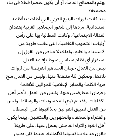
يهتم بالمصالح العامة، أو أن يكون عنصرا فعالا في بناء
مجتمعه؟
وقد كانت ثورات الربيع العربي التي أطاحت بأنظمة
استبدادية، مردها إلى شعور الجماهير العربية بفقدان
العدالة الاجتماعية، وكانت المطالبة بها على رأس
أوليات الشعوب الغاضبة، التي عانت طويلا من
الاستبداد والظلم، ولذلك لا مناص من القول إن
استقرار أي نظام سياسي منوط بإقامة العدل.
ليس من العدل حرمان الجماهير العريضة من ثروات
بلادها، وتمكين ثلة متنفعة منها، وليس من العدل منح
حرية الكلمة والمنابر الإعلامية للموالين للأنظمة
وحرمان المعارضين منها، وليس من العدل تأخير أهل
الكفاءات وتقديم ذوي المحسوبيات والوسائط، وليس
من العدل تطبيق القوانين بحذافيرها على البسطاء
والفقراء والضعفاء والمقهورين والمتعبين، بينما يكون
أهل القوة والثراء الفاحش بمعزل عنها، على طريقة
قانون مدينة ساكسونيا الألمانية، عندما كان يطبق