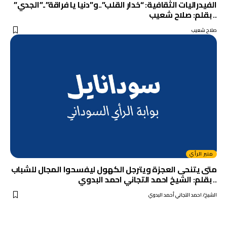
الفيدراليات الثقافية: “خدار القلب”..و”دنيا يا فراقة”..”الجدي”
.. بقلم: صلاح شعيب
صلاح شعيب
منبر الرأي
متى يتنحى العجزة ويترجل الكهول ليفسحوا المجال للشباب
.. بقلم: الشيخ احمد التجاني احمد البدوي
الشيخ/ احمد التجاني أحمد البدوي