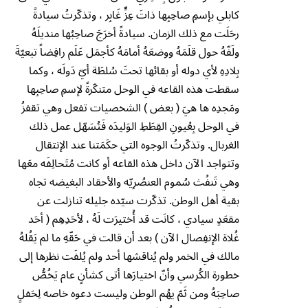
كابلي بإسمِ صاحِبِها ذاتَ عِزٍّ غَابِر ، وتذكّرتُ سيادةً
رحَلَت مع ذلك الزمان. سيادةً أخرَجَ صاحِبُها منديلَهُ
ولَفّهُ حول قلَمَهُ ووضعَهُ أمامَهُ كأجمَل عَلَم رافِضاً تبعيّةَ
بِلادِهِ لأي دوله أو بقائها تحتَ سُلطَة أيّ دَولَه ، وكما
سقطت هذه القاعه في الوحل متنكّرةً لإسمِ صاحِبِها
ومَجدِه ها هيَ ( بعض ) الشخصيات تفعل وهي تقفزُ
في الوحل بِعُيونِ القِطَطِ الوَليدَه فَتُسَهّل عمل ذلك
الغربال. وتذكّرتُ الوجوه التي حكَمَتنا عند الإنتقال
وتتواجد الآن داخل هذه القاعه أو كانت مُتَحالِفَه معَها
وهي تَنفُث سُموم العنصُرِيّه والأحقاد البغيضه تجاه
بقية أهل الوطن. تذكّرت سيّده جليله تنازلت عن
مقعَدٍ سيادي ، كانَت قد أُختيرَت لَهُ ، لأحَدِهِم ( أحَد
غُلاة الإنفِصال الآن ) بعد أن قالت في حَقّهِ ما لم يَقُلهُ
مالك في الخمر ولم يُناقشها أحد ولم يُلفَت نظرها إلى
خطورة الكُرسي وأنّ اختيارَها أتى كشأنٍ عام يَخُصُّ
صاحِبَهُ ومن ثَمّ يهُم الوطن وليست دعوه خاصه لِحَفلٍ