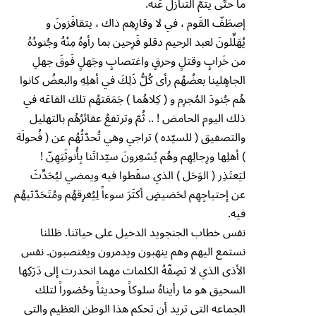
ما حتّى يتمّ التنازُل عَنه.
إصطَفّ القَوم ، في لا وقارِهِم ذاك ، يتقافَزونَ و
يُهَلِّلونَ لعبد الرحيم دقلو فَرِحين بما رأوهُ مِنْهُ وجُنودُهُ
من خَرابٍ وقتلٍ وحرقٍ واغتصابٍ وجَهلٍ فَوقَ جهلِ
الجاهٍلينا بعضُهُم رأى كُلُّ ذَلِكَ في أهلِهِ والبعضُ كانوا
هُم جُنودَ المُجرِم و ( كِلاهُما ) جَمَعَتهُم تلك القاعَه في
ذلك اليوم الحامض ! .. ثُمّ وترتفعُ عقائرُهُم بالتهليل
والتصفيق ( للسيّده ) تراجي وهي تُحدّثُهُم عن ( فُحولَة
) أهلِها ورِجالِهِم وهُم يُشعِرونَ سيّداتَنا بِأُنوثَتِهِنّ !
ليَعتَذِر ( الوَحَل ) الذي سقَطوا فيه ويمضي ليُحَدِّثَ
عن إحتياجِهِم لحَضيضٍ أكثَرَ سوءاً لِيُغرِقهُم ومُتَحَدّثيهُم
فيه.
نفس خطاب الجنجويد الدخيل على حياتنا. ظللنا
نستمع اليهم وهم ينهبون ويدمرون ويغتصبون. نفس
الأذى الذي لا تصِفّهُ الكلمات مهما انحدرت إلى دَرَكِها
السحيق هو ما رأيناهُ سلوكاً وحديثاً وحُضوراً لتلك
الجماعه التي تريد أن تحكم هذا الوطن العظيم والتي