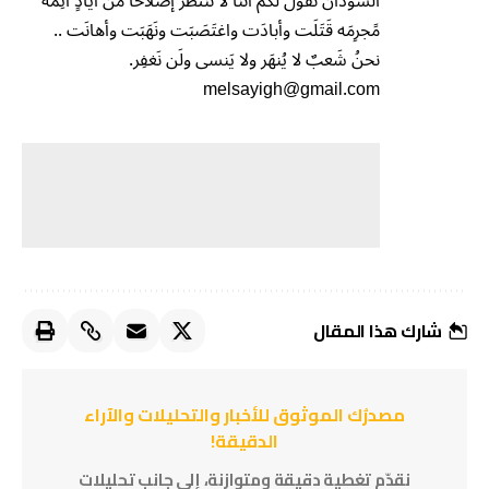
السودان نقولُ لَكُم أنّنا لا ننتظر إصلاحاً من أيادٍ آثِمَه
مًجرِمَه قَتَلَت وأبادَت واغتَصَبَت ونَهَبَت وأهانَت ..
نحنُ شَعبٌ لا يُنهَر ولا يَنسى ولَن نَغفِر.
melsayigh@gmail.com
شارك هذا المقال
مصدرُك الموثوق للأخبار والتحليلات والآراء
الدقيقة!
نقدّم تغطية دقيقة ومتوازنة، إلى جانب تحليلات