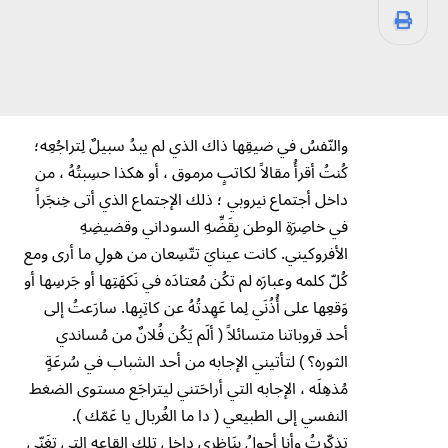
والنّفسُ في ضيقِها ذاك الذي لم يبدُ سبيلٌ لِتراجُعِه؛
كُنتُ أقرأُ مقالاً لكاتبٍ مرموق ، أو هكذا حسِبتُهُ ، من
داخل أجتماع نيروبي ؛ ذلك الإجتماع الذي أتى خِنجَراً
في خاصِرَةِ الوطن بِقَضِّهِ السوداني وقضيضِهِ
الأفروكيني. كانت عينايَ تتّسِعان من هولِ ما أرى ومع
كُلّ كلمه وعبارَه لم تكُن مُعتادَه في نَكهَتِها أو جَرسِها أو
وَقعِها على أُذُنَي لِما عَهِدتُهُ عن كاتِبِها. سارَعتُ إلى
أحد قروباتنا متسائلاً ( ألَم يَكُن فُلانٌ من مُساندي
الثوره؟ ) لتأتيني الإجابه من أحد الشباب في سُرعَةٍ
مُذهِلَه ، الإجابه التي أراحَتني ليتراجَع مستوى الضغط
النفسي إلى الطبيعي ( دا ما الغُربال يا عَمّك ).
تذكّرتُ وأنا أجولُ بِنَاظِري داخل تلك القاعه التي تغَنّى