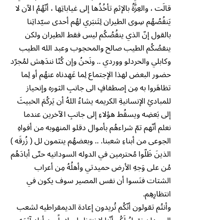
قالَت ، والعِزَّةُ بالإثمِ تأخُذُها إلى غياباتِها ، أنّهُمُ الآن لا
يَنقُصُهُم سِوى الطيران لِتَنبَري لهُم أحدى سيّداتِنا
بالقول إنّ الذي ينقُصُكُم ليس فقط الطيران ولكن
ينقصُكُم الطيب صالح والمحجوب وعبد الله الطيب
وكابلي والحردلو ووردي .. ونَحنُ وإن كُنّا نندَهِش لمُجرّد
حضور البعض لهذا الإجتماع لِما عَهِدناه عنهُم أو لِما
تظاهَروا به مِن إصطفافٍ الى جانبِ الثوره وإنحياز
للمبادئِ الإنسانيةِ الكريمه يشاءُ اللهُ أن يَركُمَ الخبيثَ
إلى بَعضِه ويسقُط هؤلاءِ إلى جانبِ الآخرين عندما
نعلم أنّهم تمّ شراءهُم بأموال دقلو المنهوبه من أفواهِ
الجوعى من أبناءِ شعبنا. .. وبعضهُم ينتمون لل ( زُرقَه )
الذينَ ظَلّوا مُحترمين في الدوله السودانيه حتّى أبادَهُم
مُن على وَجهِ الأرض حميدتي وأهلُهُ مِن أعراب
الشتات فنَسوا أن نفس المصير سوف يكون في
انتظارِهِم.
وأنتُم تقولون أنّكُم تُريدون إعادة الديمقراطيه لشعب