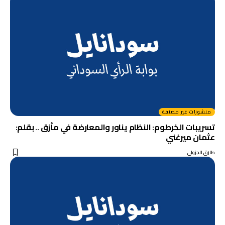
منشورات غير مصنفة
تسريبات الخرطوم: النظام يناور والمعارضة في مأزق .. بقلم:
عثمان ميرغني
طارق الجزولي