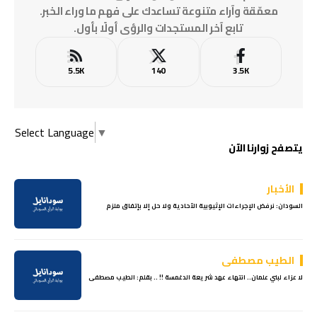
معمّقة وآراء متنوعة تساعدك على فهم ما وراء الخبر.
تابع آخر المستجدات والرؤى أولًا بأول.
5.5K
140
3.5K
Select Language
▼
يتصفح زوارنا الآن
الأخبار
السودان: نرفض الإجراءات الإثيوبية الآحادية ولا حل إلا بإتفاق ملزم
الطيب مصطفى
لا عزاء لبني علمان.. انتهاء عهد شريعة الدغمسة !! .. بقلم: الطيب مصطفى