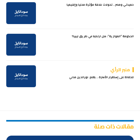
حميدتي ومصر.. تحولات علاقة مؤثرة محليا وإقليميا
الحكومة “الموازية”: هل ارتكبنا في طريق ليبيا؟
منبر الرأي
للحفاظ على إستقرار الأسرة .. بقلم: نورالدين مدني
مقالات ذات صلة