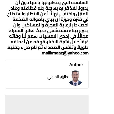
السامقة التي يقطنونها باعها دون أن
يدروا. نفذ قراره بسرعة رغم فظاعته وغادر
المنزل واختفى نهائياً عن الانظار واستطاع
في فترة وجيزة أن يبني بأمواله الضخمة
احدث دار لرعاية العجزة والمساكين وأن
يتبرع ببناء مستشفى حديث لعلاج الفقراء
مجاناً. في إحدى الامسيات سَمِعَ نبأ وفاته
غرقاً خلال نشرة الاخبار. قهقه من أعماقه
طويلاً وتنفس الصعداء ثم نام ملء جفنيه.
malikmaaz@yahoo.com
Author
طارق الجزولي