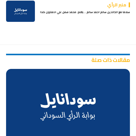
منبر الرأي
سلاما مع الخالدين سالم احمد سالم .. بقلم: محمد فضل علي ادمنتون كندا
مقالات ذات صلة