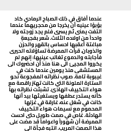
عندما أفاق في ذلك الصباح الرمادي كاد
بؤبؤا عينيه أن يخرجا من محجريهما عندما
التفت يمنى ثم يسرى فلم يجد زوجته ولا
واحداً من اولاده الثلاث. شعر بفجيعةٍ
مباغتة أعقبها احساس بالقهر والحزن
والذوبان. قرأت الممرضة تساؤلاته الحيرى
فأجابته والدموع تغالب عينيها: إنهم لم
يكرروا المجيئ الى هنا منذ أن احضروك الى
المستشفى منذ يومين عندما كنت في
غيبوبة تامة. صوب نظراته المفجوعة نحو
الستارة الملونة التي كانت تهتز راقصة مع
هواء التكييف الهادئ. تشبثت نظراته بها
كأنه يستدر عطفها ويستغيثها بيد أنها
كانت في شغل عنه، غارقة في غزلها
المحموم مع نسيمات هواء التكييف
الهادئة. غاص في صمت طويل حتى احست
الممرضة أن شهوراً واعواماً قد مضت على
هذا الصمت المريب. انتبه فجأة الى