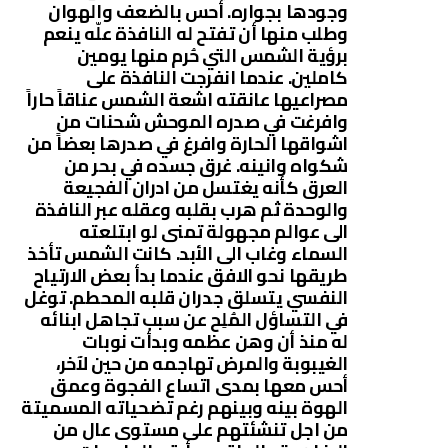
وجودها بجواره. أحس بالضعف والهوان
وطلب منها أن تفتح له النافذة علّه ينعم
برؤية الشمس التي حُرم منها يومين
كاملين. عندما انفرجت النافذة على
مصراعيها عانقته اشعة الشمس عناقاً حاراً
وافرغت في صدره الموحش شحنات من
اشواقها الحارة وافرغ في صدرها بعضاً من
شكواه وانينه. غرق جسده في بحر من
العرق كأنه يغتسل من ادران الفجيعة
والوحدة ثم هرب بقلبه وعقله عبر النافذة
الى عوالم مجهولة تمنى لو ابتلعته
السماء وغاب الى الأبد. كانت الشمس تأخذ
طريقها نحو الافق عندما بدأ بعض الارتياح
النفسي يتسلق جدران قلبه المحطم. توغل
في التساؤل المُلِح عن سبب تجاهل ابنائه
له منذ أن وهن عظمه وبدأت نوبات
الغيبوبة والمرض تهاجمه من حين لآخر،
أحس معها بمدى اتساع الفجوة وعمق
الهوة بينه وبينهم رغم تضحياته المسميتة
من اجل تنشئتهم على مستوى عال من