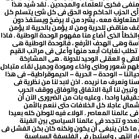
 منفى فكرى للعلماء والمجددين . لقد شيد هذا
رأى الحزب الحاكم وله الحق فى كل شئ يتسلم كل
لمتعاونة معه ، يشرد من لا يرضخ ويستفذ دون
قف مناقض للحرية ومن لا يؤمن بالحرية لا يؤمن
الخطأ الذى أضاع منا مفهوم الوحدة الوطنية . فاذا
ياسة وهى الهدف الأرفع ، فالوحدة الوطنية هى
ما تطلب لغايات أبعد منها وأعلى فى مراتب القيم
قى و العقلى الوحيد للدولة . هى المشاركة
طهم شعور وطنى واخاء ومودة وجميل لقاء متبادل.
ياتنا – الوحدة – الحرية – الديموقراطية– فى هذا
نا ونعرف ما نريده . اذن لابد لنا من نظرية فى
وتبين لنا آلية الاتفاق والوفاق ووقف الحرب
قيقيا واحدا . وعليه بات من الضرورى الآن أن
ال عاجلا كل الخلافات حتى ننعم بالأمن
 عالمنا المعاصر . الولاء فيه للوطن كله بعيدا
عدد و تتجدد فى عالمنا السياسى بين الفينة
 ما كان ينبغى أن يكون ولكنه كان بكن الفشل فى
حوار انتهى واستبدل فى الفلسفة السياسية