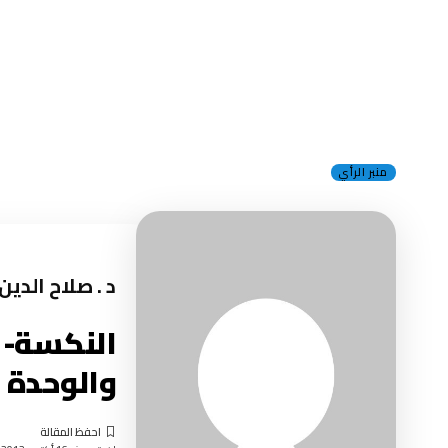
منبر الرأي
د . صلاح الدي
النكسة- 
والوحدة ا