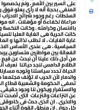
على السير بين الأمم ، ولم يخصصوا
المنفى بحجة أنه لا رأى يعلو فوق 
السلطات رغم وجود شرائح الاحزاب ا
مراعاة لكفاءة أو مؤهلات . انه مو
بالانسان وكرامته . وكانت النكسة و
كانت الحرية هى الغاية العليا للس
غاية الغايات ، لا تطلب لذاتها و ان
السياسية ، هى عندى الأساس الاخلا
الفعالة بين مواطنين متساوين يرب
من أجل ذلك علينا أن نبحث عن قيم ح
الظلام الدامس لنجد حياتنا نعرف أنس
الحياة تحدد سياستنا وتوجه مسارنا 
والدمار لأن الحرب لا تؤلف مجتمعا ح
تصفى الحكومة والشعبية قطاع الشم
والاستفرار ويكون لنا وجود حقيقى فى
عن النزاعات والنزعات التى أضحت تت
والاخرى . ان الذى حدث فى كادوقلى
كل حوار . ان منطق القوة أثناء ال