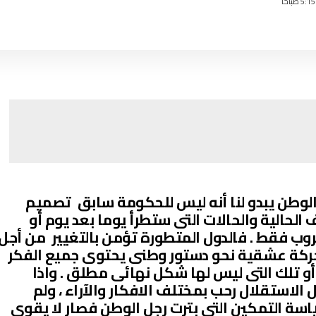
لوطن يبدو لنا أنه ليس للحكومة سابق تصميم
 الحالية والحالات التى ستطرأ يوما بعد يوم أو
لحروب فقط . فالدول المتطورة تؤمن بالتغيير من أجل
حركة عشقية نحو دستور وطنى يحتوى جميع الفكر
و تلك التى ليس لها شكل نهائى مطلق . واذا
ل الاستقلال رحب بمختلف الافكار والآراء ، ولم
سة التمكين التى بترت رجل الوطن فصار لا يقوى