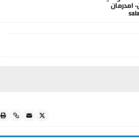
ن- امدرمان
sal