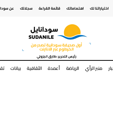
اختياراتنا لك
اهتماماتك
قائمة القراءة
سجلاتك
عن سودان
أول صحيفة سودانية تصدر من
الخرطوم عبر الانترنت
رئيس التحرير: طارق الجزولي
بار
منبر الرأي
الرياضة
أعمدة
الثقافية
بيانات
تقا