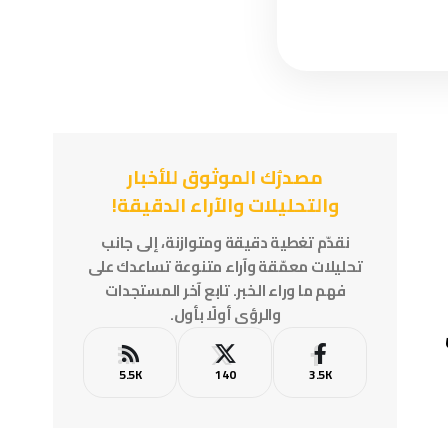
مصدرُك الموثوق للأخبار
والتحليلات والآراء الدقيقة!
نقدّم تغطية دقيقة ومتوازنة، إلى جانب
تحليلات معمّقة وآراء متنوعة تساعدك على
فهم ما وراء الخبر. تابع آخر المستجدات
والرؤى أولًا بأول.
5.5K
140
3.5K