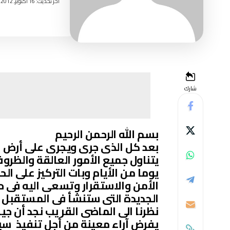
اخر تحديث: 16 أكتوبر, 2012 5:15 صباحًا
شارك
بسم الله الرحمن الرحيم
بعد كل الذى جرى ويجرى على أرض ا
يتناول جميع الأمور العالقة والظروف
يوما من الأيام وبات التركيز على ا
الأمن والاستقرار وتسعى اليه فى 
الجديدة التى ستنشأ فى المستقبل أ
نظرنا الى الماضى القر يب نجد أن جي
يفرض آراء معينة من أجل تنفيذ سيا