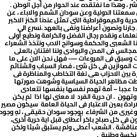
ر ، وهذا ما نفتقده عند الحوار من أجل الوطن .
عن سمعتنا الدولية وعن سودان الشمم والاباء ، عن
ية والديموقراطية التى تمثل عندنا الكنز الاكبر
ارنا ونصون أعراضنا ونفى بالعهد .نسرع الى
العلماء ونقدم رجال الفضل والكرامة ونطيع أولى
دبنا الشعبى والحكمة وسوانح الادب ونتخذ الشعراء
مجالس فى المدن والبوادى ولنا افتنان بالعلى
ات وسبق فى المروءات —- فهل نحن الان على ما
ت الموازين فى كل شئ ، فصار السباب والشتائم
يرة بين الاحزاب هى لغة التخاطب والمناظرة فى
حطت مظاهر الحياة السياسية وشوهت صورتها
ا عجبا – أمة تهدم نفسها بنفسها تتعادى
هون . ان حرية الفرد لا معنى لها اذا لم يكن
ارادة بعين الاعتبار فى الحياة العامة سيكون مصير
 وغيرى من الشرفاء بوجود سودان حقيقى ، لهٍ وجود
 فى كل صباح باكر أعطنى قبل اية حرية أخرى،
المناقشة . الشعب أعطى ولم يستبق شيئا ولكن
ونكسة وطنية .