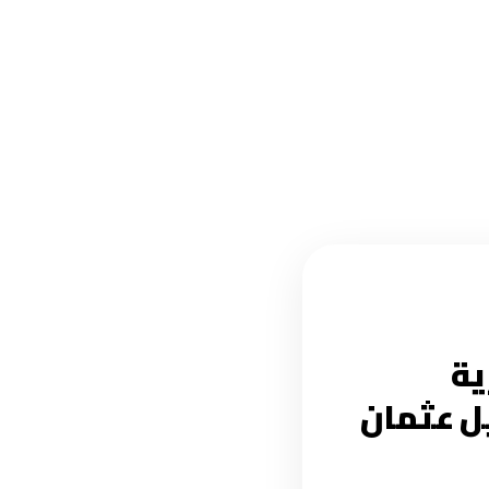
ية
يل عثمان