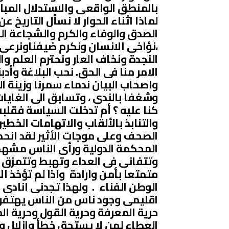
بالمنطق الواقعى والاستدلال المباش
لماذا اثناء الحوار لا نسأل التاريخ 
الصدق والوفاء والكرم والشجاعة الحر
،نؤاخى الانسان ونكرم ضيفناونرعى ج
النجدة ونخاف العار ونحترم العلم و
الامر منا فى الحق. نحب البلاغة وأ
واصحاب البيان ندماء سمرنا وزينة ال
وشغفا بالندى ، وتسابق الى الغاي
كنا عليه ؟ أم تدخلت السياسة فقلب
والتنابذ بالألقاب والاتهامات الخط
الصحف وعلى موجات الأثير لقد ان
المحكمة الدولية ورأى الناس مشهد
وتتفانى فى العداء وتهبط وتتمزق وت
متمتعا بأمن وارادة واذا لم تؤخذ ال
الوطن الفناء . ولهذا تجدنى انادى
اقليمى وجود ناس من الناس يهتفون
حرية المعرفة وحرية القول وحرية 
العطاء لمن لا يستحق خطأ وازلال 