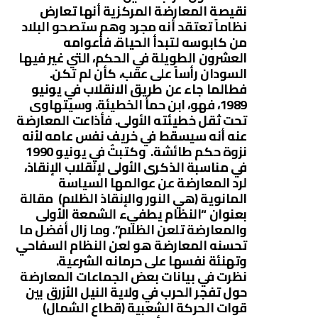
نقيصة المعارضة المركزية أنها تعارض
نظاماً تعتقد أنه مجرد وهم ستصحو البلاد
من كابوسه لتبدأ الحياة. فأعوامه
العشرون الطويلة في الحكم، التي غير فيها
السودان رأساً على عقب، كأن لم تكن.
فطالما جاء عن طريق الانقلاب في يونيو
1989، فهو، ابن حمأ الخطيئة. وسيتهاوى
تحت ثقل خطيئته الأولى. فأذاعت المعارضة
عنه أنه سيسقط في خريف نفس عامه لأنه
نزوة حكم طائشة. وكتبتٌ في يونيو 1990
في مناسبة الذكرى الأولى لإنقلاب الإنقاذ،
لرد المعارضة عن عوالمها السياسة
المانوية (هي النور والإنقاذ الظلام) مقالة
بعنوان “النظام يطفيء الشمعة الأولى
والمعارضة تلعن الظلام”. وما زال أفضل ما
تحسنه المعارضة هو لعن النظام السفاحي
وتهنئة نفسها على حرمانه الشرعية.
نظرت في بيانات بعض الجماعات المعارضة
حول تفجر الحرب في ولاية النيل الأزرق بين
قوات الحركة الشعبية (قطاع الشمال)