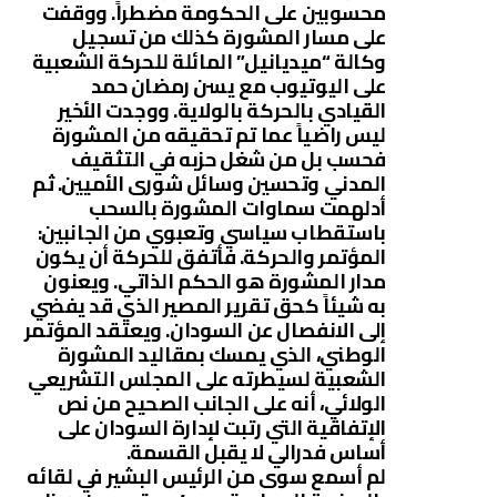
محسوبين على الحكومة مضطراً. ووقفت
على مسار المشورة كذلك من تسجيل
وكالة “ميديانيل” المائلة للحركة الشعبية
على اليوتيوب مع يسن رمضان حمد
القيادي بالحركة بالولاية. ووجدت الأخير
ليس راضياً عما تم تحقيقه من المشورة
فحسب بل من شغل حزبه في التثقيف
المدني وتحسين وسائل شورى الأميين. ثم
أدلهمت سماوات المشورة بالسحب
باستقطاب سياسي وتعبوي من الجانبين:
المؤتمر والحركة. فأتفق للحركة أن يكون
مدار المشورة هو الحكم الذاتي. ويعنون
به شيئاً كحق تقرير المصير الذي قد يفضي
إلى الانفصال عن السودان. ويعتقد المؤتمر
الوطني، الذي يمسك بمقاليد المشورة
الشعبية لسيطرته على المجلس التشريعي
الولائي، أنه على الجانب الصحيح من نص
الإتفاقية التي رتبت لإدارة السودان على
أساس فدرالي لا يقبل القسمة.
لم أسمع سوى من الرئيس البشير في لقائه