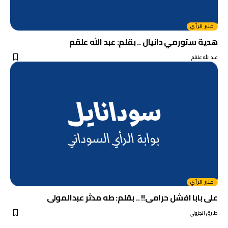
منبر الرأي
هدية ستورمي دانيال .. بقلم: عبد الله علقم
عبد الله علقم
منبر الرأي
على بابا افشل حرامى!! .. بقلم: طه مدثر عبدالمولى
طارق الجزولي