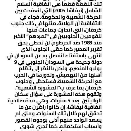
تلك النقطة قطعاً هي اتفاقية السلام
الشامل (نيفاشا 2005) التي انعقدت بين
الحركة الشعبية والحكومة. فجاء في
الاتفاقية أن الولاية، مثلها في ذلك جنوب
كردفان، التي انحازت جماعات منها
للقوميين الجنوبيين في “تمردهم” الأخير
منذ 1983 ضد الخرطوم، لن تحظى بحق
تقرير المصير كما حظي الجنوب الذي
انتهى باستفتاء انفصل به عن السودان في
دولة جديدة هي السودان الجنوبي في 9
يوليو المنصرم. ولكن بالنظر إلى تظلم
أهلها من التهميش، ولدورها في الحرب
مع الحركة الشعبية، فستحظى وجنوب
كردفان بما عرف ب”المشورة الشعبية”.
وتقوم هذه المشورة على سؤال سكان
الولايتين بعد 5 سنوات، وهي مدة صلاحية
اتفاقية نيفاشا، إن كانوا راضين عن ما
تحقق لهم خلال تلك السنوات. ومتى لم
يسعد الواحد منهم أدلى بوجوه القصور
وأسباب استكماله. كما تجري شورى