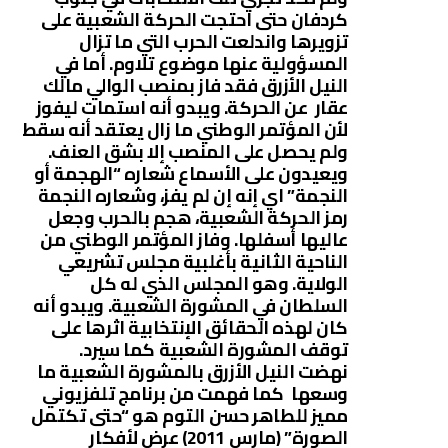
كردفان حتى احتجت الحركة الشعبية على
تزويرها واندلعت الحرب التي ما تزال
المسؤولية عنها موضوع تلاوم. أما في
النيل الأزرق فقد فاز بمنصب الوالي مالك
عقار عن الحركة. ويبدو أنه استمات ليفوز
لأن المؤتمر الوطني ما زال يعتقد أنه سقط
ولم يحصل على المنصب إلا بشق العنف.
ويعيدون على الأسماع شعاره “الهجمة أو
النجمة” اي إنه إن لم يفز، وشعاره النجمة
رمز الحركة الشعبية، هجم بالحرب وجعل
عاليها أسفلها. وفاز المؤتمر الوطني من
الناحية الثانية بأغلبية مجلس تشريعي
الولاية. وهو المجلس الذي له كل
السلطان في المشورة الشعبية. ويبدو أنه
كان لهذه الحقائق الإنتخابية اثرها على
توقف المشورة الشعبية كما سيرد.
نهضت النيل الأزرق بالمشورة الشعبية ما
وسعها كما فهمت من برنامج تلفزيوني
مميز للطاهر حسن التوم هو “حتى تكتمل
الصورة” (مارس 2011) عرض لأفكار