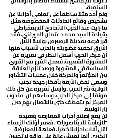
دعوته للجماهير لإسقاط النظام بالوسائل
السلمية.
ولم أجد مثلاً ساطعاً على تعامي أحزابنا عن
تشخيص وقائع الحادثات المخصوصة مثل
ما رايت عند الحزب الاتحادي الديمقراطي
بقيادة السيد محمد عثمان الميرغني. فقد
قرر فرعه بمدينة الرصيرص بولاية النيل
الأزرق تجميد عضويته بالحزب لأسباب منها
أن مركز الحزب أهمل النظر في تقريره عن
المشورة الشعبية. فعمل الفرع مع القوى
السياسة في المشورة ورصد تأزم العلاقة
بين المؤتمر والحركة خلال عمليات التشاور
وسعى لفض الأزمة بأفكار جيدة تجنب
الولاية شر الحرب. وأرسل تقريره عن كل ذلك
موثقاً إلى مركز الحزب. وساءهم أن مندوب
المركز لم يتعطف حتى بالاتصال بهم حين
زار الولاية.
لن يقع إصلاح أحزاب المعارضة بعقيدة
“لازعامة للديناصورات”. فعمر أؤلئك الزعماء
أقل آفات أحزابنا خطراً. فعاهة المعارضة
الكبرى أنها تعيش عالة على واقع لا تحسن