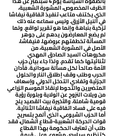
بالصفوة السياسة يوم 4 سبتمبر عن هذا
الظرف المخصوص، المشورة الشعبية،
الذي يكتنف متاعب تنفيذ اتفاقية نيفاشا
في النيل الأزرق. وليس سماعه عنه ذلك
تزكية بنباهة وإنما هو تقرير لواقع. ولما
لم يضع المعارضون يدهم على جوهر
المسألة تخطفتهم عروضها. فنيفاشا،
الأصل في المشورة الشعبية، من
مكروهات السيد الصادق المهدي
لثنائيتها كما تقدم. ولذا جاء بيان حزب
الأمة صالحاً لكل مسألة سودانية. فأدان
الحرب وطلب وقف إطلاق النار والحلول
الجزئية وتفادي التدخل الدولي وإسعاف
المتضررين والتحوط لإنقاذ الموسم الزراعي
من ويلات النزوح عن الولاية وبلورة رؤية
قومية شاملة. والأخيرة بيت القصيد يلح
فيه على فساد اتفاقية نيفاشا الثنائية.
أما الحزب الشيوعي، الذي ألمح بتسريح
قوات الحركة الشعبية-قطاع الشمال، فقد
طلب أن تعترف الحكومة بهذا القطاع
كتنظيم سياسي مشروع. وعلى قيمة