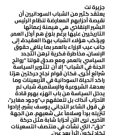
جزيرة نت
يعتقد كثير من الشباب السودانيين أن
نقيصة أحزابهم المعارضة لنظام الرئيس
البشير الإنقاذي هي هيمنة زعمائها
التاريخيين عليها برغم بلوغ هم أرذل العمر.
ويرتكب هؤلاء الشباب بهذا العقيدة، إلى
جانب عيب الإزراء بالعمر بما ينافي حقوق
الإنسان، مخاطرة فكرية ترهن التجدد
السياسي بالعمر. ومع صدق قولنا “روائح
الجنة في الشباب” إلا أن لتثوير السياسة
شرائع أخرى. فكان قوام نجاح حركتين هزتا
راكد الحياة السودانية في الأربعينات وما
بعدها، الشيوعية والإسلامية، شباب لم
يدخل السياسة من باب الهزء بهرم قادة
الأحزاب آنذاك بل لتعلقهم ب”وجود مغاير”،
في قول الشاعر التجاني يوسف بشير، إرادوا
تنزيله برداً وسلاماً على شعبهم. من الجهة
الأخرى نرى الآن أحزابا شابة مثل حركة
“حق”، التي نشأت في منتصف التسعينات
تكاد تكون اثراً بعد عين.