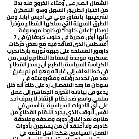
الشمال الصبر على وعثاء الخروج منه بدلاً
من اختيار الطريق السهل وهو التمكين
لشرعيتها باتفاق دولي في أديس أبابا. ومن
الطرق السهلة التي سلكها القطاع مؤخراً
إصدار “إعلان كاودا” (وكاودا موصوفة
بأنها أرض محررة في جنوب كردفان) في 7
أغسطس الذي تعاقد فيه مع بعض حركات
دارفور المسلحة على جبهة ثورية بأركانحرب
عسكرية موحدة لإسقاط النظام.وليس من
الكياسة السياسة بالطبع أن يسدر القطاع
في خط العنف إلى غاياته وهو لم لم يفرغ
بعد من تجديد رؤيته ومشروعيته في
سودان ما بعد الانفصال. زد على ذلك أنه ظل
يدعو في بياناته الأخيرة الجماهير إلى عمل
سلمي واسع ضد نظام الإنقاذ لا يعرف أحد
على أي الأدوات السياسية يتأسس في
نفس الوقت الذي يجرد النظام القطاع من
منابره بعد إغلاق دوره وصحفه وملاحقة
كادره. ولا أعتقد أن من يستهين بأدوات
العمل السياسي هكذا أهل للثقة في