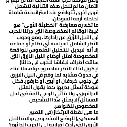
الأمان ما لم تنحل هذه الثنائية لتشمل
قوى أخرى تتواضع عند استراتيجية شاملة
لحلحلة أزمة السودان.
ما تخسره معارضة “الخطيئة الأولى” هو
غيبة الوقائع المخصوصة التي جرتنا للحرب
في النيل الأزرق عن رادارها. ومع وجوب
النظر الشامل لسياسة أي نظام أو جماعة
إلا أنه لابديل للتحليل الملموس للواقعة
المخصوصة (مثل أوضاع النيل الأزرق التي
ساقت أطراف نيفاشا للحرب في حالنا)
ليكون لذلك النظر نفاذه وجدواه. فلا غناء
في حدوث مشابه لما وقع في النيل الازرق
في جنوب كردفان او أبيي أو دارفور. فكل
شوكة تٌستَل بدربها كما يقول المثل
الدرافوري. ولا يتأتي الوعي المفضي لحل
المسائل إلا بمثل هذا التشخيص
المخصوص للظواهر.
ما هي نقطة الارتكاز (في التعبير
العسكري) للوضع المخصوص بولاية النيل
الأزرق الذي أدت إفرازته إلى الحرب الدائرة؟