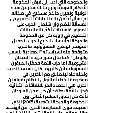
والحكومة التي أدت إلى فرض الحكومة
الأحكام العرفية ونزع مالك عقار عن سدة
الولاية وتعيين حاكم عسكري في مكانه.
لم تسأل أياً من تلك البيانات التحقيق في
المسألة لتضع وزر اشتعال الحرب على
الموزور. فاستبقت أكثر تلك البيانات
التحقيق في راوية كل من الحكومة
والحركة لملابسات اندلاع الحرب بتحميل
المؤتمر الوطني المسؤولية. فالحرب
متوقعة منه لسياساته “المعادية للشعب
والوطن” كما قال محرر جريدة الميدان
الشيوعية. أما حزب الأمة فحمَّل الطرفين
المسؤولية لأن كليهما كان يستعد للحرب.
ولكنه عاد ليتطابق مع الآخرين في
موضوعة الخطيئة الأولى للنظام بقوله إن
الحرب هي الحصاد المر للاتفاقات الثنائية.
فحزب الأمة يعتقد أن كل محن السودان
تأتت من إتفاق السلام الثنائي بين
الحكومة والحركة الشعبية (2005) الذي
استبعد قوى المعارضة الأخرى من أروقته.
وظل موقف حزب الأمة الثابت أننا لن نبلغ بر