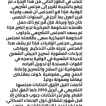
للنخب في الطور الثاني من هذا الإجراء. ثم
يٌرفع بالنتيجة تقرير إلى مجلس تشريعي
الولاية. فإذا قرر المجلس أن شعب ولايته
قرير العين بما أنجز في السنوات الخمس
كان خيراً وبركة. فإن قرر غير ذلك حمل
ظلامته للحكومة المركزية لجبر الضرر. فإذا
لم يسعد المجلس التشريعي بتجاوب
الحكومة المركزية سعى بظلامته لمجلس
يسمى مجلس الولايات. فإذا لم يشف هذا
المجلس غليله طلب التحكيم. ويواكب
إجراءات المشورة تسريح الجيش الشعبي
للحركة الشعبية في الولاية بدمجه في
القوات المسلحة أو تحويل أفراده
لمفوضية نزع السلاح والتسريح وإعادة
الدمج. وهي مفوضية كونت بمقتضى
نيفاشا وممولة دولياً.
أكملت النيل الأزرق انتخابات مجلسها
التشريعي في أبريل 2010 كما اتفق لكل
القطر. ولم تجر انتخابات جنوب كردفان إلا
قبل شهور للشقاق حول الإحصاء السكاني.
ولم تكد تجري تلك الانتخابات في جنوب