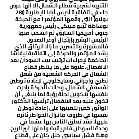
التنبيه لشرعية قطاع الشمال إلا انها عَرَض
جاء في اتفاقية أديس أبابا الإطارية ((28
يونيو) التي وقعها المؤتمر ا مع الحركة
بوساطة ثيبو مبيكي، رئيس جمهورية
جنوب أفريقيا السابق، ثم انسحب منها
الرئيس البشير بإرتجال أوغر الصدور.
فالمشورة والتسريح ما زالا الوثاق الذي
يشد المؤتمر والحركة إلى اتفاقية نيفاشا
الحاكمة لإجراءات ترتيب بيت السودان بعد
الانفصال. علاوة على ما ينتظر قطاع
الشمال في الحركة الشعبية من شغل
نظري وإجرائي وسايكلوجي لإعادة توطين
نفسه في الشمال. وكانت الحركة بادرت
بنفسها بتكوين لجنة رؤية لما ينبغي أن
تكون عليه بعد الانفصال ترئسها الدكتور
الواثق كمير لتعينها على إعادة توطين
نفسها في ظروف ما تزال الخواطر ثائرة
عليها. فقد تعلق الناس بها عشماً في
وحدة السودان فلم يقبضوا منها غير الريح.
وهذا فشل سياسي جلل كان على قطاع