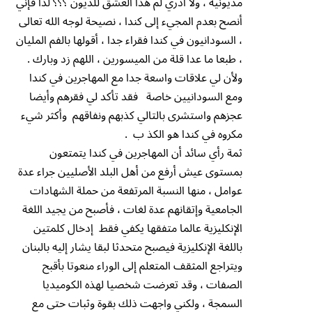
مديونية ، ولا أدري لم هذا العشق للديون ؟؟؟ لذا فإني
أنصح بعدم المجيء إلى كندا ، نصيحة لوجه الله تعالى
، السودانيون في كندا فقراء جدا ، أقولها بالفم المليان
، طبعا ما عدا قلة من الميسورين ، اللهم زد وبارك .
ولأن لي علاقات واسعة جدا مع المهاجرين في كندا
ومع السودانيين خاصة فقد تأكد لي فقرهم وأيضا
عجزهم واستشرى بالتالي كذبهم ونفاقهم وأكثر شيء
مكروه في كندا هو الكذ ب .
ثمة رأي سائد أن المهاجرين في كندا يتمتعون
بمستوى عيش أرفع من أهل البلد الأصليين جراء عدة
عوامل ، منها النسبة المرتفعة من حملة الشهادات
الجامعية وإتقانهم عدة لغات ، فأصبح من يجيد اللغة
الإنكليزية عالما متفقها يكفي فقط إدخال كلمتين
باللغة الإنكليزية فيصبح متحدثا لبقا يشار إليه بالبنان
ويتراجع المثقف المتعلم إلى الوراء منعوتا بأقبح
الصفات ، وقد تعرضت شخصيا لهذه الكوميديا
السمجة ، ولكني واجهت ذلك بقوة وثبات حتى مع