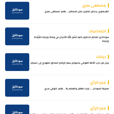
مصطفى سري
القرضاوي يدحض فتاوى اهل السلطان .. بقلم: مصطفى سري
اجتماعيات
سودانايل تشاطر الدكتور حَامِد فَضْل اَللَّه الأحزان في وفاة زوجته السَّيِّدة
بِرْجيته
بيانات
بيان من حزب الأمة القومي بخصوص سفر الإمام الصادق المهدي إلى اسبانيا
منبر الرأي
مصيبة السودان ….غياب العقل والعنصرية .. بقلم: شوقي بدري
منبر الرأي