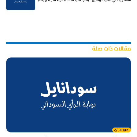
المصدريات في النصيحة والدين .. بقلم: سعيد محمد عدنان – لندن – بريطانيا
مقالات ذات صلة
منبر الرأي