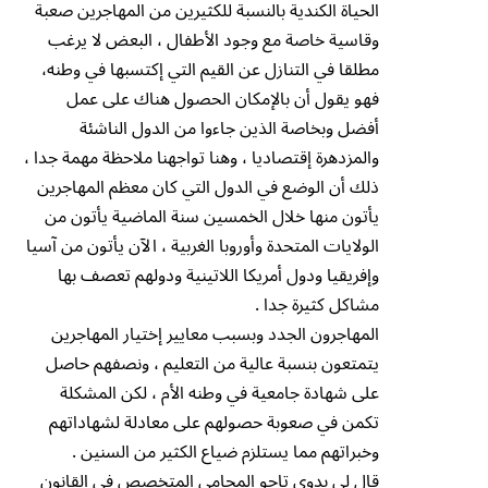
الحياة الكندية بالنسبة للكثيرين من المهاجرين صعبة
وقاسية خاصة مع وجود الأطفال ، البعض لا يرغب
مطلقا في التنازل عن القيم التي إكتسبها في وطنه،
فهو يقول أن بالإمكان الحصول هناك على عمل
أفضل وبخاصة الذين جاءوا من الدول الناشئة
والمزدهرة إقتصاديا ، وهنا تواجهنا ملاحظة مهمة جدا ،
ذلك أن الوضع في الدول التي كان معظم المهاجرين
يأتون منها خلال الخمسين سنة الماضية يأتون من
الولايات المتحدة وأوروبا الغربية ، الآن يأتون من آسيا
وإفريقيا ودول أمريكا اللاتينية ودولهم تعصف بها
مشاكل كثيرة جدا .
المهاجرون الجدد وبسبب معايير إختيار المهاجرين
يتمتعون بنسبة عالية من التعليم ، ونصفهم حاصل
على شهادة جامعية في وطنه الأم ، لكن المشكلة
تكمن في صعوبة حصولهم على معادلة لشهاداتهم
وخبراتهم مما يستلزم ضياع الكثير من السنين .
قال لي بدوي تاجو المحامي المتخصص في القانون