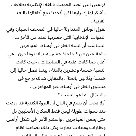
كريمتي التي تجيد الحديث باللغة الإنكليزية بطلاقة ،
وأشكر لها إصرارها لكي أتحدث مع أطفالها باللغة
العربية .
تقول الوثائق المتداولة حاليا في الصحف السيارة وفي
الندوات الإنتخابية التي حضرتها لعدد من الأحزاب
السياسية أن نسبة الفقر في أوساط المهاجرين
والمقيمين في كندا منذ خمس سنوات وما دون ، هي
أعلى مما كانت عليه في الثمانينات ، حيث كانت
النسبة خمسة وعشرين بالمئة ، بينما تصل حاليا إلى
خمسة وثلاثين بالمئة ، بالمقابل هناك تراجع في
مستوى الفقر في أوساط غير المهاجرين .
والسؤال : ما هو السبب ؟
أولا يجب أن نضع في البال أن الثروة الكندية قد وزعت
منذ سنوات طويلة ليس فقط السكان الأصليين بل
حتى بعض المهاجرين ، واستقر الأمر في شكل أراضي
وعقارات ومحلات تجارية وكل ذلك يصاحبه نظام
كومبيوتري دقيق جدا ، تخزن فيه كل البيانات