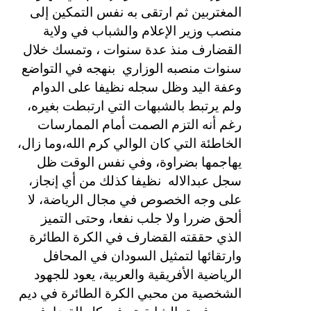
المغتربين ثم ارتقى به نفس التمكين إلى
منصب وزير الإعلام والشباب في ولاية
القضارف منذ عدة سنوات ، وتمسك خلال
سنوات منصبه الوزاري
بنهجه في التواضع
وعفة اليد وظل سجله نظيفا على الدوام
ولم يرتبط بالشبهات التي ارتبطت بغيره،
رغم أنه التزم الصمت أمام الممارسات
الخاطئة التي كان الوالي كرم الله،وما زال،
يهاجمها بضراوة، وفي نفس الوقت ظل
سجل عبدالاله
نظيفا كذلك من أي إنجاز،
على وجه الخصوص في مجال الرياضة، لا
ألحق ضررا ولا جلب نفعا، وحتى التميز
الذي حققته القضارف في الكرة الطائرة
وارتقائها لتمثيل السودان في المحافل
الرياضية الأفريقية والعربية، يعود للجهود
الشخصية من محبي الكرة الطائرة في ديم