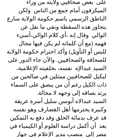
على
بعض صحافيي ولايته من وراء
الميكرفون أمام جمع من الناس
ولكن
الناطق الرسمي باسم حكومة الولاية سارع
بتجاوز هذه السقطة ونفي ما نقل عن
الوالي
وقال إنه ،أي كلام الوالي،أسيء
فهمه (مع أن كلماته لم يكن فيها مجال
للبس أو التأويل) وأكد احترام حكومة الولاية
للصحافة والصحافيين. والآن جاء الدور على
السيد عبدالإه
نفسه، بخلفيته الإعلامية،
ليكيل للصحافيين ممثلين في صالحين من
ذات الكيل رغم أن من يبصق على السماء
يرتد بصاقه إلى وجهه لا محالة.
السيد عبدالاه أبوسن سليل أسرة عريقة
وكبيرة يحترمها أهل القضارف وهو نفسه
قد عرف بدماثة الخلق وقد دفع به التمكين
بعد
أن أكمل دراسة العلوم أو الكيمياء في
مصر إلى
منصب مدير الإعلام في جهاز