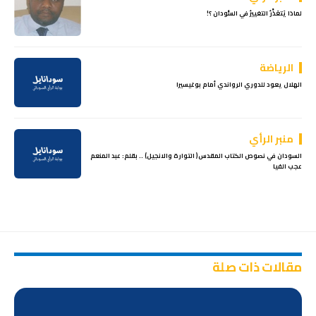
لماذا يَتعَذَّرُ التغييرُ في السُّودان ؟!
الرياضة
الهلال يعود للدوري الرواندي أمام بوغيسيرا
منبر الرأي
السودان في نصوص الكتاب المقدس( التوارة والانجيل) .. بقلم: عبد المنعم
عجب الفيا
مقالات ذات صلة