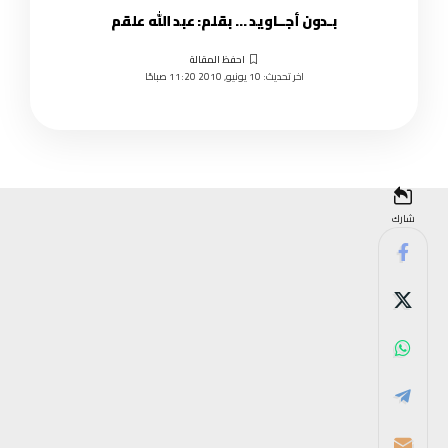
بـدون أجــاويد … بقلم: عبد الله علقم
اخر تحديث: 10 يونيو, 2010 11:20 صباحًا
شارك