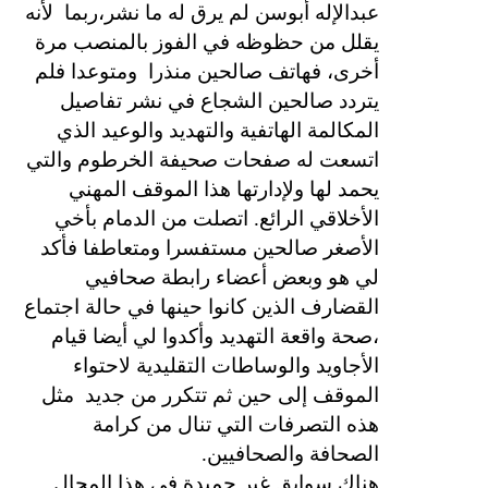
عبدالإله أبوسن لم يرق له ما نشر،ربما
لأنه
يقلل من حظوظه في الفوز بالمنصب مرة
أخرى، فهاتف صالحين منذرا
ومتوعدا فلم
يتردد صالحين الشجاع في نشر تفاصيل
المكالمة الهاتفية والتهديد والوعيد الذي
اتسعت له صفحات صحيفة الخرطوم والتي
يحمد لها ولإدارتها هذا الموقف المهني
الأخلاقي الرائع. اتصلت من الدمام بأخي
الأصغر صالحين مستفسرا ومتعاطفا فأكد
لي هو وبعض أعضاء رابطة صحافيي
القضارف الذين كانوا حينها في حالة اجتماع
،صحة واقعة التهديد وأكدوا لي أيضا قيام
الأجاويد والوساطات التقليدية لاحتواء
الموقف إلى حين ثم تتكرر من جديد
مثل
هذه التصرفات التي تنال من كرامة
الصحافة والصحافيين.
هناك سوابق غير حميدة في هذا المجال.