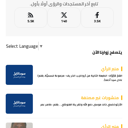
تابع آخر المستجدات والرؤى أولًا بأول.
5.5K
140
3.5K
Select Language
▼
يتصفح زوارنا الآن
منبر الرأي
العَمْ مَبْرُوُك- الطبعة الثانية من (رواكيب الخريف- مجموعة قصصيَّة، بقلم/
عادل سيد أحمد).
منشورات غير مصنفة
الأرثوذكسي خالد موسى دفع الله وتقريظ الغنوشي .. بقلم: طاهر عمر
منبر الرأي