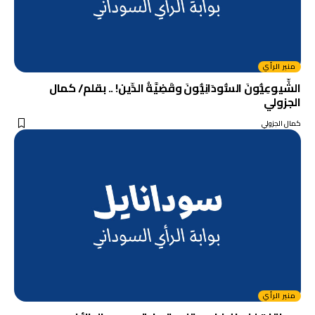
منبر الرأي
الشِّيوعِيُّونَ السُّودَانِيُّونَ وقَضِيَّةُ الدِّين! .. بقلم/ كمال
الجزولي
كمال الجزولي
منبر الرأي