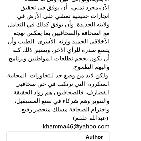
الآن،مجرد تمني،
أن يوفق في تحقيق
انجازات حقيقية تمشي على الأرض في
ولايته الجديدة
وأن يوفق كذلك في التعامل
مع الصحافة والصحافيين بما يعكس نهجه
الأخلاقي الحميد وإرثه
الأسري
الطيب وأن
يتسع صدره للرأي الآخر، ويسبق ذلك كله
أن يكون بحجم تطلعات المواطنين وبرنامج
واليهم الطموح.
ولكن لابد من وضع حد للتجاوزات
المجانية
المتكررة
التي ترتكب في حق صحافيي
القضارف، فالصحافيون هم رواد الحقيقة
والتنوير وهم شركاء في صنع المستقبل،
واحترام الصحافة مسلك متحضر رفيع.
(عبدالله علقم)
khamma46@yahoo.com
Author