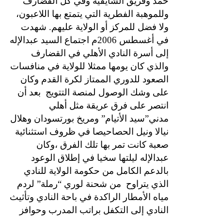
حمد وفريق الشايقية وفي كل القضارف
وللموهبة الفطرية التي يتمتع بها اللاعبون،
ولا فضل للمركز أو الولاية عليهم. شهدت
في أغسطس 2006م اجتماع السيد عبدالإله
إلى أسرة النادي الأهلي في القضارف
والذي كان يومها ممثلا للولاية في منافسات
الصعود للدوري الممتاز لكرة القدم وكان
على وشك الوصول لمنصة التتويج
بعد أن
انتصر على فرق عريقة مثل أهلي
مدني”سيد الأتيام” ومريخ بورتسودان وهلال
نيالا ونيل الحصاحيصا في ظروف استثنائية
صعبة كانت تمر بها تلك الفرق ،وكان
عبدالإله ليلتها سخيا في إطلاق الوعود
بالدعم الكامل من حكومة الولاية للنادي
الذي يتراوح
من شحنة لوري “رملة” لردم
مياه الأمطار الراكدة في باحة النادي وتأثيث
النادي إلى التكفل براتب المدرب وحوافز