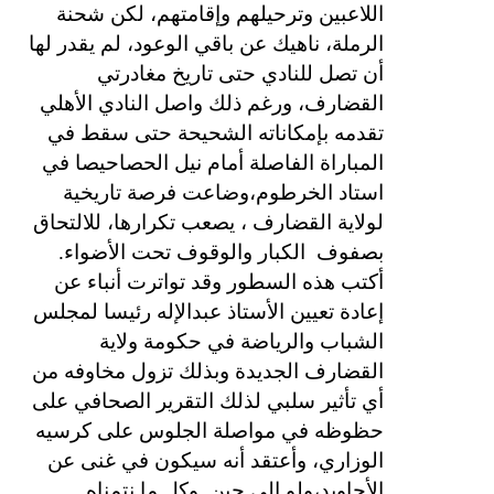
اللاعبين وترحيلهم وإقامتهم، لكن شحنة
الرملة، ناهيك عن باقي الوعود، لم يقدر لها
أن تصل للنادي حتى تاريخ مغادرتي
القضارف، ورغم ذلك واصل النادي الأهلي
تقدمه بإمكاناته الشحيحة حتى سقط في
المباراة الفاصلة أمام نيل الحصاحيصا في
استاد الخرطوم،وضاعت فرصة تاريخية
لولاية القضارف ، يصعب تكرارها، للالتحاق
بصفوف
الكبار والوقوف تحت الأضواء.
أكتب هذه السطور وقد تواترت أنباء عن
إعادة تعيين الأستاذ عبدالإله رئيسا لمجلس
الشباب والرياضة في حكومة ولاية
القضارف الجديدة وبذلك تزول مخاوفه من
أي تأثير سلبي لذلك التقرير الصحافي على
حظوظه في مواصلة الجلوس على كرسيه
الوزاري، وأعتقد أنه سيكون في غنى عن
الأجاويد،ولو إلى حين. وكل ما نتمناه