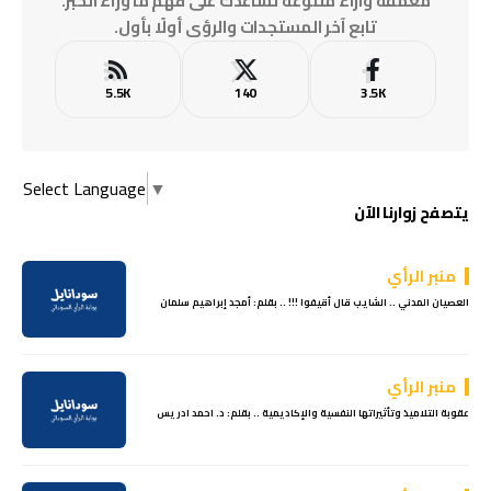
معمّقة وآراء متنوعة تساعدك على فهم ما وراء الخبر.
تابع آخر المستجدات والرؤى أولًا بأول.
5.5K
140
3.5K
Select Language
▼
يتصفح زوارنا الآن
منبر الرأي
العصيان المدني .. الشايب قال أقيفوا !!! .. بقلم: أمجد إبراهيم سلمان
منبر الرأي
عقوبة التلاميذ وتأثيراتها النفسية والإكاديمية .. بقلم: د. احمد ادريس