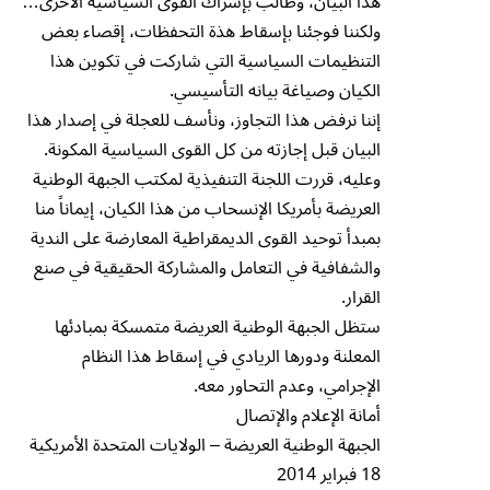
هذا البيان، وطالب بإشراك القوى السياسية الأخرى…
ولكننا فوجئنا بإسقاط هذة التحفظات، إقصاء بعض
التنظيمات السياسية التي شاركت في تكوين هذا
الكيان وصياغة بيانه التأسيسي.
إننا نرفض هذا التجاوز، ونأسف للعجلة في إصدار هذا
البيان قبل إجازته من كل القوى السياسية المكونة.
وعليه، قررت اللجنة التنفيذية لمكتب الجبهة الوطنية
العريضة بأمريكا الإنسحاب من هذا الكيان، إيماناً منا
بمبدأ توحيد القوى الديمقراطية المعارضة على الندية
والشفافية في التعامل والمشاركة الحقيقية في صنع
القرار.
ستظل الجبهة الوطنية العريضة متمسكة بمبادئها
المعلنة ودورها الريادي في إسقاط هذا النظام
الإجرامي، وعدم التحاور معه.
أمانة الإعلام والإتصال
الجبهة الوطنية العريضة – الولايات المتحدة الأمريكية
18 فبراير 2014