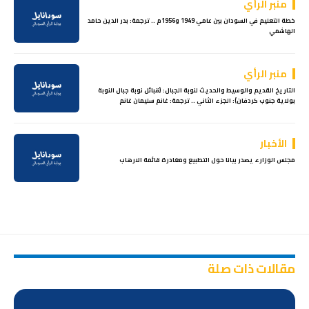
منبر الرأي
خطة التعليم في السودان بين عامي 1949 و1956م .. ترجمة: بدر الدين حامد
الهاشمي
منبر الرأي
التاريخ القديم والوسيط والحديث لنوبة الجبال: (قبائل نوبة جبال النوبة
بولاية جنوب كردفان): الجزء الثاني .. ترجمة: غانم سليمان غانم
الأخبار
مجلس الوزارء يصدر بيانا حول التطبيع ومغادرة قائمة الارهاب
مقالات ذات صلة