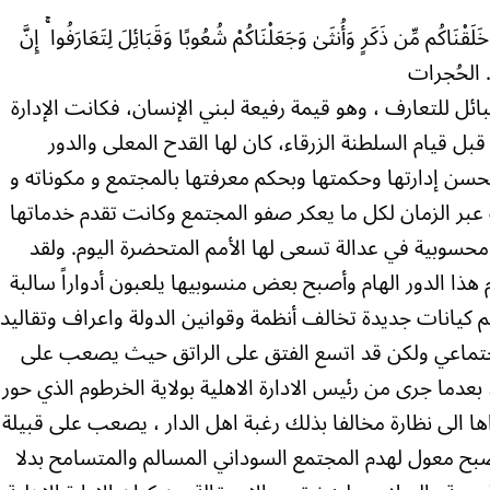
َاكُم مِّن ذَكَرٍ وَأُنثَىٰ وَجَعَلْنَاكُمْ شُعُوبًا وَقَبَائِلَ لِتَعَارَفُوا ۚ إِنَّ
ِيرٌ)). الحُجرات
قبائل للتعارف ، وهو قيمة رفيعة لبني الإنسان، فكانت الإدارة
بل قيام السلطنة الزرقاء، كان لها القدح المعلى والدور
حسن إدارتها وحكمتها وبحكم معرفتها بالمجتمع و مكوناته و
بر الزمان لكل ما يعكر صفو المجتمع وكانت تقدم خدماتها
محسوبية في عدالة تسعى لها الأمم المتحضرة اليوم. ولقد
وم هذا الدور الهام وأصبح بعض منسوبيها يلعبون أدواراً سالبة
انات جديدة تخالف أنظمة وقوانين الدولة واعراف وتقاليد
الإجتماعي ولكن قد اتسع الفتق على الراتق حيث يصعب على
، بعدما جرى من رئيس الادارة الاهلية بولاية الخرطوم الذي حور
ا الى نظارة مخالفا بذلك رغبة اهل الدار ، يصعب على قبيلة
صبح معول لهدم المجتمع السوداني المسالم والمتسامح بدلا