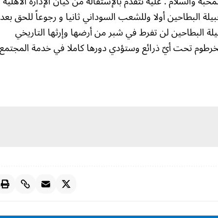
محبة والسلام . عليه نتقدم بالإستقالة من كيان الإدارة الاهلية
قبيلة البطاحين أولا وللشعب السوداني ثانيا و رجوعاً للحق بعد
يلة البطاحين لن تفرط في شبر من أرضها وإرثها التاريخي
لخرطوم تحت أيّ ذرائع وستؤدي دورها كاملا في خدمة المجتمع