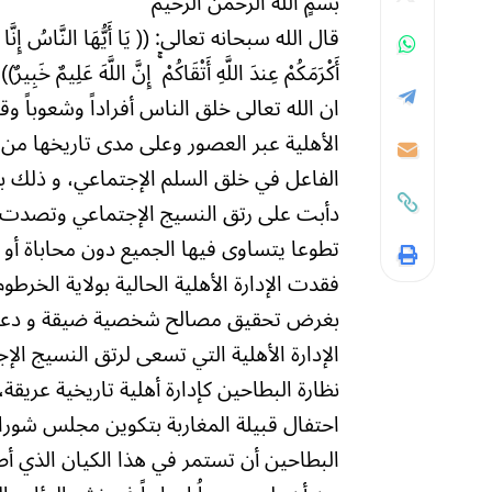
بسمٍ الله الرحمن الرحيم
قال الله سبحانه تعالى: (( يَا أَيُّهَا النَّاسُ إِنَّا خَلَقْن
أَكْرَمَكُمْ عِندَ اللَّهِ أَتْقَاكُمْ ۚ إِنَّ اللَّهَ عَلِيمٌ خَب
ان الله تعالى خلق الناس أفراداً وشعوباً و
الأهلية عبر العصور وعلى مدى تاريخها من ق
الفاعل في خلق السلم الإجتماعي، و ذلك ب
دأبت على رتق النسيج الإجتماعي وتصدت ع
تطوعا يتساوى فيها الجميع دون محاباة أو 
فقدت الإدارة الأهلية الحالية بولاية الخرط
بغرض تحقيق مصالح شخصية ضيقة و دعم كي
الإدارة الأهلية التي تسعى لرتق النسيج 
نظارة البطاحين كإدارة أهلية تاريخية عريقة
احتفال قبيلة المغاربة بتكوين مجلس شوراه
البطاحين أن تستمر في هذا الكيان الذي أ