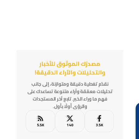
مصدرُك الموثوق للأخبار
والتحليلات والآراء الدقيقة!
نقدّم تغطية دقيقة ومتوازنة، إلى جانب
تحليلات معمّقة وآراء متنوعة تساعدك على
فهم ما وراء الخبر. تابع آخر المستجدات
والرؤى أولًا بأول.
5.5K
140
3.5K