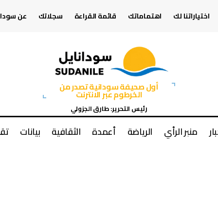
اختياراتنا لك
اهتماماتك
قائمة القراءة
سجلاتك
عن سودان
أول صحيفة سودانية تصدر من
الخرطوم عبر الانترنت
رئيس التحرير: طارق الجزولي
بار
منبر الرأي
الرياضة
أعمدة
الثقافية
بيانات
تقا