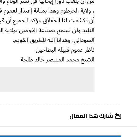
من أن يلعب دوراُ إيجابياً في نشر الوئام وال
، ولاية الخرطوم وهذا بمثابة إعتذار لعموم 
أن تكشفت لنا الحقائق .نؤكد للجميع أن قب
التليد ولن تسمح بصناعة الفوضى بولاية ا
السوداني. وهدانا الله للطريق القويم.
ناظر عموم قبيلة البطاحين
الشيخ محمد المنتصر خالد طلحة
شارك هذا المقال