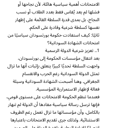
الامتحانات أهمية سياسية هائلة، لأن نجاحها أو
فشلها لم يعد يُقاس فقط بعدد الطلاب أو نسب
النجاح، بل بمدى قدرة السلطة القائمة على إظهار
نفسها كسلطة شرعية وقادرة على الحكم.
ثانيًا: كيف استفادت حكومة بورتسودان سياسيًا من
امتحانات الشهادة السودانية؟
1.. تعزيز شرعية الدولة الرسمية
بعد انتقال مؤسسات الحكومة إلى بورتسودان،
واجهت السلطة تحديًا كبيرًا يتعلق بإثبات أنها ما تزال
تمثل الدولة السودانية رغم الحرب والانقسام
الجغرافي. وهنا أصبحت الشهادة السودانية وسيلة
فعالة لإظهار الاستمرارية المؤسسية.
فعندما تنظم الحكومة الامتحانات على مستوى قومي،
فإنها ترسل رسالة سياسية مفادها أن الدولة لم تنهار
بالكامل، وأن مؤسساتها ما تزال تعمل رغم الظروف
الاستثنائية. ولذلك جرى تقديم الامتحانات باعتبارها
انتصارًا للإرادة الوطنية ولقدرة الدولة على الصمود.