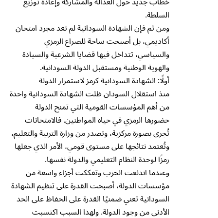
خطاب جديد حول العدالة والمشاركة وإعادة توزيع
السلطة.
ومن ثم فإن الشهادة السودانية لم تعد مجرد امتحان
أكاديمي، بل أصبحت ساحة للصراع الرمزي
والسياسي، تتداخل فيها قضايا الشرعية والسيادة
والهوية الوطنية ومستقبل الدولة السودانية.
أولًا: الشهادة السودانية كرمز لاستمرار الدولة
منذ استقلال السودان ظلت الشهادة السودانية واحدة
من أهم المؤسسات القومية التي تمنح الدولة
حضورها الرمزي في حياة المواطنين. فالامتحانات
تُجرى بصورة مركزية، وتصدر من وزارة التربية والتعليم،
وتُعتمد نتائجها على مستوى قومي، الأمر الذي جعلها
رمزًا لوحدة النظام التعليمي والدولة نفسها.
وعندما اندلعت الحرب وتفككت أجزاء واسعة من
مؤسسات الدولة، أصبحت القدرة على تنظيم الشهادة
السودانية تعني ضمنيًا القدرة على الحفاظ على الحد
الأدنى من وجود الدولة. ولهذا السبب اكتسبت