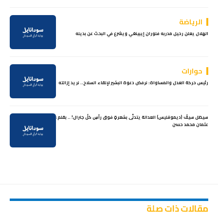
الرياضة
الهلال يعلن رحيل مدربه فلوران إيبينغي ويشرع في البحث عن بديله
حوارات
رئيس حركة العدل والمساواة: نرفض دعوة البشير لإلقاء السلاح.. نريد إزالته
سيظل سيفُ (ديموقليس) العدالة يتدلَّى بشعرةٍ فوق رأسِ كلِّ جنرال! .. بقلم:
عثمان محمد حسن
مقالات ذات صلة