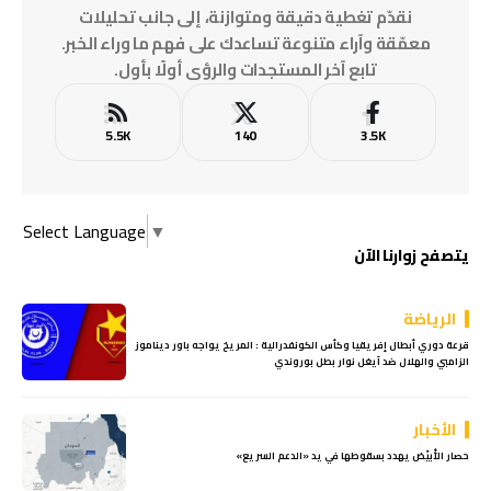
نقدّم تغطية دقيقة ومتوازنة، إلى جانب تحليلات
معمّقة وآراء متنوعة تساعدك على فهم ما وراء الخبر.
تابع آخر المستجدات والرؤى أولًا بأول.
5.5K
140
3.5K
Select Language
▼
يتصفح زوارنا الآن
الرياضة
قرعة دوري أبطال إفريقيا وكأس الكونفدرالية : المريخ يواجه باور ديناموز
الزامبي والهلال ضد آيغل نوار بطل بوروندي
الأخبار
حصار الأُبيّض يهدد بسقوطها في يد «الدعم السريع»