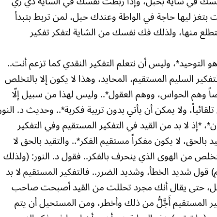
نفسك في شاية بحبل، وإذا ربطت نفسك في الشاية دي زي
نت بتغز ليها حاجة في الواطة وعندك حبل، لمن تربط بتبدأ
بتطلع منها، ولذلك فك نفسك من الشاية لتفكر تفكير
و التوحيد*، وليس أن نتعلم التفكير النقدي كما تزعم أنت..
تفكير السليم المستقيم، المحايد، وهذا لا يكون إلا بالتخلص
وهم الحواس، ووهم العقول*.. وليس لهذا من سبيل إلّا
تلقائياً، ولا يمكن أن يأتي بدون تربية فكرية*.. وحديث د. النور
، *إذ لا بد من القيد في التفكير المستقيم وفي التفكير
يد بالحق، لا يكون مفكراً مستقيم الفكر*.. والتقيد بالحق لا
 والتخلص من الهوى الذي ينحرف بالفكر.. فقول د. النور: (ولذلك
قول شديد الخطأ، وشديد الضرر.. فالتفكير المستقيم لا بد
السهل، حتى يقال أنك مجرد تحللت من القيد أصبحت صاحب
 المستقيم أَجَّلُّ من ذلك وأخطر، ومن المستحيل أن يتم