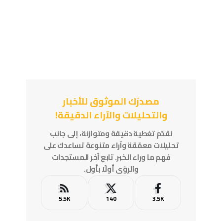
مصدرُك الموثوق للأخبار
والتحليلات والآراء الدقيقة!
نقدّم تغطية دقيقة ومتوازنة، إلى جانب
تحليلات معمّقة وآراء متنوعة تساعدك على
فهم ما وراء الخبر. تابع آخر المستجدات
والرؤى أولًا بأول.
5.5K
140
3.5K