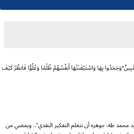
مُّبِينٌ*وَجَحَدُوا بِهَا وَاسْتَيْقَنَتْهَا أَنفُسُهُمْ ظُلْمًا وَعُلُوًّا فَانظُرْ كَيْفَ
حمود محمد طه، جوهره أن نتعلم التفكير النقدي”.. ويمضي من