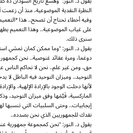
يقول د. النور: “وهسع تاريخ السودان ده كل
النظرة النقدية الموضوعية، منذ أن زعمت 
وفيه أخطاء تحتاج أن تصحح.. هذا *التعميم
على غياب الموضوعية.. وهذا التعميم يظهر 
سنرى ذلك.
يقول د. النور: “وما ممكن كمان تمشي استن
دوغما، ومرة عقائد غنوصية.. نحن كجمهوري
حق، ومن غير علم.. نحن لا نحاكم الناس ع
التوحيد.. وميزان التوحيد فيه الباطل لا ي
لأنها دخلت الوجود بالإرادة الإلهية، والإرادة ا
الماركسية، قَيَّمَها وفق ميزان التوحيد، وذك
إيجابيات.. وحتى السلبيات التي تنسبها ل
نقدك للجمهوريين الذي نحن بصدده..
يقول د. النور: “نحن كمجموعة جمهورية عن