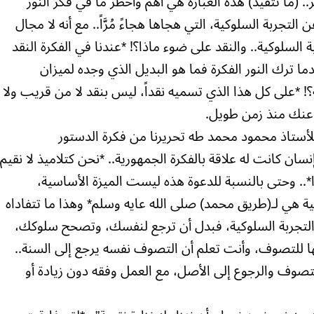
(ما تتقيد) هذه العبارة هي أهم وأخطر ما في فكر النور
جربة السلوكية، التي هجاها هجاءً مُرَّاً.. مع أنه لا مجال
جربة السلوكية.. والنقد على ضوء ماذا؟! *عندنا في الفكرة النقد
ما ترك النور الفكرة فما هو البديل الذي وجده لميزان
؟! *على كل هذا الذي تسميه نقداً، ليس بنقد لا من قريب ولا
ه عنك منذ زمن طويل.
ة للأستاذ محمود محمد طه تحريرنا من فكرة الدستور
ن كانت له علاقة بالفكرة الجمهورية.. *نحن كتلاميذ لا نقيم
*.. وحتى بالنسبة للدعوة هذه ليست الميزة الأساسية،
ة هي لـ(طريق محمد) صلى الله عايه وسلم* وهذا ما تتفاداه
 التجربة السلوكية، فبدل أن ترجع لنفسك، وتصحح سلوكك،
ا للتصوف، وأنت تعلم أن التصوف نفسه يرجع إلى السنة..
صوف والرجوع إلى الأصل، مع العمل وفقه دون زيادة أو