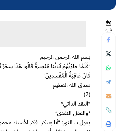
شارك
بسم الله الرحمن الرحيم
“فَلَمَّا جَاءَتْهُمْ آيَاتُنَا مُبْصِرَةً قَالُوا هَذَا سِحْرٌ 
كَانَ عَاقِبَةُ الْمُفْسِدِينَ”
صدق الله العظيم
(2)
*النقد الذاتي*
*والعقل النقدي*
يقول د. النور: “أنا بفتكر، فِكر الأستاذ م