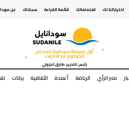
اختياراتنا لك
اهتماماتك
قائمة القراءة
سجلاتك
عن سودان
أول صحيفة سودانية تصدر من
الخرطوم عبر الانترنت
رئيس التحرير: طارق الجزولي
بار
منبر الرأي
الرياضة
أعمدة
الثقافية
بيانات
تقا