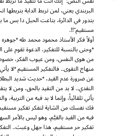
نفس النص: “إنك أنت ما تتقيد ما تربط 
البربندي يعني، لمن تربط الدابة بتربطها ا
بتدور في الدائرة، بتاعت الحبل دا بس ما 
مستقيم”!!.
أولاً فكر الأستاذ محمود محمد طه *جوهره ه
*وحتى بالنسبة للتفكير، الدعوة تقوم على ال
من هوى النفس، ومن عيوب الفكر، خصوصاً 
منهاج التقوى.. فالتفكير المستقيم *لا يأتي 
عن ضرورة عدم القيد، *حديث شديد البطلان*
النقدي.. لا بد من التقيد بالحق، ومن لا يتق
يأتي تلقائياً، وإنما لا بد فيه من التربية،
فك نفسك من الشاية لتفكر تفكير مستقيم) 
فيه من القيد بالقيَّم، وهو ليس بالأمر 
تفكير حر مستقيم، هذا جهل وعبث.. التفكير