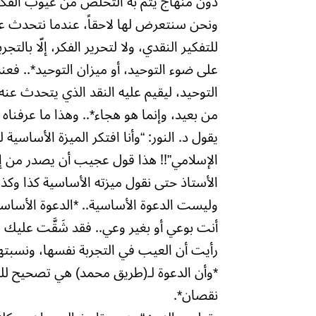
دون منهاج يتم به التخلص من عيوب الفكر.. 
ونحن سنتعرض لها لاحقاً، عندما نتحدث عن الت
للتفكير النقدي، ولا لتحرير الفكر، إلّا بالت
على ضوء التوحيد، أو ميزان التوحيد*.. فعند
التوحيد، ليقيم عليه النقد الذي يتحدث عنه
من بعيد، وإنما هو هجاء*.. وهذا ما عرفنا
يقول د. النور: “وأنا افتكر الميزة الأساسي
الإسلامي”!! هذا قول عجيب أن يصدر من إنسا
الأستاذ حتى نقول ميزته الأساسية كذا وكذا
وليست الدعوة الأساسية.. *الدعوة الأساسي
أنت بوعي أو بغير وعي.. فقد شَقَّت عليك
رأيت أن العيب في التجربة نفسها، ونسبته
*وأن الدعوة لـ(طريق محمد) هي تصحيح للت
نقصان*.