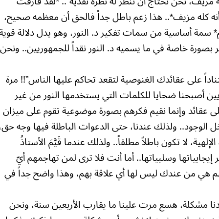
ه مزيف، نحن نحتاج أن ننظر له نظرة نقدية”.. *لقد فارقت
أنه كله مزيف*.. هذا زعم باطل جداً فالحق أن معظمه صحيح،
* سمة أساسية من سمات تفكير د. النور، وهو يدل دلالة قوية
بصورة خاصة في ما يسميه د. النور نقداً للجمهوريين.. ونحن
اداً على عقائدك الغنوصية لتقعد تحاكم عليها الناس”!! مرة
ين أصبحنا ضحايا للكلمات التي يستخدمها النور من غير
لى عقائد وإنما نقيم فكرهم بصورة موضوعية تقوم على ميزان
دخل الوجود.. ولذلك عندنا، حتى الدعوات الباطلة فيها وجه حق،
لإلهية، لا تكون باطلاً مطلقاً.. ولذلك عندما قَيَّمَ الأستاذُ
ر إيجابياتها وسلبياتها.. أما أنت فلا ترى لمن تهاجمهم أيّ
هم هي من عندك ليس لها أي علاقة بهم، وهذا واضح جداً في
دنا مشكلة، هسع مرت علينا ما يقارب الأربعين سنة، ونحن