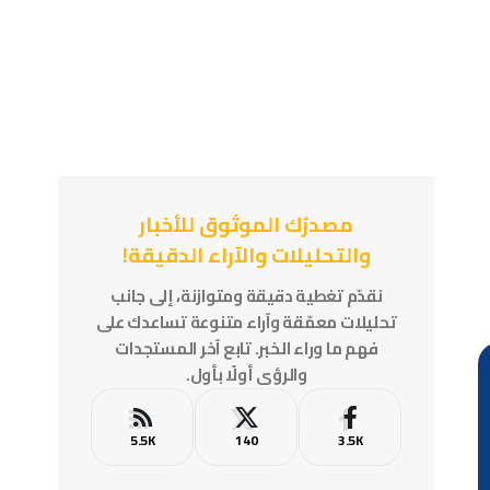
مصدرُك الموثوق للأخبار
والتحليلات والآراء الدقيقة!
نقدّم تغطية دقيقة ومتوازنة، إلى جانب
تحليلات معمّقة وآراء متنوعة تساعدك على
فهم ما وراء الخبر. تابع آخر المستجدات
والرؤى أولًا بأول.
5.5K
140
3.5K