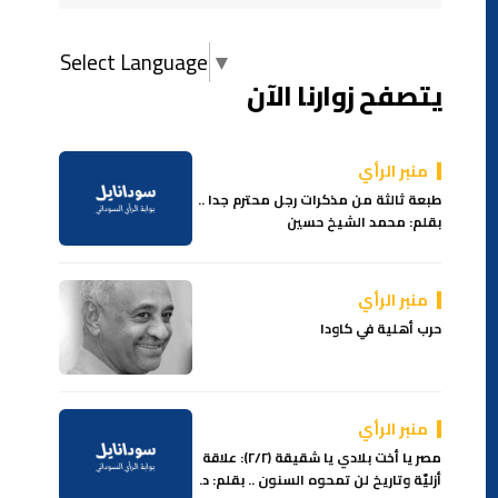
Select Language
▼
يتصفح زوارنا الآن
منبر الرأي
طبعة ثالثة من مذكرات رجل محترم جدا ..
بقلم: محمد الشيخ حسين
منبر الرأي
حرب أهلية في كاودا
منبر الرأي
مصر يا أخت بلادي يا شقيقة (٢/٢): علاقة
أزليّة وتاريخ لن تمحوه السنون .. بقلم: د.