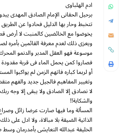
ادم الهلباوى
برحيل الحقانى الإمام الصادق المهدى يبدو
تتخبط وحار بها الدليل فحادوا عن الطريق 
يخوضوا مع الخائضين كالمنبت لا أرض قطع 
ويعزى ذلك لعدم معرفة القائمين بأمره لصغ
موسوعة فهو العقل المدبر والدنمو المحرك
فصاروا كمن يحمل الماء فى قربة مقدودة 
أو لربما كباره فاتهم الزمن لم يواكبوا الم
وتغيير المفاهيم فالجيل جديد والفهم مت
لا نصادق إلا الصادق ولا يبقى إلا وجه ربك 
والشكابة!!
المسألة وما فيها صارت عرضا زائل وصرا
الذاتية الضيقة بلا مبالاة، ولا ادل على
الخليفة عبدالله التعايشى بأمدرمان وس