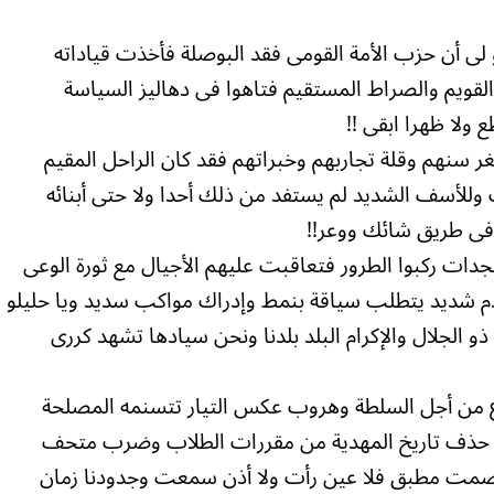
 لى أن حزب الأمة القومى فقد البوصلة فأخذت قياداته
القويم والصراط المستقيم فتاهوا فى دهاليز السياسة
ولا ظهرا ابقى !!
ر سنهم وقلة تجاربهم وخبراتهم فقد كان الراحل المقيم
 وللأسف الشديد لم يستفد من ذلك أحدا ولا حتى أبنائه
فى طريق شائك ووعر!!
ستجدات ركبوا الطرور فتعاقبت عليهم الأجيال مع ثورة الوعى
قدم شديد يتطلب سياقة بنمط وإدراك مواكب سديد ويا حليلو
ذو الجلال والإكرام البلد بلدنا ونحن سيادها تشهد كررى
ع من أجل السلطة وهروب عكس التيار تتسنمه المصلحة
 ذلك حذف تاريخ المهدية من مقررات الطلاب وضرب متحف
ط صمت مطبق فلا عين رأت ولا أذن سمعت وجدودنا زمان