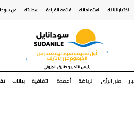
اختياراتنا لك
اهتماماتك
قائمة القراءة
سجلاتك
عن سودان
أول صحيفة سودانية تصدر من
الخرطوم عبر الانترنت
رئيس التحرير: طارق الجزولي
بار
منبر الرأي
الرياضة
أعمدة
الثقافية
بيانات
تقا