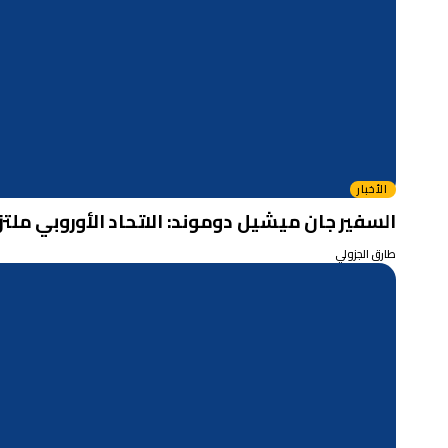
الأخبار
السفير جان ميشيل دوموند: الاتحاد الأوروبي ملتز
طارق الجزولي