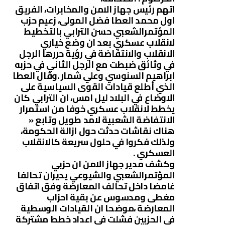
اتهم رئيس جهاز الامن والمخابرات، الفريق
اول محمد العطا فضل المولى، زعيم حزب
المؤتمرالشعبي حسن الترابي بالتخطيط
لانقلاب عسكري بعد ان وضع خياري
الانقلاب والانتفاضة في رؤية حررها الرجل
في وثائق ضبطت مع الرجل الثاني في حزبه
ابراهيم السنوسي وعلي شمار .وقال العطا
الذي أطلع قيادات القوى السياسية على
الاوضاع في البلاد ليل امس، ان الترابي كان
يخطط لانقلاب عسكري خوفا من استمرار
الانتفاضة الشعبية لامد طويل وتابع «
هناك نقاشات حدثت حول ازالة الحكومة،
ولذلك فكروا في حلول سريعة كالانقلاب
العسكري .
وكشف مدير جهاز الامن ان حزبي
المؤتمرالشعبي والشيوعي يديران تحالفا
غامضا داخل تحالف المعارضة وفق اتفاق
مغطى ومدسوس عن بقية احزاب
المعارضة ،موضحا ان القيادات الوسطية
في الحزبين فشلت في اعداد خطط مشتركة