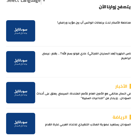
Select Language
▼
يتصفح زوارنا الآن
محاكمة الأفكار تحت برلمانات الواتس أب بين مؤيد ورافض!
ناس الكهربا (بعد الصحيان الفجائي): كدي قولو بسم الله!! .. بقلم: عيسى
ابراهيم
الأخبار
في اتصال هاتفي مع الأمين العام للأمم المتحدة: السيسي يعلق على أحداث
السودان.. ويحذر من “التداعيات السلبية”
الرياضة
السودان يستعيد عضوية المكتب التنفيذي للاتحاد العربي لكرة القدم