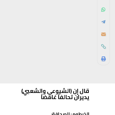
قال إن (الشيوعي والشعبي)
يديران تحالفاً غامضاً
الخرطوم : الصحافة: