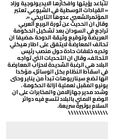
لتباعد رؤيتها وافكارها الايديولوجية وزاد
« القيادات الوسطية في الشيوعي تعتبر
المؤتمرالشعبي عدوها التاريخي «.
وقال ان الحديث عن ثورة الربيع العربي
تراجع في السودان بعد تشكيل الحكومة
العريضة وتوقيع وثيقة الدوحة ،مضيفا ان
تحالف المعارضة لايتفق على اطار هيكلي
ولديه خلافات حادة حول منصب رئيس
التحالف، وقال ان التحديات التي تواجه
البلاد هي الرغبة الشديدة لاحزاب المعارضة
في اسقاط النظام بكل الوسائل، مؤكدا
انها تضع سيناريوهات تبدأ من يناير وحتى
يونيو المقبل لعملية ازالة الحكومة .
وشدد مدير جهازالامن والمخابرات على ان
الوضع الامني بالبلاد تتسع فيه دوائر
السلام بوتيرة سريعة.
\\\\\\\\\\\\\\\