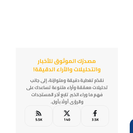
مصدرُك الموثوق للأخبار
والتحليلات والآراء الدقيقة!
نقدّم تغطية دقيقة ومتوازنة، إلى جانب
تحليلات معمّقة وآراء متنوعة تساعدك على
فهم ما وراء الخبر. تابع آخر المستجدات
والرؤى أولًا بأول.
5.5K
140
3.5K