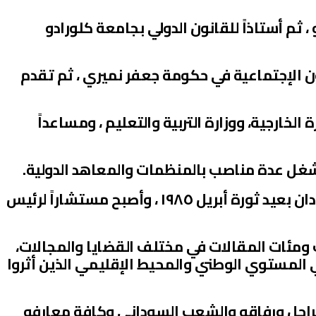
ثم أستاذاً للقانون الدولي بجامعة كلورادو
ون الإجتماعية في حكومة جعفر نميري ، ثم تقدم
 الخارجية، ووزارة التربية والتعليم ، ومساعداً
إلتحق بالحركة الشعبية لتحرير السودان بعيد ثورة أبريل ١٩٨٥ ، وأصبح مستشاراً لرئيس
ومئات المقالات في مختلف القضايا والمجالات،
ي المستوي الوطني والمحيط الإقليمي الذين أثروا
لراحل ورفاقه والشعب السوداني وكافة معارفه