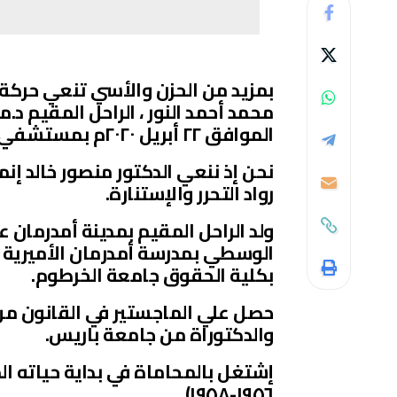
بمزيد من الحزن والأسي تنعي حركة/ 
محمد أحمد النور ، الراحل المقيم د.م
الموافق ٢٢ أبريل ٢٠٢٠م بمستشفي علياء بالخرطوم.
نحن إذ ننعي الدكتور منصور خالد إنما
رواد التحرر والإستنارة.
الوسطي بمدرسة أمدرمان الأميرية ، 
بكلية الحقوق جامعة الخرطوم.
حصل علي الماجستير في القانون من ج
والدكتوراة من جامعة باريس.
إشتغل بالمحاماة في بداية حياته المه
١٩٥٦-١٩٥٨).