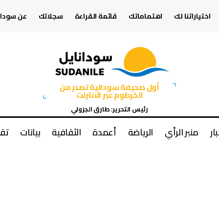
اختياراتنا لك
اهتماماتك
قائمة القراءة
سجلاتك
عن سودان
أول صحيفة سودانية تصدر من
الخرطوم عبر الانترنت
رئيس التحرير: طارق الجزولي
بار
منبر الرأي
الرياضة
أعمدة
الثقافية
بيانات
تقا