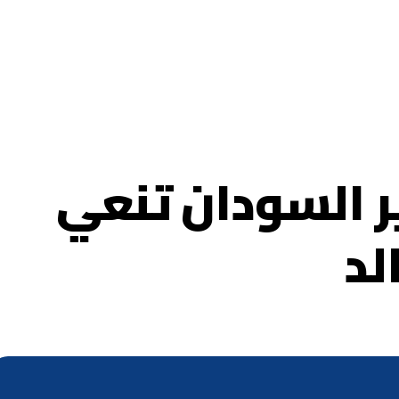
 السودان تنعي
لد