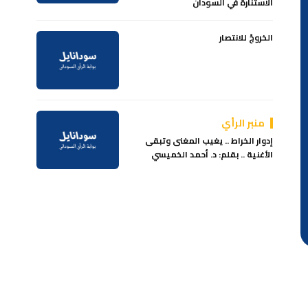
الاستنارة في السودان
الخروجً للانتصار
منبر الرأي
إدوار الخراط .. يغيب المغنى وتبقى
الأغنية .. بقلم: د. أحمد الخميسي