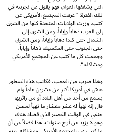
التي يشغفها العوام، فهو يقول عن تجربته في
تلك الفترة: ” عرفت المجتمع الأمريكي عن
كثب، وزرت الولايات المتحدة كلها من الشرق
إلى الغرب ذهاباً وإياباً، ومن الشرق إلى
الشمال حتى كندا ذهاباً وإياباً، ومن الشرق
حتى الجنوب حتى المكسيك ذهاباً وإياباً،
وجمعت كل ما كتب عن المجتمع الأمريكي
ومشاكله “.
وهذا ضرب من العجب، فكاتب هذه السطور
عاش في أمريكا أكثر من عشرين عاماً ولم
يسمع من أحد من أهل البلاد أو من زائريها
قال إنه تهيأ له عشر معشار ما تهيأ لحسن
حنفي في الوقت القصير الذي قضاه هناك
وهو لا يزيد عن أربع سنوات. هذا فضلاً عن أن
ما كتب عن المجتمع الأمريكي ومشاكله
يربو