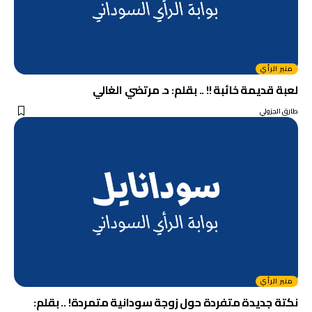
منبر الرأي
لعبة قديمة خائبة !! .. بقلم: د. مرتضي الغالي
طارق الجزولي
منبر الرأي
نكتة جديدة متفردة حول زوجة سودانية متمردة! .. بقلم: