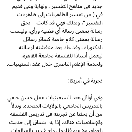
جديد في مناهج التفسير ، ونهاية وعي قديم
في ( من تفسير الظاهريات إلى ظاهريات
التفسير “، وبذلك فهي قد كانت – بحق-
رسالة بمعنى رسالة أي قضية ورأي، وليست
رسالة بمعنى كلام خاصة كسائر رسائل
الدكتوراه . وقد عاد بعد مناقشته لرسالته
ليعمل أستاذا للفلسفة بجامعة القاهرة،
ولخدمة الإعلام الناصري خلال عقد الستينيات.
تجربة في أمريكا:
وفي أوائل عقد السبعينيات عمل حسن حنفي
بالتدريس الجامعي بالولايات المتحدة. وبدلاً
من أن يحثنا عن تجربته في تدريس الفلسفة
والإسلاميات هناك، إذا به
ينساق إلى حديث
العوام، ولا غرو فللرجل ولع شديد بالمبالغات