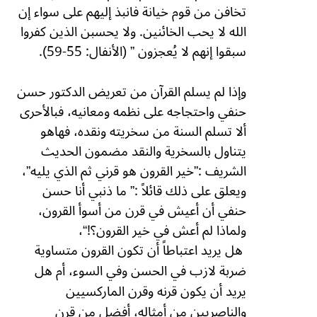
تخافن من قوم خيانة فانبذ إليهم على سواء إن
الله لا يحب الخائنين. ولا يحسبن الذين كفروا
سبقوا إنهم لا يُعجزون ” (الأنفال: 55-59).
وإذا لم يسلم القرآن من تعريض الدكتور حسن
حنفي واحتجاجه على نظمه ومعانيه، فبالأحرى
ألا تسلم السنة من سخريته ونقده، فهاهو
يتناول بالسخرية والنقد مضمون الحديث
الشريف :”خير القرون هو
قرني ثم الذي يليه”،
ويعلق على ذلك قائلاً :” ما ذنبي أنا حسن
حنفي أن أعيش في قرن
من أسوأ القرون،
ولماذا لم أعش في خير القرون؟!
“
،
هل يريد اعتباطاً أن تكون القرون متساوية
ضربة لازب في الحسن وفي السوء، أم هل
يريد أن يكون قرنه وقرن الماركسيين
والناصريين من أمثاله، أفضل من قرن