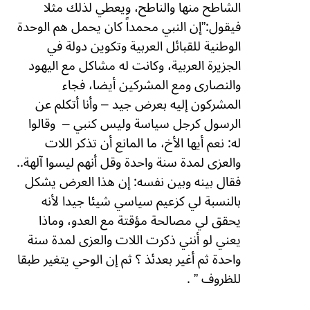
الشاطح منها والناطح، ويعطي لذلك مثلا
فيقول:”إن النبي محمداً كان يحمل هم الوحدة
الوطنية للقبائل العربية
وتكوين دولة في
الجزيرة العربية، وكانت له مشاكل مع اليهود
والنصارى ومع المشركين
أيضا، فجاء
المشركون إليه بعرض جيد – وأنا أتكلم عن
الرسول كرجل سياسة وليس كنبي
–
وقالوا
له: نعم أيها الأخ، ما المانع أن تذكر اللات
والعزى لمدة سنة واحدة وقل
أنهم ليسوا آلهة..
فقال بينه وبين نفسه: إن هذا العرض يشكل
بالنسبة لي كزعيم سياسي
شيئا جيدا لأنه
يحقق لي مصالحة مؤقتة مع العدو، وماذا
يعني لو أنني ذكرت اللات
والعزى لمدة سنة
واحدة ثم أغير بعدئذ ؟ ثم إن الوحي يتغير طبقا
للظروف
”
.