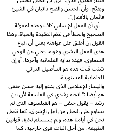
التيار الفكري الذي:” يرى أن العقل يحسِّن
ويقبِّح، وأن الحسن والقبح ذاتيان في الشيئ
قائمان بالأفعال”.
أي أن العقل الإنساني كاف وحده لمعرفة
الصحيح والخطأ في نظم العقيدة والحياة. وهذا
القول إن أطلق على عواهنه يعني أن اتباع
هدى العقل البشري وهواه، يغني عن الوحي
السماوي، فهذه بداية العلمانية وآخرها، أو إن
شئت قلت هذه هو التـأصيل التراثي
للعلمانية المستوردة.
واليسار الإسلامي الذي يدعو إليه حسن حنفي
هو أيضا :” اتجاه رشدي في الفلسفة لأن ابن
رشد – يقول حنفي – هو الفيلسوف الذي لم
يساوم على العقل من أجل الإشراق، كما نفعل
نحن في أيامنا هذه، ولم يستسلم لخرق قوانين
الطبيعة، من أجل اثبات قوى خارجية، كما