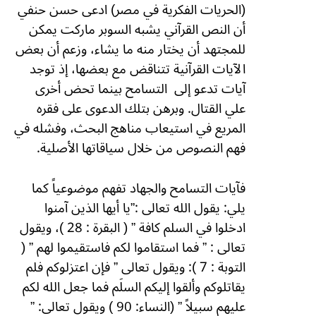
(الحريات الفكرية في مصر) ادعى حسن حنفي
أن النص القرآني يشبه
السوبر ماركت يمكن
للمجتهد أن يختار منه ما يشاء،
وزعم أن بعض
الآيات القرآنية تتناقض مع بعضها، إذ توجد
آيات تدعو إلى
التسامح بينما تحض أخرى
علي القتال. وبرهن بتلك الدعوى على فقره
المريع في استيعاب مناهج البحث، وفشله في
فهم النصوص من خلال سياقاتها الأصلية.
فآيات التسامح والجهاد تفهم موضوعياً كما
يلي: يقول الله تعالى :”يا أيها الذين آمنوا
ادخلوا في السلم كافة ” ( البقرة : 28 )، ويقول
تعالى : ” فما استقاموا لكم فاستقيموا لهم ” (
التوبة : 7 ): ويقول تعالى ” فإن اعتزلوكم فلم
يقاتلوكم وألقوا إليكم السلَم فما جعل الله لكم
عليهم سبيلاً ” (النساء: 90 ) ويقول تعالى: ”