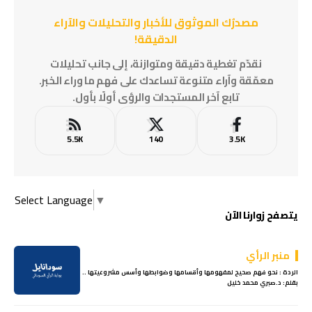
مصدرُك الموثوق للأخبار والتحليلات والآراء
الدقيقة!
نقدّم تغطية دقيقة ومتوازنة، إلى جانب تحليلات
معمّقة وآراء متنوعة تساعدك على فهم ما وراء الخبر.
تابع آخر المستجدات والرؤى أولًا بأول.
5.5K
140
3.5K
Select Language
▼
يتصفح زوارنا الآن
منبر الرأي
الردة : نحو فهم صحيح لمفهومها وأقسامها وضوابطها وأسس مشروعيتها ..
بقلم: د.صبري محمد خليل