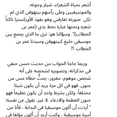
أشعر بحياة الشعراء، شيلر وجوته،
والموسيقيين وعلى رأسهم بيتهوفن الذي لم
تكن
صورته تفارقني وهو يقود الأوركسترا ناكثاً
شعره وتحتها عبارة بخط يدي (عمر بن
الخطاب)”.
وسؤالنا هو:
ترى ما الذي يجمع بين
موسيقي خليع ك
بيتهوفن
وسيدنا عمر بن
الخطاب ؟!
وربما جاءنا الجواب من حديث حسن حنفي
في مذكراته، وتصويره لشخصه على أنه
شخص موهوم، مغرور، يحثُّ خطاه مس من
جنون. فهو في كل مرة يريد أن يكون شيئا
مختلفاً، ولكن بشرط واحد أن يكون عظيماً فهو
جنون العظمة والادعاء
لا غير. يقول عن نفسه:
” أردت أن أكون موسيقيا في البداية ، فأنا من
أسرة موسيقية ، وكنت أريد أن أكون مؤلفا في