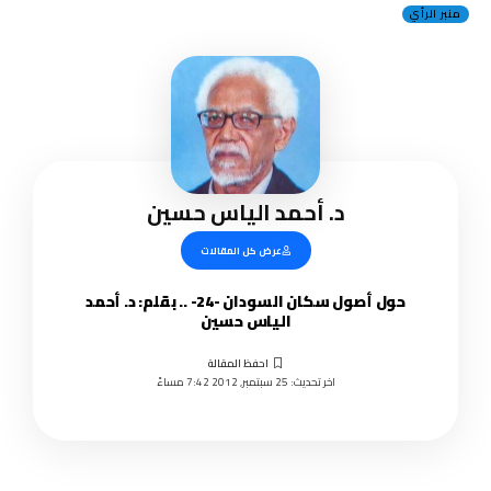
منبر الرأي
د. أحمد الياس حسين
عرض كل المقالات
حول أصول سكان السودان -24- .. بقلم: د. أحمد
الياس حسين
اخر تحديث: 25 سبتمبر, 2012 7:42 مساءً