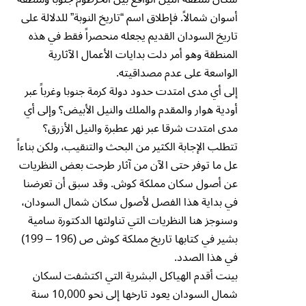
أسوان شمالاً. فإطلاق اسم “تاريخ النوبة” للدلالة على
تاريخ السودان القديم يجعله منحصراً فقط في هذه
المنطقة وهو أمر دلت بدايات الأعمال الآثارية
الواسعة على عدم مصداقيته.
إلى أي مدى امتدت حدود دولة كرمة جنوبا وغرباً عبر
أودية هوار والمقدم والملك والنيل الأبيض؟ وإلى أي
مدى امتدت شرقا عبر نهر عطبرة والنيل الأزرق؟
تتطلب الإجابة الكثير من البحث والتنقيب، ولكن بناءاً
عل ما توفر حتى الآن من آثار طرحت بعض النظريات
عن أصول سكان مملكة كوش. وقد سبق أن تعرضنا
في بداية هذا الفصل لأصول سكان شمال السودان،
وسنوجز هنا النظريات التي تناولتها الدكتورة سامية
بشير في كتابها تاريخ مملكة كوش ص (196 – 199)
في هذا الصدد.
بينت أقدم الهياكل البشرية التي اكتشفت لسكان
شمال السودان يعود تارخها إلى نحو 10,000 سنة