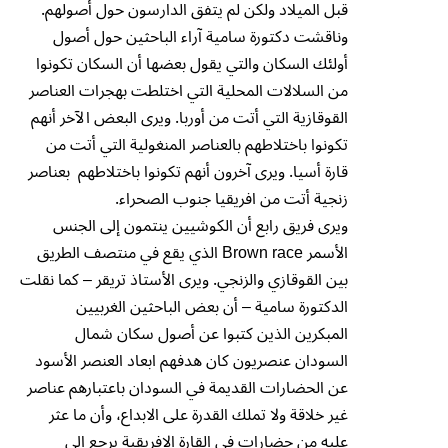
قبل الميلاد ولكن لم يتفق الدارسون حول أصولهم.
وناقشت دكتورة سامية آراء الباحثين حول أصول
أولئك السكان والتي يقول بعضها أن السكان تكونوا
من السلالات المحلية التي اختلطت بهجرات العناصر
القوقازية التي أتت من أوربا. ويرى البعض الآخر أنهم
تكونوا باختلاطهم بالعناصر المنغولية التي أتت من
قارة أسيا. ويرى آخرون أنهم تكونوا باختلاطهم بعناصر
زنجية أتت من افريقيا جنوب الصحراء.
ويرى فريق رابع أن الكوشيين ينتمون إلى الجنس
الأسمر Brown race الذي يقع في منتصف الطريق
بين القوقازي والزنجي. ويرى الأستاذ تريقر – كما نقلت
الدكتورة سامية – أن بعض الباحثين الغربيين
المبكرين الذين كتبوا عن أصول سكان شمال
السودان عنصريون كان هدفهم ابعاد العنصر الأسود
عن الحضارات القديمة في السودان باعتبارهم عناصر
غير خلاقة ولا تملك القدرة على الابداع، وأن ما عثر
عليه من حضارات في القارة الافريقية يرجع إلى