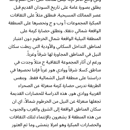
يطلق بصورة عامة على تاريخ السودان القديم قبل
عصر الممالك المسيحية. فنطلق مثلاً على الثقافات
المبكرة المجموعات أ وب و ج ونحصرها على المنطقة
الواقعة شمالي دنقلا، ونطلق حضارة كرمة على
المنطقة النيلية الواقعة شمال الخرطوم دون اعتبار
لمناطق التداخل السكاني والأودية التي ربطت سكان
النيل في المناطق المجاورة لها شرقاً وغرباً.
ورغم ان آثار المجموعة الثقافية ج مثلاً وجدت في
مناطق كسلا شرقاً ووادي هور غرباً فإننا نحصرها في
دراستنا على منطقة النيل الشمالية فقط. وبنفس
الطريقة ندرس حضارة كرمة منعزلة عن الصحراء
الغربية ووادي هور. هذه الدراسة للحضارات القديمة
تجعلها منعزلة عن النيل من الخرطوم شمالاً، اي ان
سكان المناطق الواقعة إلى الشرق والغرب والجنوب
من هذه المنطقة لا يشعرون بالإنتماء لتلك الثقافات
والحضارات المبكرة وهو امرلا يتمشى وما تم العثور