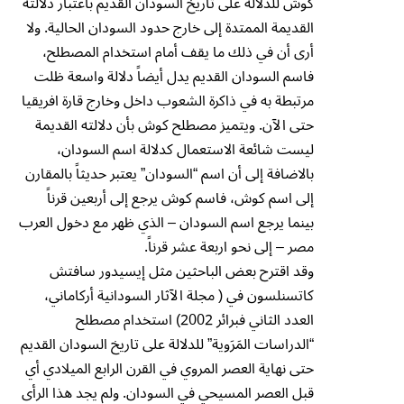
كوش للدلالة على تاريخ السودان القديم باعتبار دلالته
القديمة الممتدة إلى خارج حدود السودان الحالية. ولا
أرى أن في ذلك ما يقف أمام استخدام المصطلح،
فاسم السودان القديم يدل أيضاً دلالة واسعة ظلت
مرتبطة به في ذاكرة الشعوب داخل وخارج قارة افريقيا
حتى الآن. ويتميز مصطلح كوش بأن دلالته القديمة
ليست شائعة الاستعمال كدلالة اسم السودان،
بالاضافة إلى أن اسم “السودان” يعتبر حديثاً بالمقارن
إلى اسم كوش، فاسم كوش يرجع إلى أربعين قرناً
بينما يرجع اسم السودان – الذي ظهر مع دخول العرب
مصر – إلى نحو اربعة عشر قرناً.
وقد اقترح بعض الباحثين مثل إيسيدور سافتش
كاتسنلسون في ( مجلة الآثار السودانية أركاماني،
العدد الثاني فبرائر 2002) استخدام مصطلح
“الدراسات المَرَوية” للدلالة على تاريخ السودان القديم
حتى نهاية العصر المروي في القرن الرابع الميلادي أي
قبل العصر المسيحي في السودان. ولم يجد هذا الرأى