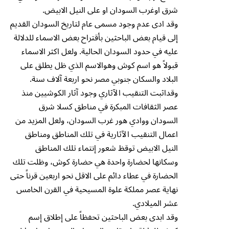
شرق اوغرب السودان او على النيل الابيض.
وقد ادى عدم وجود مسمى عام لتاريخ السودان القديم
إلى قيام بعض الباحثين بأقتراح بعض الاسماء للدلالة
عليه في حدود السودان الحالية. ولعل اكثر الاسماء
قبولاً هو اسم كوش وهوالاسم الذي ظل يطلق على
البلاد والسكان جنوبي مصر نحو اربعة آلاف سنة.
وقداثبت التنقيب الآثاري وجود آثار الكوشيين منذ
عصر الثقافات المبكرة في مناطق كسلا شرق
السودان ووادي هور غرب السودان، ولعل المزيد من
اعمال التنقيب الآثارية في تلك المناطق ومناطق
النيل الابيض توقظ شعور إنتماء تلك المناطق
وسكانها لحضارة واحدة هي حضارة كوش، وظلت تلك
الحضارة في عطاء دائم على الاقل نحو اربعين قرناً حتى
نهاية عصر مملكة علوة المسيحية في القرن الخامس
عشر الميلادي.
وقد ابدى بعض الباحثين تحفظاً على إطلاق إسم