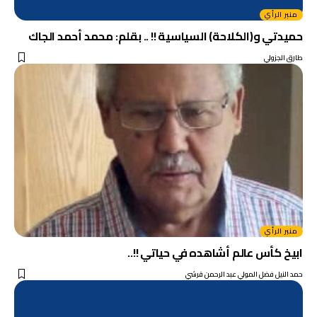
منبر الرأي
حميدتي و(الكلاحة) السياسية !! .. بقلم: محمد أحمد الجاك
طارق الجزولي
منبر الرأي
ابيخ كأس عالم أشاهده في حياتي !!..
حمد النيل فضل المولي عبد الرحمن قرشي