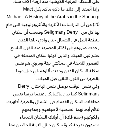
على السلالة العرقية الكوشية منذ أربعة آلآف سنة.
وإذا أضفنا إلى ذلك ما ذكره ماكمايكل (Mac
Michael. A History of the Arabs in the Sudan p
20) من أن الدراسات الآثارية والأنثروبولوجية التي قام
بها كل من Derry وSeligman وضحت أن سكان
منطقة النيل في الشمال حتى وادي حلفا الذين
وجدت صورهم في الآثار المصرية منذ القرن التاسع
عشر قبل الميلاد والذين كونوا سكان المنطقة في
العصور اللاحقة في مملكتي نبتة ومروي هم نفس
سلالة السكان الذين وجدت آثارهم في جبل مويا
بالجزيرة في القرن الثاني قبل الميلاد.
وفي نفس الوقت توصل نفس الباحثان Derry
وSeligman كما بين ماكمايكل عندما درسا بعض
مخلفات السكان القدماء في الشمال والجزيرة أظهرت
نتائج أبحاثهما المعملية لأحجامهم وجماجمهم
وفكوكهم (جمع فك) أن أولئك السكان القدماء
يشبهون بدرجة كبيرة سكان جبال النوبة الحاليين مما