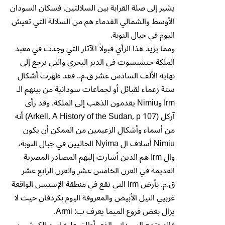
يشير إلى صلة القرابة بين السلالتين. فسكان السودان
الأوسط والشمالي القدماء هم من السلالة التي تعيش
اليوم في جبال النوبة.
ومما يزيد هذا الرأي قبولاً الآثار التي وجدت في معبد
الملكة حتشبسوت في الدير البحري والتي ترجع إلى
نهاية الألف السادس عشر ق.م.. فقد ظهرت أشكال
ستة زعماء لقبائل أو لجماعات سودانية من بينهم الـ
Irm وNimiu يقدمون الذهب إلى الملكة. وقد رأى
آركل (Arkell, A History of the Sudan, p 107) أنه
من أسماء وأشكال الزعيمين من الممكن أن يكون
Nimiu أسلاف ال Nyima الحاليين في جبال النوبة،
وال Irm هم الذين أشارت إليهم المصادر المصرية
القديمة في القرن الخامس عشر والقرن الرابع عشر
ق.م. بأرض Irm التي تقع في منطقة الإستبس الواقعة
غربيي النيل الأبيض والمعروفة اليوم بكردفان حيث لا
يزال بعض فروع الميما يعرف ب: Armi.
فالمجتمع السوداني الذي أطلق عليه اسم الكوشيين