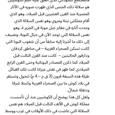
هو سلالة ذلك الجنس الذي ظهرت صوره في الآثار
المصرية منذ القرن العشرين قبل الميلاد، وهو الذي
أقام مملكتي نبتة ومروي وهو نفس السلالة الذي
وجدت آثاره في مقابر جبل موية في الجزير ة، وهو
نفس السلالة التي توجد الآن في جبال النوبة. ونضيف
إلى ذلك ما أشرنا إليه سابقاً من أن شعوب النوبا التي
كانت تسكن الصحراء الغربية – في مناطق كردفان
ودارفور الحاليتين – كانت منذ القرن الثالث قبل
الميلاد كما ذكرن المصادر اليونانية وحتى القرن الرابع
الميلادي كما ظهر في نقش عيزانا كانت تلك القبائل
طيلة هذه السبعة قرون (3 ق م – 4 م) تتجول وتستقر
في بلاد كوش ما بين الصحراء الغربية وكسلا شرقا
ودنقلة شمالً.
ولعل كل هذا يوضح أن الكوشيين منذ أن تأسست
مملكة كوش في الألف الثالث قبل الميلاد هم نفس
السلالة التي عاشت في ذلك الأوقات في غرب ووسط