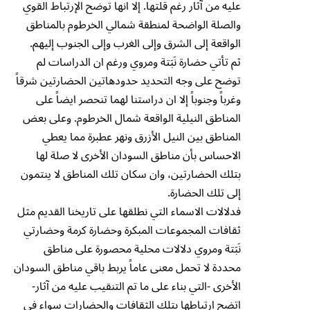
عليه من آثار رغم قلتها. إلا انها توضح الإرتباط القوي
والصلة الواضحة لمنطقة شمالي الخرطوم بالمناطق
الواقعة إلى الشرق وإلى الغرب وإلى الجنوب إليهم.
ثم تأتي حضارة نَبَتة ومروي ورغم ان الدراسات لم
توضح على وجه التحديد حدودهاتين الحضارتين شرقاً
وغرباً وجنوباً إلا ان دراستنا لهما تنحصر ايضاً على
المناطق النيلية الواقعة شمال الخرطوم. وعلى بعض
المناطق بين النيل الأزرق ونهر عطبرة مما يعطي
الاحساس بأن مناطق السودان الأخرى لا صلة لها
بتلك الحضارتين، وان سكان تلك المناطق لا ينتمون
إلى تلك الحضارة.
فدلالات الاسماء التي نطلقها على تاريخنا القديم مثل
ثقافات المجموعات المبكرة وحضارة كرمة وحضارتي
نَبَتة ومروي دلالات محلية محصورة على مناطق
محددة لا تحمل معنى عاماً يربط باقي مناطق السودان
الأخرى -التي بناء على ما تم التنقيب عليه من آثار-
اتضح ارتباطها بتلك الثقافات والحضارات سواء في