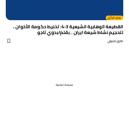
منبر الرأي
القطيعة الوهابية الشيعية 3-4: تخليط حكومة الأخوان ،
لتحجيم نشاط شيعة ايران .. بقلم/بدوي تاجو
طارق الجزولي
مساحة اعلانية