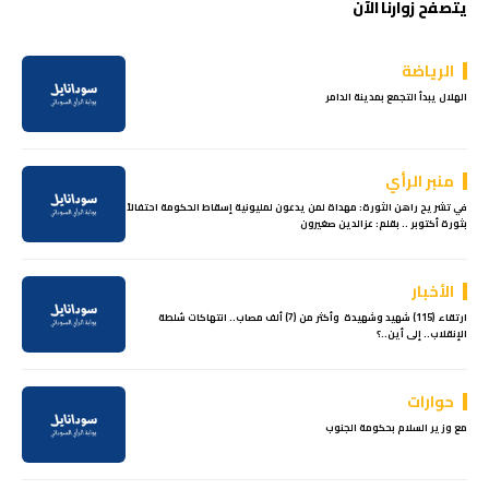
يتصفح زوارنا الآن
الرياضة
الهلال يبدأ التجمع بمدينة الدامر
منبر الرأي
في تشريح راهن الثورة: مهداة لمن يدعون لمليونية إسقاط الحكومة احتفالاً
بثورة أكتوبر .. بقلم: عزالدين صغيرون
الأخبار
ارتقاء (115) شهيد وشهيدة وأكثر من (7) ألف مصاب.. انتهاكات سُلطة
الإنقلاب.. إلى أين..؟
حوارات
مع وزير السلام بحكومة الجنوب