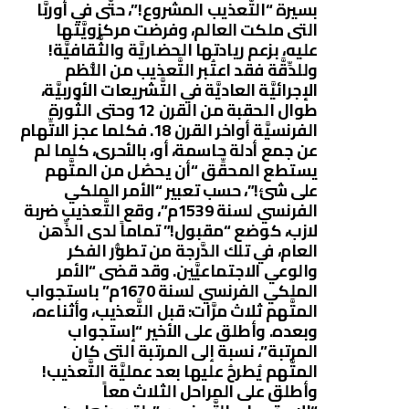
بسيرة “التَّعذيب المشروع!”، حتَّى في أوربَّا
التى ملكت العالم، وفرضت مركزويَّتها
عليه، بزعم ريادتها الحضاريَّة والثَّقافيَّة!
وللدِّقَّة فقد اعتُبر التَّعذيب من النُّظم
الإجرائيَّة العاديَّة في التَّشريعات الأوربيَّة،
طوال الحقبة من القرن 12 وحتى الثَّورة
الفرنسيَّة أواخر القرن 18. فكلما عجز الاتِّهام
عن جمع أدلة حاسمة، أو، بالأحرى، كلما لم
يستطع المحقِّق “أن يحصُل من المتَّهم
على شئ!”، حسب تعبير “الأمر الملكي
الفرنسي لسنة 1539م”، وقع التَّعذيب ضربة
لازب، كوضع “مقبول!” تماماً لدى الذِّهن
العام، في تلك الدَّرجة من تطوُّر الفكر
والوعي الاجتماعيَّين. وقد قضى “الأمر
الملكي الفرنسي لسنة 1670م” باستجواب
المتَّهم ثلاث مرَّات: قبل التَّعذيب، وأثناءه،
وبعده. وأطلق على الأخير “إستجواب
المرتبة”، نسبة إلى المرتبة التى كان
المتَّهم يُطرحُ عليها بعد عمليَّة التَّعذيب!
وأطلق على المراحل الثلاث معاً