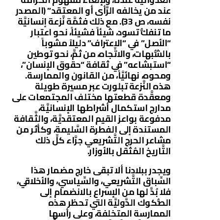
عند من يخالفه الرَّأى أو المعتقد” (المصدر
نفسه، ص 33). مع ذلك فثمَّة نَّزعة إنسانيَّة
ما تنفكُّ تسود، شيئاً فشيئاً، نحو اعتبار
“الأصل” في “الاعتراف” دليلاً مشوباً
بالشُّبهات، والاتِّجاه، من ثمَّ، نحو توطين
“استبشاعه” في ثقافة “حقوق الإنسان”،
ومحوه، نهائيَّاً، من القانون والممارسة.
هذه النَّزعة تبلورت عبر مسيرة طويلة
ومعقَّدة قطعتها مختلف المجتمعات على
مدارج استكمال أشراطها الإنسانيَّة،
مدفوعة بواعز القيم المعتقديَّة، والثَّقافة
المستندة إلى الفطرة السَّليمة، وكأثر من
مشاعر الحرج التَّشريعي جرَّاء كلِّ ذلك
التَّاريخ المُثقل بالأوزار.
ويجدر ببلادنا ألا تبقى خارج مضمار هذا
السِّباق التَّشريعي، والسِّياسي، والأخلاقي،
فلا بُدَّ لها من الإسراع بالانضمام إلى
الصُّكوك الدَّوليَّة التي تحظر هذه
الممارسة المتخلفة، وعلى رأسها