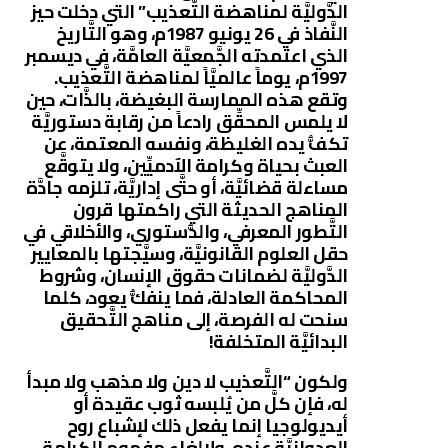
الدَّوليَّة لمناهضة التَّعذيب” التي دخلت حيز
النَّفاذ في 26 يونيو 1987م، وهو التَّاريخ
الذي اعتمدته الجَّمعيَّة العامَّة، في ديسمبر
1997م، يوماً عالميَّاً لمناهضة التَّعذيب.
وتقع هذه الممارسة البغيضة، بالذَّات، حين
لا يلمس المحقِّق رادعاً من رقابة دستوريَّة
تكفُّ يده الغليظة، ونفسه المعتمة، عن
العبث بحياة وكرامة الآدميِّين، ولا يتوقَّع
مساءلة قضائيَّة، أو حتَّى إداريَّة، تلزمه جادَّة
المناهج الحديثة التي راكمتها قرون
التَّطور المعرفي، والدُّستوري، والأخلاقي في
حقل العلوم القانونيَّة، وسيَّجتها بالمعايير
الدَّوليَّة لضمانات حقوق الإنسان، وشروط
المحاكمة العادلة، فما ينفكُّ يعود، كلما
سنحت له الفرصة، إلى مناهج التَّحقيق
البدائيَّة المتخلفة!
ولكون “التَّعذيب لا دين ولا مذهب ولا مبدأ
له، فإن كلَّ من يُلبسه ثوب عقيدة أو
أيديولوجيا إنما يفعل ذلك لإشباع روح
العدوانيَّة عنده، ولإلغاء مفهوم الكرامة