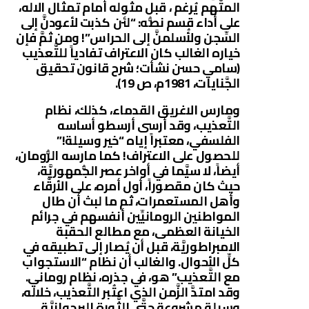
المتَّهم يُرغم ، قبل مثوله أمام تمثال الاله،
على أداء قسم نصُّه: “لئن كذبت لأعودنَّ إلى
السِّجن ولأُسلمنَّ إلى الحراس”! ومن ثمَّ فإن
خياره الغالب كان الاعتراف تفادياً للتَّعذيب
(سامي حسن نشأت؛ شرح قانون تحقيق
الجَّنايات، 1981م، ص 19).
ومارس الاغريق القدماء، كذلك، نظام
التَّعذيب، وقد أرسى أرسطو أساسه
الفلسفي، معتبراً إياه “خير وسيلة!”
للحصول على الاعتراف! كما مارسه الرُّومان،
أيضاً، لا سيَّما في أواخر عصر الجُّمهوريَّة،
حيث كان مقصوراً، أول أمره، على الأرقَّاء
وأهل المستعمرات، ثم ما لبث أن طال
المواطنين الرومانيِّين أنفسهم في جرائم
الخيانة العظمى، مع مطالع الحقبة
الامبراطوريَّة، قبل أن يُصار إلى تطبيقه في
كلِّ الأحوال. والغالب أن نظام “الاستجواب
مع التَّعذيب” هو، في جذره، نظام روماني.
وقد امتدَّ الزَّمن الذي اعتُبر التَّعذيب، خلاله،
وسيلة مشروعة حتَّى الثَّورة البرجوازيَّة