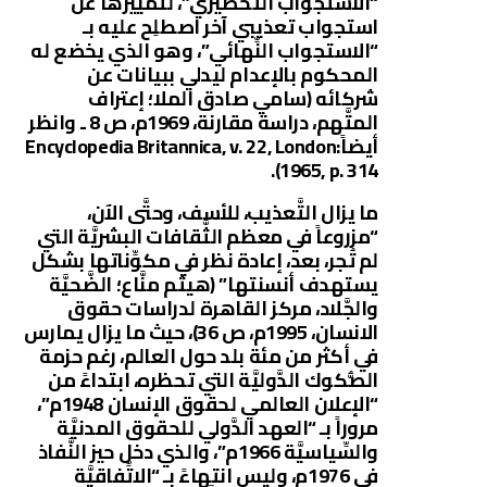
“الاستجواب التَّحضيري”، لتمييزها عن
استجواب تعذيبي آخر اصطلِح عليه بـ
“الاستجواب النِّهائي”، وهو الذي يخضع له
المحكوم بالإعدام ليدلي ببيانات عن
شركائه (سامي صادق الملا؛ إعتراف
المتَّهم، دراسة مقارنة، 1969م، ص 8 ـ وانظر
أيضاً:Encyclopedia Britannica, v. 22, London
1965, p. 314).
ما يزال التَّعذيب، للأسف، وحتَّى الآن،
“مزروعاً في معظم الثَّقافات البشريَّة التي
لم تُجر، بعد، إعادة نظر في مكوِّناتها بشكل
يستهدف أنسنتها” (هيثم منَّاع؛ الضَّحيَّة
والجَّلاد، مركز القاهرة لدراسات حقوق
الانسان، 1995م، ص 36)، حيث ما يزال يمارس
في أكثر من مئة بلد حول العالم، رغم حزمة
الصُّكوك الدَّوليَّة التي تحظره، ابتداءً من
“الإعلان العالمي لحقوق الإنسان 1948م”،
مروراً بـ “العهد الدَّولي للحقوق المدنيَّة
والسِّياسيَّة 1966م”، والذي دخل حيز النَّفاذ
في 1976م، وليس انتهاءً بـ “الاتِّفاقيَّة