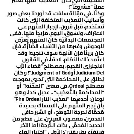
السَّحيقة التي كان “التَّعذيب” فيها يُعتبر
عملاً “مشروعاً”!
وكنَّا، في مقالة سلفت، قد أوردنا بعض صور
وأساليب التَّعذيب المتخلفة التي كانت
تستخدم، قبل قرون، لإجبار المتَّهم على
الاعتراف، ونسوق، اليوم، مزيداً منها. ففى
المجتمعات البدائيَّة كان المتَّهم يُعرَّض
للوحوش وغيرها من الأشياء الضَّارَّة، فإن
كان بريئاً فإن الآلهة سوف تنجيه! وقد
اعتُمِد ذلك النظام، لاحقاً، في القانون
الانجليزى القديم، بمصطلح “قضاء الرَّب
Judicium Del أوJudgment of God”! وكان
يُطلق على المحاكمة التى تجري بموجبه
مصطلح Ordeal، فى معنى “المِحْنَة!” أو
“المحاكمة بالتَّعذيب” .. عديل كدا، وهو
نوعان: أحدهما “تعذيب النار Fire Ordeal”
بأن يُجبر المتَّهم على الامساك بحديدة
مُحمَّاة لدرجة التوهُّج ، أو السَّير حافى
القدمين، معصوب العينين، على قطع من
الحديد المُحمَّى بذات الدَّرجة! أما الآخر
فيتفرَّع بطريقتين: الأولى “إختبار الماء