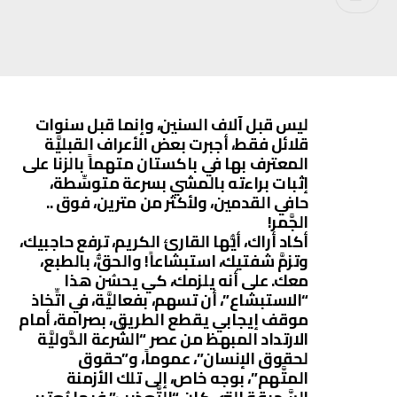
ليس قبل آلاف السنين، وإنما قبل سنوات
قلائل فقط، أجبرت بعض الأعراف القبليَّة
المعترف بها في باكستان متهماً بالزنا على
إثبات براءته بالمشي بسرعة متوسِّطة،
حافي القدمين، ولأكثر من مترين، فوق ..
الجَّمر!
أكاد أراك، أيُّها القارئ الكريم، ترفع حاجبيك،
وتزمَّ شفتيك، استبشاعاً! والحقُّ، بالطبع،
معك. على أنه يلزمك، كي يحسُن هذا
“الاستبشاع”، أن تسهم، بفعاليَّة، في اتِّخاذ
موقف إيجابي يقطع الطريق، بصرامة، أمام
الارتداد المبهظ من عصر “الشِّرعة الدَّوليَّة
لحقوق الإنسان”، عموماً، و”حقوق
المتَّهم”، بوجه خاص، إلى تلك الأزمنة