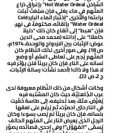
السَّاخن Hot Water Ordeal” بإغراق ذراع
المتَّهم في ماء يغلي، فإن سَلِمَتْ ثبتت
براءته! والأخرى “إختبار الماء الباردCold
Water Ordeal” بإلقائه، مكتوفاً، فى نهر،
فإن “هبط” إلى القاع كان ذلك “دليلاً
كاملاً!” على إدانته (محمد محى الدين
عوض؛ الإثبات بين الازدواج والوحدة، 1974م،
ص 18). وفى صور أخرى لذلك النِّظام كان
المتَّهم يُجبر على تعاطى السُّم، أو وضع
لسانه على النار، فإن كان بريئاً فلن يؤثر فيه
لا هذا ولا ذاك! (أحمد نشأت؛ رسالة الإثبات،
ج 2، ص 22).
وكانت أشكال من ذلك النِّظام معروفة لدى
عرب الجَّاهليَّة، حيث كان المشتبه فيه
يُعَرَّض، مثلاً، بعد تحليفه، إلى طاسة حُمِّيت
في النار حتى احمرَّت، ثم يُرغم على لعقها
بلسانه، فإن كان بريئاً لم يُصب بسوء! وكان
الرجل الذى يَعرض النار على المتهم الحالف
يُسمَّى “المُهَوِّل”! وفى إحدى قصائده يصوِّر