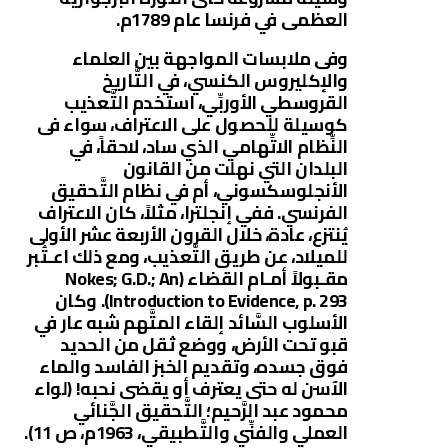
العظمى في فرنسا عام 1789م.
وفى ملابسات المواجهة بين العلماء
والإكليروس الكنسي، في التَّاريخ
القروسطي الأوربِّي، استخدم التَّعذيب
كوسيلة للحصول على الاعتراف، سواء فى
النِّظام الاتِّهامي الذي ساد، لاحقاً، في
البلدان التي نهلت من القانون
الأنجلوسكسوني، أم في نظام التَّحقيق
الفرنسي. ففي إنجلترا، مثلاً، كان الاعتراف
يُنتزع، عادة، خلال القرون الأربعة عشر الأولى
للميلاد، عن طريق التَّعذيب، ومع ذلك اعـتُبر
مقـبولاً أمـام القضاء (Nokes; G.D.; An
Introduction to Evidence, p. 293). وكان
الأسلوب السَّائد إلقاء المتَّهم شبه عار في
قبو تحت الأرض، ووضع ثقل من الحديد
فوق جسده، وتقديم الخبز الفاسد والماء
الآسن له حتى يعترف أو يقضى نحبه! (لواء
محمود عبد الرَّحيم؛ التَّحقيق الجَّنائي
العملي والفنِّي والتَّطبيقي، 1963م، ص 11).