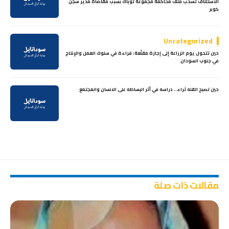
الاستئناف تسحب ملف محاكمة مجموعة توباك بسبب مقاضاة مدير سجن
كوبر
Uncategorized
حين تتحول يوم الزراعة إلى إجازة مقنّعة: قراءة في سلوك العمل والإنتاج
في جنوب السودان
حين تصبح القله ثراء.. دراسه في أثر البساطه على الانسان والمجتمع
مقالات ذات صلة