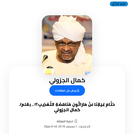
منبر الرأي
كمال الجزولي
عرض كل المقالات
حَتَّامَ غِيَابُنَا عَنْ مَارَاثُونِ مُنَاهَضَةِ التَّعْذِيبِ؟! .. بقلم/
كمال الجزولي
اخر تحديث: 1 ديسمبر, 2018 9:46 صباحًا