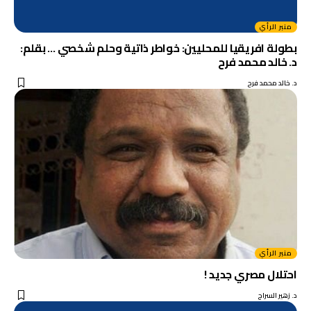
منبر الرأي
بطولة افريقيا للمحليين: خواطر ذاتية وحلم شخصي … بقلم:
د. خالد محمد فرح
د. خالد محمد فرح
منبر الرأي
احتلال مصري جديد !
د. زهير السراج