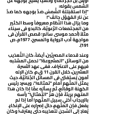
أوس بن حجر حماراً وحشيَّاً يشيح بوجهه عن
الشَّمس بقوله:
“إذا استقبَلتهُ الشَّمسُ صَدَّ بوَجههِ كما صَدَّ
عن نار المُهَوِّل حالفُ”!
وما يزال هذا النِّظام معروفاً وسط الكثير
من المجتمعات الرَّعويَّة، كالبدو فى سيناء
مثلاً (أحمد موسى سالم؛ قصص القرآن فى
مواجهة أدب الرواية والمسرح، 1977م، ص
191).
وعند قدماء المصريِّين، أيضاً، كان التَّعذيب
من الوسائل “المشروعة!” لحمل المشتبه
فيهم على الاعتراف. ففى عهد الأسرة
العشرين، خلال القرن 11 ق.م، كان الإله
آمون يُستفتى فى المسائل الجَّنائيَّة، حيث
يمثل المتَّهم أمام “تمثاله!”، ويسرد رئيس
الكهنة الوقائع، ثم يسأله عمَّا إذا كان هذا
المتهم بريئاً، فإن هزَّ “التِّمثال!” رأسه
بالإيجاب أُخلي سبيل المتَّهم! أما إذا لم
يفعل فإن المتَّهم، حالَ إصراره على الإنكار،
يُعاد إلى السِّجن لتعذيبه حتَّى يعترف! وكان