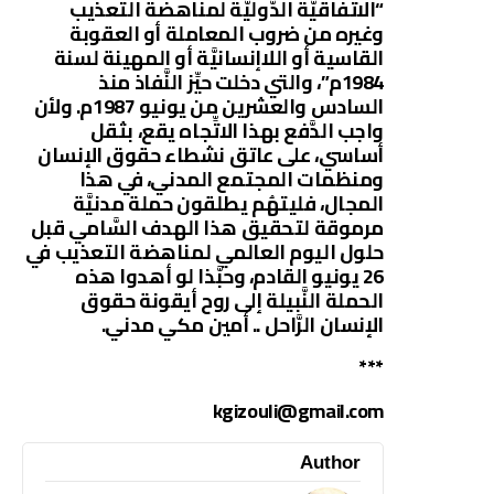
“الاتفاقيَّة الدَّوليَّة لمناهضة التَّعذيب
وغيره من ضروب المعاملة أو العقوبة
القاسية أو اللاإنسانيَّة أو المهينة لسنة
1984م”، والتي دخلت حيِّز النَّفاذ منذ
السادس والعشرين من يونيو 1987م. ولأن
واجب الدَّفع بهذا الاتِّجاه يقع، بثقل
أساسي، على عاتق نشطاء حقوق الإنسان
ومنظمات المجتمع المدني، في هذا
المجال، فليتهُم يطلقون حملة مدنيَّة
مرموقة لتحقيق هذا الهدف السَّامي قبل
حلول اليوم العالمي لمناهضة التعذيب في
26 يونيو القادم، وحبَّذا لو أهدوا هذه
الحملة النَّبيلة إلى روح أيقونة حقوق
الإنسان الرَّاحل .. أمين مكي مدني.
***
kgizouli@gmail.com
Author