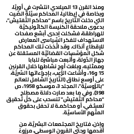
ومنذ القرن 13 الميلادي انتشرت في أوربَّا،
وبخاصة في إيطاليا، المحاكم سيِّئة الصِّيت
التي دخلت التَّاريخ باسم “محاكم التَّفتيش”،
بدعوى ملاحقة الكنيسة الكاثوليكيَّة
للهراطقة، فشكلت إحدى أبشع صفحات
الاستهداف للفكر السِّياسى المعارض
للإقطاع آنذاك. وقد اتَّخذت تلك المحاكم
شكل المؤسَّسات القضائيَّة المستقلة عن
جهاز الدَّولة، وأُتبعت مباشرة للبابا
وممثليه، وبلغت أوج نشاطها خلال القرنين
15 و16، وأشاعت الرُّعب، بإجراءاتها السِّريَّة،
على أوسع نطاق (التَّاريخ الشَّامل للعالم
“بالرُّوسيَّة”، المجلد 3، موسكو 1958، ص
398). وفي ما بعد صارت دلالة مصطلح
“محاكم التَّفتيش” تنسحب على كلِّ تحقيق
تعسُّـفي، أو محاكمـة لا تحفل بحقوق
المتَّهم الأساسيَّة.
وإذن، فتاريخ المجتمعات البشريَّة، من
أقدمها وحتى القرون الوسطى، مرزوءٌ