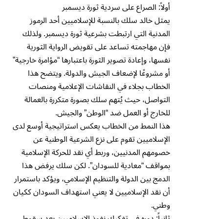
أولاً: الصراع على سردية ثورة ديسمبر
يمثل خالد سلك بالنسبة للإسلاميين أحد الرموز
المدنية التي ارتبطت بشرعية ثورة ديسمبر. ولذلك
فإن مهاجمته تساعد على تقويض الرواية الثورية
نفسها، وإعادة تصوير الثورة باعتبارها “مؤامرة خارجية”
أو مشروعًا لإضعاف الجيش والدولة. ويتضح هذا
الخطاب بجلاء في النقاشات الإعلامية ومنصات
التواصل، حيث يُتهم سلك بصورة متكررة بالعمالة
للخارج أو العمل ضد “الوطن” والجيش.
هذا النمط من الخطاب يعكس استراتيجية أوسع لدى
الإسلاميين تقوم على نزع الشرعية الوطنية عن
خصومهم المدنيين، وربط أي نقد للحركة الإسلامية
بمواقف “معادية للسودان”. لكن سلك يرفض هذا
الدمج بين الدولة والتنظيم الإسلامي، ويؤكد باستمرار
أن نقد الإسلاميين لا يعني استهداف السودان ككيان
وطني.
ثانياً: دوره في تفكيك نفوذ الإسلاميين بعد سقوط