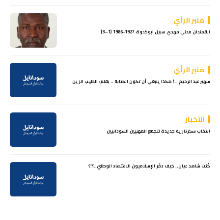
منبر الرأي
القمندان مدني مهدي سبيل ابوكدوك 1927-1986 (1–3)
منبر الرأي
سهير عبد الرحيم …! هكذا ينبغي أن تكون الكتابة .. بقلم: الطيب الزين
الأخبار
انتخاب سكرتارية جديدة لتجمع المهنيين السودانيين
كُنت شاهد عيان.. كيف دمّر الإسلاميون الاقتصاد الوطني..؟!؟