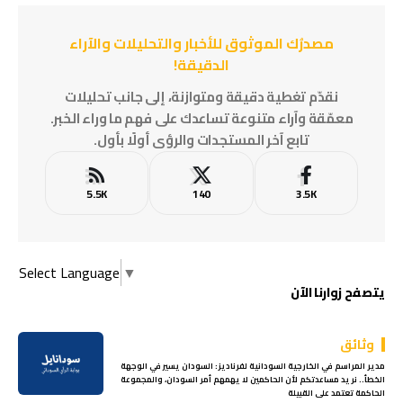
مصدرُك الموثوق للأخبار والتحليلات والآراء
الدقيقة!
نقدّم تغطية دقيقة ومتوازنة، إلى جانب تحليلات
معمّقة وآراء متنوعة تساعدك على فهم ما وراء الخبر.
تابع آخر المستجدات والرؤى أولًا بأول.
5.5K
140
3.5K
Select Language
▼
يتصفح زوارنا الآن
وثائق
مدير المراسم في الخارجية السودانية لفرناديز: السودان يسير في الوجهة
الخطأ.. نريد مساعدتكم لأن الحاكمين لا يهمهم أمر السودان، والمجموعة
الحاكمة تعتمد على القبيلة