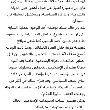
فهمه بوصفه مجرد خلاف شخصي أو تنافس حزبي
عابر، بل باعتباره تعبيرًا عن صراع أعمق حول الدولة،
والشرعية، والذاكرة السياسية، ومستقبل السلطة في
السودان.
لقد برز خالد سلك بوصفه أحد الوجوه المدنية الشابة
التي ارتبطت بمشروع الانتقال الديمقراطي بعد سقوط
نظام عمر حسن أحمد البشير، كما شغل مواقع
تنفيذية مؤثرة خلال الفترة الانتقالية. ومنذ ذلك الوقت
أصبح هدفًا دائمًا لحملات التخوين والتشهير من قبل
المنابر المرتبطة بالحركة الإسلامية، خاصة بعد تبنيه
خطابًا يعتبر أن الإسلاميين يتحملون مسؤولية بنيوية
عن تدمير مؤسسات الدولة وإشعال الحرب وإعادة
إنتاج العنف السياسي. وقد صرّح سلك في أكثر من
مناسبة بأن الحركة الإسلامية “فرّغت مؤسسات الدولة
وجعلت العنف أسلوبًا للحكم”.
يمكن تفسير أسباب استهداف الإسلاميين لخالد
سلك عبر عدة مستويات مترابطة: