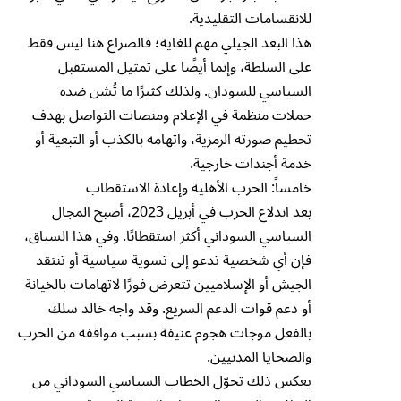
للانقسامات التقليدية.
هذا البعد الجيلي مهم للغاية؛ فالصراع هنا ليس فقط
على السلطة، وإنما أيضًا على تمثيل المستقبل
السياسي للسودان. ولذلك كثيرًا ما تُشن ضده
حملات منظمة في الإعلام ومنصات التواصل بهدف
تحطيم صورته الرمزية، واتهامه بالكذب أو التبعية أو
خدمة أجندات خارجية.
خامساً: الحرب الأهلية وإعادة الاستقطاب
بعد اندلاع الحرب في أبريل 2023، أصبح المجال
السياسي السوداني أكثر استقطابًا. وفي هذا السياق،
فإن أي شخصية تدعو إلى تسوية سياسية أو تنتقد
الجيش أو الإسلاميين تتعرض فورًا لاتهامات بالخيانة
أو دعم قوات الدعم السريع. وقد واجه خالد سلك
بالفعل موجات هجوم عنيفة بسبب مواقفه من الحرب
والضحايا المدنيين.
يعكس ذلك تحوّل الخطاب السياسي السوداني من