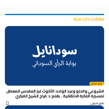
مقالات ذات صلة
منبر الرأي
الشيوعي والحلو وعبد الواحد: الثالوث غير المقدس المعطل
لمسيرة الفترة الانتقالية .. بقلم: د. فراج الشيخ الفزاري
طارق الجزولي