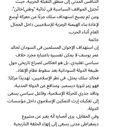
التنافس المدني إلى منطق التعبئة الحربية، حيث
تُختزل المواقف السياسية في ثنائية “وطني/خائن”.
ومن ثم يصبح استهداف سلك جزءًا من معركة أوسع
لإعادة بناء الهيمنة الرمزية للإسلاميين داخل المجال
العام أثناء الحرب.
خاتمة
إن استهداف الإخوان المسلمين في السودان لخالد
عمر يوسف لا يمكن تفسيره باعتباره مجرد خلاف
سياسي تقليدي، بل هو انعكاس لصراع تاريخي حول
طبيعة الدولة السودانية بعد سقوط نظام الإنقاذ.
فخالد سلك يمثل، في نظر الإسلاميين، تهديدًا مركبًا:
فهو رمز لثورة ديسمبر، ومدافع عن الدولة المدنية،
وناقد جذري للحركة الإسلامية، وفاعل سياسي يسعى
إلى تفكيك إرث التمكين الإسلاموي داخل مؤسسات
الدولة.
وفي المقابل، يرى أنصاره أنه يعبر عن مشروع
ديمقراطي مدني يسعى إلى إنهاء الحلقة التاريخية