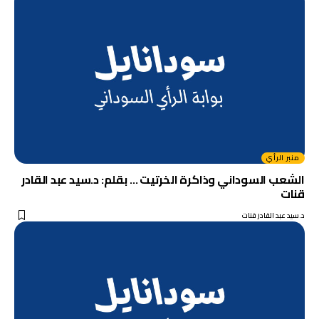
منبر الرأي
الشعب السوداني وذاكرة الخرتيت … بقلم: د.سيد عبد القادر
قنات
د.سيد عبد القادر قنات