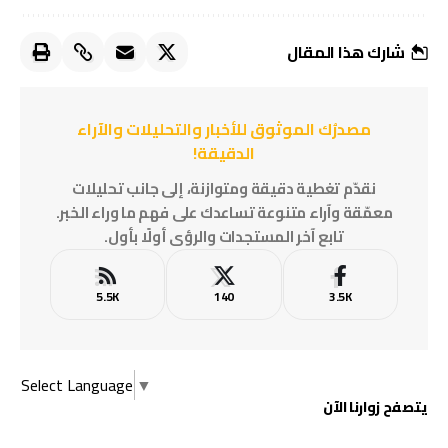
شارك هذا المقال
مصدرُك الموثوق للأخبار والتحليلات والآراء
الدقيقة!
نقدّم تغطية دقيقة ومتوازنة، إلى جانب تحليلات
معمّقة وآراء متنوعة تساعدك على فهم ما وراء الخبر.
تابع آخر المستجدات والرؤى أولًا بأول.
5.5K
140
3.5K
Select Language
▼
يتصفح زوارنا الآن