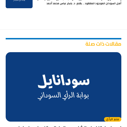
أهل السودان الموجود المفقود .. بقلم: د. بابكر عباس محمد أحمد
مقالات ذات صلة
منبر الرأي