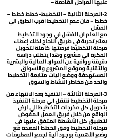
عليها المراحل القادمة –
2-المرحلة الثانية – التخطيط- خطط خطط –
خطط – فان عدم التخطيط اقرب الطرق الي
الفشل
مع العلم ان الفشل في وجود التخطيط
يعتبر تجربة في طريق النجاح لذلك إعطاء
مرحلة التخطيط فرصتها كاملة لتحويل
الفكرة الي مشروع وهذا يتطلب دراسة
دقيقة ووافية عن الموارد المالية والبشرية
والتقنية وموقع المشروع والأسواق
المستهدفة ووضع اليات متابعة التخطيط
والحد من مخاطر النشاط والسوق
3-المرحلة الثالثة – التنفيذ بعد الانتهاء من
مرحلة التخطيط ننتقل الي مرحلة التنفيذ
بتحويل كل مخرجات التخطيط الي ارض
الواقع من خلال فريق العمل المفوض
لتطبيق كل الأنشطة المتفق عليها في
مرحلة التخطيط وفق الخطط المعدة مع
وضع الأهمية بوجود آلية لجمع المعلومات