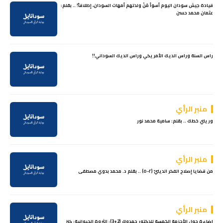
قيادة جيش سودان اليوم أسوأ مٓنْ ولدتهم أمهات السودان، إطلاقاً! .. بقلم:
عثمان محمد حسن
راس السنة وراس الديك الأمريكي وراس الديك السوداني!!
منبر الرأي
وريني خطك .. بقلم: سامية محمد نور
منبر الرأي
من قضايا إصلاح الفكر الدينيّ (٢-٥) .. بقلم د. محمد بدوي مصطفى
منبر الرأي
إضاءة حول الأحزمة الخمسة للدكتور حمدوك (2+3): الثروة الحيوانية: كنز