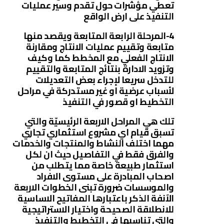
تعطي مؤشرات حول تقدم وسير عمليات
التنفيذ على ارض الواقع
4-المرحلة الرابعة المتابعة ويقصد منها
متابعة وتقييم عمليات الانتاج ومقارنة
الانتاج الفعلي مع المخطط كما وكيف
وتزويد الادارة بنتائج المتابعة والتقييم
للتدخل سريعا لإجراء بعض التعديلات
لأسباب عرضية او غير مستدركة في مراحل
التخطيط او قصور في التنفيذ
تلك هي المراحل الاربعة الرئيسيّة والتي
تسبق قيام اي مشروع استثماري تجاري
مهما اختلف النشاط والمنتجات والخدمات
والفرق فقط في التفاصيل حيث ان لكل
استثمار طبيعة خاصة مما يتطلب من
اصحاب المبادرة على مستوى الافراد
والموسسات ضرورة تبنى الخطوات الاربعة
الآنفة الذكر باعتبارها المفاتيح الاساسية
للانطلاقة الصحيحة واختيار الاستراتيجية
والتي تناسبها في التخطيط والتنفيذ