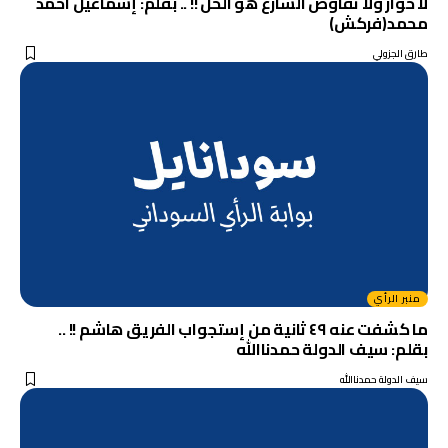
لا حوار ولا تفاوض الشارع هو الحل !! .. بقلم: إسماعيل احمد
محمد(فركش)
طارق الجزولي
منبر الرأي
ما كشفت عنه ٤٩ ثانية من إستجواب الفريق هاشم !! ..
بقلم: سيف الدولة حمدناالله
سيف الدولة حمدناالله