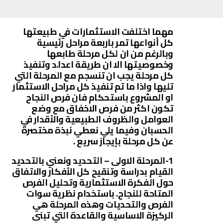
مهما اختلفت الاستثمارات في طبيعتها
كل أنواعها تمر باربعة مراحل رئيسية
وبالرغم من ان لكل مرحلة طابعها
وخصوصيتها الا ان طريقة اعدا.د وتنفيذ
كل مرحلة يجب ان تنسجم مع المرحلة التي
تليها واذا ما تم تنفيذ كل مراحل الاستثمار
او المشروع باستحكام فان فرص النجاح
تكون اكثر من فرص الاخفاق مع وضع
العوامل والظروف الطبيعية والأقدار في
الحسبان وفيما يلي نعطي نبذة مختصرة
عن كل مرحلة بإيجاز سريع .
1-المرحلة الاولى – التحديد ونعني بالتحديد
القيام بدراسة وتنقيح كل الأفكار والاتفاق
حول الفكرة الاستثمارية وتحليل الفرص
المتاحة للنجاح. باستخدام نظرية سوات
الفرص والتحديات وهذه المرحلة هي
الركيزة الاساسية والقاعدة التي تبنى