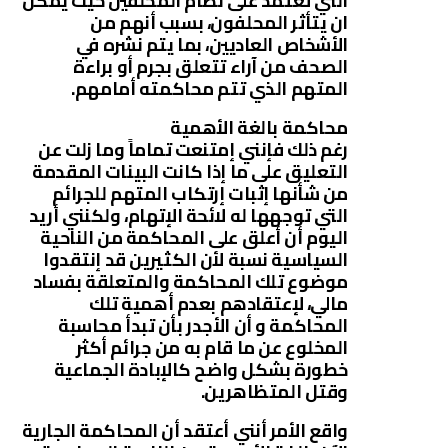
التي تعتمد على نظام المحلفين حيث يمكن
ان يتأثر المحلفون، بسبب أنهم من
الأشخاص العاديين، بما يتم نشره في
الصحف من آراء تتعلق بجرم أو براءة
المتهم الذي تتم محاكمته أمامهم.
محاكمة بالغة الأهمية
رغم ذلك فإنني إمتنعت تماماً وما زلت عن
التعليق على ما إذا كانت البينات المقدمة
من شأنها إثبات إرتكاب المتهم للجرائم
التي توجهها له لائحة الإتهام، ولكنني أريد
اليوم أن أعلق على المحاكمة من الناحية
السياسية نسبة لأن الكثيرين قد إنتقدوا
موضوع تلك المحاكمة والمتعلقة بفساد
مالي، لإعتقادهم بعدم أهمية تلك
المحاكمة و أن الأجدر بأن تبدأ محاسبة
المخلوع عن ما قام به من جرائم أكثر
خطورة بشكل واضح كالإبادة الجماعية
وقتل المتظاهرين.
واقع الأمر أنني أعتقد أن المحاكمة الجارية