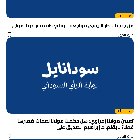
منبر الرأي
من جرب الحظر لا يسى مواجعه .. بقلم: طه مدثر عبدالمولى
طارق الجزولي
منبر الرأي
تعيين مولانا زمراوي: هل حكمت مولانا نعمات ضميرها
فعلا؟ .. بقلم: د. إبراهيم الصديق على
طارق الجزولي