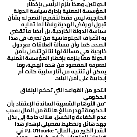
الدولتين. وهذا يلزم الرئيس بإخطار
المؤسسة المعنية بإدارة سياسة الدولة
الخارجية، ليس فقط لتقديم النصح له بشأن
قبول أو رفض الهدية وفقا لما تمليه
سياسة الدولة الخارجية، بل أيضا ما تقضي
به الأعراف الدبلوماسية من تصرف في هذا
الصدد. كما وأن مسألة العلاقات مع دول
خارجية هي مسألة لها نتائج تتصل بأمن
الدولة مما يلزمه بإخطار المؤسسة الأمنية،
لمعرفة المقصود من هذه الهدية، وما
يمكن أن تنتجه من آثار سلبية كانت أم
إيجابية على أمن البلاد.
التحرر من القواعد التي تحكم الإنفاق
الحكومي
“من الأوهام الشعبية السائدة الإعتقاد بأن
الحكومة تهدر مبالغ هائلة من المال بسبب
عدم الكفاءة والكسل. هناك حاجة إلى بذل
جهد هائل وتخطيط تفصيلي لإهدار هذا
القدر الكبير من المال” P.J. O’Rourke في