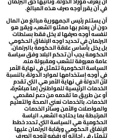
أن يعرف موراد الدولة. وثانيها حق البرلمان
في أن يقرر أوجه صرف هذه المبالغ.
أن يستلم رئيس الجمهورية مبالغ من المال
دون أن يعلم بها ممثلو الشعب، ويقرر هو
لنفسه أوجه صرفها لا يخل فقط بسلطات
البرلمان في تحديد اوجه الإنفاق الحكومي
بل يخل بأساس علاقة الحكومة بالبرلمان.
الحكومة يجب أن تحكم البلاد وفق سياسة
عامة معروفة للشعب ومقبولة منه.
السياسة الحكومية تتمثل في نهاية الأمر
في أوجه إستخدامها لموارد الدولة، بالنسبة
لأن الدولة في نهاية الأمر هي التي تقدم
الخدمات الرئيسية للمواطنين إما مباشرة،
أو عن طريق ما تقدمه من دعم لمقدمي
الخدمات. بالخدمات نعني الصحة والتعليم
والمواصلات والأمن وسائر الخدمات
المرتبطة بما يحتاجه الشعب. الياسة
الحكومية هي السياسة التي تحدد خطط
الإنفاق الحكومي ورقابة البرلمان عليها
تتمثل في إجازته أو رفضه لأوجه الصرف