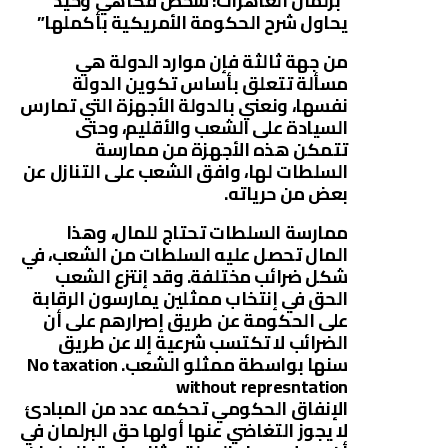
“برلمان العاهرات: شخص فكاهي وحيد
يحاول شرح الحكومة الأمريكية بأكملها”
من جهة ثالثة فإن موارد الدولة هي
مسألة تتعلق بأساس تكوين الدولة
نفسها، ونعني بالدولة الأجهزة التي تمارس
السيادة على الشعب والأقليم، وحتى
تتمكن هذه الأجهزة من ممارسة
السلطات لها، وافق الشعب على التنازل عن
بعض من حرياته.
ممارسة السلطات تحتاج للمال، وهذا
المال تحصل عليه السلطات من الشعب، في
شكل ضرائب مختلفة. وقد إنتزع الشعب
الحق في إنتخاب ممثلين يمارسون الرقابة
على الحكومة عن طريق إصرارهم على أن
الضرائب لا تكتسب شرعية إلا عن طريق
سنها بواسطة ممثلو الشعب. No taxation
without represntation
الإنفاق الحكومي تحكمه عدد من المبادئ
لا يجوز التغاضي عنها أولها حق البرلمان في