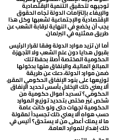
توجيهه لتحقيق التنمية الإقتصادية
والإيفاء بإلتزامات الدولة تجاه الحقوق
الإقتصادية والإجتماعية لشعبها وكل هذا
يجب أن يخضع في النهاية لرقابة الشعب عن
طريق ممثليه في البرلمان.
أما ان تزيد موارد الدولة وفقا لقرار الرئيس
بقبول هدايا دون علم الشعب ولا الأجهزة
الحكومية المختصة أصلاً بحفظ تلك
المبالغ المالية، والإنفاق منها بدخولها
ضمن موارد الدولة، دعك عن طريقة
توزيعها على بنود الإنفاق الحكومي المقرر،
ألا يعني ذلك الإخلال بأسس تحديد الإنفاق
الحكومي؟ تسديد أموال حكومية من
شخص غير مختص بتحديد توزيع الموارد
الحكومية لجهات حتى ولو كانت عامة
حسب هواه ألا يعني ذلك تجسيداً لمقولة
ما لا يملك أعطى من لا يستحق؟ أليس في
ذلك إهدار للموارد العامة.