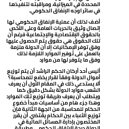
المحددة في الميزانية، ومراقبته لتنفيذها
في سائر اوجه الإنفاق الحكومي.
أضف لذلك أن عملية الإنفاق الحكومي لها
إتصال وثيق بالحريات العامة وعلى الأخص
بالحقوق الإقتصادية والإجتماعية فرغم أن
تلك الحقوق هي حقوق يتم الحصول عليها
وفق توفر الإمكانيات إلا أن الدولة ملزمة
بالعمل على توفير الموارد اللازمة لذلك
وفق ما يتوفر لها من موارد
أليس أحد أركان الحكم الراشد أن يتم توزيع
أموال الدولة وفقاً لقرار يخضع للمحاسبة؟
ألا يستدعي ذلك في المقام الأول أن يعرف
الشعب موارد الدولة بشكل دقيق كما
ويتطلب أن يعرف طريقة توزيع تلك الموارد
وهذا جزء هام من أساسيات مبدأ خضوع
الحكام للمحاسبة. من الجهة الثانية فإن
توزيع الأعباء بين الحكام يقتضي أن يقرر
المختصون بإدارة المسائل المالية في
الدولة درجة الإتفاق الحكومي وطريقة