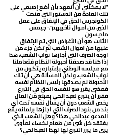
الحق في التبرع
“لا يمكنني أن أتعهد بأن أضع إصبعي على
تلك المادة من الدستور التي منحت
الكونجرس الحق في الإنفاق على عمل
الخير، من أموال ناخبيهم”.- جيمس
ماديسون
الثابت هو أن الأغراض التي تم الإتفاق
عليها من اموال الشعب لم تكن جزء من
اوجه الصرف التي أجازها نواب الشعب، هذا
إذا كنا قد صدقنا أحبولة النظام فتعاملنا
مع مجلسه الوطني بإعتباره يتكون من
نواب الشعب. ولكن المسألة هي أن تلك
الأحبولة لم يصدقها رئيس النظام نفسه
فمضى يقرر هو لنفسه الحق في التبرع
فقرر أن يتبرع لعبد الحي بمبلغ من المال
يخص الشعب دون أن يسأل نفسه تحت أي
بند من بنود الصرف التي أجازها برلمانه يقع
المدعو عبدالحي هذا؟ وهل الشعب الذي
يفتقد كل شئ من طعام لكساء لمأوى
يرى ما يبرر التبرع لها لهذا العبدالحي؟