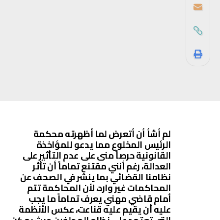
لم أشأ أن أتعرض لما أظهرته محكمة
الرئيس المخلوع مما يدعو للمؤاخذة
القانونية حرصاً منى على عدم التأثير على
العدالة، رغم أنني مقتنع تماماً أن تأثر
نظامنا القضائي بما ينشر في الصحف عن
المحاكمات غير وارد، لأن المحاكمة تتم
أمام قاضي مهني يعرف تماماً ما يجب
عليه أن يقيم عليه قناعت، عكس الأنظمة