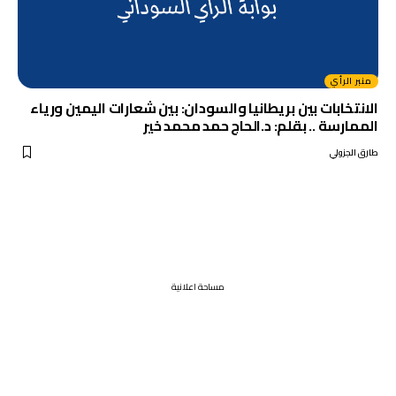
منبر الرأي
الانتخابات بين بريطانيا والسودان: بين شعارات اليمين ورياء
الممارسة .. بقلم: د.الحاج حمد محمد خير
طارق الجزولي
مساحة اعلانية