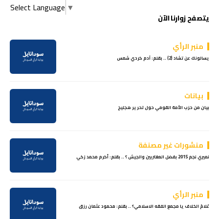
Select Language
▼
يتصفح زوارنا الآن
منبر الرأي
يسالونك عن تشاد (2) .. بقلم: آدم كردي شمس
بيانات
بيان من حزب الأمة القومي حول تحرير هجليج
منشورات غير مصنفة
نميري نجم 2015 بفضل المغتربين والجيش ؟ .. بقلم: أكرم محمد زكي
منبر الرأي
عَلامَ الخلاف يا مجمع الفقه الاسلامي؟ .. بقلم: محمود عثمان رزق