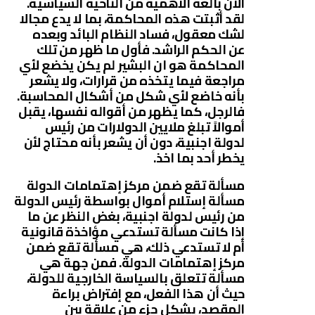
الآن بالغة الأهمية من الناحية السياسية.
لقد أثبتت هذه المحاكمة، بما لا يدع مجالا
لشك معقول، فساد النظام البائد وبعده
عن الحكم الراشد. فأول ما ظهر من تلك
المحاكمة هو ان البشير لم يكن يخضع لأي
مراجعة فيما يتخذه من قرارات، ولا يشعر
بأنه خاضع لأي شكل من أشكال المحاسبة.
فالرجل، كما يظهر من أقواله نفسها، يقبل
أموالاً تبلغ ملايين الدولارات من رئيس
لدولة اجنبية، دون أن يشعر بأنه محتاج لأن
يخطر أحد بما اخذ.
مسألة تقع ضمن مركز إهتمامات الدولة
مسألة إستلام أموال بواسطة رئيس الدولة
من رئيس لدولة اجنبية، بغض النظر عن ما
إذا كانت مسألة تستدعي مؤاخذة قانونية
أم لا تستدعي ذلك، هي مسألة تقع ضمن
مركز إهتمامات الدولة. فمن جهة هي
مسألة تتعلق بالسياسة الخارجية للدولة،
حيث أن هذا الفعل، مع إفتراض براءة
المقصد، يشكل جزء من علاقة بين