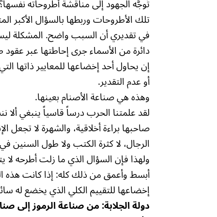
تُوجَّه الجهود إلى مناقشة أطروحاته نفسه
تلك الأطروحات وربطها بالسؤال الأكبر المت
في تقديري أن السبب واضح. المشكلة ليست
دائرة من الأسماء جرى إحاطتها عبر عقود طو
إن يحاول أحد إخضاعها للمعايير ذاتها التي 
أو عدم التقدير.
وهذه هي صناعة الأصنام بعينها.
لقد علمتنا الحرب درساً قاسياً ينبغي ألا ن
صاحبها براءة أخلاقية، والشهرة لا تجعل 
الرجال، لا كثرة الكتب ولا طول السنين ف
ولهذا فإن السؤال الذي ما زلت أطرحه لا يتع
أبسط وأعمق من ذلك كله: إذا كانت هذه ال
إخضاعها للتقييم الكلي الذي يخضع له سائر
دولة الجلابة: من صناعة الرموز إلى صناعة