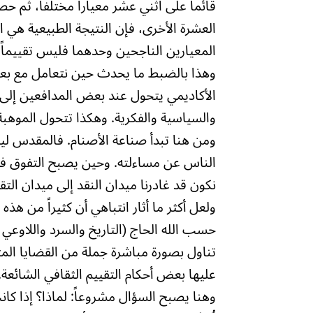
قائماً على اثني عشر معياراً مختلفاً، ثم 
العشرة الأخرى، فإن النتيجة الطبيعية هي اع
المعيارين الناجحين وحدهما فليس تقييماً 
وهذا بالضبط ما يحدث حين نتعامل مع بعض ر
الأكاديمي يتحول عند بعض المدافعين إلى مب
والسياسية والفكرية. وهكذا تتحول الموهب
ومن هنا تبدأ صناعة الأصنام. فالمقدس 
الناس عن مساءلته. وحين يصبح التفوق في 
نكون قد غادرنا ميدان النقد إلى ميدان الت
ولعل أكثر ما أثار انتباهي أن كثيراً من هذه 
حسب الله الحاج (التاريخ والسرد واللاوعي
تناول بصورة مباشرة جملة من القضايا ال
عليها بعض أحكام التقييم الثقافي الشائعة. 
وهنا يصبح السؤال مشروعاً: لماذا؟ إذا كا