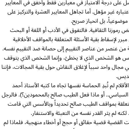
حصل على درجة الامتياز في معيارين فقط وأخفق في المعايير
تباره غير مؤهل. أما تجاهل المعايير العشرة والتركيز على
موضوعياً، بل انحياز صريح.
موزنا الثقافية. فالتفوق في الأدب أو اللغة أو البحث
رر لإسقاط بقية الأسئلة المتعلقة بالمواقف الأخلاقية
ة من عنصر من عناصر التقييم إلى حصانة ضد التقييم نفسه.
ليس هو الشخص الذي لا يخطئ، وإنما الشخص الذي يتوقف
مجال واحد سبباً لإغلاق النقاش حول بقية المجالات، فإننا
قديس.
الأقلام لم تُبدِ الحماسة نفسها تجاه ما كتبه الأستاذ أحمد
 السياسي.. أو ماذا فعل الطيب صالح بالمحمودين؟). فالرجل
متعلقة بمواقف الطيب صالح تحديداً وبالأسس التي قامت
لكنه لم يثر القدر نفسه من التعبئة والاستنفار.
نت القضية قضية حقائق أو حجج أو أخطاء منهجية، فلماذا لم