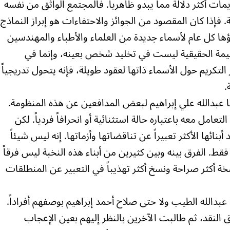
مات أكثر دلالة مما يبدو ظاهرياً. فالمجتمع الواثق من نفسه
ة. فإذا كان المقصود من الجوائز والاحتفاءات هو إبراز النماذج
ؤها كل عام لأسماء جديدة من العلماء والأطباء والمهندسين
القيمة الحقيقية ليست في تخليد شخص بعينه، وإنما في
 التكريم حول الأسماء ذاتها لعقود طويلة، فإنه يتحول تدريجياً
.
ها عبدالله علي إبراهيم لبعض المدافعين عن هذه المنظومة.
امل معه باعتباره حالة استثنائية أو انحرافاً فردياً. لكن
أبنائها الأكثر تعبيراً عن تناقضاتها وأزماتها. إنه ليس شيئاً
فقط. الفرق بينه وبين كثيرين من أبناء هذه النخبة ليس فرقاً
أكثر صراحة ونسخ أكثر تهذيباً في التعبير عن المنطلقات
دالله الطيب ولا حتى صلاح أحمد إبراهيم بوصفهم أفراداً.
 النقد، ثم طالبت الآخرين بالنظر إليهم بعين الإعجاب