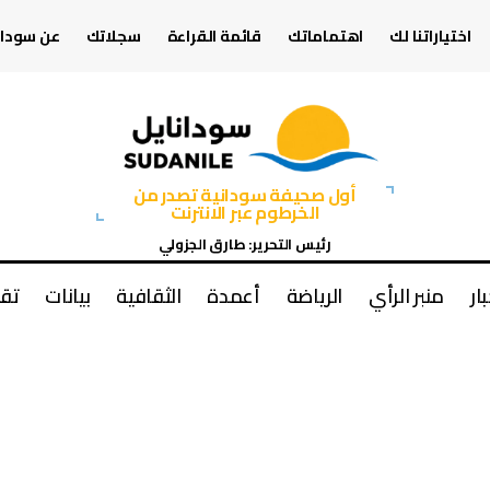
اختياراتنا لك
اهتماماتك
قائمة القراءة
سجلاتك
عن سودان
أول صحيفة سودانية تصدر من
الخرطوم عبر الانترنت
رئيس التحرير: طارق الجزولي
بار
منبر الرأي
الرياضة
أعمدة
الثقافية
بيانات
تقا