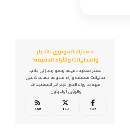
مصدرُك الموثوق للأخبار
والتحليلات والآراء الدقيقة!
نقدّم تغطية دقيقة ومتوازنة، إلى جانب
تحليلات معمّقة وآراء متنوعة تساعدك على
فهم ما وراء الخبر. تابع آخر المستجدات
والرؤى أولًا بأول.
5.5K
140
3.5K