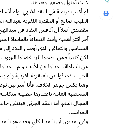
كنت أحاول وصفها ونقدها.
لم أكتب دراسة في النقد الأدبي، ولم أدّع ا
الطيب صالح أو المقدرة اللغوية لعبدالله
مقصدي أصلاً أن أنافس النقاد في ميدانهم
آخر أكثر أهمية وأشد التصاقاً بالمأساة ال
السياسي والثقافي الذي أوصل البلاد إلى ما
لكن كثيراً ممن تصدوا للرد فضلوا الهروب م
عن السلطة. تحدثوا عن الأدب ولم يتحدثوا 
الحرب. تحدثوا عن العبقرية الفردية ولم يتح
وهنا يكمن جوهر الخلاف. فأنا أميز بين نوعي
الشخصية العامة باعتبارها حصيلة متكاملة م
المجال العام. أما النقد الجزئي فينتقي جان
الجوانب.
وفي تقديري أن النقد الكلي وحده هو النقد