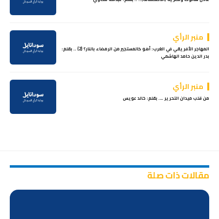
منبر الرأي
المهاجر الأفريقي في الغرب: أهو كالمستجير من الرمضاء بالنار؟ (2) .. بقلم:
بدر الدين حامد الهاشمي
منبر الرأي
من قلب ميدان التحرير …. بقلم: خالد عويس
مقالات ذات صلة