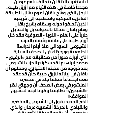
لا أستغرب البتة أن يتحالف ياسر عرمان
مجدداً خاصة في هذه الأيام مع أزرق طيبة..
الرجل الذي وشّح باقان أموم بشال الطريقة
القادرية العركية واصطحبه إلى مُريدية
الذين تحلقوا حوله وسمّاه بشيخ باقان
وقام باقان عندها بالطواف بل والتمايل
طرباً على أنغام «النوبا» الصوفية فقد ظل
أزرق طيبة على علاقة وثيقة بالحزب
الشيوعي السوداني منذ أيام الدراسة
الجامعية وورد ذلك في الصحف السيارة
التي أبرزت صوراً من مكاتباته مع «الرفيق»
محمد إبراهيم نقد سكرتير الحزب الشيوعي
بعد خروجه من مخبئه الاختياري، ومعلوم أن
باقان في زيارته لأزرق طيبة كان قد عقد
معه اجتماعاً مغلقاً جاء في محضره
المنشور في بعض الصحف أن وجهتي نظر
«الشيخين» تطابقتا وكوّنا لجنة لتنسيق
المواقف!!
الخبر الجديد يقول إن الشيوعي المخضرم
والقيادي بالحركة الشعبية عرمان والذي
يطمع في أن يقود الحركة الشعبية في