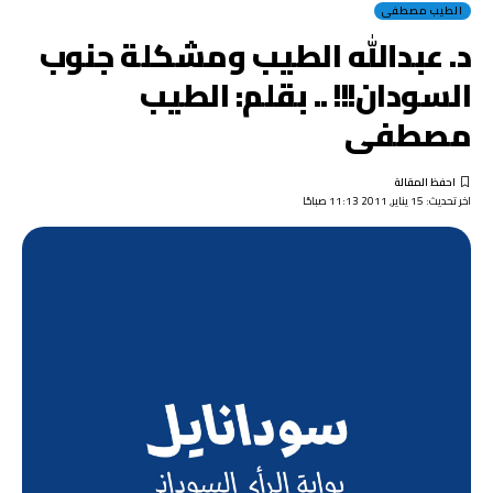
الطيب مصطفى
د. عبدالله الطيب ومشكلة جنوب
السودان!!! .. بقلم: الطيب
مصطفى
اخر تحديث: 15 يناير, 2011 11:13 صباحًا