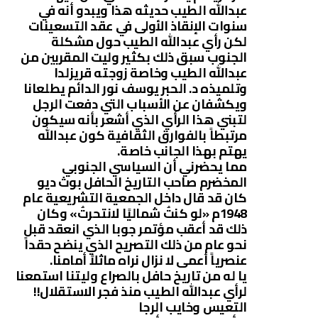
عبدالله الطيب حديثه هذا ويبدو أنه في
سنوات الإنقاذ الأولى في عقد التسعينات
لكن رأي عبدالله الطيب حول مشكلة
الجنوب سبق ذلك بكثير وليت المقربين من
عبدالله الطيب وخاصة زوجته قريزلدا
وتلميذه د. الحبر يوسف نور الدائم يطلعانا
ويكشفان عن الأسباب التي دفعت الرجل
لتبني هذا الرأي الذي أشعر بأنه سيكون
مرتبطاً بالفوارق الثقافية كون عبدالله
يهتم بهذا الجانب خاصة.
مما يحضرني أن السياسي الجنوبي
المخضرم صاحب التاريخ الحافل بوث ديو
كان قد قال داخل الجمعية التشريعية عام
1948م «لو كنتُ شماليًا لانتحرتُ» وكان
ذلك قد أعقب مؤتمر جوبا الذي انعقد قبل
نحو عام من ذلك التصريح الذي ينضح حقداً
عنصرياً أعمى لا نزال نراه ماثلاً أمامنا.
يا له من تاريخ حافل بالصراع وليتنا استمعنا
لرأي عبدالله الطيب منذ فجر الاستقلال!!
التعيس وخايب الرجا