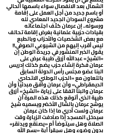
الشمال بعد الانفصال سواء باسمها الحالي
أو باسم جديد من أجل العمل على إقامة
مشروع السودان الجديد المعادي لله
ورسوله.. إن عرمان كثف اجتماعاته
بقيادات حزبية علمانية بغرض إقامة تحالف
مع بعض الشخصيات والأحزاب وبالطبع
ليس أقرب إليهم من الشيوعي الصوفي!!
يقول الخبر المنشور في جريدة الوطن إن
«الشيخ» عبدالله أزرق طيبة عرض على
عرمان فكرة إنشاء حزب يضم كذلك إدريس
البنا عضو مجلس رأس الدولة السابق
بالتعاون مع «الحزب الوطني الاتحادي
الديمقراطي» وأن عرمان وافق مبدئياً وأن
عرمان والبنا اتفقا على زيارة «الشيخ» أزرق
طيبة الذي أتوقع كذلك هذه المرة أن
يوشِّح عرمان بالشال الأخضر ويسميه شيخ
عرمان ولست أدري ما إذا كان عرمان
سيدخل المسجد إذا صادفت الزيارة وقت
الصلاة وهل سيتوضأ أم «يصنقع ويدنقر»
بدون وضوء وهل سيقرأ آية «بسم الله