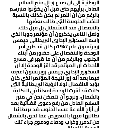
الوطنية إلى أن صدع رجال منبر السلام
العادل برأيهم حتى قبل أن يكوِّنوا منبرهم
بالرغم من أن الأمر لم يكن كذلك بالنسبة
للنخب الجنوبية التي طالب بعضُها
بالانفصال منذ الاستقلال بل قبل ذلك،
ولعلَّ الناس يذكرون أن مؤتمر جوبا الذي
رأسه السكرتير الإداري البريطاني جيمس
روبرتسون عام 1947م كان قد طرح أمر
الوحدة والانفصال على حضور من أبناء
الجنوب وبالرغم من أن ما ظهر في مسرح
الأحداث أن المؤتمر قد أقرّ الوحدة إلا أن
السكرتير الإداري جيمس روبرتسون اعترف
فيما بعد أنه زور نتيجة المؤتمر الذي كان
يؤيد الانفصال لولا الرؤية البريطانية التي
كانت قد أقرت الوحدة إمعاناً في النكاية
بالشمال، ونرجو أن نتمكن نحن في منبر
السلام العادل من رفع دعوى قضائية بعد
أن أزاح الله عنا عبء الجنوب ضد بريطانيا
نطالبها فيها بالتعويض عما لحق بالشمال
من تدمير وخراب ودماء ودموع جراء تلك