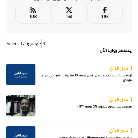
5.5K
140
3.5K
Select Language
▼
يتصفح زوارنا الآن
منبر الرأي
أزمة مالية عالمية جديدة هل أشعل كوفيد 19 فتيلها؟ .. بقلم: علي ادريس
موسى
منبر الرأي
محاكمة عبد الخالق محجوب (27 يوليو 1971)
منبر الرأي
عادل شالوكا ونظرية (الاصطفاف)!! .. بقلم: عبدالله مكاوي