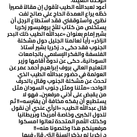
الوحدة اللعينة.
أعود لعبدالله الطيب لأقول إن مقالاً قصيراً
خطّه يراع العمدة الحاج علي صالح لفت
نظري واستوقفني فقد استطاع الرجل أن
يستخلص من كتاب للأخ بروفيسور زكريا
بشير إمام بعنوان «عبدالله الطيب ذلك البحر
الزاخر» رأياً لعالمنا الجليل حول مشكلة
الجنوب فقد حكى د. زكريا بشير أستاذ
الفلسفة والفكر الإسلامي بالجامعات
السودانية.. حكى عن ندوة أقامها وزير
التعليم العالي بروف إبراهيم أحمد عمر عن
العولمة في حضور عبدالله الطيب الذي
تحدث عن مشكلة الجنوب وقال بالحرف
الواحد: «مثلنا ومثل جنوب السودان مثل
من يقبض على أذني مرفعين.. فهو لا
يستطيع أن يفكه مخافة أن يفترسه»!! ثم
قال عبدالله الطيب: «الرأي عندي أن نقول
للدول الكبرى وخاصة أمريكا وبريطانيا
وكذلك الأمم المتحدة تعالوا امسكوا
مرفعينكم هذا وخلصونا منه»!!
د. زكريا لم يذكر السنة التي قال فيها