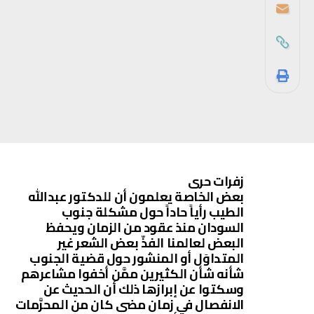
زفرات حرى
بعض الخاصة يعلمون أن للدكتور عبدالله
الطيب رأياً حاداً حول مشكلة جنوب
السودان منذ عقود من الزمان ويحفظ
البعض لعالمنا الفذّ بعض الشعر غير
المتداوَل أو المنشور حول قضية الجنوب
شأنه شأن الكثيرين ممَّن أخفوا مشاعرهم
وسكتوا عن إبرازها ذلك أن الحديث عن
الانفصال في زمان مضى كان من المحرَّمات