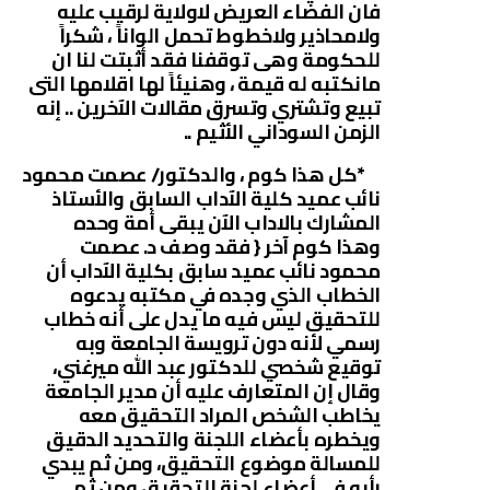
فان الفضاء العريض لاولاية لرقيب عليه
ولامحاذير ولاخطوط تحمل الواناً ، شكراً
للحكومة وهى توقفنا فقد أثبتت لنا ان
مانكتبه له قيمة ، وهنيئاً لها اقلامها التى
تبيع وتشتري وتسرق مقالات الآخرين .. إنه
الزمن السوداني الأثيم ..
*كل هذا كوم ، والدكتور/ عصمت محمود
نائب عميد كلية الآداب السابق والأستاذ
المشارك بالاداب الآن يبقى أمة وحده
وهذا كوم آخر { فقد وصف د. عصمت
محمود نائب عميد سابق بكلية الآداب أن
الخطاب الذي وجده في مكتبه يدعوه
للتحقيق ليس فيه ما يدل على أنه خطاب
رسمي لأنه دون ترويسة الجامعة وبه
توقيع شخصي للدكتور عبد الله ميرغني،
وقال إن المتعارف عليه أن مدير الجامعة
يخاطب الشخص المراد التحقيق معه
ويخطره بأعضاء اللجنة والتحديد الدقيق
للمسالة موضوع التحقيق، ومن ثم يبدي
رأيه في أعضاء لجنة التحقيق ومن ثم