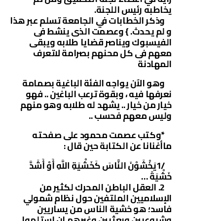
يخاطبه رئيس اللجنة.
وذكر الخطابات في الجامعة تسلم عبر هذا
و لم يحدث. } وعصمت الذى ينشط فى
الفيسبوك ويناصر قضايا طلابه ويبقى
معهم فى كل محنهم بصرامة لاتعرف
المهادنة
وهو الآن يواجه الفئة الباغية بصمامة
نعرفها فيه ، وبقوة ترعب الباغين .. فهو
خيار من خيار .. يشهد له طلابه وهو منهم
وليس معهم فحسب ..
*وكتب عصمت محمود على صفحته
ماأغنانا عن الكتابة حين قال :
/1يَخْشَوْنَ النَّاسَ كَخَشْيَةِ اللَّهِ أَوْ أَشَدَّ
خَشْيَةً …
2. العقل الباطن المحرك لكثير من
الإسلاميين الملتفين حول نظام شمولي
فاسد؛ هو خشية الناس من يساريين
وشيوعيين وبعثيين وغيرهم إن استلموا