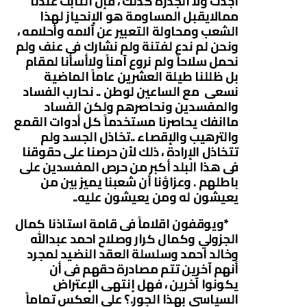
اجدت ولا الجذرة كذلك ، فإن الثابت عندنا
ممالايقبل المساومة هو الإنحياز لهذا
الشعب ومحاولة التعبير عن آلامه وأحلامه ،
ونحن لم ندع لفتنة ولم نشارك فى عنف ولم
نحمل سلاحاً ولم نروع آمناً ولاأسأنا لمقام
بل ظللنا طيلة العشرين عاماً الماضية
نسعى مع الساعين لوطن .. نحارب الفساد
والمفسدين ونحاصرهم ولكن الفساد
ماانفك يحاصرنا مستخدماً كل أدوات القمع
والترهيب والإقصاء ..تخاذل الجسد ولم
تتخاذل الإرادة ، ذلك لأن حرصنا على حقوقنا
فى هذا البلد أكبر من حرص المفسدين على
باطلهم . وعزاؤنا أن شعبنا يميز بين من
يعيشون له ومن يعيشون عليه..
*ويوقفون اقلاماً فى قامة استاذنا كمال
الجزولي وكمال كرار وصلاح احمد عبدالله
وخالد احمد وسلسلة العقد النضيد لمجرد
أنهم آخرين تتم مصادرة حقهم فى أن
يكونوا آخرين ، فهل إنتهى الإعتراض
السياسي بهذا الجور.؟ على العكس تماماً