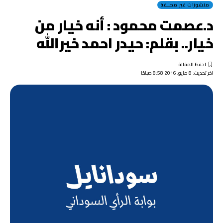
منشورات غير مصنفة
د.عصمت محمود : أنه خيار من
خيار.. بقلم: حيدر احمد خيرالله
اخر تحديث: 8 مايو, 2016 8:58 صباحًا