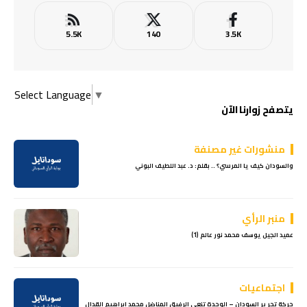
5.5K
140
3.5K
Select Language
▼
يتصفح زوارنا الآن
منشورات غير مصنفة
والسودان كيف يا المرسي؟ .. بقلم: د. عبد اللطيف البوني
منبر الرأي
عميد الجيل يوسف محمد نور عالم (1)
اجتماعيات
حركة تحرير السودان – الوحدة تنعى الرفيق المناضل محمد إبراهيم القدال