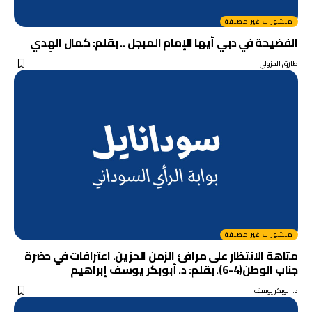
منشورات غير مصنفة
الفضيحة في دبي أيها الإمام المبجل .. بقلم: كمال الهِدي
طارق الجزولي
منشورات غير مصنفة
متاهة الانتظار على مرافئ الزمن الحزين. اعترافات في حضرة
جناب الوطن(4-6). بقلم: د. أبوبكر يوسف إبراهيم
د. ابوبكر يوسف