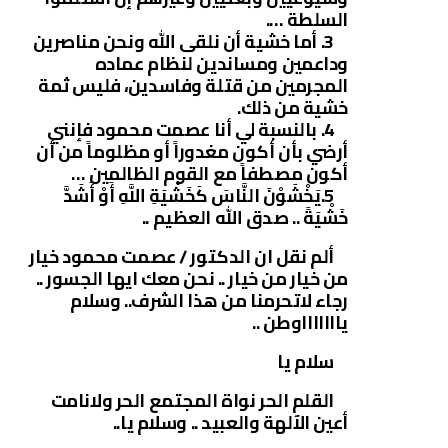
السلطة ….
3. أما خشية أن نلقى الله ونحن مناصرين
وداعمين ومساندين لنظام عماده
المجرمين من قتلة وفاسدين، فليس ثمة
خشية من ذلك.
4. بالنسبة لي أنا عصمت محمود فإنني
أرضي بأن أكون مغدوراً أو مظلوماً من أن
أكون مصطفاً مع القوم الظالمين …
5.يَخْشَوْنَ النَّاسَ كَخَشْيَةِ اللَّهِ أَوْ أَشَدَّ
خَشْيَةً .. صدق الله العظيم ..
ألم نقل ان الدكتور / عصمت محمود خيار
من خيار من خيار .. نحن معك ايها الجسور ..
رجاء لاتحرمنا من هذا الشرف.. وسلام
ياااااااوطن ..
سلام يا
القلم الحر نواة المجتمع الحر ولانامت
أعين الآلهة والعبيد .. وسلام يا..