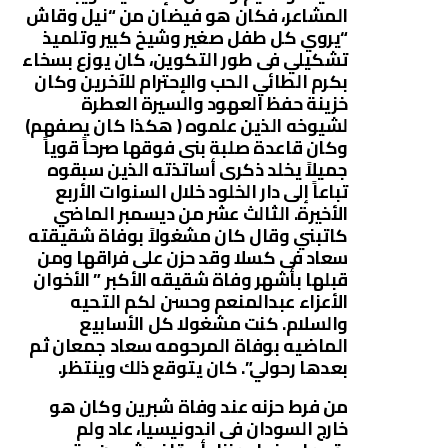
المشاعر، فكان هو فيضان من “نيل وقاش
“يروي كل طفل صغير وشيخ كبير وتلميذ
تشكيلي فى طور التكوين، كان يوزع بسخاء
بكرم الطائي الحب والإحترام للآخرين وكان
خزينة حفظ العهود والسيرة العطرة
لشيوخه الذين علموه ( هكذا كان يصفهم)
وكان قاعدة صلبة بنى فوقها صرحاً قوياً
جميلاً يخلد ذكرى أساتذته الذين سبقوه
تباعاً إلى دار الخلود خلال السنوات الأربع
الأخيرة. الثالث عشر من ديسمبر الماضي
كاتبني وقال كان مشغولاً بوفاة شقيقته
سعاد فى كسلا وقد حزن على فراقها ومن
قبلها بأشهر وفاة شقيقه الأكبر ” الأخوان
الأعزاء عبدالمنعم وحسن لكم التحيه
والسلام. كنت مشغولا كل الأسابيع
الماضيه بوفاة المرحومه سعاد جمعان ثم
بعدها رحولي”. كان يتوقع ذلك وينتظر.
من فرط حزنه عند وفاة شبرين وكان هو
خارج السودان فى اندونيسيا، عاد ولم