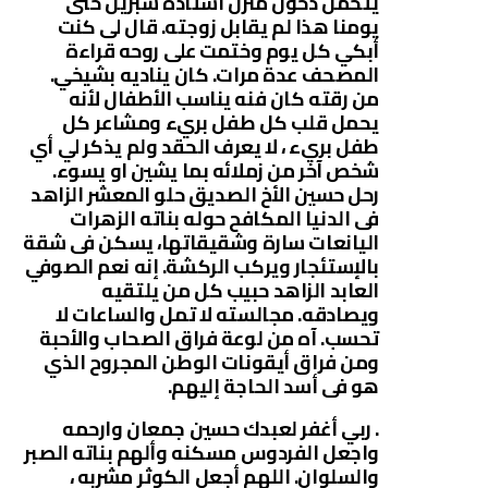
يتحمل دخول منزل أستاذه شبرين حتى
يومنا هذا لم يقابل زوجته. قال لى كنت
أبكي كل يوم وختمت على روحه قراءة
المصحف عدة مرات. كان يناديه بشيخي.
من رقته كان فنه يناسب الأطفال لأنه
يحمل قلب كل طفل بريء ومشاعر كل
طفل بريء ، لا يعرف الحقد ولم يذكر لي أي
شخص آخر من زملائه بما يشين او يسوء.
رحل حسين الأخ الصديق حلو المعشر الزاهد
فى الدنيا المكافح حوله بناته الزهرات
اليانعات سارة وشقيقاتها، يسكن فى شقة
بالإستئجار ويركب الركشة. إنه نعم الصوفي
العابد الزاهد حبيب كل من يلتقيه
ويصادقه. مجالسته لا تمل والساعات لا
تحسب. آه من لوعة فراق الصحاب والأحبة
ومن فراق أيقونات الوطن المجروح الذي
هو فى أسد الحاجة إليهم.
. ربي أغفر لعبدك حسين جمعان وارحمه
واجعل الفردوس مسكنه وألهم بناته الصبر
والسلوان. اللهم أجعل الكوثر مشربه ،