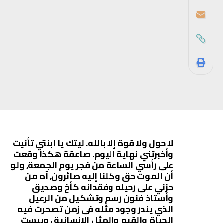
لا حول ولا قوة إلا بالله. ليتك يا ابنتي تأنيت
وأخبرتني نهاية اليوم. صاعقة هكذا وقعت
على رأسي الساعة من فجر يوم الجمعة, ولو
أن الموت حق وكلنا إليه صائرون, آه من
حزني على رحيله وفقدانه كأخ وصديق
وأستاذ فنون رسم وتشكيل من الرعيل
الذي يندر وجود مثله فى زمن تصحرت فيه
الحياة والقيم والمثل الإنسانية ، ويبست