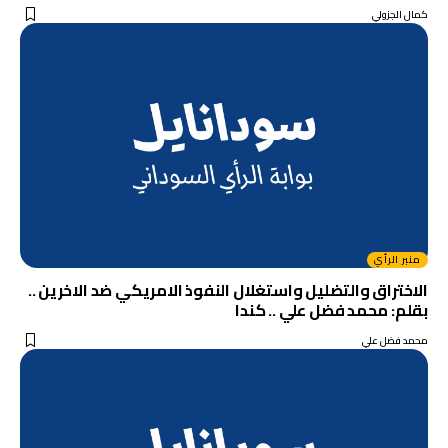
كمال الجزولي
منبر الرأي
الاختراق والتضليل واستغلال النفوذ الامريكي ضد الاخرين ..
بقلم: محمد فضل علي .. كندا
محمد فضل علي