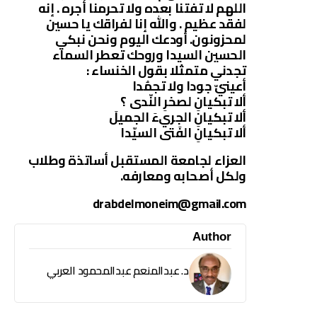
اللهم لا تفتنا بعده ولا تحرمنا أجره . إنه
لفقد عظيم . والله إنا لفراقك يا حسين
لمحزونون. أودعك اليوم ونحن نبكي
الحسين السيدا وروحك تعطر السماء
تجدني متمثلا بقول الخنساء :
أعينيّ جودا ولا تجمُدا
ألا تبكيانِ لصخرِ النّدى ؟
ألا تبكيانِ الجريءَ الجميلَ
ألا تبكيانِ الفَتى السيّدا
العزاء لجامعة المستقبل أساتذة وطلاب
ولكل أصحابه ومعارفه.
drabdelmoneim@gmail.com
Author
د. عبدالمنعم عبدالمحمود العربي