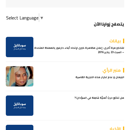
Select Language
▼
يتصفح زوارنا الآن
بيانات
للتذكير مرة أخرى: إعلان مظاهرة كبرى لإتحاد أبناء دارفور بالمملكة المتحدة
– السبت 23 يناير 2016
منبر الرأي
البرهان و عدم تكرار هذه التجربة القاسية
هل تندَلِع حربٌ أهليَّة شامِلة في السوُدان؟!
الأخبار