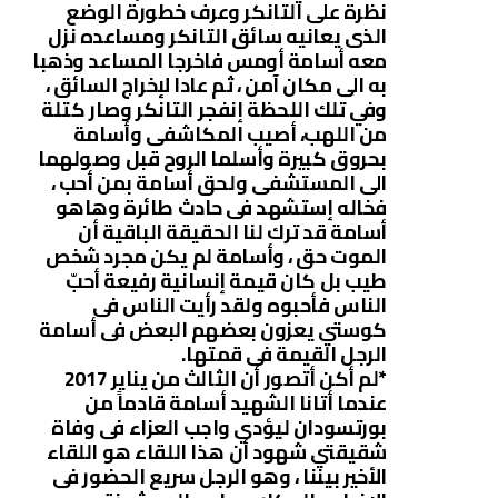
نظرة على التانكر وعرف خطورة الوضع
الذى يعانيه سائق التانكر ومساعده نزل
معه أسامة أومس فاخرجا المساعد وذهبا
به الى مكان آمن ، ثم عادا لإخراج السائق ،
وفي تلك اللحظة إنفجر التانكر وصار كتلة
من اللهب، أصيب المكاشفى وأسامة
بحروق كبيرة وأسلما الروح قبل وصولهما
الى المستشفى ولحق أسامة بمن أحب ،
فخاله إستشهد فى حادث طائرة وهاهو
أسامة قد ترك لنا الحقيقة الباقية أن
الموت حق ، وأسامة لم يكن مجرد شخص
طيب بل كان قيمة إنسانية رفيعة أحبّ
الناس فأحبوه ولقد رأيت الناس فى
كوستي يعزون بعضهم البعض فى أسامة
الرجل القيمة فى قمتها.
*لم أكن أتصور أن الثالث من يناير 2017
عندما أتانا الشهيد أسامة قادماً من
بورتسودان ليؤدي واجب العزاء فى وفاة
شقيقتي شهود أن هذا اللقاء هو اللقاء
الأخير بيننا ، وهو الرجل سريع الحضور فى