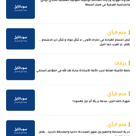
والكراهية العرقية في مسار السلطة
منبر الرأي
فَض اعتصام القيادة في ذكراه الأولى: لا فُضّ فوك و فُضّ دَير الاعتصام ..
بقلم: عز العرب حمد النيل
بيانات
كلمة الأمينة العامة لحزب الأمة الأستاذة سارة نقد الله في المؤتمر الصحفي
منبر الرأي
شهرة كاشا النيل: صدفة بريئة أم دور مقصود؟
منبر الرأي
حرية الصحافة والتعبير بين منهج المساءلة داخليا والملاحقة خارجيا .. بقلم: