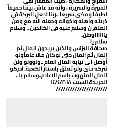
الافراح والمكاره ، طيب المعشر نقي
السيرة والسريرة ، وأنه قد عاش بيننا خفيفاً
لطيفاً ومضى سريعا ..ربنا اجعل البركة فى
ذريته واهله واخوانه وجعله الله مع ومن
المتقين وسلام عليه فى الخالدين .. وسلام
يااااااوطن..
سلام يا
صحافة البزنس والذين يريدون المال ثم
المال ثم المال حتى لوكان مالا عاماًولو
أوصل الى نيابة المال العام ..ولوولو ولن
نتركه حتى ولو تعلق باستار الكعبة..ادركو
المال المنهوب باسم الاعلام..وسلام يا..
الجريدة السبت ١٤/٤/٢٠١٨
//////////////////////