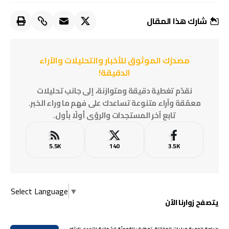
شارك هذا المقال
مصدرُك الموثوق للأخبار والتحليلات والآراء
الدقيقة!
نقدّم تغطية دقيقة ومتوازنة، إلى جانب تحليلات
معمّقة وآراء متنوعة تساعدك على فهم ما وراء الخبر.
تابع آخر المستجدات والرؤى أولًا بأول.
5.5K
140
3.5K
Select Language
▼
يتصفح زوارنا الآن
هراوة الهوية ورايات المخاتلة، توظيف القوميّة الشمالية للتحدي الإثني