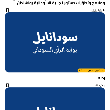
وملامح وتطوّرات دستور الجالية السودانية بواشنطن‎
طارق الجزولي
منشورات غير مصنفة
رحله
بابكر سلك