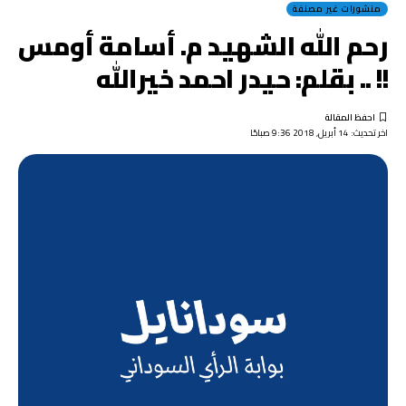
منشورات غير مصنفة
رحم الله الشهيد م. أسامة أومس
!! .. بقلم: حيدر احمد خيرالله
اخر تحديث: 14 أبريل, 2018 9:36 صباحًا