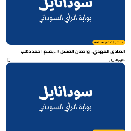
منشورات غير مصنفة
الصادق المهدي.. وادمان الفشل !! .. بقلم: احمد دهب
طارق الجزولي