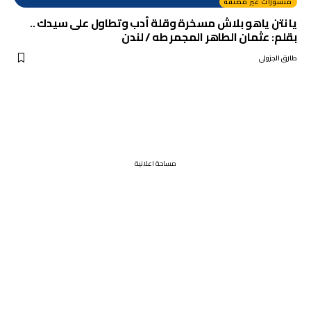
منشورات غير مصنفة
يا نتن ياهو بلاش مسخرة وقلة أدب وتطاول على سيدك ..
بقلم: عثمان الطاهر المجمر طه / لندن
طارق الجزولي
مساحة اعلانية