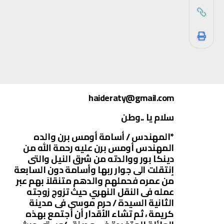
haideraty@gmail.com
سلام يا ..وطن
*المهندس / أسامة أومس برن والده
المهندس أومس برن عليه رحمة الله من
دينكا بور ووالدته من شرق النيل والتى
إنتقلت الى جوار ربها وأسامة دون السابعة
من عمره فحملهم والدهم متنقلاَ بهم عبر
عمله فى النقل النهري حيث تزوج زوجته
الثانية السيدة / حرم موسى فى مدينة
كريمة ، ثم تشاء الأقدار أن أجتمع بهذه