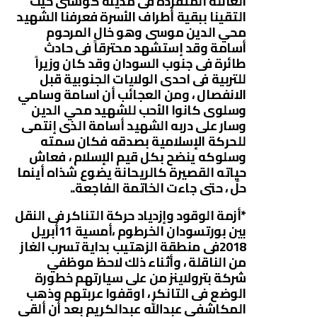
العائلة المتفردة فى مدينة كوستى حيث
التقينا ببقية أطراف الأسرة فعرفنا الشهيد
محي الدين موسى وهو خال المرحوم
أسامة وقد إستشهد محترقاً فى حادث
طائرة فى جنوب السودان وقد كان وزيراً
للتربية فى احدى الولايات الجنوبية قبل
الانفصال ، ومن العجائب أن اسامة وسامي
وسلوى كانوا الأحب للشهيد محي الدين
وسار على دربه الشهيد أسامة الذى إنتمى
للحركة الإسلامية بصدقه فكان سمته
وسلوكه ينضح بكل قيم الإسلام ، فعاش
حياته القصيرة كالريحانة يضوع شذاه أينما
حلّ ، حتى جاءت الخاتمة الفاجعة..
*أزمة الوقود وإزدياد حركة التناكر فى النقل
بين بورتسودان الخرطوم ،أمسية 11أبريل
2018فى منطقة الزهتيب بداية تسرب الغاز
من الناقلة ، وأثناء ذلك لاحظ موظفي
شركة بترولاينز من على سيارتهم خطورة
الوضع فى التانكر ، اوقفوا عربتهم وذهب
المكاشفي عبدالله عبدالكريم بعد أن ألقى