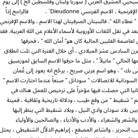
 مسيحيي المشرق العربي ( سوريا ولبنان وفلسطين الخ ) إلى يوم
الإفرنجية ، الاسم الفرنسي
Dieudonne`
.
فالراجح إذاً
 عطاء الله “. فالبنيتان الصرفيتان لهذا الاسم ، والاسم الإفرنجي
ي نقل اللغات الأوروبية لأسماء الأعلام عن اللة العربية. فقد
عاصمة الفلبين الحالية كان هو” أمان الله ” ، فحرفها
القرن السادس عشر الميلادي ، أي خلال الفترة التي تلت انطلاق
 الحالي ” مانيلاّ ” ، مثل ما حرفوا الاسم السايق لموزمبيق
بك ” ، وهو اسم عربي صريح ، يرجّح انه يعود إلى عُمان
سودانية للاتصالات ” سوداتل ” صنعاً عندما اختارت الاسم ”
يتانيا التي حصلت فيها مؤخراً على ترخيص للعمل هناك في
 ” شنقيط ” من وقع طيب ، ودلالة تاريخية وثقافية ، قمينة
ين بلاد سودان وادي النيل ، وبلاد شنقيط التي ينظر إليها
 والشعر والشعراء ، والأدب والأدباء ، والصالحين والأولياء
 النحرير ، والشاعر المصقع ، إبراهيم الدلاّل الشنقيطي ، يمثل