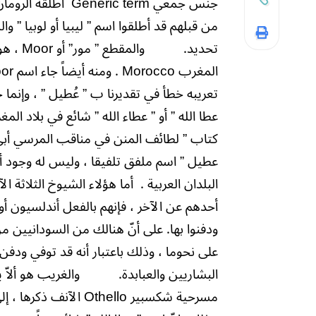
جنس جمعي
Generic term
أطلقه الرومان
من قبلهم قد أطلقوا اسم ” ليبيا أو لوبيا ” و
تحديد.
والمقطع ” مور” أو
Moor
، هو
المغرب
Morocco
. ومنه أيضاً جاء اسم
oor
تعريبه خطأ في تقديرنا ب ” عُطيل ” ، وإنما 
عطا الله ” أو ” عطاء الله ” شائع في بلاد ا
كتاب ” لطائف المنن في مناقب المرسي أبي 
عطيل ” اسم ملفق تلفيقا ، وليس له وجود أو
البلدان العربية .
أما هؤلاء الشيوخ الثلاثة 
أحدهم عن الآخر ، فإنهم بالفعل أندلسيون أوم
ودفنوا بها. على أنّ هنالك من السودانيين 
على نحوما ، وذلك باعتبار أنه قد توفي ودفن
البشاريين والعبابدة.
والغريب هو ألاّ
مسرحية شكسبير
Othello
الآنف ذكرها ، إ