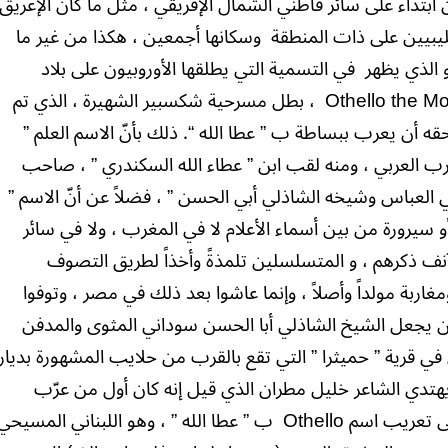
 ابتداءً على سائر قاطني الشمال الإفريقي ، مثل ما كان الإغريق
الليبيين على ذات المنطقة
وسكانها أجمعين ، هكذا من غير ما
 الذي يظهر
في التسمية التي يطلقها الأوروبيون على بلاد
Othello the M
، بطل مسرحية شكسبير الشهيرة ، الذي تم
حقه أن يعرب ببساطة ب ” عطا الله “. ذلك بأنّ الاسم العلم ”
لمغرب العربي ، ومنه لقب ابن ” عطاء الله السكندري ” ، صاحب
العباس وشيخه الشاذلي أبي الحسن ” ، فضلاً عن أنّ الاسم ”
 سيرورة من بين أسماء الأعلام لا في المغرب ، ولا في سائر
الآنف ذكرهم ، و المتسلسلين تلمذةً وأخذاً لطريق التصوف
غاربة مولداً وأصلاً ، وإنما عاشوا بعد ذلك في مصر ، وتوفوا
من يجعل الشيخ الشاذلي أبا الحسن سوداني المثوى والمدفن
 في قرية ” حميثرا ” التي تقع بالقرب من حلايب المشهورة بديار
 يهتدي الشاعر خليل مطران الذي قيل إنه كان أول من عرّب
لى تعريب اسم
Othello
ب ” عطا الله ” ، وهو اللبناني المسيحي