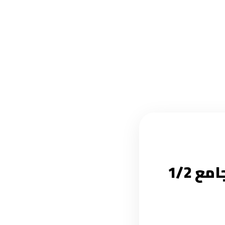
ردُّ تحية الصديقين الشنقيطي وعبد العزيز جامع 1/2