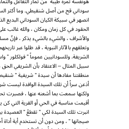
هونفسه ثمرةً طيبة
من ثمار التفاعل والتما
سوداني قح من أصل شنقيطي. وما أكثر السود
انصهر في سبيكة الكيان السوداني البديع ال
الحقود في كل زمان ومكان ، والله غالب على 
والأشراف ، والشيء بالشيء يذكر ، فإنّ مسل
وتعلقهم بالآثار النبوية ، قد ظلوا عبر تاريخ
الشريفة. وللسودانيين عموماً ” فولكلور ” 
سبيل المثال – الاعتقاد بأن الشريفي الحق 
منطقتنا مفادها أن سيدة ” شريفية ” شنقيطي
أذعن سراً أن تلك السيدة الوافدة ليست شريفي
ولكنها سمعت بما أشعنه عنها ، فصبرت تحيناً 
أقيمت مناسبة في الحي أو القرية التي كن 
انبرت تلك السيدة لكي ” تقطعْ ” العصيدة بي
صيجانها ” ، ومن دون أن تستخدم أية أداة أخ