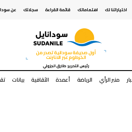
اختياراتنا لك
اهتماماتك
قائمة القراءة
سجلاتك
عن سودان
أول صحيفة سودانية تصدر من
الخرطوم عبر الانترنت
رئيس التحرير: طارق الجزولي
بار
منبر الرأي
الرياضة
أعمدة
الثقافية
بيانات
تقا