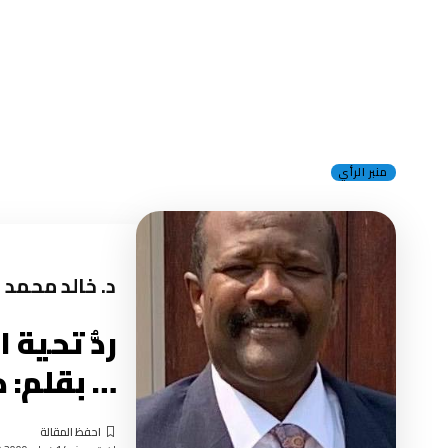
منبر الرأي
د. خالد محمد 
… بقلم: د