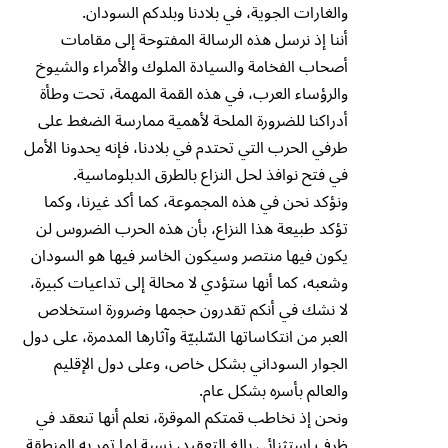
والغارات الجوية، في بلادنا وبلدكم السودان.
أننا إذ نرسل هذه الرسالة المفتوحة إلى مقامات
أصحاب الفخامة والسيادة الملوك والأمراء والشيوخ
والرؤساء العرب، في هذه القمة المهمة، تحت وطأة
أدراكنا للضرورة الملحة لأهمية ممارسة الضغط على
طرفي الحرب التي تحتدم في بلادنا، فإنه يحدونا الأمل
في فتح نوافذ لحل النزاع بالطرق الدبلوماسية.
ونؤكد نحن في هذه المجموعة، كما أكد غيرنا، وكما
تؤكد طبيعة هذا النزاع، بأن هذه الحرب الضروس لن
يكون فيها منتصر وسيكون الخاسر فيها هو السودان
وشعبه، كما أنها ستؤدي لا محالة إلى تداعيات كبيرة،
لا نشك في أنكم تقدرون حجمها وضرورة استخلاص
العبر من انتكاساتها السّلبيّة وآثارها المدمرة، على دول
الجوار السوداني بشكل خاص، وعلى دول الإقليم
والعالم بأسره بشكل عام.
ونحن إذ نخاطب قمتكم الموقرة، نعلم أنها تنعقد في
ظرف استثنائي بالغ التعقيد، نسبة لما تمر به المنطقة