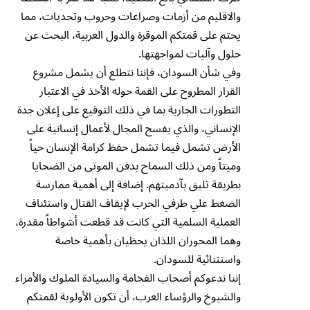
والاقليم من أزمات وصراعات وحروب وتحديات، مما
يحتم على قمتكم الموقرة والدول العربية، البحث عن
حلول وآليات لمواجهتها.
وفي شأن السودان، فإننا نتطلع أن يشمل مشروع
القرار المطروح على القمة حوله الأخذ في الاعتبار
التطورات الجارية بما في ذلك التوقيع على إعلان جدة
الإنساني، والذي يفسح المجال لأعمال إنسانية على
الأرض تشمل فيما تشمل حفظ كرامة الإنسان حياً
وميتاً ومن ذلك السماح بدفن الموتى من الضحايا
بطريقة تليق بآدميتهم. إضافة إلى أهمية ممارسة
الضغط علي طرفي الحرب لإيقاف القتال واستئناف
العملية السلمية التي كانت قد قطعت أشواطاً مقدرة،
وهما المحوران اللذان يحظيان بأهمية خاصة
واستثنائية للسودان.
إننا ندعوكم أصحاب الفخامة والسيادة الملوك والأمراء
والشيوخ والرؤساء العرب، أن تكون الأولوية لقمتكم