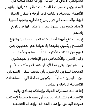
السوداني الأعزل كل ساعة، وإراقة دماء مئات من
المدنيين، وتدمير بنية البلاد التحتية ومقدراتها، وانهيار
الأنظمة الصحية، وإيقاف كافة أوجه وأشكال الحياة
فيها، والتسبب في فرار ونزوح داخلي، وهجرة قسرية
لأعداد كبيرة من السودانيين، لا مثيل لها في تاريخ
بلادهم.
إن من يدفع أبهظ أثمان هذه الحرب المدمرة والنزاع
المسلح ويكتوي بنارهما بلا هوادة هم المدنيون بمن
فيهم من الفئات الأكثر ضعفاً كالنساء، والأطفال،
وكبار السن، والأشخاص ذوو الإعاقة، والمهمشون
والمشردون. وفي هذا الإطار، فقد قدر مكتب الأمم
المتحدة لشؤون اللاجئين، بأن نصف سكان السودان
من النازحين داخلياً، سيكونون بحاحة الي المساعدات
الانسانية العاجلة والملحة.
إننا نناشد ضمائركم الحية، وإيمانكم بمبادئ وقيم
الإنسانية والشهامة العربية، أن تسعوا جميعاً لإسكات
صوت البنادق، وإخماد المدافع، وإيقاف القصف