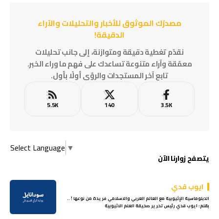
مصدرُك الموثوق للأخبار والتحليلات والآراء
الدقيقة!
نقدّم تغطية دقيقة ومتوازنة، إلى جانب تحليلات
معمّقة وآراء متنوعة تساعدك على فهم ما وراء الخبر.
تابع آخر المستجدات والرؤى أولًا بأول.
5.5K
140
3.5K
Select Language
▼
يتصفح زوارنا الآن
ايوب قدي
الدبلوماسية الإثيوبية مع العالم العربي والاسلامي فريدة من نوعها ! ..
بقلم: ايوب قدي رئيس تحرير صحيفة العلم الاثيوبية