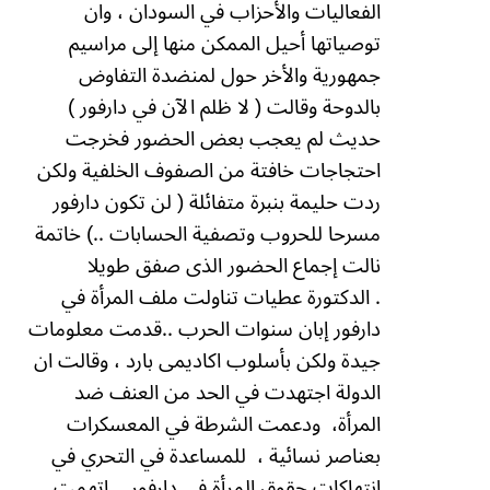
الفعاليات والأحزاب في السودان ، وان
توصياتها أحيل الممكن منها إلى مراسيم
جمهورية والأخر حول لمنضدة التفاوض
بالدوحة وقالت ( لا ظلم الآن في دارفور )
حديث لم يعجب بعض الحضور فخرجت
احتجاجات خافتة من الصفوف الخلفية ولكن
ردت حليمة بنبرة متفائلة ( لن تكون دارفور
مسرحا للحروب وتصفية الحسابات ..) خاتمة
نالت إجماع الحضور الذى صفق طويلا
.
الدكتورة عطيات تناولت ملف المرأة في
دارفور إبان سنوات الحرب ..قدمت معلومات
جيدة ولكن بأسلوب اكاديمى بارد ، وقالت ان
الدولة اجتهدت في الحد من العنف ضد
المرأة،
ودعمت الشرطة في المعسكرات
بعناصر نسائية ،
للمساعدة في التحري في
انتهاكات حقوق المرأة في دارفور .. اتهمت