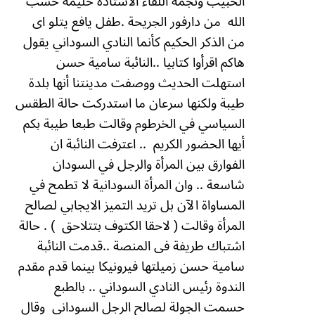
الحبيب ونجمة اللقاء الأستاذة حليمة حسب
الله
من دارفور الجريحة .
طفل يافع يتلو اى
من الذكر الحكيم كأنما النادي السوداني يقول
هاكم اقرأوا كتابيا ..النائبة سامية حسن
استهلت الحديث ووصفت مدينتنا أنها بلدة
طيبة ولكنها سرعان ما استدركت حالة الطقس
السياسي في الخرطوم وقالت طبعا طيبة بكم
أيها الحضور الكريم
.. اعترفت النائبة ان
الفوارق بين المرأة والرجل في السودان
شاسعة .. وان المرأة السودانية لا تطمح في
المساواة الآن بل تريد التميز الايجابي لصالح
المرأة وقالت ( لاحقا الكتوف بتتلاحق
) .
حالة
اشتباك طريفة فى المنصة ..قدمت النائبة
سامية حسن زميلتها فيرونيكا بينما قدم مقدم
الندوة رئيس النادي السوداني .. بالطبع
حسمت الجولة لصالح الرجل السوداني
وقال