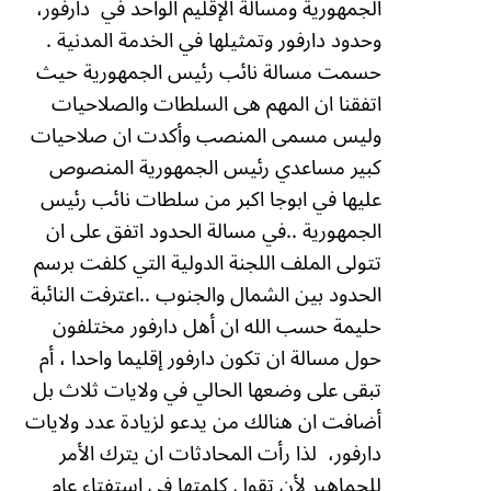
الجمهورية ومسالة الإقليم الواحد في
دارفور،
وحدود دارفور وتمثيلها في الخدمة المدنية .
حسمت مسالة نائب رئيس الجمهورية حيث
اتفقنا ان المهم هى السلطات والصلاحيات
وليس مسمى المنصب وأكدت ان صلاحيات
كبير مساعدي رئيس الجمهورية المنصوص
عليها في ابوجا اكبر من سلطات نائب رئيس
الجمهورية ..في مسالة الحدود اتفق على ان
تتولى الملف اللجنة الدولية التي كلفت برسم
الحدود بين الشمال والجنوب ..اعترفت النائبة
حليمة حسب الله ان أهل دارفور مختلفون
حول مسالة ان تكون دارفور إقليما واحدا ، أم
تبقى على وضعها الحالي في ولايات ثلاث بل
أضافت ان هنالك من يدعو لزيادة عدد ولايات
دارفور،
لذا رأت المحادثات ان يترك الأمر
للجماهير لأن تقول كلمتها في استفتاء عام