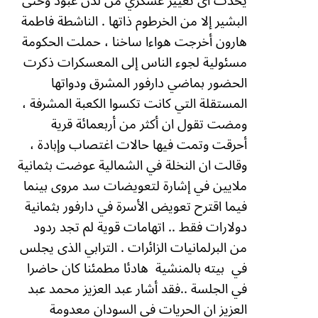
يحدث اى تغيير عسكري من لدن عبود وحتى
البشير إلا من الخرطوم ذاتها .
الناشطة فاطمة
هارون أخرجت هواءا ساخنا ، حملت الحكومة
مسئولية لجوء الناس إلى المعسكرات ذكرت
الحضور بماضي دارفور المشرق ودواتها
المستقلة التي كانت تكسوا الكعبة المشرفة ،
ومضت تقول ان أكثر من أربعمائة قرية
أحرقت وتمت فيها حالات اغتصاب وإبادة ،
وقالت ان النخلة في الشمالية عوضت بثمانية
ملايين في إشارة لتعويضات سد مروى بينما
فيما اقترح تعويض الأسرة في دارفور بثمانية
دولارات فقط .. اتهامات قوية لم تجد ردود
من البرلمانيات الزائرات .
الترابي الذى يجلس
في
بيته بالمنشية
هادئا مطمئنا كان حاضرا
في الجلسة ..فقد أشار عبد العزيز محمد عبد
العزيز ان الحريات في السودان معدومة