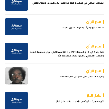
المندوب السامي في جنيف.. وخطوطه الحمراء! .. بقلم: د. مرتضى الغالي
منبر الرأي
ما تغالط البوليس! .. بقلم: د. صديق امبده
منبر الرأي
ماذا يحدث في شرق السودان؟ (1): بين التنافس القبلي، غياب حساسية المركز
والتدخل الإقليمي .. بقلم: ياسين محمد عبد الله
منبر الرأي
وادى حلفا اجمل مدن السودان التى ضيعناها
عادل الباز
أكبر ماسورة … تربت في عزكم …. بقلم: عادل الباز