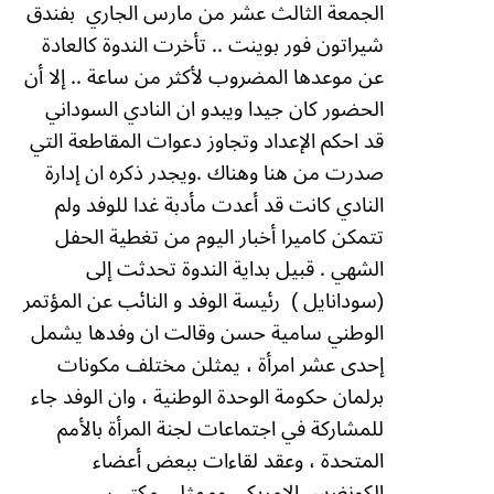
الجمعة الثالث عشر من مارس الجاري
بفندق
شيراتون فور بوينت .. تأخرت الندوة كالعادة
عن موعدها المضروب لأكثر من ساعة .. إلا أن
الحضور كان جيدا ويبدو ان النادي السوداني
قد احكم الإعداد وتجاوز دعوات المقاطعة التي
صدرت من هنا وهناك .ويجدر ذكره ان إدارة
النادي كانت قد أعدت مأدبة غدا للوفد ولم
تتمكن كاميرا أخبار اليوم من تغطية الحفل
الشهي .
قبيل بداية الندوة تحدثت إلى
(سودانايل )
رئيسة الوفد و النائب عن المؤتمر
الوطني سامية حسن وقالت ان وفدها يشمل
إحدى عشر امرأة ، يمثلن مختلف مكونات
برلمان حكومة الوحدة الوطنية ، وان الوفد جاء
للمشاركة في اجتماعات لجنة المرأة بالأمم
المتحدة ، وعقد لقاءات ببعض أعضاء
الكونغرس الامريكى وممثلي مكتب