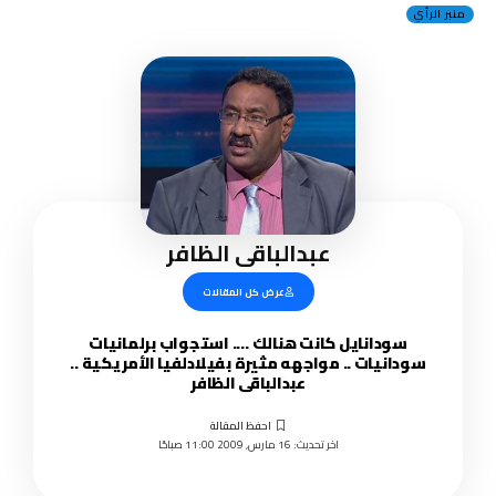
منبر الرأي
عبدالباقى الظافر
عرض كل المقالات
سودانايل كانت هنالك …. استجواب برلمانيات
سودانيات .. مواجهه مثيرة بفيلادلفيا الأمريكية ..
عبدالباقى الظافر
اخر تحديث: 16 مارس, 2009 11:00 صباحًا