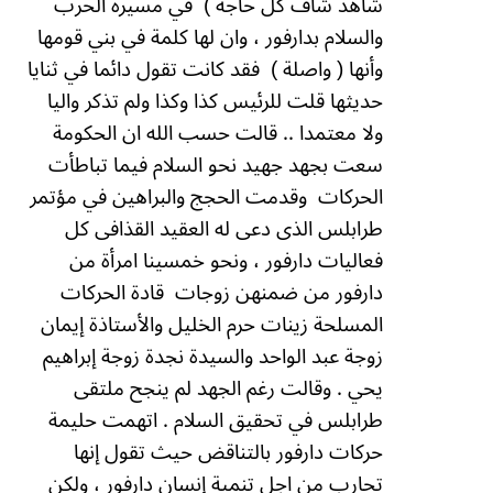
شاهد شاف كل حاجة )
في مسيرة الحرب
والسلام بدارفور ، وان لها كلمة في بني قومها
وأنها ( واصلة )
فقد كانت تقول دائما في ثنايا
حديثها قلت للرئيس كذا وكذا ولم تذكر واليا
ولا معتمدا .. قالت حسب الله ان الحكومة
سعت بجهد جهيد نحو السلام فيما تباطأت
الحركات
وقدمت الحجج والبراهين في مؤتمر
طرابلس الذى دعى له العقيد القذافى كل
فعاليات دارفور ، ونحو خمسينا امرأة من
دارفور من ضمنهن زوجات
قادة الحركات
المسلحة زينات حرم الخليل والأستاذة إيمان
زوجة عبد الواحد والسيدة نجدة زوجة إبراهيم
يحي . وقالت رغم الجهد لم ينجح ملتقى
طرابلس في تحقيق السلام .
اتهمت حليمة
حركات دارفور بالتناقض حيث تقول إنها
تحارب من اجل تنمية إنسان دارفور ، ولكن