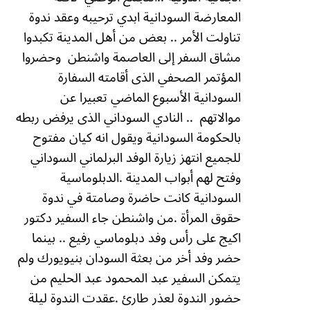
المعارضة السودانية ابدي ترحيبه وعقد ندوة
تناولت الأمر .. بعض من أهل المدينة تكبدوا
مشاق السفر إلى العاصمة واشنطن
وحضروا
المؤتمر الصحفي الذى أقامته السفارة
السودانية الأسبوع الماضي تعبيرا عن
موالاتهم
.. النادي السوداني الذى يرفض ربطه
بالحكومة السودانية ويقول انه كيان مفتوح
للجميع انتهز زيارة الوفد البرلماني السوداني
وفتح لهم أبواب المدينة .
الدبلوماسية
السودانية كانت حاضرة وصامتة في ندوة
حقوق المرأة .من واشنطن جاء السفير دكتور
اكيج على رأس وفد دبلوماسي رفيع .. بينما
حضر وفد أخر من بعثة السودان بنيويورك ولم
يتمكن السفير عبد المحمود عبد الحليم من
حضور الندوة لعذر طارئ .
عقدت الندوة ليلة