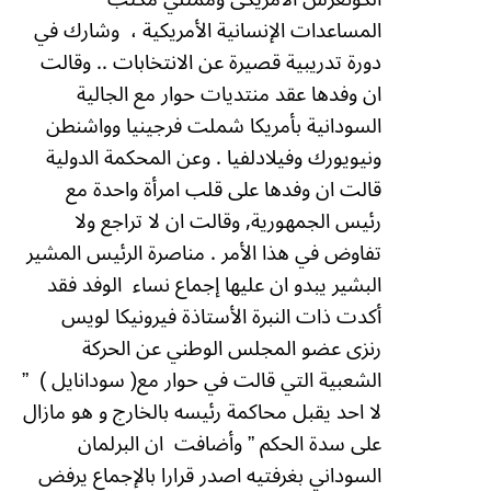
المساعدات الإنسانية الأمريكية ،
وشارك في
دورة تدريبية قصيرة عن الانتخابات .. وقالت
ان وفدها عقد منتديات حوار مع الجالية
السودانية بأمريكا شملت فرجينيا وواشنطن
ونيويورك وفيلادلفيا . وعن المحكمة الدولية
قالت ان وفدها على قلب امرأة واحدة مع
رئيس الجمهورية, وقالت ان لا تراجع ولا
تفاوض في هذا الأمر .
مناصرة الرئيس المشير
البشير يبدو ان عليها إجماع نساء
الوفد فقد
أكدت ذات النبرة الأستاذة فيرونيكا لويس
رنزى عضو المجلس الوطني عن الحركة
الشعبية التي قالت في حوار مع( سودانايل )
”
لا احد يقبل محاكمة رئيسه بالخارج و هو مازال
على سدة الحكم ” وأضافت
ان البرلمان
السوداني بغرفتيه اصدر قرارا بالإجماع يرفض