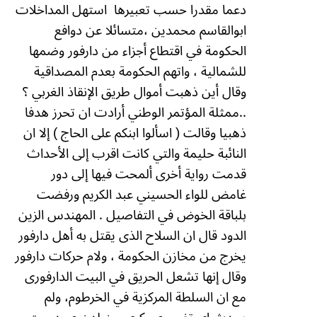
دعما مقدرا حسب تعبيرها
استهل المداخلات
ابوالقاسم محمدين ،متسائلا عن دوافع
الحكومة في اقتطاع أجزاء من دارفور وضمها
للشمالية ، واتهم الحكومة بعدم المصداقية
وقال أين ذهبت أموال طريق الإنقاذ الغربي ؟
..ممثلة المؤتمر الوطني أرادت ان تحرز هدفا
ذهبيا وقالت ( اسألوا ابنكم على الحاج ) إلا ان
النائبة حليمة والتي كانت اقرب إلى الأحداث
قدمت رواية أخرى ألمحت فيها إلى دور
غامض للواء الحسيني عبد الكريم ورفضت
بلباقة الخوض في التفاصيل .
المهندس الزين
الدود قال ان السلاح الذى يقتل به أهل دارفور
يخرج من مخازن الحكومة ، ولام حركات دارفور
وقال إنها تشعل الحريق في البيت الدارفورى
مع ان السلطة المركزية في الخرطوم، ولم