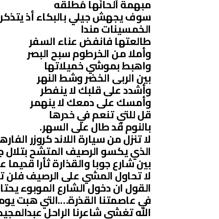
مبهمةٌ ألحانُها مُطلقَه
سوف يجهش جيلي بالبكاء أذ يتذكرو
الخمسينات مندا
طالعتها فانفض عناء السفر
وأملا من الخرطوم سبح البصر
واهبط بموشي خميلاتها
بين الربى الخضر وشط النهر
وأشدد على قلبك لا ينفطر
وأمسك على دمعك لا ينهمر
قل للتي تنعم في خدرها
بالنوم قد طال على السهر.
لا تنزل من سيارة اللاند كروزر الفار
الذي يكسو الرصيف المتشح بتلال جم
بين شارع جوبا والقذارة ثأرا قديما ع
لا تحاول المشي على الرصيف فلن تج
القول ان دخول الشارع الموبوء يح
في عاصمتنا القذرة….التي هبت يوما
الله تغشى شاعرنا الراحل عبدالمجيد 