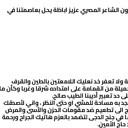
ن الشاعر المصري عزيز اباظة يحل بعاصمتنا في
هة ولا تعفر خد نعليك اللامعتين بالطين والقرف
يلة من القمامة على امتداده شرقا وغربا وكأن ما
لى حد تعبير أديبنا الطيب صالح.
د به مساحة للمشي او حتى النظر ، واني لأصدقك
تاج الى تطعيم ضد مقومات الحزن والأسى والمرض
 في جنح الدجى لتضمد بالعزم هاتيك الجراح ورحمة
حاج الأمين.