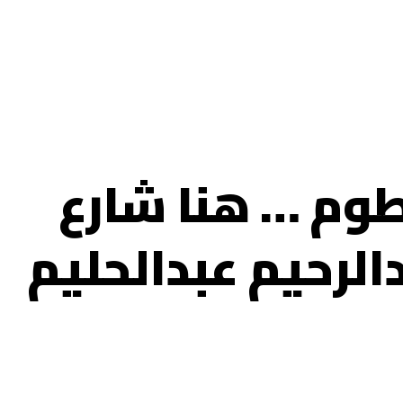
وم … هنا شارع
بدالرحيم عبدالحليم