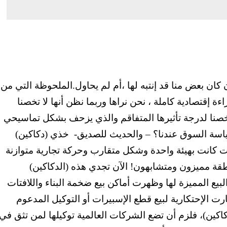
ان بعض منا قد إنتبه لها ،أم لم يحاول.الملحوظة التي من
اءة إقتصادية كاملة ، نحن نراها وربما نظن أنها لا تخصنا
تخصنا لدرجة تأثيرها المتفاقم والذي يزحف بشكل تماسيحي
ياسة السوق عندنا؟ – والحديث للصديق-
خذي (دكاكين)
ضت كانت بهيئة واحدة وشكل متقارب وحركة تجارية متوازنة
قة مميزون ومتشابهون! الآن تجدي هذه (الدكاكين)
لبيع المميزة لها وظهرت أماكن بيع ضخمة البناء واللافتات
رت الإحتكارية لبيع قطع الإسبيرات أو التوكيل المدعوم
كاكين)، فلزم أن تضع الشركات العالمية توكيلها لمن تثق في