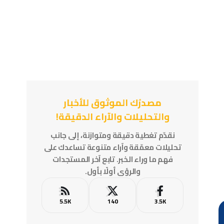
مصدرُك الموثوق للأخبار
والتحليلات والآراء الدقيقة!
نقدّم تغطية دقيقة ومتوازنة، إلى جانب
تحليلات معمّقة وآراء متنوعة تساعدك على
فهم ما وراء الخبر. تابع آخر المستجدات
والرؤى أولًا بأول.
5.5K
140
3.5K