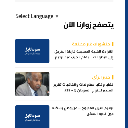
Select Language
▼
يتصفح زوارنا الآن
منشورات غير مصنفة
القراءة الفنية الصحيحة خارطة الطريق
إلى البطولات … بقلم: نجيب عبدالرحيم
منبر الرأي
خفَايا وخبَايا مفاوضات واتفاقيات تقريرِ
المصير لجنوبِ السودان (5– 29):
ترانيم النيل المذبوح … عن وطنٍ يسكننا
حين غادره السكن