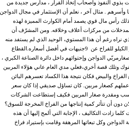
قات بذوي النفوذ وأصحاب إتخاذ القرار ، مدارس جديدة من
وأسرهم . مثال آخر ، نعلم أن الإستثمار في مجال الدواجن
لك رأس مال قوي يصمد أمام الكوارث المميزة لهذه
لمدخلات من مركزات أعلاف وخلافه. ومن المشرّف أن
ي نراه رغم أن هذا المستوي، الوحيد الذي لم يستفد منه
لكيلو للفراخ عن
9جنيهات في أفضل أسعاره.القطاع
ارمربّي الدواجن وإحتوائهم داخل دائرة الصناعة الكبري ،
نوك وتلك قصة أخري،فعلي مدي العام عاني هؤلاء المربين
 الفراخ والبيض فكان نتيجة هذا الكساد تعسرهم البائن
ملهم كصغار مربين. كان تساؤل صديقي إذا كان سعر
ناسب ومقدرة صغار المربين فكيف إستطاعت الشركات
ان دون أن تتأثر كمية إنتاجها من الفراخ المخرجة للسوق؟
لما زادت التكاليف ، الإجابة التي ألمح إليها أن هذه
ة الدواجن وكل تبعاتها المرهقة وقامت بإستيراد فراخ