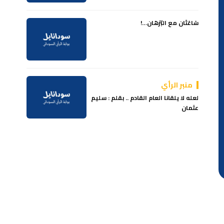
سَاعَتَان مع البُرْهَان…!
منبر الرأي
لعله لا يلقانا العام القادم .. بقلم : سليم
عثمان