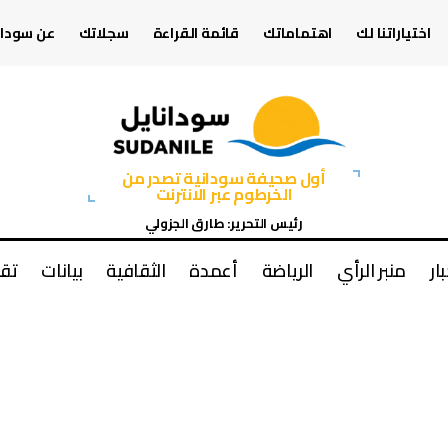
اختياراتنا لك
اهتماماتك
قائمة القراءة
سجلاتك
عن سودان
أول صحيفة سودانية تصدر من
الخرطوم عبر الانترنت
رئيس التحرير: طارق الجزولي
بار
منبر الرأي
الرياضة
أعمدة
الثقافية
بيانات
تقا