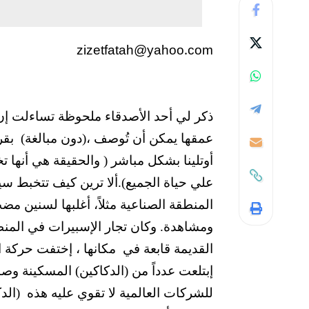
zizetfatah@yahoo.com
ذكر لي أحد الأصدقاء ملحوظة تساءلت إن ك
عمقها يمكن أن تُوصف ،(دون مبالغة)
بقر
أوتلينا بشكل مباشر ( والحقيقة هي أنها 
علي حياة الجميع).ألا ترين كيف تتخبط س
المنطقة الصناعية مثلاً، أغلبها لسنين م
ومشاهدة. وكان تجار الإسبيرات في المنط
القديمة قابعة في
مكانها ، إختفت حركة ا
إبتلعت عدداً من (الدكاكين) المسكينة وصا
للشركات العالمية لا تقوي عليه هذه
(الد