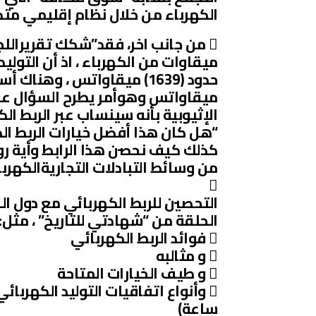
الكهرباء من خلال نظام إقليمي متك
ميقاوات من الكهرباء ، اذ أن التولي
ميقاواتس وهوأمر يطرح السؤال عن 
الإثيوبية بأنه سينساب عبر الربط ال
“هل كان هذا أفضل خيارات الربط الك
كذلك كيف نحصن هذا الرابط وأية رو
من وسائط التبادلات التجاريةالكهربا

التحصين للربط الكهربائي مع دول الجو
الحلقة من “شهادتي للتاريخ” ، مثل:
 فوائد الربط الكهربائي
 و مثالبه
 و طيف الخيارات المتاحة
 وأنواع اتفاقيات التوليد الكهرب
ساعة)