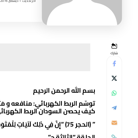
اخر تحديث: 1 ديسمبر, 2016 8:23 مساءً
شارك
بسم الله الرحمن الرحيم
توسّم الربط الكهربائي: منافعه و مَثَا
كيف يحصن السودان الربط الكهربائي
” (الحجر 75) “إِنَّ فِي ذَلِكَ لَآيَاتٍ لِلْمُتَوَسِّمِينَ
الحلقة “الثالثة ج”