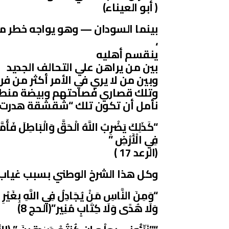
( أبو العيناء)
بينما السودان — وهو يواجه خطر 
،
ينقسم أهليه
بين من يراهن علي التحالف الجديد
وبين من لا يري في الأمر أكثر من ف
وتلك قصاري فصاحتهم وبيضة منطق
نأمل أن تكون تلك “شقشقة هدرت 
“كَذَلِكَ يَضْرِبُ اللَّهُ الْحَقَّ وَالْبَاطِلَ فَأَمّ
فِي الْأَرْضِ ”
(الرعد 17 )
وكل هذا الشرخ الوطني بسبب غياب 
“وَمِنَ النَّاسِ مَنْ يُجَادِلُ فِي اللَّهِ بِغَيْرِ 
وَلَا هُدًى وَلَا كِتَابٍ مُنِير”(الحج 8)