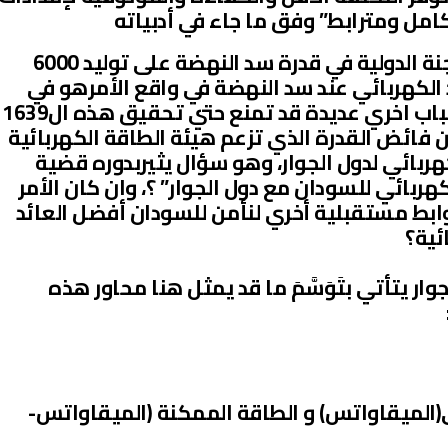
امل ومترابط” وفق ما جاء في أدبياته
 من جانب اخر، فقد”شكك تقريراللجنة الدولية في قدرة سد النهضة على توليد 6000
د الكهربائي عند سد النهضة في واقع الأمرهو في
حدود (1639) ميقاواتس ، وهناك أسباب اخري عديدة قد تمنع حتي تحقيق هذه ال1639
فائض القدرة الذي تزعم هيئة الطاقة الكهربائية
كهربائي لدول الجوار، وهو سؤال يثيربدوره قضية
هربائي للسودان مع دول الجوار” ؟، وان كان الأمر
ابط مستقبلية أخري لنأمن للسودان أفضل العائد
ئية؟
ار يتأتي بتَوَسَّمَ ما قد يمثل هنا محاور هذه
ائي(الميقاواتس) و الطاقة الممكنة (الميقاواتس-