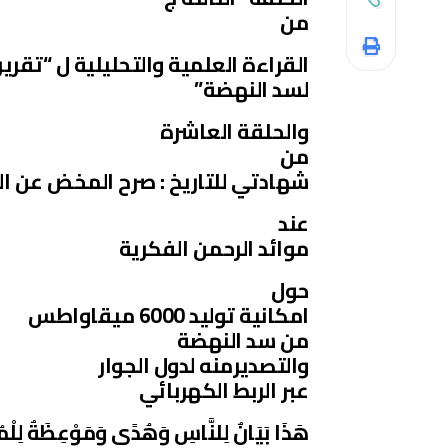
من
القراءة العلمية والتحليلية ل “تقريرا
لسد النهضة”
والحلقة العاشرة
من
شهادتي للتاريخ : صرح المخض عن الز
عند
موائد الرحمن الفكرية
حول
امكانية توليد 6000 ميقاواطس
من سد النهضة
والتصديرمنه لدول الجوار
عبر الربط الكهربائي
هَذَا بَيَانٌ لِلنَّاسِ وَهُدًى وَمَوْعِظَةٌ لِل