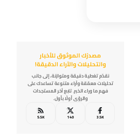
مصدرُك الموثوق للأخبار
والتحليلات والآراء الدقيقة!
نقدّم تغطية دقيقة ومتوازنة، إلى جانب
تحليلات معمّقة وآراء متنوعة تساعدك على
فهم ما وراء الخبر. تابع آخر المستجدات
والرؤى أولًا بأول.
5.5K
140
3.5K