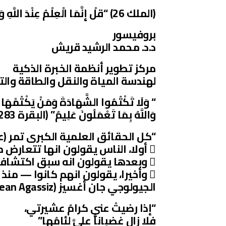
(الملك 26) “قلْ إِنَّمَا الْعِلْمُ عِنْدَ اللَّهِ وَإِنَّمَا أَنَا نَذِيرٌ مُبِينٌ”
بروفيسور
د.د. محمد الرشيد قريش
مركز تطوير أنظمة الخبرة الذكية
لهندسة المياة والنقل والطاقة وال
“ وَلَا تَكْتُمُوا الشَّهَادَةَ وَمَنْ يَكْتُمْهَا فَإ
وَاللَّهُ بِمَا تَعْمَلُونَ عَلِيمٌ” (البقرة 283)
“كل الحقائق العلمية الكبرى تمر (عن
 أولا، الناس يقولون انها تتعارض مع الكتاب المقدس؛
 وبعدها يقولون انه سبق اكتشافها من قبل؛
 وأخيرا، يقولون انهم كانوا — منذ البدء – يؤمنون بها” !
الجيولوجي جان أغسيز (Jean Agassiz) ، (1807-1873)
“إذا رضيتْ عني كرامُ عشيرتي،
فلا زال غضباناً عليَّ لئامُها”