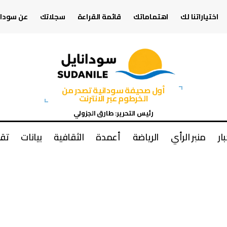
اختياراتنا لك
اهتماماتك
قائمة القراءة
سجلاتك
عن سودان
أول صحيفة سودانية تصدر من
الخرطوم عبر الانترنت
رئيس التحرير: طارق الجزولي
بار
منبر الرأي
الرياضة
أعمدة
الثقافية
بيانات
تقا