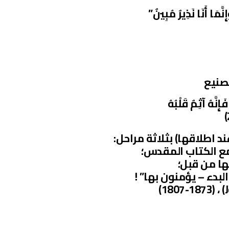
تصنيع
ِنَّهُ آثِمٌ قَلْبُهُ
د اطلاقها) بثلاثة مراحل: