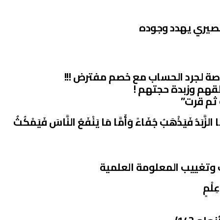
مصيري يهدد وجوده
رصة لجرد الحساب مع خصم مفترض !!!
هم وزبدة حجتهم !
ثم قرت”
َا الزَّبَدُ فَيَذْهَبُ جُفَاءً وَأَمَّا مَا يَنْفَعُ النَّاسَ فَيَمْكُثُ
وتغييب المعلومة العلمية
عِلْمٍ