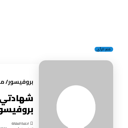
منبر الرأي
بروفيسور/ م
بروفيسور