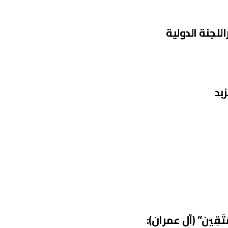
للجنة الدولية
بد
ْمُتَّقِينَ” (آل عمران):