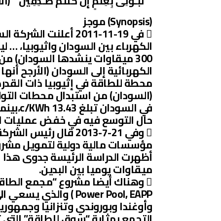
“”نَبِّـُٔونِى بِعِلْمٍ إِن كُنتُمْ صَـٰدِقِينَ ” (الأ
(Synopsis) موجز
 في 19-11-2011 أعلنت
(السودان) من استبدال محطات التوليد ا
حال التوسع فيه في خفض عمليات الا
 وفي 21-7-2013 قال 
مؤسسات مالية دولية لتمويل مشروع
ميقاوات يوميا بين البدين.
Power Pool, EAPP ) وا
وأوغندا وبوروندي وتنزانيا وجمهور
التجمع بمثابة “سوق للطاقة” التي ت