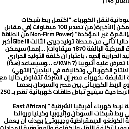
نعام 143)
 الشركة السودانية لنقل الكهرباء، “اكتمل ربط شبكات
الكهرباء بين السودان واثيوبيا، … ليمكن )الأخيرة( من تصدير 100 ميقاوات (في مقابل
300 ميقاوات ينشدها السودان) من)القدرة غير المؤكدة” (Non-Firm Power من الطاقة
الكهربائية إلى السودان (الأرجح أنها حاليا تأتي من محطة توليد جيبي الثالث Gibe IIIأكبر
محطة للطاقة في إثيوبيا ذات القدرة المركبة البالغة 1870 ميقاوات) …(مما) سيمكن
لحرارية (لديه ، باعتبار أن كلفة التوليد الحراري
في السودان تبلغ 13.43 c/KWh،بينما تعرض عليه أثيوبيا (7 c/KWh …وسيساعد (هذا)
نتاج الكهربائي وتكاليفه في البلدين”(انتهي)
رئيس الشركة القابضة لكهرباء مصر إن الشركة تتفاوض حاليا مع
 الربط الكهربائي بين مصر والسودان بعدما
أظهرت الدراسة الرئيسة جدوى هذا الربط حيث سيتيح تبادل طاقات كهربائية تقدر بـ 250
 وهناك أيضا مشروع “مجمع الطاقة لربط كهرباء أفريقيا الشرقية ” (East African
لذي يسعي الي ربط شبكات السودان وإثيوبيا وكينيا ورواندا
ية الكونغو الديمقراطية وجيبوتي) بهدف أن يعمل
وفر التكلفة الأقل والكفاءة والموثوقية لإمدادات