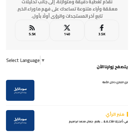
نقدّم تغطية دقيقة ومتوازنة، إلى جانب تحليلات
معمّقة وآراء متنوعة تساعدك على فهم ما وراء الخبر.
تابع آخر المستجدات والرؤى أولًا بأول.
5.5K
140
3.5K
Select Language
▼
يتصفح زوارنا الآن
نزع التنازع داخل الأمة
منبر الرأي
فِي ذّاكِـرَةِ العُـْتـمَـةِ … بقلم: جمال محمد ابراهيم