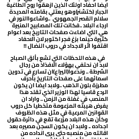
ايضا احفاد اولئك الذين ازهقوا روح الطاغية
الجبار (كتشنر)وهو يعتلي بقامته المديدة
سلالم القصر الجمهوري ..واشاعواالنور في
ارجاء البلاد ..فكانت تلك المصابيح المنيرة
هي التي اضاءت صفحات التاريخ بعد اعوام
كثيرة حينما بزغ فجر اكتوبر لان الاحفاد
اقتفوا اثر الاجداد في دروب النضال !!
في هذه اللحظات التي تشع بألق الصباح
لابد ان نحتفي بهؤلاء الافذاذ من رجال
الشرطة .. وندعوا(اليراع)ان تسارع في تدوين
اسمائهما على صفحات التاريخ بأحرف
مطرزة بلون الذهب ..ولابد ايضا ان يكون
الردع قاسيا لهذا الوزير الذي تقلد هذا
المنصب في غفلة من الزمن .. واراد ان
يفرض هيبته المزعومة متخطيا كل دروب
القوانين المرعية في مثل هذه الظروف
وكأن هذه البلاد مزرعة تقع في دائرة حقول
اجداده .. ولابد ان يكون السجن مصيره بعد
اقالته من منصبه حتى يرى انداده من