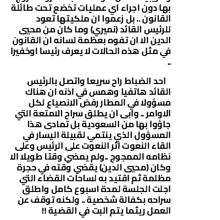
بها دون اجراء اي عمليات تخضع تحت طائلة
القانون .. بل زعموا ان ملكيتها تعود
للرئيس القائد (نميري) وما كان من محيي
الدين الا ان تفوه بعظمة لسانه ان القانون
في مثل هذه الحالات لا يعرف رئيسا اوخفيرا
..
احد الضباط راح سريعا واتصل بالرئيس
القائد هاتفيا وهمس في اذنه ان هناك
مسؤولا في المطار رفض الانصياع لكل
الاوامر .. وابى ان يطلق سراح الامتعة التي
جاؤوا بها من السعودية بل تمادى هذا
المسؤول الذي ينتمي لقبيلة اليسار في
القاء النعوت اثر النعوت على الرئيس وعلى
نظامه الممجوج ..ولم يمضي وقتا طويلا الا
وكان (محيي الدين) يقضي وقته في حجرة
مظلمة ثم اقتيد به لساحات القضاء التي
اجلت الجلسة لمدة اسبوع كامل واطلق
سراحه بكفالة شخصية .. ولكنه توقف عن
العمل ريثما يتم البت في القضية !!