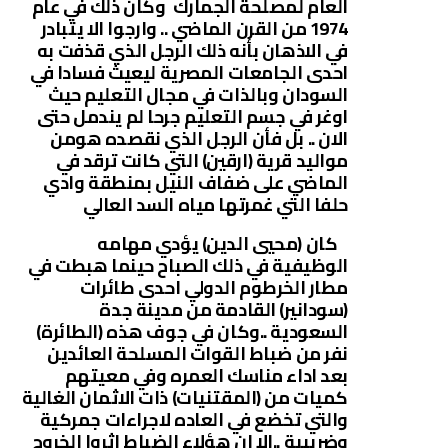
العام لمصلحة الجمارك وكان ذلك في عام
1974 من القرن الماضي .. وارجوا الا يتبادر
في الاذهان بأنه ذلك الرجل الذي قذفت به
احدى الجامعات المصرية ليعيث فسادا في
السودان وبالذات في مجال التعليم حيث
اوغر في جسم التعليم جرحا لم يندمل حتى
الان .. بل فأن الرجل الذي نقصده هومن
مواليد قرية (ارقين) التي كانت ترقد في
الماضي على ضفاف النيل بمنطقة وادي
حلفا التي غمرتها مياه السد العالي
كان (محيي الدين) يؤدي مهامه
الوظيفية في ذلك الصباح حينما هبطت في
مطار الخرطوم الدولي احدى طائرات
(سودانير) القادمة من مدينة جدة
السعودية ..وكان في جوف هذه (الطائرة)
نفر من ضباط القوات المسلحة العائدين
بعد اداء مناسك العمره وفي معيتهم
كميات من (المقتنيات) ذات الاثمان الغالية
والتي تخضع في العاده لاجراءات جمركية
وضريبية ..الا ان هؤلاء الضباط اثروا الخروج