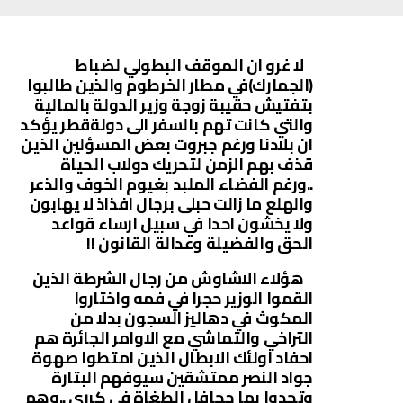
لا غرو ان الموقف البطولي لضباط
(الجمارك)في مطار الخرطوم والذين طالبوا
بتفتيش حقيبة زوجة وزير الدولة بالمالية
والتي كانت تهم بالسفر الى دولةقطر يؤكد
ان بلادنا ورغم جبروت بعض المسؤلين الذين
قذف بهم الزمن لتحريك دولاب الحياة
..ورغم الفضاء الملبد بغيوم الخوف والذعر
والهلع ما زالت حبلى برجال افذاذ لا يهابون
ولا يخشون احدا في سبيل ارساء قواعد
الحق والفضيلة وعدالة القانون !!
هؤلاء الاشاوش من رجال الشرطة الذين
القموا الوزير حجرا في فمه واختاروا
المكوث في دهاليز السجون بدلا من
التراخي والتماشي مع الاوامر الجائرة هم
احفاد اولئك الابطال الذين امتطوا صهوة
جواد النصر ممتشقين سيوفهم البتارة
وتحدوا بها جحافل الطغاة في كرري ..وهم