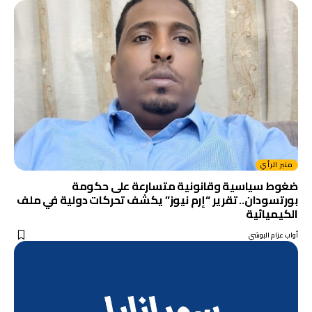
منبر الرأي
ضغوط سياسية وقانونية متسارعة على حكومة
بورتسودان.. تقرير “إرم نيوز” يكشف تحركات دولية في ملف
الكيميائية
أواب عزام البوشي