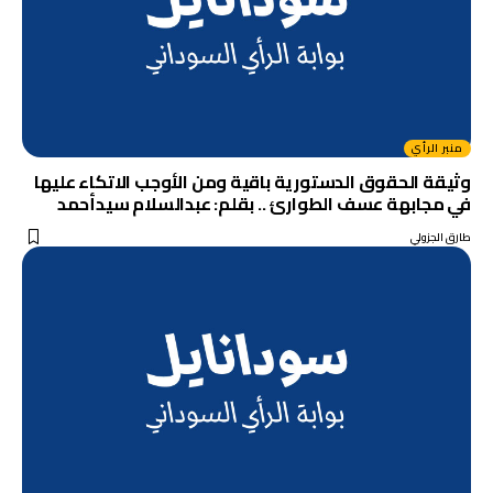
منبر الرأي
وثيقة الحقوق الدستورية باقية ومن الأوجب الاتكاء عليها
في مجابهة عسف الطوارئ .. بقلم: عبدالسلام سيدأحمد
طارق الجزولي