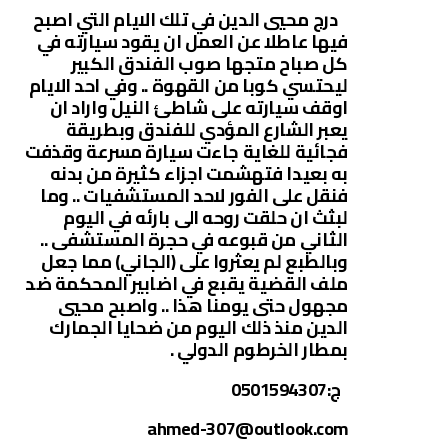
درج محيي الدين في تلك الايام التي اصبح
فيها عاطلا عن العمل ان يقود سيارته في
كل صباح متجها صوب الفندق الكبير
ليحتسي كوبا من القهوة .. وفي احد الايام
اوقف سيارته على شاطئ النيل واراد ان
يعبر الشارع المؤدي للفندق وبطريقة
فجائية للغاية جاءت سيارة مسرعة وقذفت
به بعيدا فتهشمت اجزاء كثيرة من بدنه
فنقل على الفور لاحد المستشفيات .. وما
لبثث ان حلقت روحه الى بارئه في اليوم
الثاني من قبوعه في حجرة المستشفى ..
وبالطبع لم يعثروا على (الجاني) مما جعل
ملف القضية يقبع في اضابير المحكمة ضد
مجهول حتى يومنا هذا .. واصبح محيي
الدين منذ ذلك اليوم من ضحايا الجمارك
بمطار الخرطوم الدولي .
ج:0501594307
ahmed-307@outlook.com