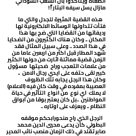
الطغاة ويتأكدوا بأن الشعب السوداني
مازال يسل سيفه البتار !ّ!
هذه القضية المثيرة للجدل والتي ما
فتأت تتداولها الوسائط الالكترونية لها
رديفاتها من القضايا التي ضج بها هذا
المكان .. وكان هناك الكثيرون من الضحايا
في هذا الصدد .. وعلى سبيل المثال فقد
شهد المطار قبل اكثر من اربعين عاما من
الزمن قضية مماثلة اثارت من حولها الكثير
من علامات التعجب وراح ضحيتها مسؤول
كبير لقى حتفه على ايدي رجال الامن ..
وكان هذا الرجل يجابه تلك الظروف
العصيبة بمفرده في وقت كان فيه (الاعلام)
لا يملك اي نوع من انواع التأثير في حياة
المواطنين ..بل كان يعتبر بوقا من ابواق
النظام .. ويعزف على اوتاره ..
الرجل الذي راح منحورابحكم موقفه
البطولي كان يدعى محيي الدين محمد
صابر تقلد في ذلك الزمان منصب نائب المدير