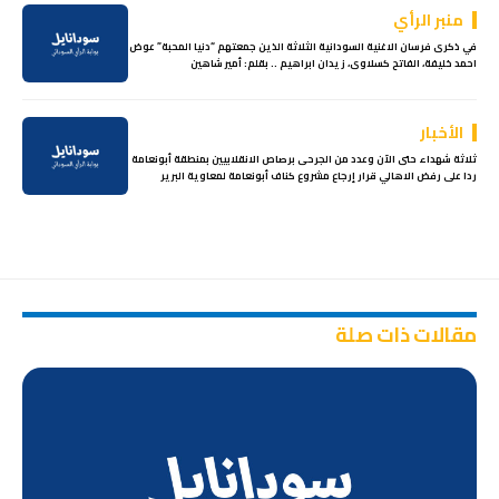
منبر الرأي
في ذكرى فرسان الاغنية السودانية الثلاثة الذين جمعتهم “دنيا المحبة” عوض
احمد خليفة، الفاتح كسلاوى، زيدان ابراهيم .. بقلم: أمير شاهين
الأخبار
ثلاثة شهداء حتى الآن وعدد من الجرحى برصاص الانقلابيين بمنطقة أبونعامة
ردا على رفض الاهالي قرار إرجاع مشروع كناف أبونعامة لمعاوية البرير
مقالات ذات صلة