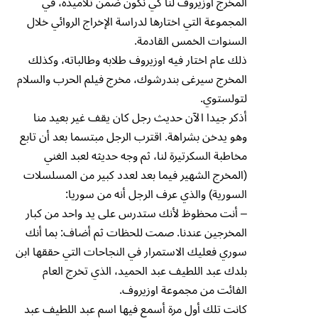
المخرج اوزيروف لنا كي نكون ضمن تلاميذه، في
المجموعة التي اختارها لدراسة الإخراج الروائي خلال
السنوات الخمس القادمة.
ذلك عام اختار فيه اوزيروف طلابه وطالباته، وكذلك
المخرج سيرغى بندرشوك، مخرج فيلم الحرب والسلام
لتولستوي.
أذكر جيدا الآن حديث رجل كان يقف غير بعيد منا
وهو يدخن بشراهة. اقترب الرجل مبتسما بعد أن تابع
مخاطبة السكرتيرة لنا، ثم وجه حديثه لعبد الغني
(المخرج الشهير فيما بعد لعدد كبير من المسلسلات
السورية) والذي عرف الرجل أنه من سوريا:
– أنت محظوظ لأنك ستدرس على يد واحد من كبار
المخرجين عندنا. صمت للحظات ثم أضاف: بما أنك
سوري فعليك الاستمرار في النجاحات التي حققها ابن
بلدك عبد اللطيف عبد الحميد، الذي تخرج العام
الفائت من مجموعة اوزيروف.
كانت تلك أول مرة أسمع فيها اسم عبد اللطيف عبد