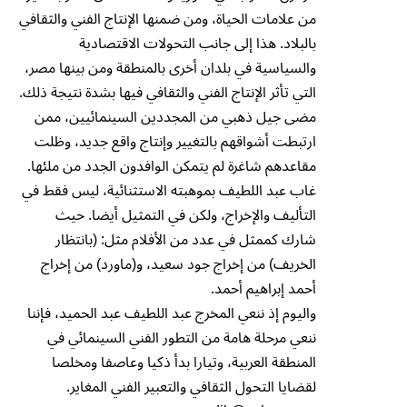
من علامات الحياة، ومن ضمنها الإنتاج الفني والثقافي
بالبلاد. هذا إلى جانب التحولات الاقتصادية
والسياسية في بلدان أخرى بالمنطقة ومن بينها مصر،
التي تأثر الإنتاج الفني والثقافي فيها بشدة نتيجة ذلك.
مضى جيل ذهبي من المجددين السينمائيين، ممن
ارتبطت أشواقهم بالتغيير وإنتاج واقع جديد، وظلت
مقاعدهم شاغرة لم يتمكن الوافدون الجدد من ملئها.
غاب عبد اللطيف بموهبته الاستثنائية، ليس فقط في
التأليف والإخراج، ولكن في التمثيل أيضا. حيث
شارك كممثل في عدد من الأفلام مثل: (بانتظار
الخريف) من إخراج جود سعيد، و(ماورد) من إخراج
أحمد إبراهيم أحمد.
واليوم إذ ننعي المخرج عبد اللطيف عبد الحميد، فإننا
ننعي مرحلة هامة من التطور الفني السينمائي في
المنطقة العربية، وتيارا بدأ ذكيا وعاصفا ومخلصا
لقضايا التحول الثقافي والتعبير الفني المغاير.