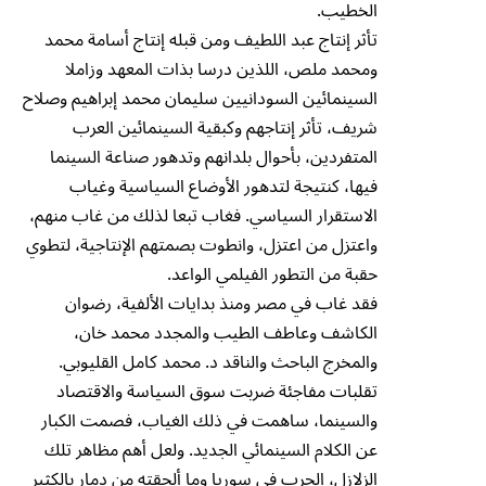
الخطيب.
تأثر إنتاج عبد اللطيف ومن قبله إنتاج أسامة محمد
ومحمد ملص، اللذين درسا بذات المعهد وزاملا
السينمائين السودانيين سليمان محمد إبراهيم وصلاح
شريف، تأثر إنتاجهم وكبقية السينمائين العرب
المتفردين، بأحوال بلدانهم وتدهور صناعة السينما
فيها، كنتيجة لتدهور الأوضاع السياسية وغياب
الاستقرار السياسي. فغاب تبعا لذلك من غاب منهم،
واعتزل من اعتزل، وانطوت بصمتهم الإنتاجية، لتطوي
حقبة من التطور الفيلمي الواعد.
فقد غاب في مصر ومنذ بدايات الألفية، رضوان
الكاشف وعاطف الطيب والمجدد محمد خان،
والمخرج الباحث والناقد د. محمد كامل القليوبي.
تقلبات مفاجئة ضربت سوق السياسة والاقتصاد
والسينما، ساهمت في ذلك الغياب، فصمت الكبار
عن الكلام السينمائي الجديد. ولعل أهم مظاهر تلك
الزلازل، الحرب في سوريا وما ألحقته من دمار بالكثير