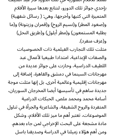
بإحدي جوائز تلك الدورو، لنتابع بعدها سيرة الأفلام
المتميزة التي كتبها وأخرجها، وهي: ( رسائل شفهية)
و(صعود المطر) و(نسيم الروح) و(قمران وزيتونة) و(ما
يطلبه المستمعون) و(مطر أيلول) و(طريق النحل)
و(عزف منفرد).
مثلت تلك التجارب الفيلمية ذات الخصوصيات
والصفات الإبداعية، امتدادا طبيعيا لأعمال عبد
اللطيف الدراسية، وحازت على جوائز عديدة من
مهرجانات السينما في دمشق والقاهرة، إضافة إلى
مهرجانات إقليمية وعالمية أخرى. بل إنها مثلت موجة
جديدة ساهم في تأسيسها أيضا المخرجان السوريان،
أسامة محمد ومحمد ملص. الحبكات الدرامية
المتفردة والروح الشفيفة، والشاعرية والجرأة في تناول
الموضوعات، تعتبر أهم ما ميز تلك الأفلام، وشكل
مادة مشجعة على البحث الإخراجي لمن جاء بعدهم.
ومن أهم هؤلاء زميلنا في الدراسة وصديقنا باسل