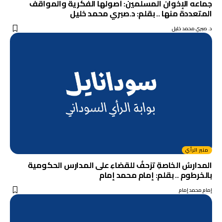
جماعه الإخوان المسلمين: أصولها الفكرية والمواقف
المتعددة منها .. بقلم: د.صبري محمد خليل
د. صبري محمد خليل
منبر الرأي
المدارسُ الخاصةِ تزحفُ للقضاءِ على المدارس الحكومية
بالخرطوم .. بقلم: إمام محمد إمام
إمام محمد إمام