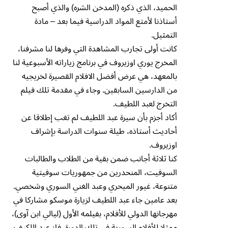
الحميد، الذي ذكره (المدخن الشره) والذي أصبح
أستاذنا لأمتع المواد الدراسية فيما بعد – مادة
التمثيل.
كانت أولى تجارب المشاهدة التي وفرها لنا مشرفنا،
المخرج يوري اوزيروف في برنامج زياراته الأسبوعية لنا
بالمعهد، هي عرض أفضل الافلام القصيرة لخريجيه
من الدارسين السابقين. وجاء في مقدمة تلك فيلم
التخرج لعبد اللطيف.
أكاد أجزم بأن سيرة عبد اللطيف لم تغب إطلاقا عن
أحاديث أستاذه، طيلة سنوات الدراسة بإشراف
اوزيروف.
كنا ثلاثة أجانب ضمن بقية من الطلاب والطالبات
السوفيت، المنحدرين من جمهوريات سوفيتية
متنوعة، غيور الميحري وعبد الغني السوري وشخصي.
بعد عامين جاء عبد اللطيف لزيارة موسكو مشاركا في
مهرجانها الدولي للأفلام، بفيلمه الأول (ليالي ابن آوى)،
ممثلا للأفلام السورية في تلك الدورة. فاز عبد اللكيف