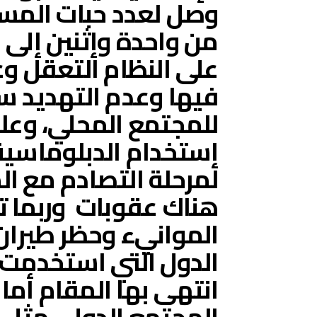
وصل لعدد حبات المسب
من واحدة وإثنين إلى 
على النظام التعقل وع
فيها وعدم التهديد سو
للمجتمع المحلي، وعلي
إستخدام الدبلوماسية
لمرحلة التصادم مع الم
هناك عقوبات وربما ت
الموانيء وحظر طيران ف
الدول التي استخدمت 
انتهى بها المقام أما 