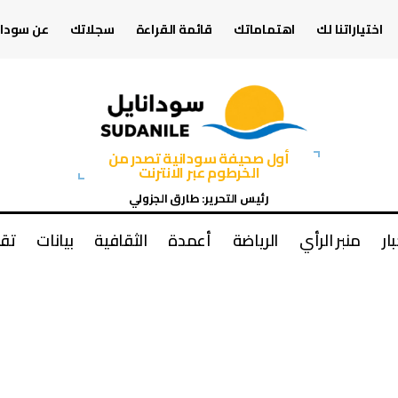
اختياراتنا لك
اهتماماتك
قائمة القراءة
سجلاتك
عن سودان
أول صحيفة سودانية تصدر من
الخرطوم عبر الانترنت
رئيس التحرير: طارق الجزولي
بار
منبر الرأي
الرياضة
أعمدة
الثقافية
بيانات
تقا