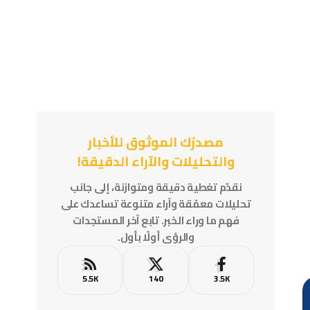
مصدرُك الموثوق للأخبار
والتحليلات والآراء الدقيقة!
نقدّم تغطية دقيقة ومتوازنة، إلى جانب
تحليلات معمّقة وآراء متنوعة تساعدك على
فهم ما وراء الخبر. تابع آخر المستجدات
والرؤى أولًا بأول.
5.5K
140
3.5K