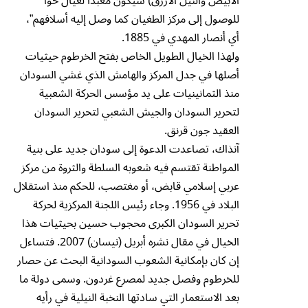
الأبيض والنيل الأزرق) سيكون معبداً لعيال حوا
للوصول إلى مركز الطغيان كما وصل إليه أسلافهم”،
أي أنصار المهدي في 1885.
ولهذا الخيال الطويل الخاص بفتح الخرطوم حيثيات
أصلها في جدل المركز والهامش الذي غشي السودان
منذ الثمانينيات على يد مؤسس الحركة الشعبية
لتحرير السودان والجيش الشعبي لتحرير السودان
العقيد جون قرنق.
آنذاك، تصاعدت الدعوة إلى سودان جديد على بنية
المواطنة تقتسم فيه شعوبه السلطة والثروة من مركز
عربي إسلامي قابض، أو مغتصب، للحكم منذ استقلال
البلاد في 1956. وجاء رئيس اللجنة المركزية لحركة
تحرير السودان الكبرى محجوب حسين بحيثيات هذا
الخيال في مقال نشره أبريل (نيسان) 2007. فتساءل
إن كان بإمكانية الشعوب السودانية البحث عن حصار
للخرطوم وفصل جديد لمصرع غردون. وسمى دولة ما
بعد الاستعمار التي سادتها النخبة النيلية في رأيه