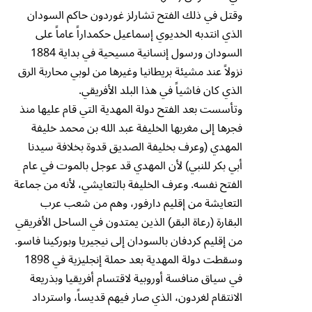
وقتل في ذلك الفتح تشارلز غوردون حاكم السودان
الذي انتدبه الخديوي إسماعيل حكمداراً عاماً على
السودان ورسول إنسانية مسيحية في بداية 1884
نزولاً عند مشيئة بريطانيا وغيرها من لوبي محاربة الرق
الذي كان فاشياً في هذا البلد الأفريقي.
وتأسست بعد الفتح دولة المهدية التي قام عليها منذ
فجرها إلى مغربها الخليفة عبد الله بن محمد خليفة
المهدي (وعرف بخليفة الصديق قدوة بخلافة سيدنا
أبي بكر للنبي) لأن المهدي قد عوجل بالموت في عام
الفتح نفسه. وعرف الخليفة بالتعايشي، لأنه من جماعة
التعايشة من إقليم دارفور، وهم من شعب عرب
البقارة (رعاة البقر) الذين يمتدون في الساحل الأفريقي
من إقليم كردفان بالسودان إلى نيجيريا وبوركينا فاسو.
وسقطت دولة المهدية بعد حملة إنجليزية في 1898
في سياق منافسة أوروبية لاقتسام أفريقيا وبذريعة
الانتقام لغردون، الذي صار فيهم قديساً، واسترداد