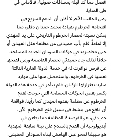
أفضل مما كنا قبله بمسافات ضوئية. فالأماني في
طي المنايا.
ومن الجانب الآخر لا أظن أن الدعم السريع في
اقتحامه الخرطوم بقيادة محمد حمدان دقلو، مما
يمكن نسبته لحصار الخرطوم التاريخي على يد المهدي
إلا لماماً. فلم يأتِ حميدتي عن مظلمة مثل المهدي أو
حتى معاصريه في حركات السودان الجديد المسلحة.
خلافاً لذلك جاء حميدتي لحصار العاصمة ورمى لفتحها
عن فرص توافرت له في خدمة الدولة الغازية الثالثة
نفسها في الخرطوم، واستحصل منها على موارد
سارت بغزارتها الركبان. فلم يتأخر في خدمة هذه الدولة
بكسر بعض الحركات المسلحة التي خرجت لفتح
الخرطوم عن مظلمة بقدوة المهدي كما رأينا. فواقعة
أن دافع من ينشط في سبيل فتح الخرطوم الآن،
حميدتي، هو الفرصة لا المظلمة مما يطعن في
أيديولوجية أن الفتح بالسلاح على بينة سابقة المهدية
هو سبيلنا لمحو غبن الهامش لبناء السودان الحقيقي.