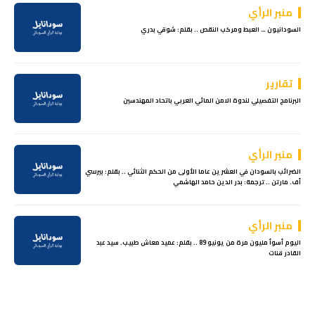
منبر الرأي
السودانيون … العبط ومركب النقص .. بقلم: شوقي بدري
تقارير
البرنامج التفصيلي لندوة الامن المائي العربي باتحاد المهندسين
منبر الرأي
الضرائب بالسودان في العشرين عاما الأولى من الحكم الثنائي .. بقلم: بيرسي
أف. مارتن .. ترجمة: بدر الدين حامد الهاشمي
منبر الرأي
اليوم أسوأ مليون مرة من يونيو 89 .. بقلم: عميد معاش طبيب. سيد عبد
القادر قنات