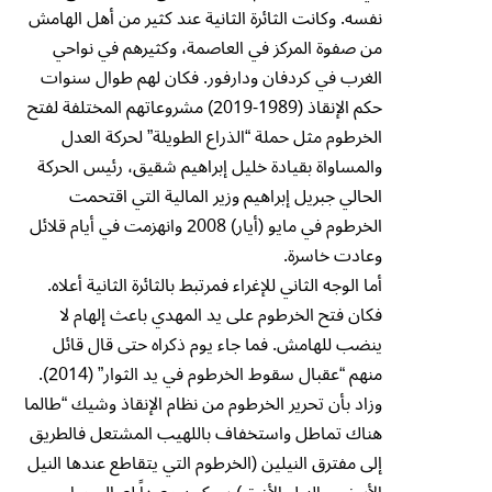
نفسه. وكانت الثائرة الثانية عند كثير من أهل الهامش
من صفوة المركز في العاصمة، وكثيرهم في نواحي
الغرب في كردفان ودارفور. فكان لهم طوال سنوات
حكم الإنقاذ (1989-2019) مشروعاتهم المختلفة لفتح
الخرطوم مثل حملة “الذراع الطويلة” لحركة العدل
والمساواة بقيادة خليل إبراهيم شقيق، رئيس الحركة
الحالي جبريل إبراهيم وزير المالية التي اقتحمت
الخرطوم في مايو (أيار) 2008 وانهزمت في أيام قلائل
وعادت خاسرة.
أما الوجه الثاني للإغراء فمرتبط بالثائرة الثانية أعلاه.
فكان فتح الخرطوم على يد المهدي باعث إلهام لا
ينضب للهامش. فما جاء يوم ذكراه حتى قال قائل
منهم “عقبال سقوط الخرطوم في يد الثوار” (2014).
وزاد بأن تحرير الخرطوم من نظام الإنقاذ وشيك “طالما
هناك تماطل واستخفاف باللهيب المشتعل فالطريق
إلى مفترق النيلين (الخرطوم التي يتقاطع عندها النيل