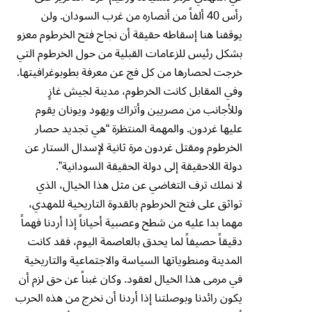
رأس 40 ألفاً من أنصاره من غرب السودان. ولن
يوقفنا هنا إسقاطه حقيقة أن نجاح فتح الخرطوم معزو
بشكل رئيس للزعامات القبلية من حول الخرطوم التي
خرجت لحصارها من كل فج عن معرفة بطوبوغرافيتها.
وفي المقابل كانت الخرطوم، مدينة لجيش غازٍ
وللأجانب من مصريين وأتراك ويهود ويونان يقوم
عليها غردون. والمهمة المنتظرة “هي تجديد حصار
الخرطوم ومقتل غردون مرة ثانية لإسدال الستار عن
دولة اللاحقيقة إلى دولة الحقيقة السودانية”.
لا نملك ترف التغاضي عن مثل هذا الخيال، الذي
تواثق على فتح الخرطوم بالقدوة التاريخية للمهدي،
مهما بدا عليه من شطح وعصبية أحياناً إذا أردنا فهماً
دقيقاً حصيفاً لما يحدق بالعاصمة اليوم، فقد كانت
المدينة ومنطوياتها السياسة والاجتماعية والتاريخية
في مرمى هذا الخيال لعقود. وكان غبناً عن حق لزم أن
يكون رائدنا وبوصلتنا إذا أردنا أن نخرج من هذه الحرب