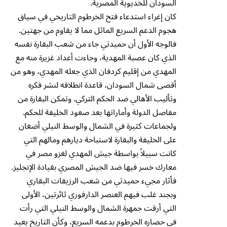
السودان للخديوية المصرية.
كان إغراء استدعاء فتح الخرطوم التاريخي في سياق
هجوم الدعم السريع الماثل مما لا يقاوم من جهتين.
فالوجه الأول أن حميدتي جاء من شعب البقارة نفسه
الذي كان عصبة المهدية، وجاءت أعداد غزيرة منه مع
المهدي من إقليم كردفان الذي جعله المهدي، وهو من
أقصى شمال السودان، قاعدة انطلاقه لنشر فكره
وتأليب الأهالي ضد الحكم التركي. وتمكن البقارة من
مفاصل الدولة وأماراتها بعد صعود الخليفة للحكم.
ولجماعات كثيرة في الشمال والوسط النيلي أضغان
على الخليفة والبقارة لاستباحة ديارهم ومالهم التي
كانت سبيلاً بواسطة جيش المهدي لغزو مصر في
معارك خسر فيها ضد الجيش المصري بقيادة الإنجليز.
فأثار مجيء حميدتي من شعب الرزيقات البقاري
وبجند غلب فيهم العنصر الدارفوري ثائرتين، الأولى
التي أرقت جمهرة الشمال والوسط النيلي التي رأت
في حصاره الخرطوم بدعمه السريع، وكأن التاريخ يعيد