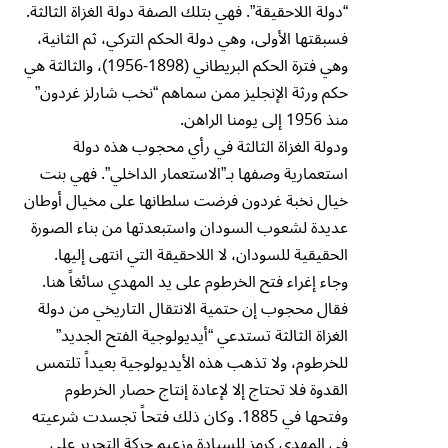
“دولة اللاحقيقة”. فهي بتلك الصفة دولة الغزاة الثالثة.
فسبقتها الأولى، وهي دولة الحكم التركي، ثم الثانية،
وهي فترة الحكم البريطاني (1898-1956)، والثالثة هي
حكم ورثة الإنجليز ممن سماهم “نخب شارلز غردون”
منذ 1956 إلى يومنا الراهن.
ودولة الغزاة الثالثة في رأي محجوب هذه دولة
استعمارية وصفها بـ”الاستعمار الداخلي”. فهي بنت
خيال نخبة غردون فرضت سلطانها على مخيال أوطان
عديدة لشعوب السودان واستبعدتها من بناء الصورة
الحقيقية للسودان، لا اللاحقيقة التي انتهى إليها.
وجاء إغراء فتح الخرطوم على يد المهدي سائغاً هنا.
فقال محجوب إن حتمية الانتقال التاريخي من دولة
الغزاة الثالثة تستدعي “أيديولوجية الفتح الجديد”
للخرطوم، ولا تذهب هذه الأيديولوجية بعيداً تلتمس
القدوة فلا تحتاج إلا لإعادة إنتاج حصار الخرطوم
وفتحها في 1885. وكان ذلك فتحاً تجسدت شرعيته
في المهدي كرمز للسيادة وزعيم حركة التحرير على