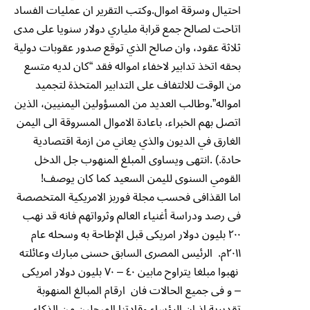
احتيال وسرقة اموال.وكتب التقرير ان عمليات الفساد
اتاحت لصالح جمع قرابة ملياري دولار سنويا على مدى
ثلاثة عقود، وان صالح الذي توقع صدور عقوبات دولية
بحقه اتخذ تدابير لاخفاء امواله فقد “كان لديه متسع
من الوقت للالتفاف على التدابير المتخذة لتجميد
امواله”.وطالب العديد من المسؤولين اليمنيين، الذين
اتصل بهم الخبراء، باعادة الاموال المسروقة الى اليمن
الغارق في الديون والذي يعاني من ازمة اقتصادية
حادة.) .انتهى ويساوى المبلغ المنهوب جل الدخل
القومي السنوى لليمن السعيد كما كان يوصف!
اما القذافى فحسب مجلة فوربز الامريكية المتخصصة
فى رصد ودراسة أغنياء العالم وثرواتهم فانه قد نهب
٢٠٠ بليون دولار امريكى قبل الإطاحة به وسحله عام
٢٠١١م. الرئيس المصرى السابق حسنى مبارك وعائلته
نهبوا مبلغا يتراوح مابين ٤٠ – ٧٠ بليون دولار امريكى
– و فى جميع الحالات فان ارقام المبالغ المنهوبة
تقديرية اذ ان الرؤساء وقادتنا المبجلين من الذكاء