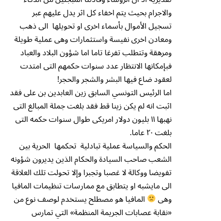
والاجرام بحيث يتم اخفاء كل اثر يدل عليهم عبر
تسجيل الأموال بأسماء اخرى او تحويلها الى ذهب
ومعادن اخرى نفيسة واستثمارات وهى عملية طويلة
ومرهقة وتتطلب تفرغا تاما اما شؤون البلاد والعباد
فبإمكانها الانتظار عدد سنوات حكمهم التى امتدت
لعقود ضاع فيها البشر والشجر والحجر!
اما الرئيس التونسي السابق زين العابدين بن على فقد
اثبت انه لم يكن زينا قط فقد بلغت جملة المبالغ التى
نهبها ١١ بليون دولار امريكى طوال سنوات حكمه التى
بلغت ٢٠ عاما.
الحكم والسياسة عملية تبادلية تحكمها الحرية بين
الشعب صاحب السيادة والحكام الذين يديرون شؤونه
تفويضا ووكالة لا غصبا وتجبرا وإلا تحولت تلك العلاقة
الى مايشبه او يتطابق مع ممارسات تنظيمات المافيا
وهى
المافيا هو مصطلح يستخدم لوصف نوع من
«نقابة عصابات الجريمة المنظمة» التي تمارس