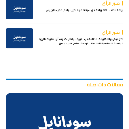
منبر الرأي
براحة كده …. لأنه براحة دي ضيعت علينا كتير .. بقلم: عمر صالح يس
منبر الرأي
التهميش والمقاومة: محنة شعب النوبة .. بقلم: كدوف أبيا هنود/ماليزيا
الجامعة الإسلامية العالمية .. ترجمة: صلاح سعيد جمين
مقالات ذات صلة