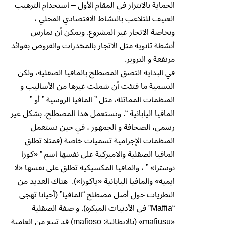
الحماية بالابتزاز في المقام الأول – استخدام الترهيب
العنيف للتلاعب بالنشاط الاقتصادي المحلي ،
وبخاصة الاتجار غير المشروع. ويمكن أن تمارس
أنشطة ثانوية مثل الاتجار بالمخدرات والقروض بفوائد
مرتفعة و التزوير.
في البداية التصق المصطلح بالمافيا الصقلية، ولكن
التسمية ما فتئت أن شملت غيرها من الأساليب و
المنظمات المماثلة، مثل ” المافيا الروسية ” أو ”
المافيا اليابانية “. وتستعمل هذا المصطلح، بشكل غير
رسمي، الصحافة و الجمهور ، في حين تستعمل
المنظمات الإجرامية تسميات خاصة (فمثلا تطلق
المافيا الصقلية والاميركية على نفسها اسم ” «كوزا
نوسترا» ” ، والمافيا المكسيكية تطلق على نفسها «لا
ايميه» والمافيا اليابانية «ياكوزا»). هناك العديد من
النظريات حول أصل مصطلح “المافيا” (أحيانا تهجى
“Maffia” في الأدبيات المبكرة). و صفة الصقلية
«mafiusu» (بالإيطالية: mafioso) قد تنبع من العامية