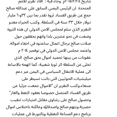
بتاريخ ٢٠١٥/٢/٢٥م وجاء فيه : افاد تقرير للامم
المتحدة ان الرئيس اليمني السابق علي عبدالله صالح
جمع عن طريق الفساد ثروة تقدر بما بين ٣٢و٦٠ مليار
دولار خلال ٣٣ سنة في السلطة. وكتب الخبراء معدو
التقرير الذي سلم لمجلس الامن الدولي ان هذه الثروة
وضعت في نحو عشرين بلدا وانهم يحققون حول
صلات صالح برجال اعمال ساعدوه في اخفاء امواله.
واعتمد مجلس الامن الدولي في نوفمبر ٢٠١٤ م
عقوبات من بينها تجميد اموال بحق صالح، الذي
تخلى عن السلطة اثر ثورة شعبية، كما اتهمه بالاساءة
الى عملية الانتقال السياسي في اليمن عبر دعم
ميليشيات الحوثيين التي باتت تسيطر على
صنعاء.وكتب التقرير ان “الاموال جمعت جزئيا عن
طريق الفساد المتصل خصوصا بعقود النفط والغاز″
وحصول صالح على رشاوى مقابل امتيازات تنقيب
حصرية.ويتهم صالح واصدقاؤه وعائلته باختلاس اموال
برنامج دعم الصناعة النفطية وبالتورط في عمليات