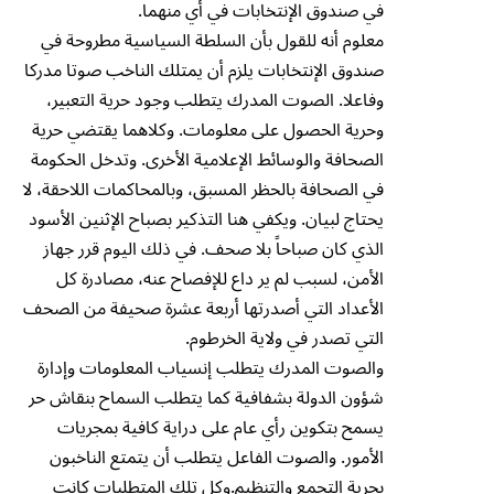
في صندوق الإنتخابات في أي منهما.
معلوم أنه للقول بأن السلطة السياسية مطروحة في
صندوق الإنتخابات يلزم أن يمتلك الناخب صوتا مدركا
وفاعلا. الصوت المدرك يتطلب وجود حرية التعبير،
وحرية الحصول على معلومات. وكلاهما يقتضي حرية
الصحافة والوسائط الإعلامية الأخرى. وتدخل الحكومة
في الصحافة بالحظر المسبق، وبالمحاكمات اللاحقة، لا
يحتاج لبيان. ويكفي هنا التذكير بصباح الإثنين الأسود
الذي كان صباحاً بلا صحف. في ذلك اليوم قرر جهاز
الأمن، لسبب لم ير داع للإفصاح عنه، مصادرة كل
الأعداد التي أصدرتها أربعة عشرة صحيفة من الصحف
التي تصدر في ولاية الخرطوم.
والصوت المدرك يتطلب إنسياب المعلومات وإدارة
شؤون الدولة بشفافية كما يتطلب السماح بنقاش حر
يسمح بتكوين رأي عام على دراية كافية بمجريات
الأمور. والصوت الفاعل يتطلب أن يتمتع الناخبون
بحرية التجمع والتنظيم.وكل تلك المتطلبات كانت