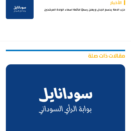
الأخبار
ﺣﺰب اﻻﻣﺔ ﻳﺤﺴﻢ اﻟﺠﺪل وﻳﻌﻠﻦ رسميًا ﻗﺎﺋﻤﺔ اسماء اﻟﻮﻻة اﻟﻤﺮﺷﺤﻴﻦ
مقالات ذات صلة