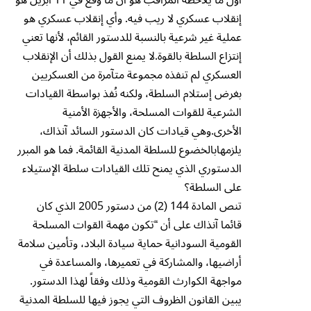
إنقلاب عسكري لا ريب فيه. وأي إنقلاب عسكري هو
عملية غير شرعية بالنسبة للدستور القائم، لأنها تعني
إنتزاع السلطة بالقوة.لا يمنع القول بذلك أن الإنقلاب
العسكري لم تنفذه مجموعة متآمرة من العسكريين
بغرض إستلام السلطة، ولكنه نُفذ بواسطة القيادات
الشرعية للقوات المسلحة، والأجهزة الأمنية
الأخرى.وهي قيادات كان الدستور السائد آنذاك،
يلزمهابالخضوع للسلطة المدنية القائمة. فما هو المبرر
الدستوري الذي يمنح تلك القيادات سلطة الإستيلاء
على السلطة؟
تنص المادة 144 (2) من دستور 2005 الذي كان
قائما آنذاك على أن “تكون مهمة القوات المسلحة
القومية السودانية حماية سيادة البلاد، وتأمين سلامة
أراضيها، والمشاركة في تعميرها، والمساعدة في
مواجهة الكوارث القومية وذلك وفقاً لهذا الدستور.
يبين القانون الظروف التي يجوز فيها للسلطة المدنية