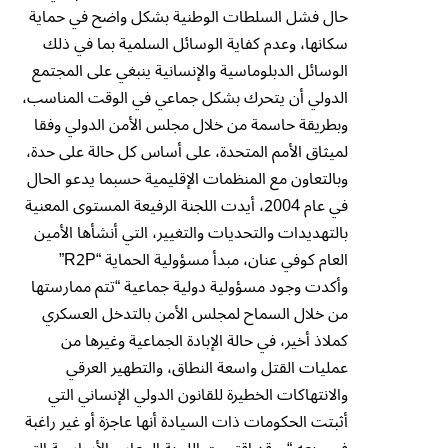
حال فشل السلطات الوطنية بشكل واضح في حماية
سكانها، وعدم كفاية الوسائل السلمية بما في ذلك
الوسائل الدبلوماسية والإنسانية ينبغي على المجتمع
الدولي أن يتحرك بشكل جماعي في الوقت المناسب،
وبطريقة حاسمة من خلال مجلس الأمن الدولي وفقا
لميثاق الأمم المتحدة، على أساس كل حالة على حدة،
وبالتعاون مع المنظمات الإقليمية حسبما يدعو الحال
في عام 2004، أيدت اللجنة الرفيعة المستوى المعنية
بالتهديدات والتحديات والتغيير، التي أنشأها الأمين
العام كوفي عنان، مبدأ مسؤولية الحماية “R2P”
وأكدت وجود مسؤولية دولية جماعية “تتم ممارستها
من خلال السماح لمجلس الأمن بالتدخل العسكري
كملاذ أخير، في حالة الإبادة الجماعية وغيرها من
عمليات القتل واسعة النطاق، والتطهير العرقي
والانتهاكات الخطيرة للقانون الدولي الإنساني التي
أثبتت الحكومات ذات السيادة أنها عاجزة أو غير راغبة