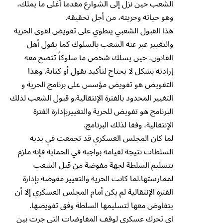
الشعب حين نزل إلى الشوارع مقدماً أغلى ما يملك،
وهو حياته وحريته، من أجل تحقيقه.
هذا القبول الشعبي ينطوي على تفويض لقوى الحرية
والتغيير عبر عنه الشعب بالسلوك كما يقول أهل
القانون، حين يسلك شخص ما سلوكاً تتضح معه
إرادته بشكل لا يحتاج لتأكيد بقول أو كتابة. وهذا
التفويض هو تفويض مؤسس على برنامج الحرية و
التغيير المحدود بالفترة الإنتقالية.و قبول الشعب لذلك
البرنامج هو تفويض للحرية والتغييربإدارة الفترة
الإنتقالية، وفقا لذلك البرنامج.
لما كان المجلس العسكري قد تجمعت في يديه
السلطات نتيجة لقيامه بواجبه في الحماية فإنه ملزم
بتسليم السلطة لجهة مفوضة من قبل الشعب
لممارستها.لما كانت الحرية والتغيير مفوضة بإدارة
الفترة الإنتقالية لم يكن أمام المجلس العسكري إلا أن
يتفاوض معها لتسليمها السلطة وفق تفويضها.
اي تحرك عسكري لوقف المفاوضات التي جرت بين