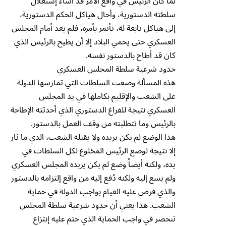
لما كان الرئيس في واقع الأمر قد أساء إستغلال
سلطته الدستورية، وأحال هياكل الحكم الدستورية،
إلى هياكل تابعة له، تأتمر بأمره، فلم يعد أمام المجلس
العسكري حتى يحمي البلاد إلا أن يطيح بالرئيس الذي
كان قد أطاح بالدستور نفسه.
حدود شرعية سلطة المجلس العسكري
هذه المسألة وضعت السلطات التي تمارسها الدولة
على الشعب والإقليم بكاملها في يد المجلس
العسكري نتيجة للفراغ الدستوري الذي أحدثته الإطاحة
بالرئيس وما تتطلبته من وقف العمل بالدستور.
هذا الوضع لم يكن يريده ولا يقبله الشعب، الذي ما ثار
إلا نتيجة لوضع الرئيس المخلوع لكل السلطات في
يده، ولكنه أيضاً وضع لم يكن يريده المجلس العسكري
ولم يسع إليه ولكنه دُفع إليه من واقع إلتزامه بالدستور
والذي فرض عليه القيام بواجب الدولة في حماية
الشعب. هذا يعني أن حدود شرعية سلطة المجلس
تنحصر في واجب الحماية الذي حتم عليه إنتزاع