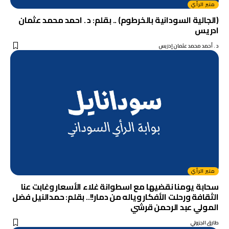
منبر الرأي
(الجالية السودانية بالخرطوم) .. بقلم: د . احمد محمد عثمان
ادريس
د . أحمد محمد عثمان إدريس
منبر الرأي
سحابة يومنا نقضيها مع اسطوانة غلاء الأسعار وغابت عنا
الثقافة ورحلت الأفكار وياله من دمار!!.. بقلم: حمدالنيل فضل
المولي عبد الرحمن قرشي
طارق الجزولي