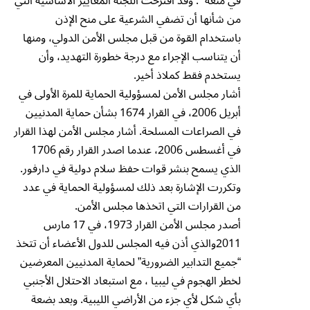
في منعه “. وقد اقترحت اللجنة المعايير الأساسية التي
من شأنها أن تضفي الشرعية على منح الإذن
باستخدام القوة من قبل مجلس الأمن الدولي، ومنها
أن يتناسب الإجراء مع درجة خطورة التهديد، وأن
يستخدم فقط كملاذ أخير.
أشار مجلس الأمن لمسؤولية الحماية للمرة الأولى في
أبريل 2006، في القرار 1674 بشأن حماية المدنيين
في الصراعات المسلحة. أشار مجلس الأمن لهذا القرار
في أغسطس 2006، عندما اصدر القرار رقم 1706
الذي يسمح بنشر قوات حفظ سلام دولية في دارفور.
وتكررت الإشارة بعد ذلك لمسؤولية الحماية في عدد
من القرارات التي اتخذها مجلس الأمن.
أصدر مجلس الأمن القرار 1973، في 17 مارس
2011والذي أذن فيه المجلس للدول الأعضاء أن تتخذ
“جميع التدابير الضرورية” لحماية المدنيين المعرضين
لخطر الهجوم في ليبيا ، مع استبعاد الاحتلال الأجنبي
بأي شكل لأي جزء من الأراضي الليبية. وبعد بضعة