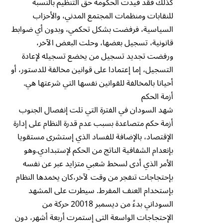
كذلك فقد قيدت الحكومة حق التنظيم بالنسبة
للنقابات ومنظمات المجتمع المدني، والأحزاب
السياسية، فرفضت بشكل تحكمي، وبدون أي ضوابط
قانونية، تسجيل بعضها، وحلت البعض الآخر،
ورفضت تجديد تسجيل من يخضع تسجيله لإعادة
التسجيل، إما إعتمادا على قوانين مخالفة للدستور، أو
أحيانا بالمخالفة للقوانين نفسها التي شرعتها هي.
أزمة الحكم
شهد السودان في الفترة التي تلت إنفصال الجنوب
أزمة حكم متصاعدة بسبب عدم قدرة النظام على إدارة
الإقتصاد، بالإضافة للفساد الذي إستشرى مستقويا
بإنعدام الشفافية الناتج من الحكم لإستبدادي.وهو
الأمر الذي أدى لسخط شعبي متزايد عبر عن نفسه
بإحتجاجات تنفجر من وقت لآخر،كان يخمدها النظام
بإستخدام العنف المفرط. سيطرت على المشهد
السوداني بدءً من ديسمبر 20018 حركة من
الإحتجاجات الواسعة التي إستمرت أربعة أشهر، دون