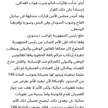
أيام، بدأت طائرات الناتو ضرب قوات القذافي،
إستناداً على ذلك القرار.
وقد أصدر مجلس الأمن قرارات مشابهة في ساحل
العاج وجنوب السودان وفي اليمن وسوريا وإفريقيا
الوسطى.
خلع رئيس الجمهورية كواجب دستوري
وفقا لذلك فإن الأمر الصادر من رئيس الجمهورية
المخلوع كان مخالفا للقانون الوطني والدولي ويتطلب
تنفيذه إرتكاب جرائم بالغة الخطورة وفقا للقانونين
الوطني والدولي كالجرائم ضد الإنسانية، والقتل خارج
القضاء. وبالتالي فإن القيادات العسكرية لم تكن
ملزمة بتنفيذه ويجوز لها عصيانه بموجب المادة 144
من الدستور. بالإضافة لأن تنفيذ الأمر يعرض من
ينفذه لعقوبات جنائية. ولكن الأمر لا يقف عند جواز
العصيان لعدم قانونيته ولما يسببه من عقوبات
جنائية، بل يتعدى ذلك، ليصبح عصيان ذلك الأمر
تنفيذاً لواجب دستوري، فلقد وضعت المادةة 144