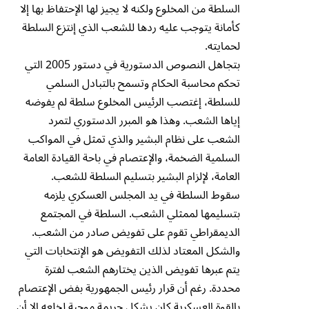
السلطة من المخلوع ولكنه لا يجيز لها الإحتفاظ بها إلا
كأمانة يتوجب عليه ردها للشعب الذي إنتزع السلطة
لحمايته.
بتجاهل النصوص الدستورية في دستور 2005 التي
تحكم محاسبة الحكام وتسمح بالتبادل السلمي
للسلطة، إغتصب الرئيس المخلوع سلطة لم يفوضه
إياها الشعب. وهذا هو المبرر الدستوري لتمرد
الشعب على نظام البشير والذي تمثل في المواكب
السلمية الضخمة، والإعتصام في باحة القيادة العامة
العامة، لإلزام البشير بتسليم السلطة للشعب.
سقوط السلطة في يد المجلس العسكري يلزمه
بتسليمها لممثلي الشعب. السلطة في المجتمع
الديمقراطي تقوم على تفويض صادر من الشعب.
والشكل المعتاد لذلك التفويض هو الإنتخابات التي
يتم عبرها تفويض الذين يختارهم الشعب لفترة
محددة. رغم أن قرار رئيس الجمهورية بفض الإعتصام
بالقوة العسكرية كان يشكل جريمة موجبة لخلعه إلا أن