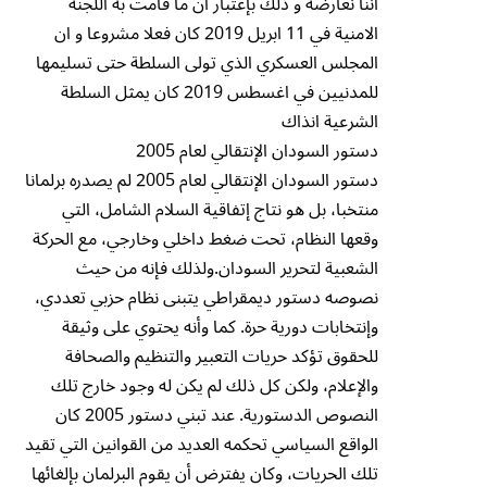
اننا نعارضه و ذلك بإعتبار ان ما قامت به اللجنة
الامنية في 11 ابريل 2019 كان فعلا مشروعا و ان
المجلس العسكري الذي تولى السلطة حتى تسليمها
للمدنيين في اغسطس 2019 كان يمثل السلطة
الشرعية انذاك
دستور السودان الإنتقالي لعام 2005
دستور السودان الإنتقالي لعام 2005 لم يصدره برلمانا
منتخبا، بل هو نتاج إتفاقية السلام الشامل، التي
وقعها النظام، تحت ضغط داخلي وخارجي، مع الحركة
الشعبية لتحرير السودان.ولذلك فإنه من حيث
نصوصه دستور ديمقراطي يتبنى نظام حزبي تعددي،
وإنتخابات دورية حرة. كما وأنه يحتوي على وثيقة
للحقوق تؤكد حريات التعبير والتنظيم والصحافة
والإعلام، ولكن كل ذلك لم يكن له وجود خارج تلك
النصوص الدستورية. عند تبني دستور 2005 كان
الواقع السياسي تحكمه العديد من القوانين التي تقيد
تلك الحريات، وكان يفترض أن يقوم البرلمان بإلغائها