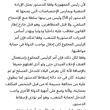
لأن رئيس الجمهورية وفقا للدستور يمثل الإرادة
الشعبية ويمارس الإختصاصات التي يمنحها له
الدستور (م 58) وليس من بينها سلطة منع الإحتجاج
السلمي، ولا قتل المتظاهرين، وهو قتل خارج إطار
القانون معاقب عليه داخليا ودوليا ويهدر أساس
الحريات الدستورية للشعب. وفقا لذلك فإن أمر
الرئيس المخلوع كان إخلال بواجب الدولة في حماية
مواطنيها.
وفقا لكل ذلك فإن أمر الرئيس المخلوع بإستعمال
العنف لإخلاء الميدان حتى ولو أدى لقتلهم جميعا
بالإضافة لأنه كان يعرض البلاد للتدخل المسلح لو تم
تنفيذه، كان في حد ذاته إسقاطا للدستور لما ينطوي
عليه من مخالفة جسيمة له من قبل الشخص المكلف
بحمايته، ولأنه وضع على أجهزة الدولة الأخرى واجب
التدخل لحماية الشعب، وهو أمر يؤدي لإسقاط
الدستور.