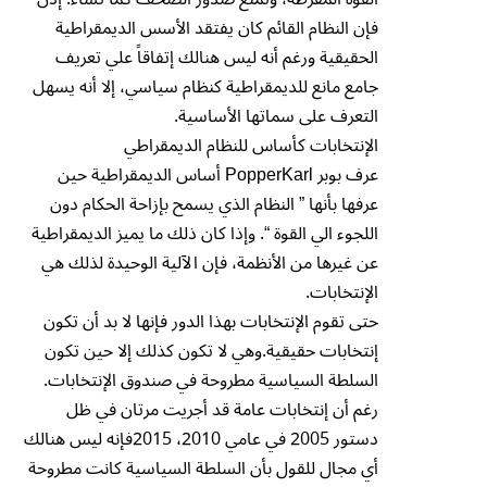
فإن النظام القائم كان يفتقد الأسس الديمقراطية
الحقيقية ورغم أنه ليس هنالك إتفاقاً علي تعريف
جامع مانع للديمقراطية كنظام سياسي، إلا أنه يسهل
التعرف على سماتها الأساسية.
الإنتخابات كأساس للنظام الديمقراطي
عرف بوبر PopperKarl أساس الديمقراطية حين
عرفها بأنها ” النظام الذي يسمح بإزاحة الحكام دون
اللجوء الي القوة “. وإذا كان ذلك ما يميز الديمقراطية
عن غيرها من الأنظمة، فإن الآلية الوحيدة لذلك هي
الإنتخابات.
حتى تقوم الإنتخابات بهذا الدور فإنها لا بد أن تكون
إنتخابات حقيقية.وهي لا تكون كذلك إلا حين تكون
السلطة السياسية مطروحة في صندوق الإنتخابات.
رغم أن إنتخابات عامة قد أجريت مرتان في ظل
دستور 2005 في عامي 2010، 2015فإنه ليس هنالك
أي مجال للقول بأن السلطة السياسية كانت مطروحة