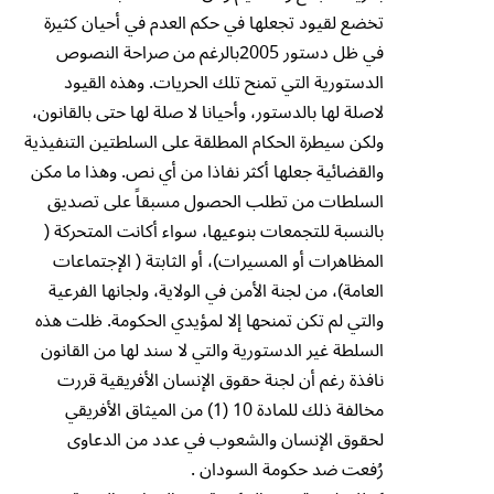
تخضع لقيود تجعلها في حكم العدم في أحيان كثيرة
في ظل دستور 2005بالرغم من صراحة النصوص
الدستورية التي تمنح تلك الحريات. وهذه القيود
لاصلة لها بالدستور، وأحيانا لا صلة لها حتى بالقانون،
ولكن سيطرة الحكام المطلقة على السلطتين التنفيذية
والقضائية جعلها أكثر نفاذا من أي نص. وهذا ما مكن
السلطات من تطلب الحصول مسبقاً على تصديق
بالنسبة للتجمعات بنوعيها، سواء أكانت المتحركة (
المظاهرات أو المسيرات)، أو الثابتة ( الإجتماعات
العامة)، من لجنة الأمن في الولاية، ولجانها الفرعية
والتي لم تكن تمنحها إلا لمؤيدي الحكومة. ظلت هذه
السلطة غير الدستورية والتي لا سند لها من القانون
نافذة رغم أن لجنة حقوق الإنسان الأفريقية قررت
مخالفة ذلك للمادة 10 (1) من الميثاق الأفريقي
لحقوق الإنسان والشعوب في عدد من الدعاوى
رُفعت ضد حكومة السودان .