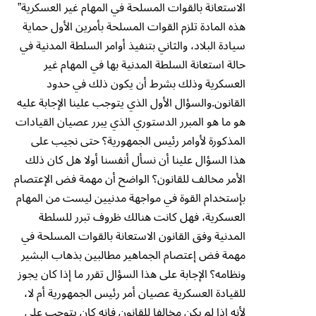
الاستعانة بالقوات المسلحة في المهام غير العسكرية”
هذه المادة تلزم القوات المسلحة بأمرين الأول حماية
سيادة البلاد، والثاني بتنفيذ أوامر السلطة المدنية في
حالة استعانة السلطة المدنية بها في المهام غير
العسكرية وذلك بشرط أن يكون ذلك في حدود
القانون.والسؤال الأول الذي يتوجب علينا الإجابة عليه
هو ما هو المبرر الدستوري الذي يبرر عصيان القيادات
المذكورة لأوامر رئيس الجمهورية؟ حتى نجيب على
هذا السؤال علينا أن نسأل أنفسنا أولا هل كان ذلك
الأمر مخالف للقانون؟ الواضح أن مهمة فض الإعتصام
بإستخدام القوة في مواجهة مدنيين ليست من المهام
العسكرية، فهل كانت هنالك ظروف تبرر للسلطة
المدنية وفق القانون الاستعانة بالقوات المسلحة في
مهمة فض إعتصام الجماهير مطالبين بذهاب البشير
ونظامه؟ الإجابة على هذا السؤال تقرر ما إذا كان يجوز
للقيادة العسكرية عصيان أمر رئيس الجمهورية أم لا،
لأنه إذا لم يكن مخالفا للقانون فإنه كان يتوجب على