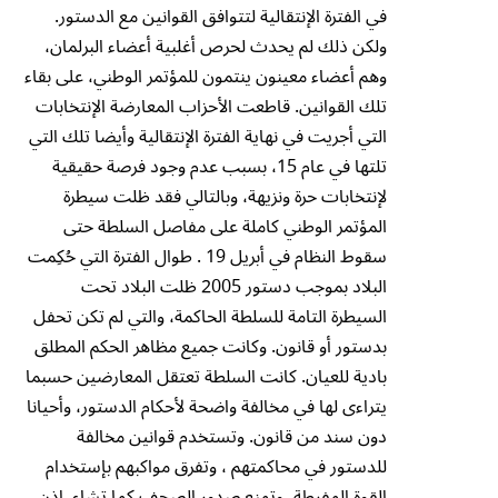
في الفترة الإنتقالية لتتوافق القوانين مع الدستور.
ولكن ذلك لم يحدث لحرص أغلبية أعضاء البرلمان،
وهم أعضاء معينون ينتمون للمؤتمر الوطني، على بقاء
تلك القوانين. قاطعت الأحزاب المعارضة الإنتخابات
التي أجريت في نهاية الفترة الإنتقالية وأيضا تلك التي
تلتها في عام 15، بسبب عدم وجود فرصة حقيقية
لإنتخابات حرة ونزيهة، وبالتالي فقد ظلت سيطرة
المؤتمر الوطني كاملة على مفاصل السلطة حتى
سقوط النظام في أبريل 19 . طوال الفترة التي حُكِمت
البلاد بموجب دستور 2005 ظلت البلاد تحت
السيطرة التامة للسلطة الحاكمة، والتي لم تكن تحفل
بدستور أو قانون. وكانت جميع مظاهر الحكم المطلق
بادية للعيان. كانت السلطة تعتقل المعارضين حسبما
يتراءى لها في مخالفة واضحة لأحكام الدستور، وأحيانا
دون سند من قانون. وتستخدم قوانين مخالفة
للدستور في محاكمتهم ، وتفرق مواكبهم بإستخدام
القوة المفرطة، وتمنع صدور الصحف كما تشاء. إذن