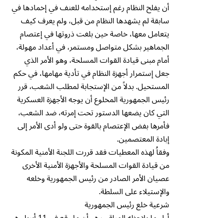
أن يفلح النظام رغم إستخدامه للعنف في إخمادها في
سابقة لم يشهدها النظام من قبل، ولم يعرف كيف
يتعامل معها، خاصة حين بلغت ذروتها في إعتصام
الجماهير بشكل متواصل ومستمر، في أعداد مهولة،
أمام مبنى قيادة القوات المسلحة، وهو الأمر الذي
جعل إستمرار أجهزة النظام في تأدية مهامها، في حكم
المستحيل. بدلاً من الإستجابة لمطلب الشعب، قرر
رئيس الجمهورية المخلوع أن يوجه الأجهزة العسكرية
التي كان يضعها الدستور تحت إمرته، ضد الشعب،
فأمرها بفض الإعتصام بالقوة حتى ولو أدى الأمر إلى
إبادة المعتصمين.
وفقاُ لهذه المعطيات فقد قررت اللجنة الأمنية المكونة
من قيادة القوات المسلحة والأجهزة الأمنية الأخرى
عصيان الأمر الصادر من رئيس الجمهورية وخلعه
والإستيلاء على السلطة.
شرعية خلع رئيس الجمهورية
أول ما يلاحظه المراقب هو أن ما وقع في 11 أبريل هو