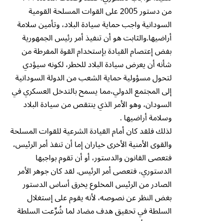
من دستور 2005 على القوات المسلحة القومية
السودانية واجب حماية سيادة البلاد، وتأمين سلامة
أراضيها.والثابت هو أن تنفيذ أمر رئيس الجمهورية
بفض إعتصام القيادة بإستخدام القوة المفرطة من
شأنه أن يعرض سيادة البلاد للخطر، لكونه سيؤدي
لتحول مسؤولية حماية الشعب من الدولة السودانية
إلى المجتمع الدولي،مما يسمح بالتدخل العسكري في
السودان، وهو الأمر الذي ينتقص من سيادة البلاد
وسلامة أراضيها .
لذلك فلقد كان أمام القيادة الشرعية للقوات المسلحة
والقوى الأمنية الأخرى خياران إما أن تنفذ أمر الرئيس،
فتعصى القانون والدستور، أو أن تقوم بواجبها
الدستوري، فتعصى أمر الرئيس. لقد كان جوهر الأمر
الصادر من الرئيس المخلوع يخرق أساس الدستور
بغض النظر عن نصوصه، لأنه يقوم على إستغلال
السلطة في تحقيق هدف مضاد لما شُرِّعت السلطة