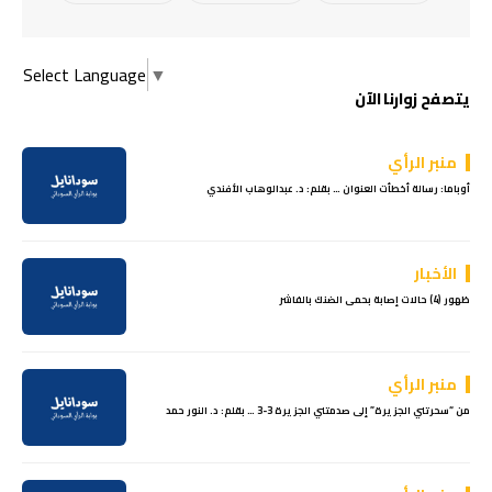
Select Language
▼
يتصفح زوارنا الآن
منبر الرأي
أوباما: رسالة أخطأت العنوان … بقلم: د. عبدالوهاب الأفندي
الأخبار
ظهور (4) حالات إصابة بحمى الضنك بالفاشر
منبر الرأي
من “سحرتني الجزيرة” إلى صدمتني الجزيرة 3-3 … بقلم: د. النور حمد