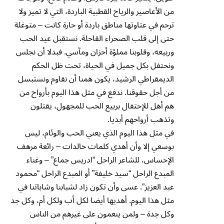
من الأعاصير والرياح القطبية الباردة، التي لا تميز ولا
ترحم في عتاوتها مناطق باردة أو حارة كانت – متوغلة
حتى إلى قلب الصحراء القاحلة. نستقبل عيد الحب
وربيعه، وقلوبنا مملؤة أحزان ومآسي. فبدلا أن نجلس
ونحتفل بكل جميل في الحياة، تحت ظل الحكم
الديمقراطي الرشيد، يكون همنا أن نقاوم ونستبسل
من أجل حقوقنا. ندفع في مثل هذا اليوم بأرواح من
هم أهل للإحتفال بربيع الحب للمجهول، يقتلون
وتذهب أرواحهم أبديا.
في مثل هذا اليوم الذي يعني الحب والوئام، ليس
بوسعي إلا وأن أهدي كلمات خالدات – رائعة مرهف
الإحساس، للشاعر الراحل “ادريس جماع” – وغناء
المبدع الراحل “سيد خليفة” أو المبدع الراحل “محمود
عبد العزيز”. عسى وأن تكون زاد لشبابنا وشاباتنا في
مثل هذا اليوم. أهديها أيضا لكل أب ولكل أم، وكل جد
وكل جدة – ولمن ينعمون على غيرهم من الناس