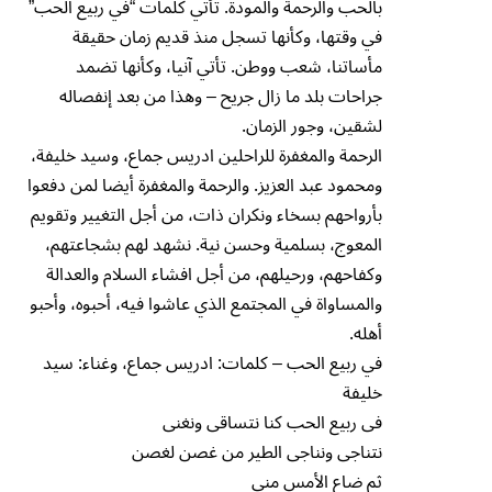
بالحب والرحمة والمودة. تأتي كلمات “في ربيع الحب”
في وقتها، وكأنها تسجل منذ قديم زمان حقيقة
مأساتنا، شعب ووطن. تأتي آنيا، وكأنها تضمد
جراحات بلد ما زال جريح – وهذا من بعد إنفصاله
لشقين، وجور الزمان.
الرحمة والمغفرة للراحلين ادريس جماع، وسيد خليفة،
ومحمود عبد العزيز. والرحمة والمغفرة أيضا لمن دفعوا
بأرواحهم بسخاء ونكران ذات، من أجل التغيير وتقويم
المعوج، بسلمية وحسن نية. نشهد لهم بشجاعتهم،
وكفاحهم، ورحيلهم، من أجل افشاء السلام والعدالة
والمساواة في المجتمع الذي عاشوا فيه، أحبوه، وأحبو
أهله.
في ربيع الحب – كلمات: ادريس جماع، وغناء: سيد
خليفة
فى ربيع الحب كنا نتساقى ونغنى
نتناجى ونناجى الطير من غصن لغصن
ثم ضاع الأمس منى