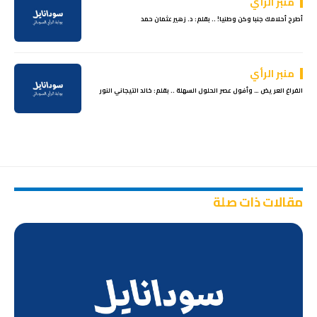
منبر الرأي
أطرح أحلامك جنبا وكن وطنيا! .. بقلم: د. زهير عثمان حمد
منبر الرأي
الفراغ العريض … وأفول عصر الحلول السهلة .. بقلم: خالد التيجاني النور
مقالات ذات صلة