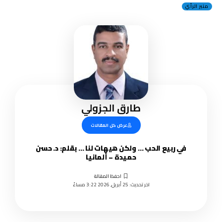
منبر الرأي
طارق الجزولي
عرض كل المقالات
في ربيع الحب … ولكن هيهات لنا … بقلم: د. حسن
حميدة – ألمانيا
اخر تحديث: 25 أبريل, 2026 3:22 مساءً