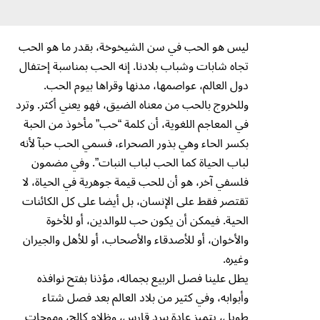
ليس هو الحب في سن الشيخوخة، بقدر ما هو الحب
تجاه شابات وشباب بلادنا. إنه الحب بمناسبة إحتفال
دول العالم، عواصمها، مدنها وقراها بيوم الحب.
وللخروج بالحب من معناه الضيق، فهو يعني أكثر. وترد
في المعاجم اللغوية، أن كلمة “حب” مأخوذ من الحبة
بكسر الحاء وهي بذور الصحراء، فسمي الحب حبآ لأنه
لباب الحياة كما الحب لباب النبات”. وفي مضمون
فلسفي آخر، هو أن للحب قيمة جوهرية في الحياة، لا
تقتصر فقط على الإنسان، بل أيضا على كل الكائنات
الحية. فيمكن أن يكون حب للوالدين، أو للأخوة
والأخوان، أو للأصدقاء والأصحاب، أو للأهل والجيران
وغيره.
يطل علينا فصل الربيع بجماله، مؤذنا بفتح نوافذه
وأبوابه، وفي كثير من بلاد العالم بعد فصل شتاء
طويل، يتميز عادة ببرد قارس، وظلام كالح، وموجات