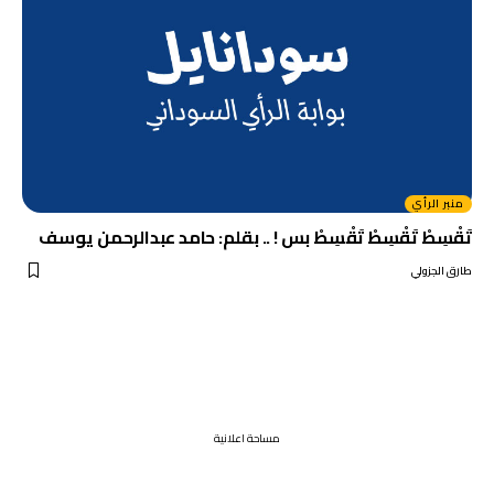
منبر الرأي
تَقْسِطْ تَقْسِطْ تَقْسِطْ بس ! .. بقلم: حامد عبدالرحمن يوسف
طارق الجزولي
مساحة اعلانية