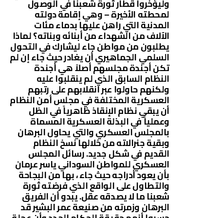
وليؤخروا قطار ثورة شعبنا في الوصول
لمحطته الأخيرة – وهي إقامة دولته
المدنية التي راهن عليها بدماء مئات
الآلاف من الشهداء من أبنائه وبناته؟ لماذا
يطلبون من مواطن جاء ليشارك في التحول
السلمي الجماهيري أن يغادر حيث جاء إن لم
تكن أجندة مجلسهم أصلاً هي أجندة
النظام السابق الذي لم ينقلبوا عليه
ولكنهم حاولوا عبر انقلابهم على رتبهم
العسكرية المختلفة في مجلس أمن النظام
أن يبقي نظام الإنقاذ ظاهرياً في الظل
وعملياً في البذلة العسكرية المسماة
بالمجلس العسكري والتي يحاول البرهان
وبقية جنرالاته من خلالها نسخ النظام
القديم في شكل جديد. رسائل المجلس
العسكري للمواطن السوداني ياسر عرمان
بأن يعود أدراجه حيث جاء ، بها من البجاحة
والتطاول على الواقع الذي فرضته ثورة
شعبنا ما لا يصدقه عقل. يبدو أن الفريق
البرهان وزمرته من صنيعة عمر البشير قد
حسبوا أنهم حقيقة الحكام الجدد وأن عجلة