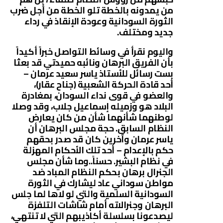
من يمدونه بالخطة تلو الخطة من أجل ضرب
الثورة السودانية وعودة الإنقاذ في رداء
جديد ومختلف.
واليوم نقرأ في وسائط التواصل خبراً أكيداً
بأن الفريق البرهان ونائبه حميدتي قد بعثا
بست رسائل للأستاذ ياسر سعيد عرمان –
أحد قادة الحركة الشعبية (جناح عقار)،
والعضو في قوى نداء السودان، بمغادرة
البلاد هو وزميله إسماعيل جلاب، وقد وصلا
لوطنهما شأنهما شأن من كان يعارض
النظام السابق. حجة مجلس البرهان أن
ياسر عرمان وآخرين كان قد صدر بحقهم
حكم بالإعدام – أحد تلك الأحكام المهزلة
في نظام البشير. حسناً..وما شأن مجلس
الجنرال برهان بحكم النظام المباد ضد
مواطن سوداني عاد ليشارك في الثورة
السودانية السلمية والتي لو لاها لما جلس
البرهان وجنرالاته أمام شاشات التلفزة
ليصدعونا بسلسلة أكاذيبهم التي لا تنتهي،