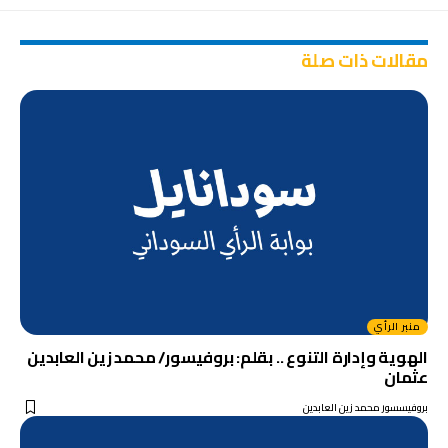
مقالات ذات صلة
منبر الرأي
الهوية وإدارة التنوع .. بقلم: بروفيسور/ محمد زين العابدين
عثمان
بروفيسسور محمد زين العابدين