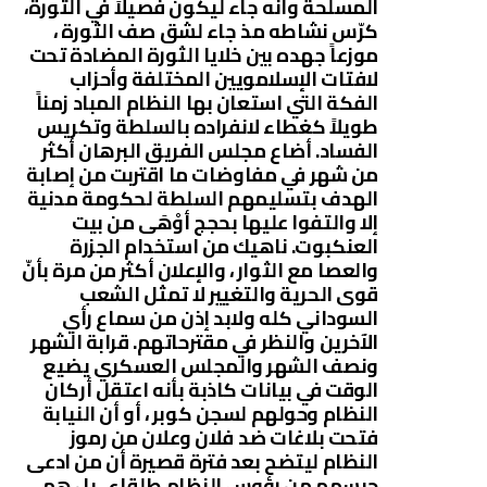
المسلحة وأنه جاء ليكون فصيلاً في الثورة،
كرّس نشاطه مذ جاء لشق صف الثورة ،
موزعاً جهده بين خلايا الثورة المضادة تحت
لافتات الإسلامويين المختلفة وأحزاب
الفكة التي استعان بها النظام المباد زمناً
طويلاً كغطاء لانفراده بالسلطة وتكريس
الفساد. أضاع مجلس الفريق البرهان أكثر
من شهر في مفاوضات ما اقتربت من إصابة
الهدف بتسليمهم السلطة لحكومة مدنية
إلا والتفوا عليها بحجج أوْهَى من بيت
العنكبوت. ناهيك من استخدام الجزرة
والعصا مع الثوار ، والإعلان أكثر من مرة بأنّ
قوى الحرية والتغيير لا تمثل الشعب
السوداني كله ولابد إذن من سماع رأي
الآخرين والنظر في مقترحاتهم. قرابة الشهر
ونصف الشهر والمجلس العسكري يضيع
الوقت في بيانات كاذبة بأنه اعتقل أركان
النظام وحولهم لسجن كوبر ، أو أن النيابة
فتحت بلاغات ضد فلان وعلان من رموز
النظام ليتضح بعد فترة قصيرة أن من ادعى
حبسهم من رؤوس النظام طلقاء ، بل هم