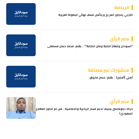
الرياضة
الترجي يتجاوز المريخ ويتأهل لنصف نهائي البطولة العربية
منبر الرأي
“السودان وسُعَارُ الكتبة وفتن الكتابة!” .. بقلم: محمد حسن مصطفى
منشورات غير مصنفة
أهلي (أهلين) .. بقلم: حسن فاروق
منبر الرأي
حراك دبلوماسي بجنيف لدعم مسار الرباعية والخماسية.. هل تم تجاوز المقترح
السعودي؟