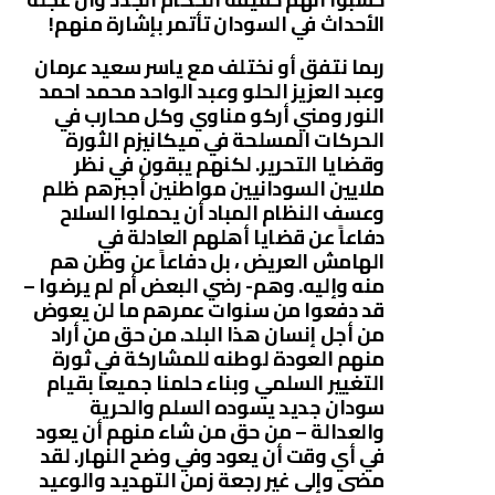
الأحداث في السودان تأتمر بإشارة منهم!
ربما نتفق أو نختلف مع ياسر سعيد عرمان
وعبد العزيز الحلو وعبد الواحد محمد احمد
النور ومني أركو مناوي وكل محارب في
الحركات المسلحة في ميكانيزم الثورة
وقضايا التحرير. لكنهم يبقون في نظر
ملايين السودانيين مواطنين أجبرهم ظلم
وعسف النظام المباد أن يحملوا السلاح
دفاعاً عن قضايا أهلهم العادلة في
الهامش العريض ، بل دفاعاً عن وطن هم
منه وإليه. وهم- رضي البعض أم لم يرضوا –
قد دفعوا من سنوات عمرهم ما لن يعوض
من أجل إنسان هذا البلد. من حق من أراد
منهم العودة لوطنه للمشاركة في ثورة
التغيير السلمي وبناء حلمنا جميعا بقيام
سودان جديد يسوده السلم والحرية
والعدالة – من حق من شاء منهم أن يعود
في أي وقت أن يعود وفي وضح النهار. لقد
مضى وإلى غير رجعة زمن التهديد والوعيد