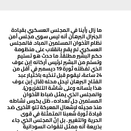
ما زال رأينا في المجلس العسكري بقيادة
الجنرال البرهان أنه ليس سوى مجلس أمن
نظام الأخوان المسلمين المباد. فالمجلس
العسكري لم يقم بانقلاب على منظومة
حكم البشير مطلقاً. ما حدث هو تسليم
وتسلم من البشير لرئيس أركانه إبن عوف
الذي لفظته ثورة 19 ديسمبر في أقل من
24 ساعة، ليقوم قبل تنحّيه باختيار عبد
الفتاح البرهان ليحل محله (قال إبن عوف
هذا بلسانه وعلى شاشة التلفزيون).
والمجلس الذي يمثل ضباط الأخوان
المسلمين جل تعداده ، ظل يكرس نشاطه
منذ مجيئه لإشعال المعركة تلو الأخرى ضد
قيادة ثورة شعبنا المتمثلة في قوى
الحرية والتغيير . بل إنّ المجلس الذي جاء
بذريعة أنه ممثل للقوات السودانية