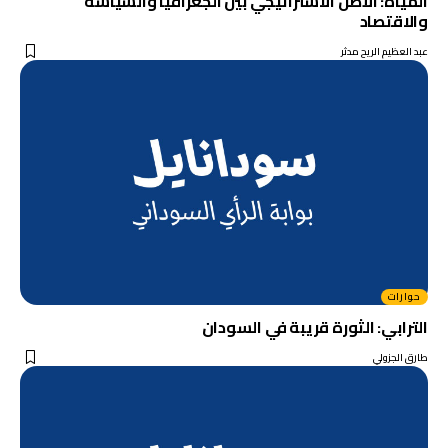
المياه: الأصل الاستراتيجي بين الجغرافيا والسياسة
والاقتصاد
عبد العظيم الريح مدثر
حوارات
الترابي: الثورة قريبة في السودان
طارق الجزولي