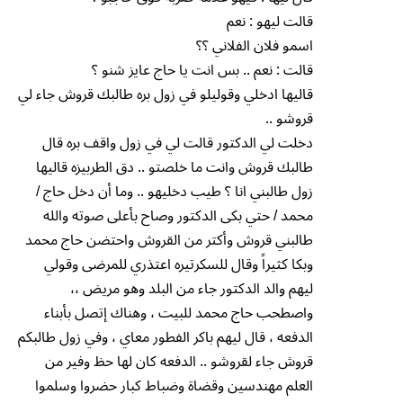
قالت ليهو : نعم
اسمو فلان الفلاني ؟؟
قالت : نعم .. بس انت يا حاج عايز شنو ؟
قاليها ادخلي وقوليلو في زول بره طالبك قروش جاء لي
قروشو ..
دخلت لي الدكتور قالت لي في زول واقف بره قال
طالبك قروش وانت ما خلصتو .. دق الطربيزه قاليها
زول طالبني انا ؟ طيب دخليهو .. وما أن دخل حاج /
محمد / حتي بكى الدكتور وصاح بأعلى صوته والله
طالبني قروش وأكتر من القروش واحتضن حاج محمد
وبكا كثيراً وقال للسكرتيره اعتذري للمرضى وقولي
ليهم والد الدكتور جاء من البلد وهو مريض ،،
واصطحب حاج محمد للبيت ، وهناك إتصل بأبناء
الدفعه ، قال ليهم باكر الفطور معاي ، وفي زول طالبكم
قروش جاء لقروشو .. الدفعه كان لها حظ وفير من
العلم مهندسين وقضاة وضباط كبار حضروا وسلموا