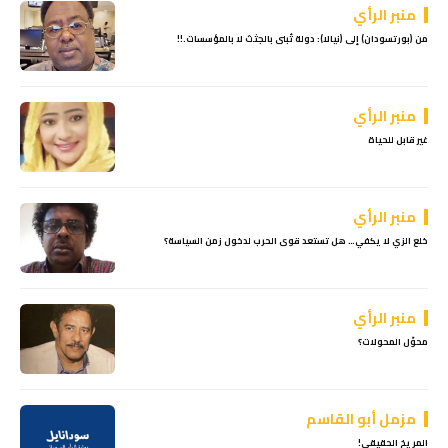
منبر الرأي
من (بورتسودان) إلى (نيالا): دولة تُبنى بالجثث لا بالمؤسسات.!!
منبر الرأي
غير قابل للحياة
منبر الرأي
خلع الزي لا يكفي… هل تستعد قوى الحرب لدخول زمن السياسة؟
منبر الرأي
محوّل المحولات؟
مزمل أبو القاسم
المريخ الحقيقي!