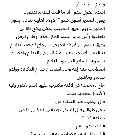
وشاي ، وسجائر ،
المدير يقول ليهو : انا ما قلت ليك ماتدينم ..
يقول للمدير أسوي شنو ؟ الاولاد اهلهم بعاد .. يقوم
المدير يديهو الفيها النصيب يمش يفتح تااااني
يقطعوا رأس مالو استمر الحال هكذا وطال الزمن
وفرق بينهم .. والأولاد اتخرجوا .. وحاج / محمد / تقدم
به العمر وأصبحت عندو مشاكل في العظام والأطباء
نصحوهو يسافر الخرطوم للعلاج ..
اصطحب معه إبنه وجاء امدرمان شارع الدكاتره وولدو
ساندو وماشين
حاج / محمد / قرأ لافته مكتوب عليها اسم دكتور وفيه
( كُنيه) يحفظها تماما
قال لولدو دخلنا العياده دي
دخل طوالي قال للسكرتيره يابتي الدكتور دا من
منطقة كذا ؟
قالت ليهو : نعم
قال ليها : فيهو علامة ضربه فوق حاجبو ؟