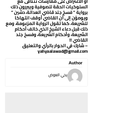
أو الاعتراض على ممارسات تتنافى مع
السلوكيات الحقة للصوفية ويبررون ذلك
برواية ” فسخ جلد قاضي العدالة، دشين ”
ويومؤن إلى أن القاضي أوقف انتهاكا
للشريعة، كما تقول الرواية المزعومة، ومع
ذلك قبل دعاء الشيخ الذي خالف أحكام
الشريعة، وأحكام الشريعة، وفسخ جلد
القاضي !!
– شارك في الحوار بالرأي والتعليق
yahyaalawad@gmail.com
Author
يحي العوض