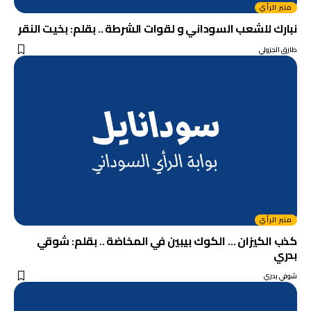
منبر الرأي
نبارك للشعب السوداني و لقوات الشرطة .. بقلم: بخيت النقر
طارق الجزولي
منبر الرأي
كذب الكيزان … الكوك بيبين في المخاضة .. بقلم: شوقي
بدري
شوقي بدري