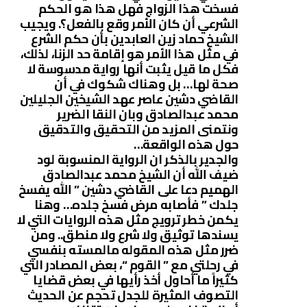
فسخت هذا الزواج فهل هذا هو الحكم
الشرعي أن كان الأمر وقع بالفعل؟. ويجيب
الشيخ حماد زين العابدين بأن حكم الشرع
في مثل هذا الأمر هو إقامة حد الزنا، لذلك،
فكل ما قيل يثبت أنها رواية مدسوسة لا
صحة لها… بل وهناك شكوك في أن
القاضي دشين عاصر عهد الشيخين الجليلين
محمد عبدالصادق وبان النقا الضرير
ونتمنى المزيد من التحقيق والتدقيق
حول هذه الواقعة…
والجدير بالذكر ان الرواية المنسوبة لود
ضيف الله أن الشيخ محمد عبدالصادق
الهميم دعا على القاضي دشين ” الله يفسخ
جلدك ” فأصابه مرض فسخ جلده… وهنا
يكمن خطر ترويج مثل هذه الروايات التي لا
يسندها توثيق ولا شرع ولا منطق.. ومن
ضرر مثل هذه المقوله مالمسته بنفسي
في رحلتي مع ” القوم “، بعض المصادر التي
كثيراً ما أحاول أخذ رأيها في بعض قضايا
التصوف المثيرة للجدل تحجم عن الحديث