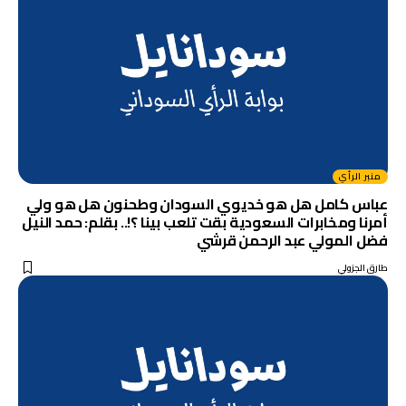
منبر الرأي
عباس كامل هل هو خديوي السودان وطحنون هل هو ولي
أمرنا ومخابرات السعودية بقت تلعب بينا ؟!.. بقلم: حمد النيل
فضل المولي عبد الرحمن قرشي
طارق الجزولي