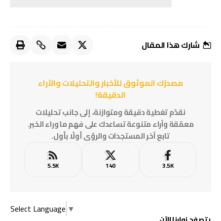
شارك هذا المقال
مصدرُك الموثوق للأخبار والتحليلات والآراء
الدقيقة!
نقدّم تغطية دقيقة ومتوازنة، إلى جانب تحليلات
معمّقة وآراء متنوعة تساعدك على فهم ما وراء الخبر.
تابع آخر المستجدات والرؤى أولًا بأول.
5.5K
140
3.5K
Select Language
▼
يتصفح زوارنا الآن