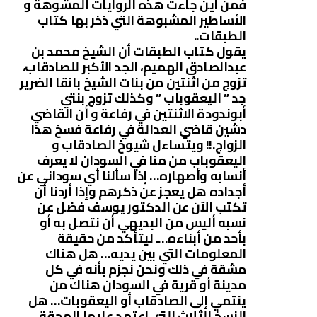
فمن أين جاءت هذه الروايات المشوهة و
الأساطير المشبوهة التي ذخر بها كتاب
الطبقات..
يقول كتاب الطبقات أن الشيخ محمد بن
عبدالصادق الهميم، الجد الأكبر للصادقاب،
تزوج من اثنتين من بنات الشيخ بانقا الضرير
جد ” اليعقوباب ” وكذلك تزوج بنتي
أبوندودة الاثنتين في رفاعة و أن القاضي
دشين قاضي العدالة في رفاعة فسخ هذا
الزواج.!! ويتساءل شيوخ الصادقاب و
اليعقوباب من منا في السودان لا يعرف
أنسابه وأصهاره… إذا سألنا أي سوداني عن
أجداده هل يعجز عن ذكرهم وإذا أردنا أن
تكتب الآن عن الدكتور يوسف فضل عن
نسبه أليس من البديهي أن نتصل به أو
بأحد من أبناءه…. ليتأكد من حقيقة
المعلومات التي بين يديه… هل هناك
مشقة في ذلك ونحن نجزم بأنه في كل
مدينة أو قرية في السودان هناك من
ينتمي إلى الصادقاب أو اليعقوبات… هل
النسخ الثلاث التي اعتمد عليها المحقق،