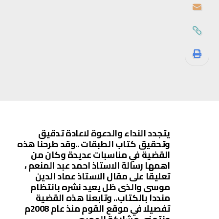
يتجدد النداء والدعوة لاعادة تدقيق
وتحقيق كتاب الطبقات ..وقد طرحنا هذه
القضية في مناسبات عديدة وكان من
اهمها رسالة الاستاذ احمد عبد المنعم ،
تعليقا على مقال الاستاذ عماد الدين
موسى والذى ظل يعيد نشره بانتظام
منددا بالكتاب.. وتابعنا هذه القضية
تفصيلا في موقع القوم منذ عام 2008م