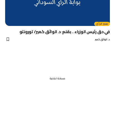
منبر الرأي
في حق رئيس الوزراء .. بقلم: د. الواثق كمير/ تورونتو
د. الواثق كمير
مساحة اعلانية