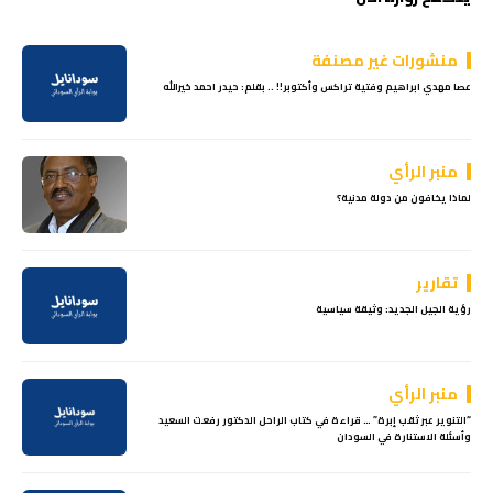
منشورات غير مصنفة
عصا مهدي ابراهيم وفتية تراكس وأكتوبر!! .. بقلم: حيدر احمد خيرالله
منبر الرأي
لماذا يخافون من دولة مدنية؟
تقارير
رؤية الجيل الجديد: وثيقة سياسية
منبر الرأي
“التنوير عبر ثقب إبرة” … قراءة في كتاب الراحل الدكتور رفعت السعيد
وأسئلة الاستنارة في السودان