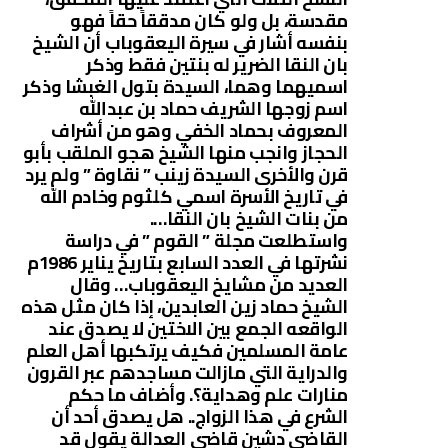
مقدسة، بل ولو كان مدققاً حقاً فهو
بنفسه أشار في سيرة اليعقوباب أن الشيخ
بان النقا الضرير له بنتين فقط وذكر
اسميهما وهما، السيدة بتول الغبشا وذكر
اسم زوجها الشريف حماد بن عبدالله
المعروف بحماد الخفي وهو من أشراف
الحجاز وانجب منها الشيخ هجو الملقب بأبو
قرن والأخرى السيدة زينب ” نقاوة ” ولم يرد
في تاريخ الأسرة اسمي كلثوم وخادم الله
من بنات الشيخ بان النقا….
واستطلعت مجلة ” القوم ” في دراسة
نشرتها في العدد السابع بتاريخ يناير 1986م
العديد من مشايخ اليعقوباب… وقال
الشيخ حماد زين العابدين، إذا كان مثل هذه
الواقعه الجمع بين الاختين لا يصدق عند
عامة المسلمين فكيف يرتكبها أهل العلم
والدراية التي مازالت مساجدهم عبر القرون
منارات علم وهداية؟. وأضاف ما حكم
الشرع في هذا الزواج.. هل يصدق أحد أن
القاضي دشين قاضي العدالة يقول قد