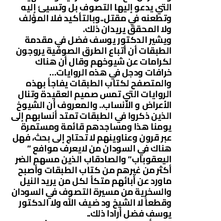
التي يدعو إليها التصوف بل وتسيئ إليه
وتطعنه في مقتل..وبالتأكيد فلا المؤلف
ولا المحقق يريدان ذلك.
ويشير الدكتور يوسف فضل في مقدمة
الطبقات أن أتباع الطرق الصوفية يروجون
لكرامات عن شيوخهم وقال أن هناك
خرافات ودجل في هذه الروايات…
والمتصفح لكتاب الطبقات يفاجأ بهذه
الروايات التي تمس صميم العقيدة وتنال
الأعراض و الأنساب.. والمعروف أن الشيوخ
الذين ذكروا في الطبقات تمتد أنسابهم إلى
يومنا هذا ومساجدهم قائمة ومستمرة
عبر قرون وعناوينهم لا تحتاج إلى بحث، فهل
هناك في السودان من لايعرف موافع ”
اليعقوباب” والصادقاب الذين مسهم الضر
أكثر من غيرهم من كتاب الطبقات وأصبح
ماورد عن أبائهم متكأ لكل من يريد النيل
والسخرية من مسيرة التصوف في السودان
وقطعاً لا الشيخ ود ضيف الله ولا الدكتور
يوسف فضل أرادا ذلك..