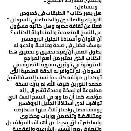
ونتمنى مشاركة الجميع ..
– ونتساءل :
هل يعبر كتاب ” الطبقات في خصوص
الاولياء والصالحين والعلماء في السودان ”
فعلاً عن ثقافة عصره وهل كاتبه مسؤول
عن النسخ المتعددة والمتداولة للكتاب ؟
آن الأوان و أستاذنا الجليل البروفسير
يوسف فضل في صحة وعافية، وندعو له
بطول العمر، أن يعيد تدقيق و تحقيق هذا
الكتاب الذي يعتبر من أهم المراجع
المتوفرة في توثيق مسيرة التصوف في
السودان، لم تتوافر له الدقة العلمية التي
تؤكد ان مؤلفه كتب ما نسب إليه.. فالشيخ
محمد النور بن ضيف الله، لم يترك نسخة
مطبوعة أو نسخة وحيدة تشير إلى أنه
مؤلفه، كما أن ما ورد في النسخ الست التي
توافرت لدى أستاذنا الجليل البروفسير
يوسف فضل واختار ثلاث منها متعارضه
ومتناقضة وتتضمن روايات وحكاوي
وأساطير تحلق بعيداً عن أهداف المؤلف بل
وتتعارض مع الأسس الشرعية والفقهية