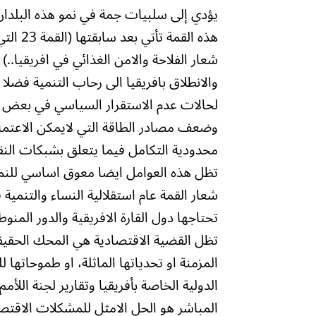
يؤدي إلى سلبيات جمة في نمو هذه البلدان
شعار الفلاحة والامن الغذائي في افريقيا
والانطلاق بافريقيا الى رحاب التنمية فضلا ع
لحالات عدم الاستقرار السياسي في بعض البل
وضعف مصادر الطاقة التي لايمكن الاعتماد
محدودية التكامل فيما يتعلق بشبكات النق
تظل هذه العوامل ايضا معوق اساسي للنمو ف
شعار القمة عام استقلالية النساء والتنمية ف
تحتاجها دول القارة الافريقية والدور الم
تظل القضية الاقتصادية هي المحك الحقيقي
المزمنة او تحدياتها الماثلة، او طموحاتها ل
المباشر هو الحل الامثل للمشكلات الاقت