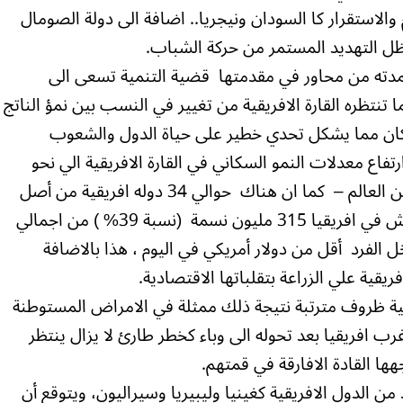
الاستقرار كا السودان ونيجريا.. اضافة الى دولة الصومال
ظل التهديد المستمر من حركة الشباب.
عتمدته من محاور في مقدمتها قضية التنمية تسعى الى
 تنتظره القارة الافريقية من تغيير في النسب بين نمؤ الناتج
نسب زيادة السكان مما يشكل تحدي خطير على حياة الدول والشعوب
 ارتفاع معدلات النمو السكاني في القارة الافريقية الي نحو
2.2% مقارنة ب 1.2% في مناطق اخرى من العالم – كما ان هناك حوالي 34 دوله افريقية من أصل
49 من البلدان الاقل نموا في العالم- ويعيش في افريقيا 315 مليون نسمة (نسبة 39% ) من اجمالي
الفرد أقل من دولار أمريكي في اليوم ، هذا بالاضافة
يقية علي الزراعة بتقلباتها الاقتصادية.
يقية ظروف مترتبة نتيجة ذلك ممثلة في الامراض المستوطنة
رب افريقيا بعد تحوله الى وباء كخطر طارئ لا يزال ينتظر
ا القادة الافارقة في قمتهم.
الدول الافريقية كغينيا وليبيريا وسيراليون، ويتوقع أن