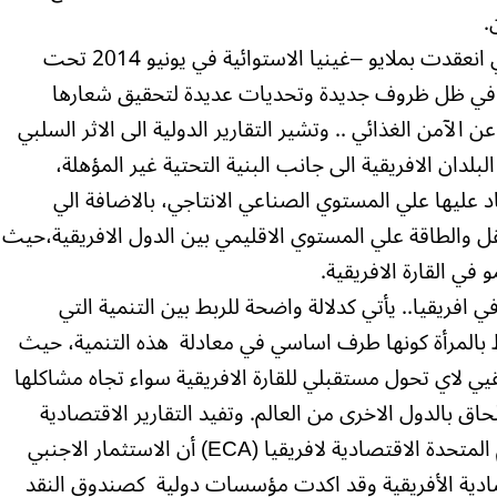
.
هذه القمة تأتي بعد سابقتها (القمة 23 التي انعقدت بملايو –غينيا الاستوائية في يونيو 2014 تحت
..) في ظل ظروف جديدة وتحديات عديدة لتحقيق شعارها
ن الآمن الغذائي .. وتشير التقارير الدولية الى الاثر السلبي
دان الافريقية الى جانب البنية التحتية غير المؤهلة،
 عليها علي المستوي الصناعي الانتاجي، بالاضافة الي
ل والطاقة علي المستوي الاقليمي بين الدول الافريقية،حيث
ي القارة الافريقية.
ي افريقيا.. يأتي كدلالة واضحة للربط بين التنمية التي
نوط بالمرأة كونها طرف اساسي في معادلة هذه التنمية، حيث
ي لاي تحول مستقبلي للقارة الافريقية سواء تجاه مشاكلها
لحاق بالدول الاخرى من العالم. وتفيد التقارير الاقتصادية
الدولية الخاصة بأفريقيا وتقارير لجنة اللأمم المتحدة الاقتصادية لافريقيا (ECA) أن الاستثمار الاجنبي
صادية الأفريقية وقد اكدت مؤسسات دولية كصندوق النقد