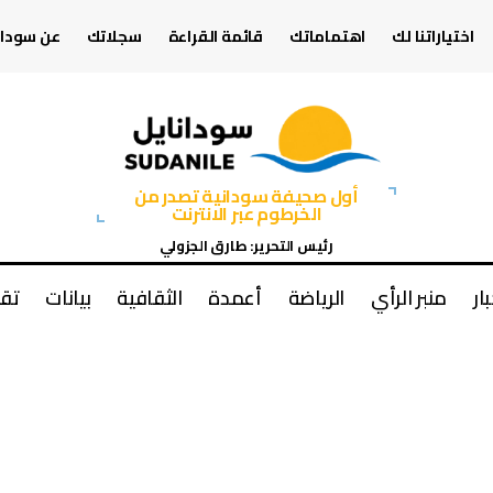
اختياراتنا لك
اهتماماتك
قائمة القراءة
سجلاتك
عن سودان
أول صحيفة سودانية تصدر من
الخرطوم عبر الانترنت
رئيس التحرير: طارق الجزولي
بار
منبر الرأي
الرياضة
أعمدة
الثقافية
بيانات
تقا