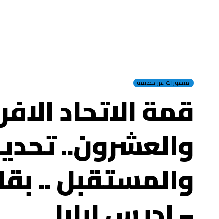
منشورات غير مصنفة
قمة الاتحاد الافر
والعشرون.. تحديا
والمستقبل .. بق
– اديس ابابا