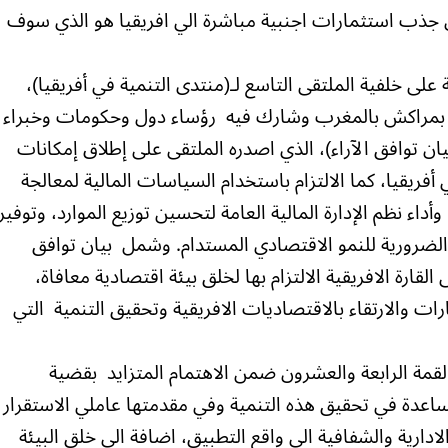
I) والبنك الدولي (WB)علي ان جذب استثمارات اجنبية مباشرة الي افريقيا هو الذي سوف
على خلفية الملتقى التاسع لـ(منتدى التنمية في أفريقيا)،
ي عقد في شهر اكتوبر الماضي 2014م بمراكش بالمغرب وشارك فيه رؤساء دول وحكومات وخبراء
بيان توافق الآراء)، الذي اصدره الملتقى على إطلاق إمكانات
أفريقيا، كما الالتزام باستخدام السياسات المالية لمعالجة
أداء نظم الإدارة المالية العامة لتحسين توزيع الموارد، وتوفير
 الضرورية للنمو الاقتصادي المستدام. وشمل بيان توافق
قارة الافريقية الالتزام بها لخلق بيئة اقتصادية معافاة،
والارتقاء بالاقتصاديات الافريقية وتحقيق التنمية التي
لقمة الرابعة والعشرون ضمن الاهتمام المتزايد بقضية
ساعدة في تحقيق هذه التنمية وفي مقدمتها عاملي الاستقرار
ادارية والشفافية الى واقع التطبيق، اضافة الى خلق البيئة